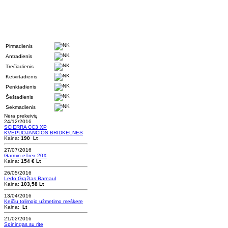
Pirmadienis
Antradienis
Trečiadienis
Ketvirtadienis
Penktadienis
Šeštadienis
Sekmadienis
Nėra prekeivių
24/12/2016
SCIERRA CC3 XP
KVĖPUOJANČIOS BRIDKELNĖS
Kaina:
190 Lt
27/07/2016
Garmin eTrex 20X
Kaina:
154 € Lt
26/05/2016
Ledo Grąžtas Barnaul
Kaina:
103,58 Lt
13/04/2016
Keičiu tolimojo užmetimo meškere
Kaina:
Lt
21/02/2016
Spiningas su rite