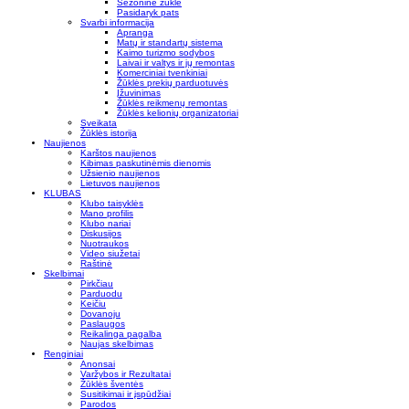
Sezoninė žūklė
Pasidaryk pats
Svarbi informacija
Apranga
Matų ir standartų sistema
Kaimo turizmo sodybos
Laivai ir valtys ir jų remontas
Komerciniai tvenkiniai
Žūklės prekių parduotuvės
Įžuvinimas
Žūklės reikmenų remontas
Žūklės kelionių organizatoriai
Sveikata
Žūklės istorija
Naujienos
Karštos naujienos
Kibimas paskutinėmis dienomis
Užsienio naujienos
Lietuvos naujienos
KLUBAS
Klubo taisyklės
Mano profilis
Klubo nariai
Diskusijos
Nuotraukos
Video siužetai
Raštinė
Skelbimai
Pirkčiau
Parduodu
Keičiu
Dovanoju
Paslaugos
Reikalinga pagalba
Naujas skelbimas
Renginiai
Anonsai
Varžybos ir Rezultatai
Žūklės šventės
Susitikimai ir įspūdžiai
Parodos