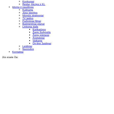
Konkursai
Reidai, Akcijos ir Kt.
Įdomu ir naudinga
Kulinarija
Jūsų istorijos
Įdomūs straipsniai
TV laidos
Pažintiniai filmai
Batimetriniai planai
Linksma dalis
Karikatūros
Žvejo žodynėlis
Žvejų prietarai
Anekdotai
Vaikams
On-line žaidimai
Leidiniai
Nuorodos
Kontaktai
Jūs esate čia: