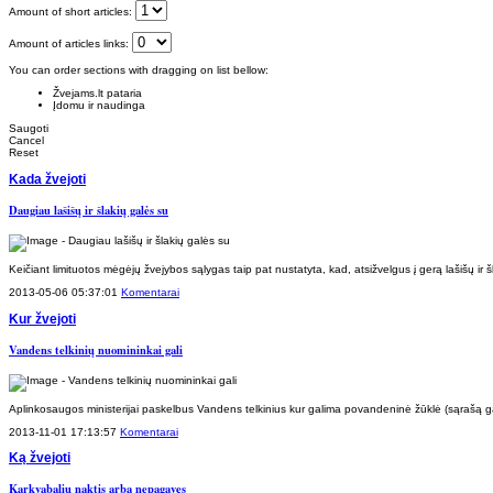
Amount of short articles:
Amount of articles links:
You can order sections with dragging on list bellow:
Žvejams.lt pataria
Įdomu ir naudinga
Saugoti
Cancel
Reset
Kada žvejoti
Daugiau lašišų ir šlakių galės su
Keičiant limituotos mėgėjų žvejybos sąlygas taip pat nustatyta, kad, atsižvelgus į gerą lašišų ir š
2013-05-06 05:37:01
Komentarai
Kur žvejoti
Vandens telkinių nuomininkai gali
Aplinkosaugos ministerijai paskelbus Vandens telkinius kur galima povandeninė žūklė (sąrašą ga
2013-11-01 17:13:57
Komentarai
Ką žvejoti
Karkvabalių naktis arba nepagavęs