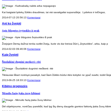
Kai baigiaisi lydekų žūklės draudimas, tai visi savaitgaliai supanašėja: Lydekos ir tvičingas,
2014-07-13 20:56:13
Komentarai
Ant ko žvejoti
Apie blizgutes švytuokles iš prak
Žvejojant žiemą dažnai tenka sutikti žvejų, kurie vis dar kreivai žiūri į „švytuokles“, arba, kaip p
2014-02-03 09:46:06
Komentarai
Kaip žvejoti
Šiuolaikinė dugninė meškerė: ritė
Tikriausiai iškart norėtųsi pasakyti, kad šiam žūklės būdui ritės kokybė ne ypač svarbi, todėl šioj
2013-06-25 18:33:13
Komentarai
Kibimo prognozės
Mėnulio fazių įtaka žuvų kibimui
Dėl objektyvumo, norėčiau pareikšti, kad lyg šių dienų daugelio gamtos faktorių įtaka žuvų kibim