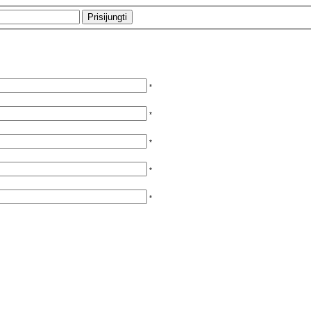
*
*
*
*
*