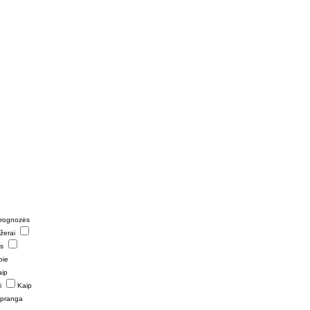
prognozės
žerai
s
pie
aip
i
Kaip
pranga