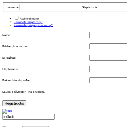
username
Slaptažodis
Atsiminti mane
Pamiršote slaptažodį?
Pamiršote prisijungimo vardą?
Name:
Prisijungimo vardas:
El. paštas:
Slaptažodis:
Pakartokite slaptažodį:
Laukai pažymėti (*) yra privalomi.
Registruotis