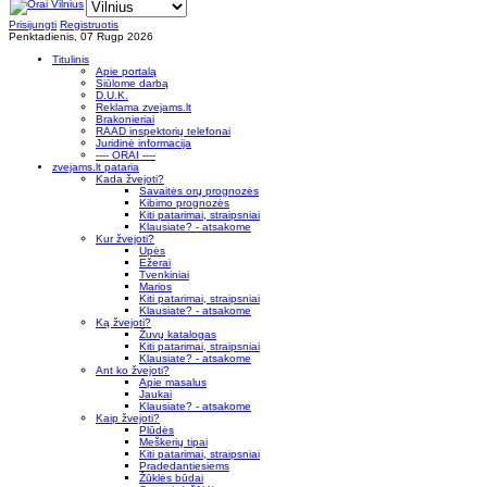
Prisijungti
Registruotis
Penktadienis, 07 Rugp 2026
Titulinis
Apie portalą
Siūlome darbą
D.U.K.
Reklama zvejams.lt
Brakonieriai
RAAD inspektorių telefonai
Juridinė informacija
---- ORAI ----
zvejams.lt pataria
Kada žvejoti?
Savaitės orų prognozės
Kibimo prognozės
Kiti patarimai, straipsniai
Klausiate? - atsakome
Kur žvejoti?
Upės
Ežerai
Tvenkiniai
Marios
Kiti patarimai, straipsniai
Klausiate? - atsakome
Ką žvejoti?
Žuvų katalogas
Kiti patarimai, straipsniai
Klausiate? - atsakome
Ant ko žvejoti?
Apie masalus
Jaukai
Klausiate? - atsakome
Kaip žvejoti?
Plūdės
Meškerių tipai
Kiti patarimai, straipsniai
Pradedantiesiems
Žūklės būdai