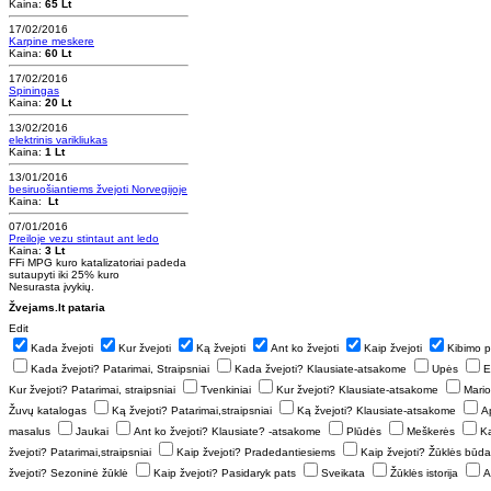
Kaina:
65 Lt
17/02/2016
Karpine meskere
Kaina:
60 Lt
17/02/2016
Spiningas
Kaina:
20 Lt
13/02/2016
elektrinis varikliukas
Kaina:
1 Lt
13/01/2016
besiruošiantiems žvejoti Norvegijoje
Kaina:
Lt
07/01/2016
Preiloje vezu stintaut ant ledo
Kaina:
3 Lt
FFi MPG kuro katalizatoriai padeda
sutaupyti iki 25% kuro
Nesurasta įvykių.
Žvejams.lt pataria
Edit
Kada žvejoti
Kur žvejoti
Ką žvejoti
Ant ko žvejoti
Kaip žvejoti
Kibimo 
Kada žvejoti? Patarimai, Straipsniai
Kada žvejoti? Klausiate-atsakome
Upės
E
Kur žvejoti? Patarimai, straipsniai
Tvenkiniai
Kur žvejoti? Klausiate-atsakome
Mario
Žuvų katalogas
Ką žvejoti? Patarimai,straipsniai
Ką žvejoti? Klausiate-atsakome
A
masalus
Jaukai
Ant ko žvejoti? Klausiate? -atsakome
Plūdės
Meškerės
K
žvejoti? Patarimai,straipsniai
Kaip žvejoti? Pradedantiesiems
Kaip žvejoti? Žūklės būda
žvejoti? Sezoninė žūklė
Kaip žvejoti? Pasidaryk pats
Sveikata
Žūklės istorija
A