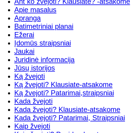
Ant ko žvejoti? Klausiate? -atsakome
Apie masalus
Apranga
Batimetriniai planai
Ežerai
Įdomūs straipsniai
Jaukai
Juridinė informacija
Jūsų istorijos
Ką žvejoti
Ką žvejoti? Klausiate-atsakome
Ką žvejoti? Patarimai,straipsniai
Kada žvejoti
Kada žvejoti? Klausiate-atsakome
Kada žvejoti? Patarimai, Straipsniai
Kaip žvejoti