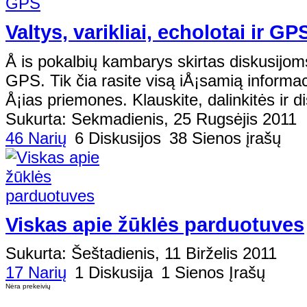
Valtys, varikliai, echolotai ir GP
Å is pokalbių kambarys skirtas diskusijoms 
GPS. Tik čia rasite visą iÅ¡samią informac
Å¡ias priemones. Klauskite, dalinkitės ir di
Sukurta: Sekmadienis, 25 Rugsėjis 2011
46 Narių
6 Diskusijos
38 Sienos įrašų
Viskas apie žūklės parduotuves
Sukurta: Šeštadienis, 11 Birželis 2011
17 Narių
1 Diskusija
1 Sienos Įrašų
Nėra prekeivių