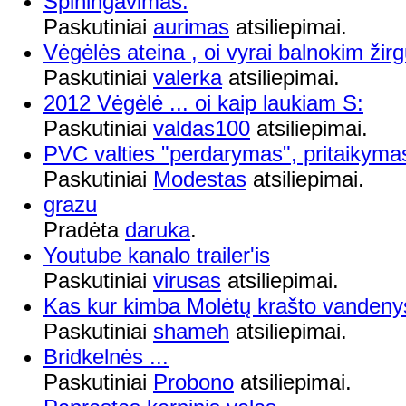
Spiningavimas.
Paskutiniai
aurimas
atsiliepimai.
Vėgėlės ateina , oi vyrai balnokim žirg
Paskutiniai
valerka
atsiliepimai.
2012 Vėgėlė ... oi kaip laukiam S:
Paskutiniai
valdas100
atsiliepimai.
PVC valties "perdarymas", pritaikyma
Paskutiniai
Modestas
atsiliepimai.
grazu
Pradėta
daruka
.
Youtube kanalo trailer'is
Paskutiniai
virusas
atsiliepimai.
Kas kur kimba Molėtų krašto vandenys
Paskutiniai
shameh
atsiliepimai.
Bridkelnės ...
Paskutiniai
Probono
atsiliepimai.