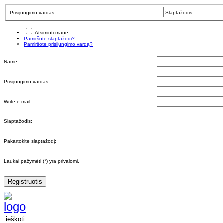
Prisijungimo vardas
Slaptažodis
Atsiminti mane
Pamiršote slaptažodį?
Pamiršote prisijungimo vardą?
Name:
Prisijungimo vardas:
Write e-mail:
Slaptažodis:
Pakartokite slaptažodį:
Laukai pažymėti (*) yra privalomi.
Registruotis