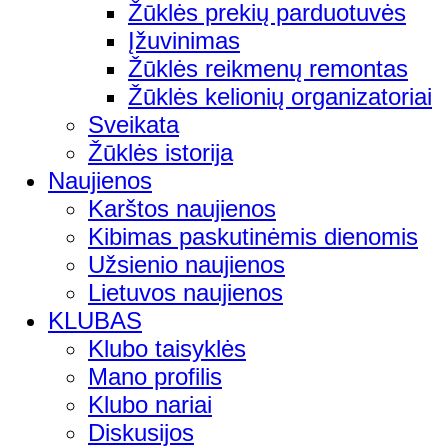
Žūklės prekių parduotuvės
Įžuvinimas
Žūklės reikmenų remontas
Žūklės kelionių organizatoriai
Sveikata
Žūklės istorija
Naujienos
Karštos naujienos
Kibimas paskutinėmis dienomis
Užsienio naujienos
Lietuvos naujienos
KLUBAS
Klubo taisyklės
Mano profilis
Klubo nariai
Diskusijos