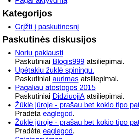
Pagal aktyvumą
Kategorijos
Grįžti į paskutinesnį
Paskutinės diskusijos
Noriu paklausti
Paskutiniai
Blogis999
atsiliepimai.
Upėtakiu žuklė spiningu.
Paskutiniai
aurimas
atsiliepimai.
Pagaliau atostogos 2015
Paskutiniai
DidziuojiA
atsiliepimai.
Žūklė jūroje - prašau bet kokio tipo pa
Pradėta
eaglegod
.
Žūklė jūroje - prašau bet kokio tipo pa
Pradėta
eaglegod
.