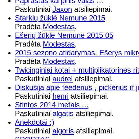
Paprastas karpinis valas ...
Paskutiniai
Jaxon
atsiliepimai.
Starkių žūklė Nemune 2015
Pradėta
Modestas
.
Ešerių žūklė Nemune 2015 05
Pradėta
Modestas
.
2015 sezono atidarymas. Ešerys mikr
Pradėta
Modestas
.
Twicinginiai kotai + multiplikatorines ri
Paskutiniai
audrel
atsiliepimai.
Diskusija apie feederius , pickerius ir
Paskutiniai
henri
atsiliepimai.
Stintos 2014 metais ...
Paskutiniai
algatis
atsiliepimai.
Anekdotai :)
Paskutiniai
aigoris
atsiliepimai.