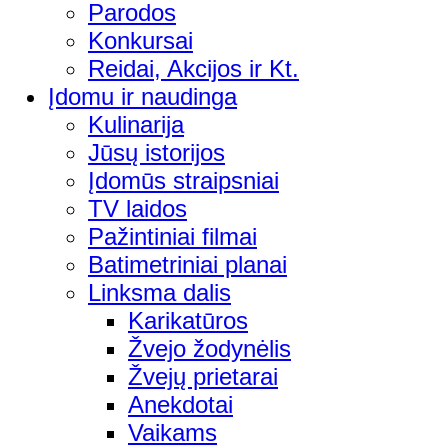
Parodos
Konkursai
Reidai, Akcijos ir Kt.
Įdomu ir naudinga
Kulinarija
Jūsų istorijos
Įdomūs straipsniai
TV laidos
Pažintiniai filmai
Batimetriniai planai
Linksma dalis
Karikatūros
Žvejo žodynėlis
Žvejų prietarai
Anekdotai
Vaikams