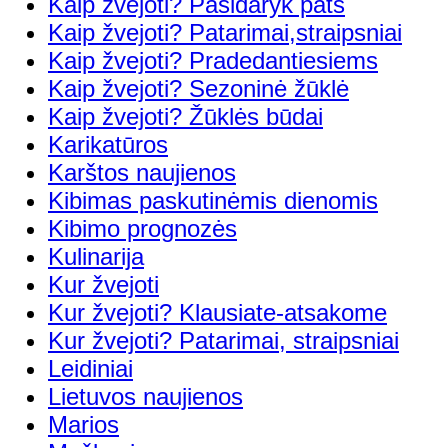
Kaip žvejoti? Pasidaryk pats
Kaip žvejoti? Patarimai,straipsniai
Kaip žvejoti? Pradedantiesiems
Kaip žvejoti? Sezoninė žūklė
Kaip žvejoti? Žūklės būdai
Karikatūros
Karštos naujienos
Kibimas paskutinėmis dienomis
Kibimo prognozės
Kulinarija
Kur žvejoti
Kur žvejoti? Klausiate-atsakome
Kur žvejoti? Patarimai, straipsniai
Leidiniai
Lietuvos naujienos
Marios