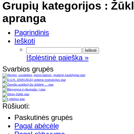
Grupių kategorijos : Žūklė
apranga
Pagrindinis
Ieškoti
Išplėstinė paieška »
Svarbios grupės
star
star
star
star
star
star
Rūšiuoti:
Paskutinės grupės
Pagal abėcėlę