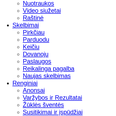
Nuotraukos
Video siužetai
Raštinė
Skelbimai
Pirkčiau
Parduodu
Keičiu
Dovanoju
Paslaugos
Reikalinga pagalba
Naujas skelbimas
Renginiai
Anonsai
Varžybos ir Rezultatai
Žūklės šventės
Susitikimai ir įspūdžiai