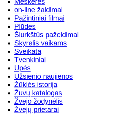
Meškerės
on-line žaidimai
Pažintiniai filmai
Plūdės
Šiurkštūs pažeidimai
Skyrelis vaikams
Sveikata
Tvenkiniai
Upės
Užsienio naujienos
Žūklės istorija
Žuvų katalogas
Žvejo žodynėlis
Žvejų prietarai