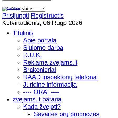
Prisijungti
Registruotis
Ketvirtadienis, 06 Rugp 2026
Titulinis
Apie portalą
Siūlome darbą
D.U.K.
Reklama zvejams.lt
Brakonieriai
RAAD inspektorių telefonai
Juridinė informacija
---- ORAI ----
zvejams.lt pataria
Kada žvejoti?
Savaitės orų prognozės