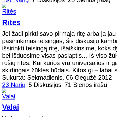
Ritės
Jei žadi pirkti savo pirmąją ritę arba ją jau 
pasirinkimas teisingas, šis diskusijų kam
išsirinkti teisingą ritę, išaiškinsime, koks
bei išduosime visas paslaptis... Iš viso žū
rūšių rites. Kai kurios yra universalios ir 
skirtingais žūklės būdais. Kitos gi – labai s
Sukurta: Sekmadienis, 06 Gegužė 2012
23 Narių
5 Diskusijos
71 Sienos įrašų
Valai