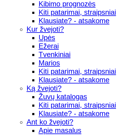
Kibimo prognozės
Kiti patarimai, straipsniai
Klausiate? - atsakome
Kur žvejoti?
Upės
Ežerai
Tvenkiniai
Marios
Kiti patarimai, straipsniai
Klausiate? - atsakome
Ką žvejoti?
Žuvų katalogas
Kiti patarimai, straipsniai
Klausiate? - atsakome
Ant ko žvejoti?
Apie masalus