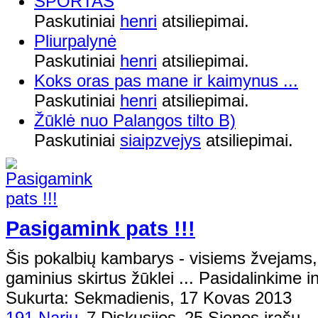
SPORTAS
Paskutiniai
henri
atsiliepimai.
Pliurpalynė
Paskutiniai
henri
atsiliepimai.
Koks oras pas mane ir kaimynus ...
Paskutiniai
henri
atsiliepimai.
Žūklė nuo Palangos tilto B)
Paskutiniai
siaipzvejys
atsiliepimai.
Pasigamink pats !!!
Šis pokalbių kambarys - visiems žvejams,
gaminius skirtus žūklei ... Pasidalinkime i
Sukurta: Sekmadienis, 17 Kovas 2013
191 Narių
7 Diskusijos
25 Sienos įrašų