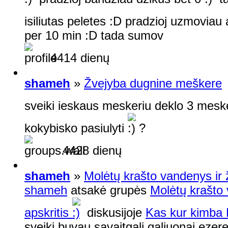
isiliutas peletes :D pradzioj uzmoviau 
per 10 min :D tada sumov
4414 dienų
shameh
»
Žvejyba dugnine meškere
sveiki ieskaus meskeriu deklo 3 mes
kokybisko pasiulyti
?
4428 dienų
shameh
»
Molėtų krašto vandenys ir 
shameh
atsakė grupės
Molėtų krašto
apskritis
diskusijoje
Kas kur kimba 
sveiki buvau savaitgali galiuonai ezere