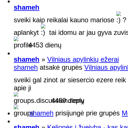
shameh
sveiki kaip reikalai kauno mariose
?
aplankyt
tai idomu ar jau gyva zuvi
4453 dienų
shameh
»
Vilniaus apylinkių ežerai
shameh
atsakė grupės
Vilniaus apylin
sveiki gal zinot ar siesercio ezere re
apie ji
4460 dienų
shameh
prisijungė prie grupės
Mo
shameh
»
Kelionės į žvejybą - kas kar