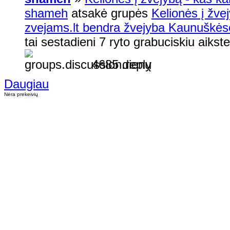
shameh
atsakė grupės
Kelionės į žvej
zvejams.lt bendra žvejyba Kaunuškėse
tai sestadieni 7 ryto grabuciskiu aikstel
4685 dienų
Daugiau
Nėra prekeivių