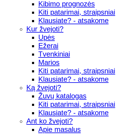
Kibimo prognozės
Kiti patarimai, straipsniai
Klausiate? - atsakome
Kur žvejoti?
Upės
Ežerai
Tvenkiniai
Marios
Kiti patarimai, straipsniai
Klausiate? - atsakome
Ką žvejoti?
Žuvų katalogas
Kiti patarimai, straipsniai
Klausiate? - atsakome
Ant ko žvejoti?
Apie masalus