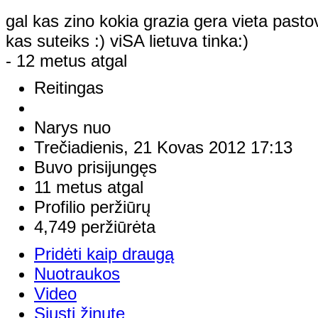
gal kas zino kokia grazia gera vieta pastov
kas suteiks :) viSA lietuva tinka:)
- 12 metus atgal
Reitingas
Narys nuo
Trečiadienis, 21 Kovas 2012 17:13
Buvo prisijungęs
11 metus atgal
Profilio peržiūrų
4,749 peržiūrėta
Pridėti kaip draugą
Nuotraukos
Video
Siųsti žinutę