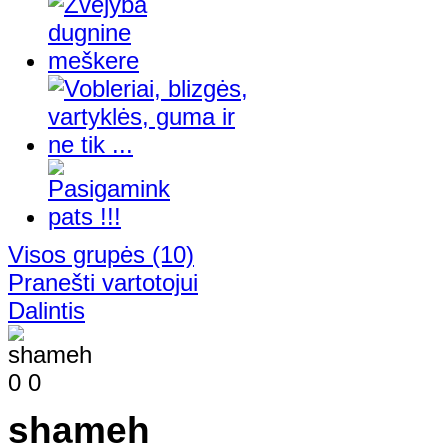
Visos grupės
(10)
Pranešti vartotojui
Dalintis
0
0
shameh