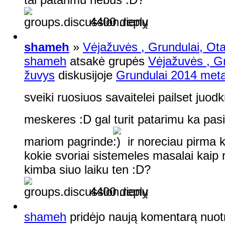
4400 dienų
shameh
»
Vėjažuvės , Grundulai, Otai
shameh
atsakė grupės
Vėjažuvės , Gr
žuvys
diskusijoje
Grundulai 2014 meta
sveiki ruosiuos savaitelei pailset juod
meskeres :D gal turit patarimu ka pas
mariom pagrinde
ir noreciau pirma k
kokie svoriai sistemeles masalai kaip r
kimba siuo laiku ten :D?
4400 dienų
shameh
pridėjo naują komentarą nuo