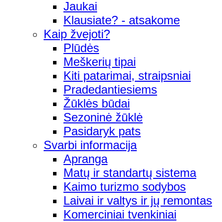
Jaukai
Klausiate? - atsakome
Kaip žvejoti?
Plūdės
Meškerių tipai
Kiti patarimai, straipsniai
Pradedantiesiems
Žūklės būdai
Sezoninė žūklė
Pasidaryk pats
Svarbi informacija
Apranga
Matų ir standartų sistema
Kaimo turizmo sodybos
Laivai ir valtys ir jų remontas
Komerciniai tvenkiniai