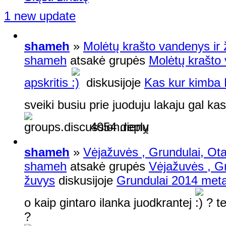
1 new update
shameh
»
Molėtų krašto vandenys ir 
shameh
atsakė grupės
Molėtų krašto
apskritis
diskusijoje
Kas kur kimba 
sveiki busiu prie juoduju lakaju gal kas
4054 dienų
shameh
»
Vėjažuvės , Grundulai, Otai
shameh
atsakė grupės
Vėjažuvės , Gr
žuvys
diskusijoje
Grundulai 2014 meta
o kaip gintaro ilanka juodkrantej
? t
?