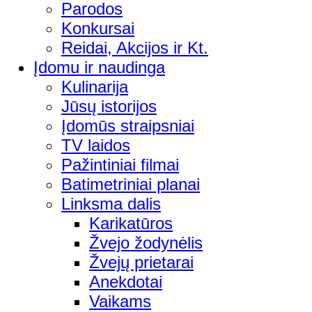
Parodos
Konkursai
Reidai, Akcijos ir Kt.
Įdomu ir naudinga
Kulinarija
Jūsų istorijos
Įdomūs straipsniai
TV laidos
Pažintiniai filmai
Batimetriniai planai
Linksma dalis
Karikatūros
Žvejo žodynėlis
Žvejų prietarai
Anekdotai
Vaikams