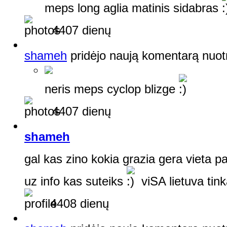
meps long aglia matinis sidabras
4407 dienų
shameh
pridėjo naują komentarą nuot
neris meps cyclop blizge
4407 dienų
shameh
gal kas zino kokia grazia gera vieta p
uz info kas suteiks
viSA lietuva tin
4408 dienų