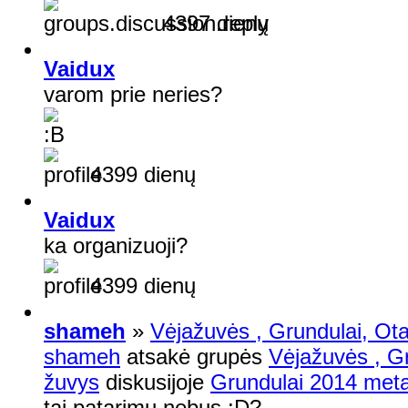
4397 dienų
Vaidux
varom prie neries?
4399 dienų
Vaidux
ka organizuoji?
4399 dienų
shameh
»
Vėjažuvės , Grundulai, Otai
shameh
atsakė grupės
Vėjažuvės , Gr
žuvys
diskusijoje
Grundulai 2014 meta
tai patarimu nebus :D?