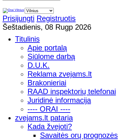
Prisijungti
Registruotis
Šeštadienis, 08 Rugp 2026
Titulinis
Apie portalą
Siūlome darbą
D.U.K.
Reklama zvejams.lt
Brakonieriai
RAAD inspektorių telefonai
Juridinė informacija
---- ORAI ----
zvejams.lt pataria
Kada žvejoti?
Savaitės orų prognozės