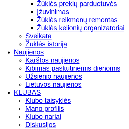
Žūklės prekių parduotuvės
Įžuvinimas
Žūklės reikmenų remontas
Žūklės kelionių organizatoriai
Sveikata
Žūklės istorija
Naujienos
Karštos naujienos
Kibimas paskutinėmis dienomis
Užsienio naujienos
Lietuvos naujienos
KLUBAS
Klubo taisyklės
Mano profilis
Klubo nariai
Diskusijos