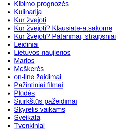
Kibimo prognozės
Kulinarija
Kur žvejoti
Kur žvejoti? Klausiate-atsakome
Kur žvejoti? Patarimai, straipsniai
Leidiniai
Lietuvos naujienos
Marios
Meškerės
on-line žaidimai
Pažintiniai filmai
Plūdės
Šiurkštūs pažeidimai
Skyrelis vaikams
Sveikata
Tvenkiniai