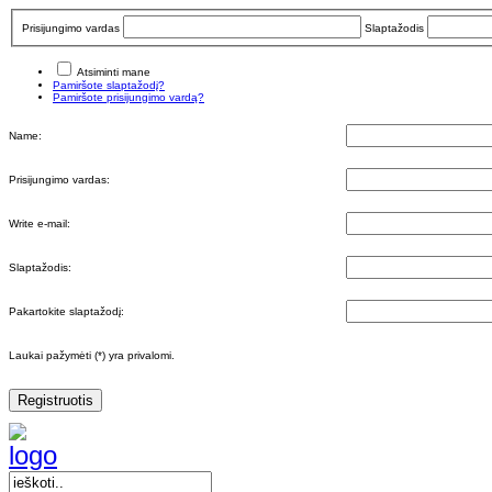
Prisijungimo vardas
Slaptažodis
Atsiminti mane
Pamiršote slaptažodį?
Pamiršote prisijungimo vardą?
Name:
Prisijungimo vardas:
Write e-mail:
Slaptažodis:
Pakartokite slaptažodį:
Laukai pažymėti (*) yra privalomi.
Registruotis