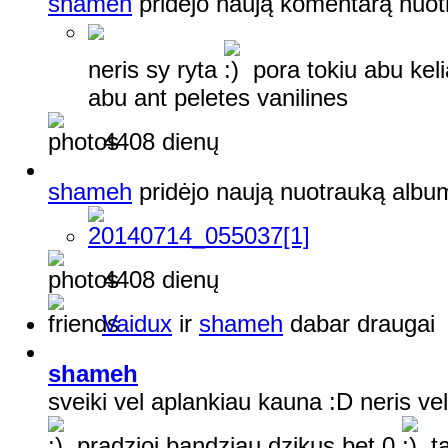
shameh
pridėjo naują komentarą nuo
neris sy ryta
pora tokiu abu kel
abu ant peletes vanilines
4408 dienų
shameh
pridėjo naują nuotrauką alb
4408 dienų
Vaidux
ir
shameh
dabar draugai
shameh
sveiki vel aplankiau kauna :D neris ve
pradzioj bandziau dzikus bet 0
ta