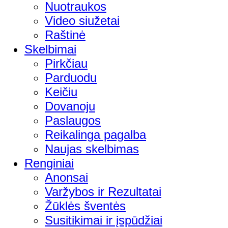
Nuotraukos
Video siužetai
Raštinė
Skelbimai
Pirkčiau
Parduodu
Keičiu
Dovanoju
Paslaugos
Reikalinga pagalba
Naujas skelbimas
Renginiai
Anonsai
Varžybos ir Rezultatai
Žūklės šventės
Susitikimai ir įspūdžiai