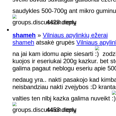
saudykles 500-700g ant mikro gumin
4428 dienų
shameh
»
Vilniaus apylinkių ežerai
shameh
atsakė grupės
Vilniaus apylin
na jai kam idomu apie siesarti
zodzi
kuojos ir eseriukai 200g kazkur. bet s
galima pagaut neblogu eseriu apie 500
nedaug yra.. nakti pasakojo kad kimb
neisbandziau nakti zvejybos :D krantas 
valties ten nlbj kazka galima nuveikt
4453 dienų