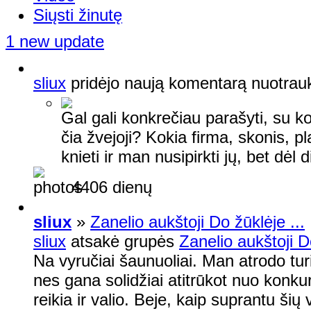
Siųsti žinutę
1 new update
sliux
pridėjo naują komentarą nuotrau
Gal gali konkrečiau parašyti, su k
čia žvejoji? Kokia firma, skonis, 
knieti ir man nusipirkti jų, bet dėl
4406 dienų
sliux
»
Zanelio aukštoji Do žūklėje ...
sliux
atsakė grupės
Zanelio aukštoji Do
Na vyručiai šaunuoliai. Man atrodo tu
nes gana solidžiai atitrūkot nuo konk
reikia ir valio. Beje, kaip suprantu šių