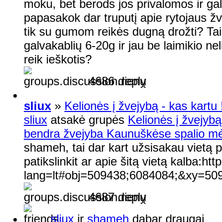
moku, bet berods jos privalomos ir g
papasakok dar truputį apie rytojaus ž
tik su gumom reikės dugną drožti? Tai
galvakablių 6-20g ir jau be laimikio n
reik ieškotis?
4686 dienų
sliux
»
Kelionės į žvejybą - kas kartu !
sliux
atsakė grupės
Kelionės į žvejybą 
bendra žvejyba Kaunuškėse spalio mėn
shameh, tai dar kart užsisakau vietą 
patikslinkit ar apie šitą vietą kalba:h
lang=lt#obj=509438;6084084;&xy=5
4687 dienų
sliux
ir
shameh
dabar draugai