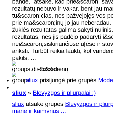
bandė, atsakė, kad prie&scaron; savai
rezultatų nebuvo ir vakar, bent jau man
tu&scaron;čias, nes pažvejojęs vos po
prie ma&scaron;inų jo jau neberadau.
žūklės rezultatas galima sakyti nulinis
rezultatas, nes jis padėjo padaryti i
nei&scaron;siskiriančiose u[ėse ir sto
anksti. Turbūt reikia laukti, kol vande
pakils. ...
4517 dienų
sliux
prisijungė prie grupės
Modes
sliux
»
Blevyzgos ir pliurpalai :)
sliux
atsakė grupės
Blevyzgos ir pliur
mane ir kaimynus ...