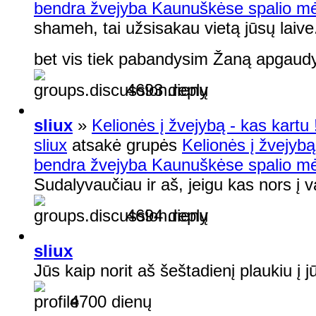
bendra žvejyba Kaunuškėse spalio mėn
shameh, tai užsisakau vietą jūsų laiv
bet vis tiek pabandysim Žaną apgaud
4693 dienų
sliux
»
Kelionės į žvejybą - kas kartu !
sliux
atsakė grupės
Kelionės į žvejybą 
bendra žvejyba Kaunuškėse spalio mėn
Sudalyvaučiau ir aš, jeigu kas nors į va
4694 dienų
sliux
Jūs kaip norit aš šeštadienį plaukiu į 
4700 dienų