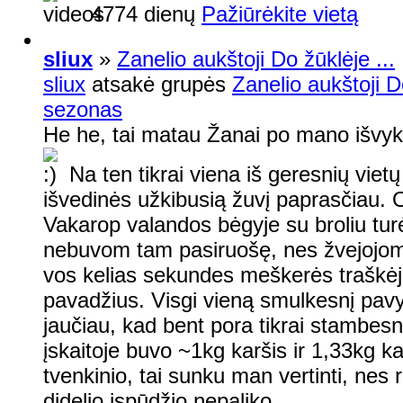
4774 dienų
Pažiūrėkite vietą
sliux
»
Zanelio aukštoji Do žūklėje ...
sliux
atsakė grupės
Zanelio aukštoji Do
sezonas
He he, tai matau Žanai po mano išvyki
Na ten tikrai viena iš geresnių vietų
išvedinės užkibusią žuvį paprasčiau. O
Vakarop valandos bėgyje su broliu tur
nebuvom tam pasiruošę, nes žvejojom 
vos kelias sekundes meškerės traškėj
pavadžius. Visgi vieną smulkesnį pavyk
jaučiau, kad bent pora tikrai stambes
įskaitoje buvo ~1kg karšis ir 1,33kg ka
tvenkinio, tai sunku man vertinti, nes 
didelio įspūdžio nepaliko.