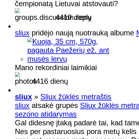
čempionatą Lietuvai atstovauti?
4410 dienų
sliux
pridėjo naują nuotrauką albume
Mano rekordiniai laimikiai
4416 dienų
sliux
»
Sliux žūklės metraštis
sliux
atsakė grupės
Sliux žūklės metra
sezono atidarymas
Gal didesnę įtaką padarė tai, kad tame
Nes per pastaruosius pora metų kelis k