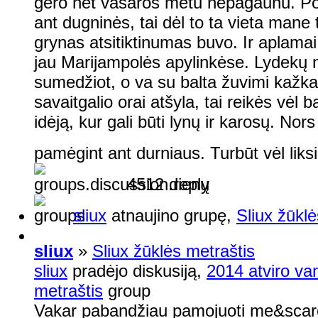
gero net vasaros metu nepagaunu. Po
ant dugninės, tai dėl to ta vieta mane 
grynas atsitiktinumas buvo. Ir aplamai
jau Marijampolės apylinkėse. Lydekų n
sumedžiot, o va su balta žuvimi kažka
savaitgalio orai atšyla, tai reikės vėl
idėją, kur gali būti lynų ir karosų. Nor
pamėgint ant durniaus. Turbūt vėl liks
4512 dienų
sliux
atnaujino grupę,
Sliux žūklė
sliux
»
Sliux žūklės metraštis
sliux
pradėjo diskusiją,
2014 atviro v
metraštis
group
Vakar pabandžiau pamojuoti me&scaron