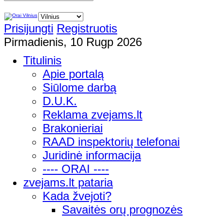
Prisijungti
Registruotis
Pirmadienis, 10 Rugp 2026
Titulinis
Apie portalą
Siūlome darbą
D.U.K.
Reklama zvejams.lt
Brakonieriai
RAAD inspektorių telefonai
Juridinė informacija
---- ORAI ----
zvejams.lt pataria
Kada žvejoti?
Savaitės orų prognozės