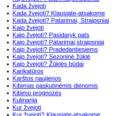
Kada žvejoti
Kada žvejoti? Klausiate-atsakome
Kada žvejoti? Patarimai, Straipsniai
Kaip žvejoti
Kaip žvejoti? Pasidaryk pats
Kaip žvejoti? Patarimai,straipsniai
Kaip žvejoti? Pradedantiesiems
Kaip žvejoti? Sezoninė žūklė
Kaip žvejoti? Žūklės būdai
Karikatūros
Karštos naujienos
Kibimas paskutinėmis dienomis
Kibimo prognozės
Kulinarija
Kur žvejoti
Kur žvejoti? Klausiate-atsakome