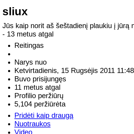
sliux
Jūs kaip norit aš šeštadienį plaukiu į jūr
- 13 metus atgal
Reitingas
Narys nuo
Ketvirtadienis, 15 Rugsėjis 2011 11:48
Buvo prisijungęs
11 metus atgal
Profilio peržiūrų
5,104 peržiūrėta
Pridėti kaip draugą
Nuotraukos
Video