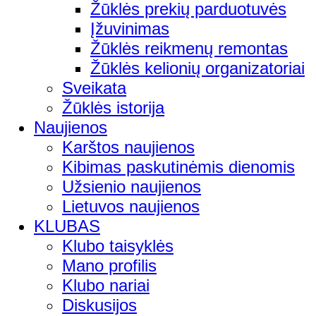
Žūklės prekių parduotuvės
Įžuvinimas
Žūklės reikmenų remontas
Žūklės kelionių organizatoriai
Sveikata
Žūklės istorija
Naujienos
Karštos naujienos
Kibimas paskutinėmis dienomis
Užsienio naujienos
Lietuvos naujienos
KLUBAS
Klubo taisyklės
Mano profilis
Klubo nariai
Diskusijos