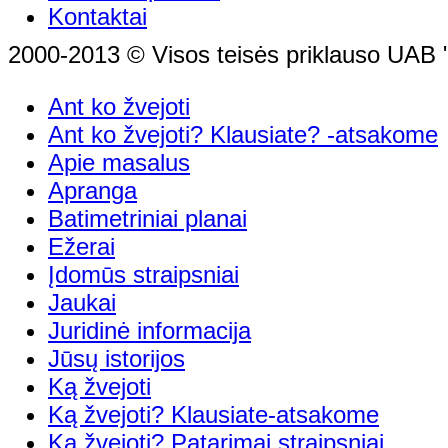
Kontaktai
2000-2013 © Visos teisės priklauso UAB "
Ant ko žvejoti
Ant ko žvejoti? Klausiate? -atsakome
Apie masalus
Apranga
Batimetriniai planai
Ežerai
Įdomūs straipsniai
Jaukai
Juridinė informacija
Jūsų istorijos
Ką žvejoti
Ką žvejoti? Klausiate-atsakome
Ką žvejoti? Patarimai,straipsniai