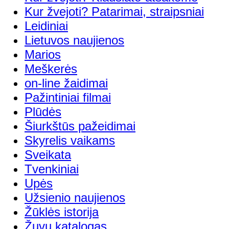
Kur žvejoti? Patarimai, straipsniai
Leidiniai
Lietuvos naujienos
Marios
Meškerės
on-line žaidimai
Pažintiniai filmai
Plūdės
Šiurkštūs pažeidimai
Skyrelis vaikams
Sveikata
Tvenkiniai
Upės
Užsienio naujienos
Žūklės istorija
Žuvų katalogas