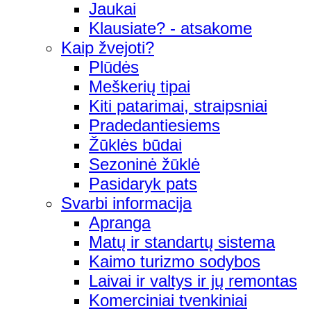
Jaukai
Klausiate? - atsakome
Kaip žvejoti?
Plūdės
Meškerių tipai
Kiti patarimai, straipsniai
Pradedantiesiems
Žūklės būdai
Sezoninė žūklė
Pasidaryk pats
Svarbi informacija
Apranga
Matų ir standartų sistema
Kaimo turizmo sodybos
Laivai ir valtys ir jų remontas
Komerciniai tvenkiniai