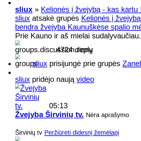
sliux
»
Kelionės į žvejybą - kas kartu !
sliux
atsakė grupės
Kelionės į žvejybą 
bendra žvejyba Kaunuškėse spalio mėn
Prie Kauno ir aš mielai sudalyvaučiau.
4724 dienų
sliux
prisijungė prie grupės
Zanel
sliux
pridėjo naują
video
05:13
Žvejyba Širvinių tv.
Nėra aprašymo
Širvinių tv
Peržiūrėti didesnį žemėlapį