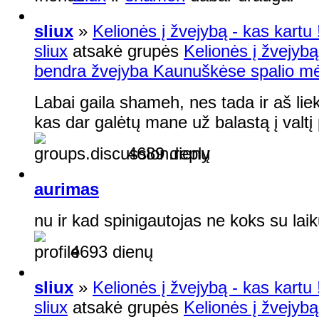
sliux
»
Kelionės į žvejybą - kas kartu !
sliux
atsakė grupės
Kelionės į žvejybą 
bendra žvejyba Kaunuškėse spalio mėn
Labai gaila shameh, nes tada ir aš lie
kas dar galėtų mane už balastą į valtį 
4689 dienų
aurimas
nu ir kad spinigautojas ne koks su lai
4693 dienų
sliux
»
Kelionės į žvejybą - kas kartu !
sliux
atsakė grupės
Kelionės į žvejybą 