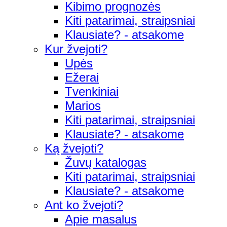
Kibimo prognozės
Kiti patarimai, straipsniai
Klausiate? - atsakome
Kur žvejoti?
Upės
Ežerai
Tvenkiniai
Marios
Kiti patarimai, straipsniai
Klausiate? - atsakome
Ką žvejoti?
Žuvų katalogas
Kiti patarimai, straipsniai
Klausiate? - atsakome
Ant ko žvejoti?
Apie masalus