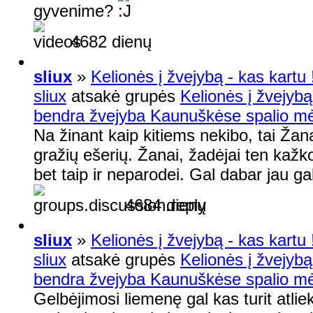
gyvenime?
4682 dienų
sliux
»
Kelionės į žvejybą - kas kartu !
sliux
atsakė grupės
Kelionės į žvejybą 
bendra žvejyba Kaunuškėse spalio mėn
Na žinant kaip kitiems nekibo, tai Žana
gražių ešerių. Žanai, žadėjai ten kažko
bet taip ir neparodei. Gal dabar jau gal
4684 dienų
sliux
»
Kelionės į žvejybą - kas kartu !
sliux
atsakė grupės
Kelionės į žvejybą 
bendra žvejyba Kaunuškėse spalio mėn
Gelbėjimosi liemenę gal kas turit atlie