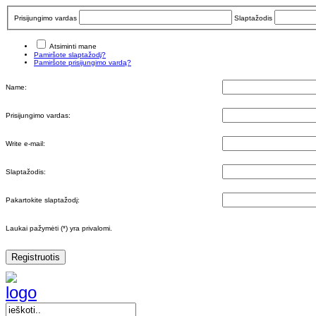
Prisijungimo vardas
Slaptažodis
Atsiminti mane
Pamiršote slaptažodį?
Pamiršote prisijungimo vardą?
Name:
Prisijungimo vardas:
Write e-mail:
Slaptažodis:
Pakartokite slaptažodį:
Laukai pažymėti (*) yra privalomi.
Registruotis