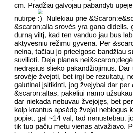
cm. Pradžiai galvojau pabandyti upėje,
nutirpę
Nulėkiau prie &Scaron;e&scar
&scaron;alia srovės yra gana didelis, 
durną viltį, kad ten vanduo jau bus lab
aktyvesniu rėžimu gyvena. Per &scaro
neina, tačiau jo prieeigose bandžiau
suvilioti. Deja planas nei&scaron;degė,
nedrąsius slieko pakandžiojimus. Dar
srovėje žvejoti, bet irgi be rezultatų,
galutinai įsitikinti, jog žvejybai dar 
&scaron;altas, pakeliui namo užsukau 
dar niekada nebuvau žvejojęs, bet pe
kaip krantus apsėdę žvejai neblogus k
popiet, gal ~14 val, tad nenustebau, j
tik tuo pačiu metu vienas atvažiavo. 