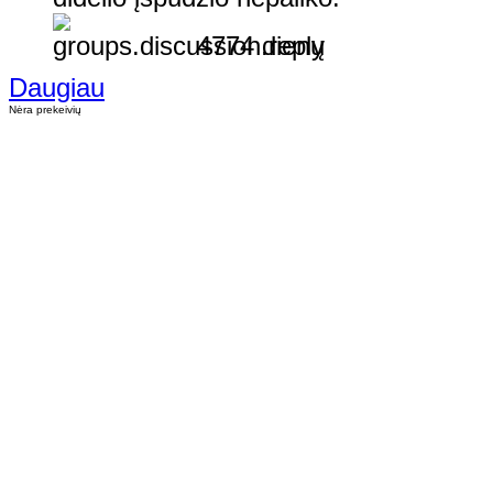
4774 dienų
Daugiau
Nėra prekeivių