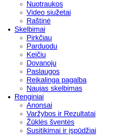
Nuotraukos
Video siužetai
Raštinė
Skelbimai
Pirkčiau
Parduodu
Keičiu
Dovanoju
Paslaugos
Reikalinga pagalba
Naujas skelbimas
Renginiai
Anonsai
Varžybos ir Rezultatai
Žūklės šventės
Susitikimai ir įspūdžiai