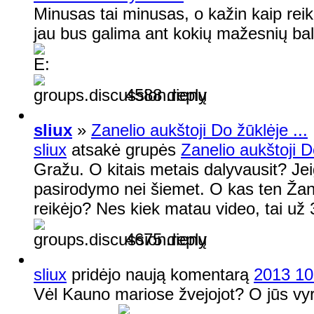
Minusas tai minusas, o kažin kaip reik
jau bus galima ant kokių mažesnių balų
4588 dienų
sliux
»
Zanelio aukštoji Do žūklėje ...
sliux
atsakė grupės
Zanelio aukštoji Do
Gražu. O kitais metais dalyvausit? Jeig
pasirodymo nei šiemet. O kas ten Žana
reikėjo? Nes kiek matau video, tai už 
4675 dienų
sliux
pridėjo naują komentarą
2013 10
Vėl Kauno mariose žvejojot? O jūs vyr