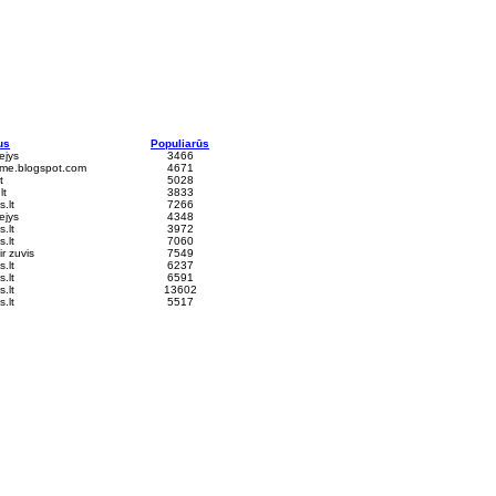
us
Populiarūs
ejys
3466
ime.blogspot.com
4671
t
5028
lt
3833
.lt
7266
ejys
4348
.lt
3972
.lt
7060
ir zuvis
7549
.lt
6237
.lt
6591
.lt
13602
.lt
5517