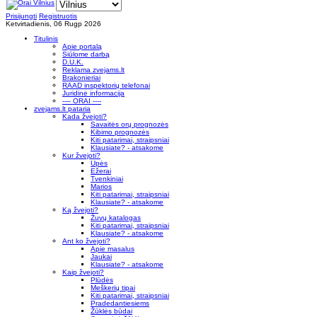
Prisijungti
Registruotis
Ketvirtadienis, 06 Rugp 2026
Titulinis
Apie portalą
Siūlome darbą
D.U.K.
Reklama zvejams.lt
Brakonieriai
RAAD inspektorių telefonai
Juridinė informacija
---- ORAI ----
zvejams.lt pataria
Kada žvejoti?
Savaitės orų prognozės
Kibimo prognozės
Kiti patarimai, straipsniai
Klausiate? - atsakome
Kur žvejoti?
Upės
Ežerai
Tvenkiniai
Marios
Kiti patarimai, straipsniai
Klausiate? - atsakome
Ką žvejoti?
Žuvų katalogas
Kiti patarimai, straipsniai
Klausiate? - atsakome
Ant ko žvejoti?
Apie masalus
Jaukai
Klausiate? - atsakome
Kaip žvejoti?
Plūdės
Meškerių tipai
Kiti patarimai, straipsniai
Pradedantiesiems
Žūklės būdai