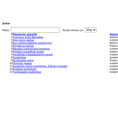
Jaukai
Filtras
Rodyti ekrane po
#
Straipsnio antraštė
Autori
1
Kukurūzų košė Mamaliga
siaipzv
2
Upių kuojų jaukas
zvejok
3
Kuo jaukinti šaltame vandenyje?
fideris.l
4
Šėrykla su duona
Fideris.
5
Masalas rudeniniams karpiams
zvejams
6
Priedai ir paviršiniai jaukai
siaipzv
7
Paviršiniai ir išsisklaidantys jaukai
zvejams
8
Jaukinimas
zvejams
9
Jaukinimas upėje
Žvejys 
10
Dugninis jaukas
zvejams
11
Jaukinimo vietos parinkimas. Ežerai ir kanalai
zvejams
12
Ilgalaikis jaukinimas
zvejams
13
Trumpalaikis jaukinimas
zvejams