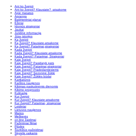
Ant ko žvejoti
Ant ko žvejoti? Klausiate? -atsakome
Apie masalus
Apranga
Batimetriniai planai
Ežerai
Įdomūs straipsniai
Jaukai
Juridinė informacija
Jūsų istorijos
Ką žvejoti
Ką žvejoti? Klausiate-atsakome
Ką žvejoti? Patarimai,straipsniai
Kada žvejoti
Kada žvejoti? Klausiate-atsakome
Kada žvejoti? Patarimai, Straipsniai
Kaip žvejoti
Kaip žvejoti? Pasidaryk pats
Kaip žvejoti? Patarimai,straipsniai
Kaip žvejoti? Pradedantiesiems
Kaip žvejoti? Sezoninė žūklė
Kaip žvejoti? Žūklės būdai
Karikatūros
Karštos naujienos
Kibimas paskutinėmis dienomis
Kibimo prognozės
Kulinarija
Kur žvejoti
Kur žvejoti? Klausiate-atsakome
Kur žvejoti? Patarimai, straipsniai
Leidiniai
Lietuvos naujienos
Marios
Meškerės
on-line žaidimai
Pažintiniai filmai
Plūdės
Šiurkštūs pažeidimai
Skyrelis vaikams