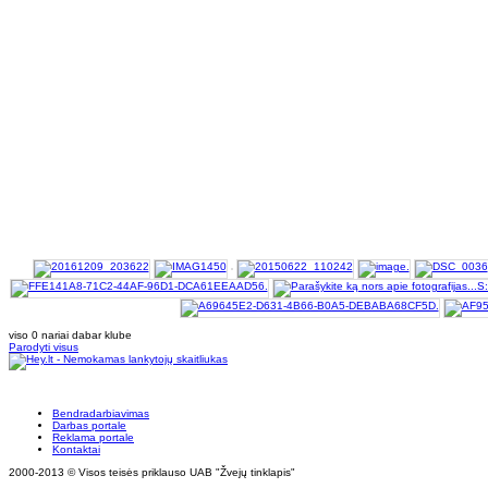
viso 0 nariai dabar klube
Parodyti visus
Bendradarbiavimas
Darbas portale
Reklama portale
Kontaktai
2000-2013 © Visos teisės priklauso UAB "Žvejų tinklapis"