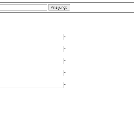
*
*
*
*
*