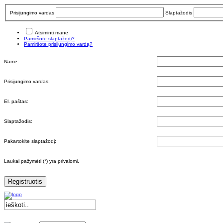
Prisijungimo vardas
Slaptažodis
Atsiminti mane
Pamiršote slaptažodį?
Pamiršote prisijungimo vardą?
Name:
Prisijungimo vardas:
El. paštas:
Slaptažodis:
Pakartokite slaptažodį:
Laukai pažymėti (*) yra privalomi.
Registruotis