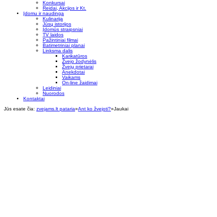
Konkursai
Reidai, Akcijos ir Kt.
Įdomu ir naudinga
Kulinarija
Jūsų istorijos
Įdomūs straipsniai
TV laidos
Pažintiniai filmai
Batimetriniai planai
Linksma dalis
Karikatūros
Žvejo žodynėlis
Žvejų prietarai
Anekdotai
Vaikams
On-line žaidimai
Leidiniai
Nuorodos
Kontaktai
Jūs esate čia:
zvejams.lt pataria
»
Ant ko žvejoti?
»
Jaukai