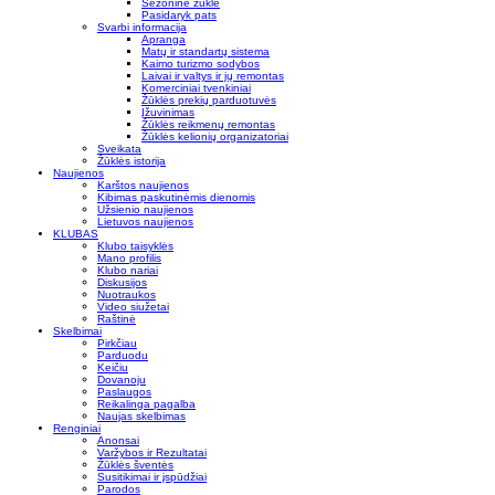
Sezoninė žūklė
Pasidaryk pats
Svarbi informacija
Apranga
Matų ir standartų sistema
Kaimo turizmo sodybos
Laivai ir valtys ir jų remontas
Komerciniai tvenkiniai
Žūklės prekių parduotuvės
Įžuvinimas
Žūklės reikmenų remontas
Žūklės kelionių organizatoriai
Sveikata
Žūklės istorija
Naujienos
Karštos naujienos
Kibimas paskutinėmis dienomis
Užsienio naujienos
Lietuvos naujienos
KLUBAS
Klubo taisyklės
Mano profilis
Klubo nariai
Diskusijos
Nuotraukos
Video siužetai
Raštinė
Skelbimai
Pirkčiau
Parduodu
Keičiu
Dovanoju
Paslaugos
Reikalinga pagalba
Naujas skelbimas
Renginiai
Anonsai
Varžybos ir Rezultatai
Žūklės šventės
Susitikimai ir įspūdžiai
Parodos