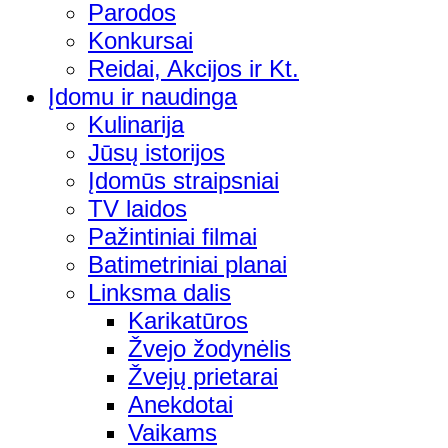
Parodos
Konkursai
Reidai, Akcijos ir Kt.
Įdomu ir naudinga
Kulinarija
Jūsų istorijos
Įdomūs straipsniai
TV laidos
Pažintiniai filmai
Batimetriniai planai
Linksma dalis
Karikatūros
Žvejo žodynėlis
Žvejų prietarai
Anekdotai
Vaikams