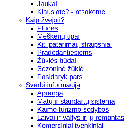
Jaukai
Klausiate? - atsakome
Kaip žvejoti?
Plūdės
Meškerių tipai
Kiti patarimai, straipsniai
Pradedantiesiems
Žūklės būdai
Sezoninė žūklė
Pasidaryk pats
Svarbi informacija
Apranga
Matų ir standartų sistema
Kaimo turizmo sodybos
Laivai ir valtys ir jų remontas
Komerciniai tvenkiniai