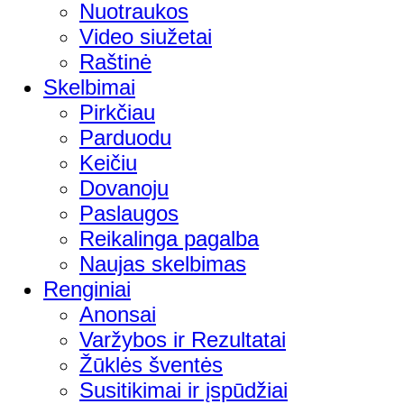
Nuotraukos
Video siužetai
Raštinė
Skelbimai
Pirkčiau
Parduodu
Keičiu
Dovanoju
Paslaugos
Reikalinga pagalba
Naujas skelbimas
Renginiai
Anonsai
Varžybos ir Rezultatai
Žūklės šventės
Susitikimai ir įspūdžiai