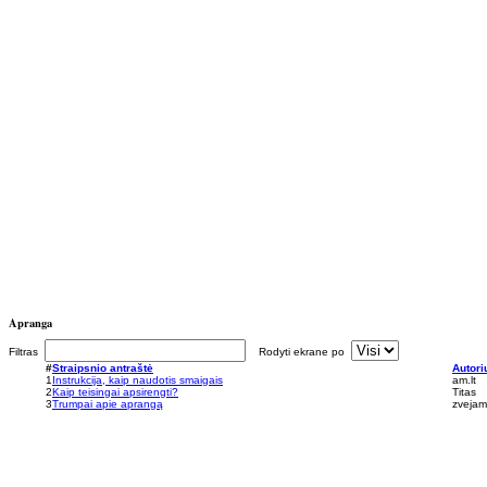
Apranga
Filtras
Rodyti ekrane po
#
Straipsnio antraštė
Autori
1
Instrukcija, kaip naudotis smaigais
am.lt
2
Kaip teisingai apsirengti?
Titas
3
Trumpai apie aprangą
zvejams