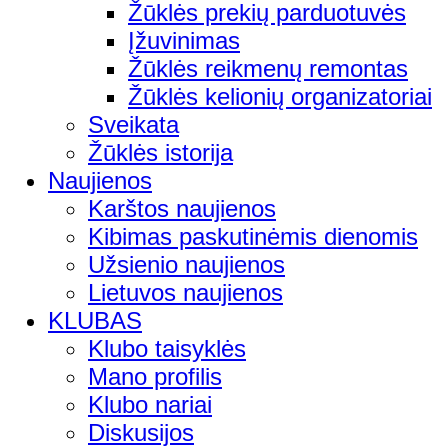
Žūklės prekių parduotuvės
Įžuvinimas
Žūklės reikmenų remontas
Žūklės kelionių organizatoriai
Sveikata
Žūklės istorija
Naujienos
Karštos naujienos
Kibimas paskutinėmis dienomis
Užsienio naujienos
Lietuvos naujienos
KLUBAS
Klubo taisyklės
Mano profilis
Klubo nariai
Diskusijos