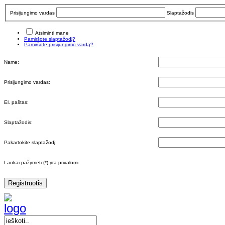
Prisijungimo vardas
Slaptažodis
Atsiminti mane
Pamiršote slaptažodį?
Pamiršote prisijungimo vardą?
Name:
Prisijungimo vardas:
El. paštas:
Slaptažodis:
Pakartokite slaptažodį:
Laukai pažymėti (*) yra privalomi.
Registruotis