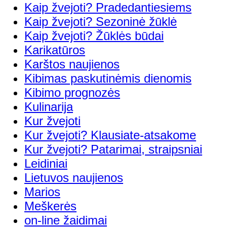
Kaip žvejoti? Pradedantiesiems
Kaip žvejoti? Sezoninė žūklė
Kaip žvejoti? Žūklės būdai
Karikatūros
Karštos naujienos
Kibimas paskutinėmis dienomis
Kibimo prognozės
Kulinarija
Kur žvejoti
Kur žvejoti? Klausiate-atsakome
Kur žvejoti? Patarimai, straipsniai
Leidiniai
Lietuvos naujienos
Marios
Meškerės
on-line žaidimai