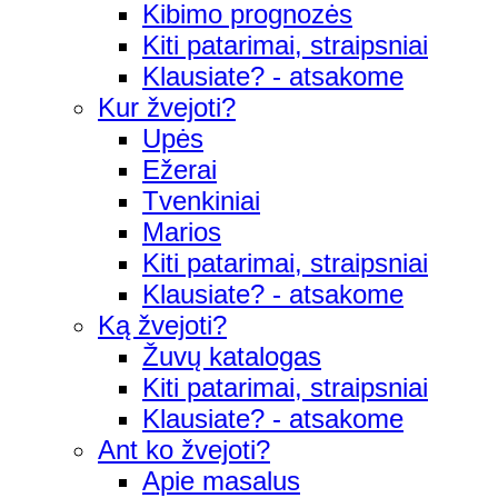
Kibimo prognozės
Kiti patarimai, straipsniai
Klausiate? - atsakome
Kur žvejoti?
Upės
Ežerai
Tvenkiniai
Marios
Kiti patarimai, straipsniai
Klausiate? - atsakome
Ką žvejoti?
Žuvų katalogas
Kiti patarimai, straipsniai
Klausiate? - atsakome
Ant ko žvejoti?
Apie masalus