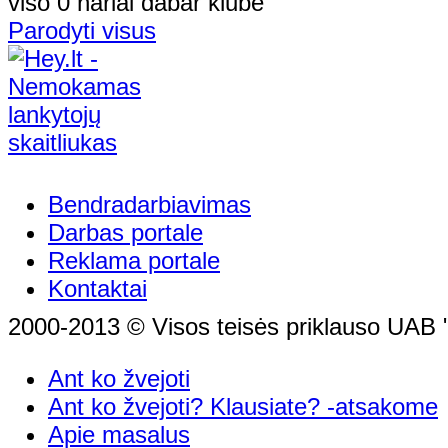
viso 0 nariai dabar klube
Parodyti visus
Bendradarbiavimas
Darbas portale
Reklama portale
Kontaktai
2000-2013 © Visos teisės priklauso UAB "
Ant ko žvejoti
Ant ko žvejoti? Klausiate? -atsakome
Apie masalus