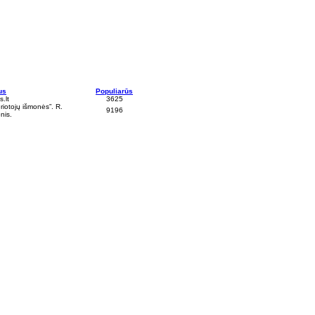
us
Populiarūs
.lt
3625
riotojų išmonės”. R.
9196
nis.