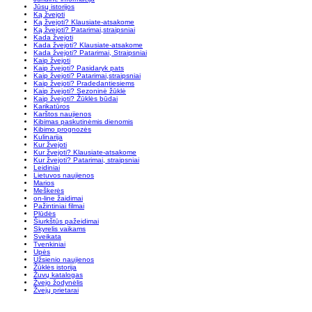
Jūsų istorijos
Ką žvejoti
Ką žvejoti? Klausiate-atsakome
Ką žvejoti? Patarimai,straipsniai
Kada žvejoti
Kada žvejoti? Klausiate-atsakome
Kada žvejoti? Patarimai, Straipsniai
Kaip žvejoti
Kaip žvejoti? Pasidaryk pats
Kaip žvejoti? Patarimai,straipsniai
Kaip žvejoti? Pradedantiesiems
Kaip žvejoti? Sezoninė žūklė
Kaip žvejoti? Žūklės būdai
Karikatūros
Karštos naujienos
Kibimas paskutinėmis dienomis
Kibimo prognozės
Kulinarija
Kur žvejoti
Kur žvejoti? Klausiate-atsakome
Kur žvejoti? Patarimai, straipsniai
Leidiniai
Lietuvos naujienos
Marios
Meškerės
on-line žaidimai
Pažintiniai filmai
Plūdės
Šiurkštūs pažeidimai
Skyrelis vaikams
Sveikata
Tvenkiniai
Upės
Užsienio naujienos
Žūklės istorija
Žuvų katalogas
Žvejo žodynėlis
Žvejų prietarai