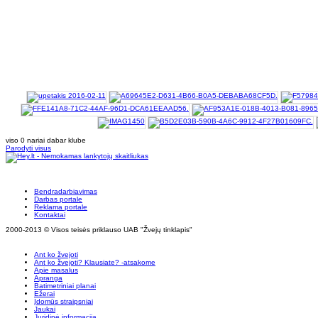
viso 0 nariai dabar klube
Parodyti visus
Bendradarbiavimas
Darbas portale
Reklama portale
Kontaktai
2000-2013 © Visos teisės priklauso UAB "Žvejų tinklapis"
Ant ko žvejoti
Ant ko žvejoti? Klausiate? -atsakome
Apie masalus
Apranga
Batimetriniai planai
Ežerai
Įdomūs straipsniai
Jaukai
Juridinė informacija