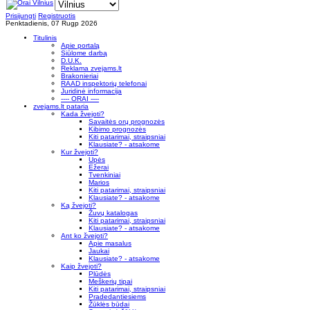
Prisijungti
Registruotis
Penktadienis, 07 Rugp 2026
Titulinis
Apie portalą
Siūlome darbą
D.U.K.
Reklama zvejams.lt
Brakonieriai
RAAD inspektorių telefonai
Juridinė informacija
---- ORAI ----
zvejams.lt pataria
Kada žvejoti?
Savaitės orų prognozės
Kibimo prognozės
Kiti patarimai, straipsniai
Klausiate? - atsakome
Kur žvejoti?
Upės
Ežerai
Tvenkiniai
Marios
Kiti patarimai, straipsniai
Klausiate? - atsakome
Ką žvejoti?
Žuvų katalogas
Kiti patarimai, straipsniai
Klausiate? - atsakome
Ant ko žvejoti?
Apie masalus
Jaukai
Klausiate? - atsakome
Kaip žvejoti?
Plūdės
Meškerių tipai
Kiti patarimai, straipsniai
Pradedantiesiems
Žūklės būdai