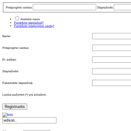
Prisijungimo vardas
Slaptažodis
Atsiminti mane
Pamiršote slaptažodį?
Pamiršote prisijungimo vardą?
Name:
Prisijungimo vardas:
El. paštas:
Slaptažodis:
Pakartokite slaptažodį:
Laukai pažymėti (*) yra privalomi.
Registruotis