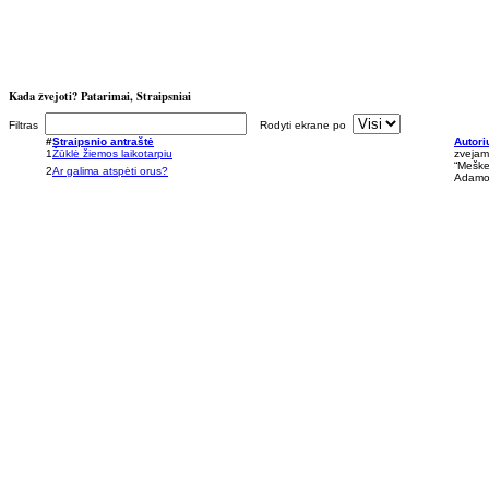
Kada žvejoti? Patarimai, Straipsniai
Filtras
Rodyti ekrane po
#
Straipsnio antraštė
Autori
1
Žūklė žiemos laikotarpiu
zvejams
“Meške
2
Ar galima atspėti orus?
Adamo