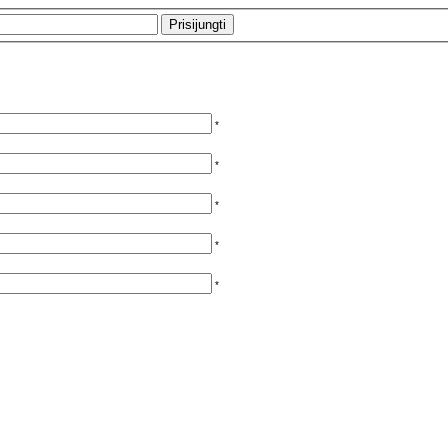
*
*
*
*
*