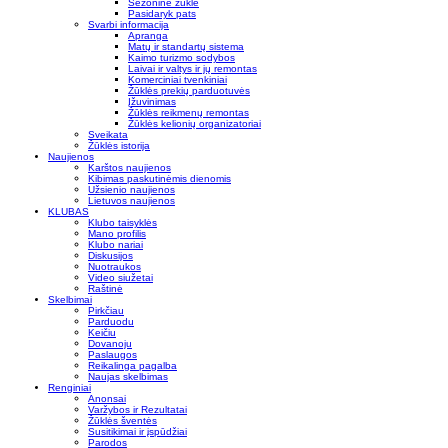
Sezoninė žūklė
Pasidaryk pats
Svarbi informacija
Apranga
Matų ir standartų sistema
Kaimo turizmo sodybos
Laivai ir valtys ir jų remontas
Komerciniai tvenkiniai
Žūklės prekių parduotuvės
Įžuvinimas
Žūklės reikmenų remontas
Žūklės kelionių organizatoriai
Sveikata
Žūklės istorija
Naujienos
Karštos naujienos
Kibimas paskutinėmis dienomis
Užsienio naujienos
Lietuvos naujienos
KLUBAS
Klubo taisyklės
Mano profilis
Klubo nariai
Diskusijos
Nuotraukos
Video siužetai
Raštinė
Skelbimai
Pirkčiau
Parduodu
Keičiu
Dovanoju
Paslaugos
Reikalinga pagalba
Naujas skelbimas
Renginiai
Anonsai
Varžybos ir Rezultatai
Žūklės šventės
Susitikimai ir įspūdžiai
Parodos