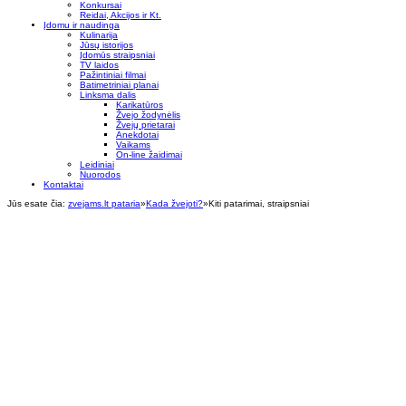
Konkursai
Reidai, Akcijos ir Kt.
Įdomu ir naudinga
Kulinarija
Jūsų istorijos
Įdomūs straipsniai
TV laidos
Pažintiniai filmai
Batimetriniai planai
Linksma dalis
Karikatūros
Žvejo žodynėlis
Žvejų prietarai
Anekdotai
Vaikams
On-line žaidimai
Leidiniai
Nuorodos
Kontaktai
Jūs esate čia:
zvejams.lt pataria
»
Kada žvejoti?
»
Kiti patarimai, straipsniai