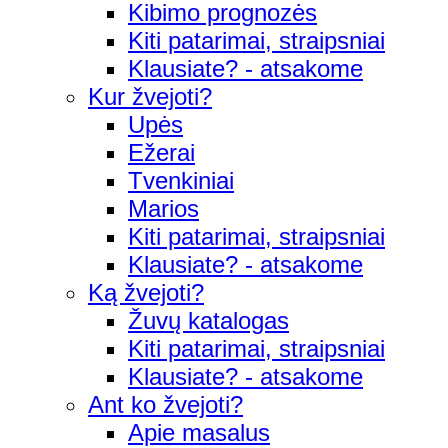
Kibimo prognozės
Kiti patarimai, straipsniai
Klausiate? - atsakome
Kur žvejoti?
Upės
Ežerai
Tvenkiniai
Marios
Kiti patarimai, straipsniai
Klausiate? - atsakome
Ką žvejoti?
Žuvų katalogas
Kiti patarimai, straipsniai
Klausiate? - atsakome
Ant ko žvejoti?
Apie masalus