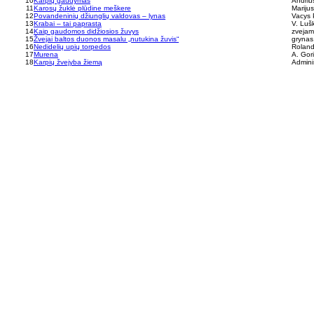
10
Karpių gaudymas
Andriu
11
Karosų žuklė plūdine meškere
Marijus
12
Povandeninių džiunglių valdovas – lynas
Vacys 
13
Krabai – tai paprasta
V. Luš
14
Kaip gaudomos didžiosios žuvys
zvejams
15
Žvejai baltos duonos masalu „nutukina žuvis“
grynas.
16
Nedidelių upių torpedos
Rolan
17
Murena
A. Gor
18
Karpių žvejyba žiemą
Admini