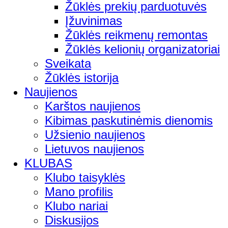
Žūklės prekių parduotuvės
Įžuvinimas
Žūklės reikmenų remontas
Žūklės kelionių organizatoriai
Sveikata
Žūklės istorija
Naujienos
Karštos naujienos
Kibimas paskutinėmis dienomis
Užsienio naujienos
Lietuvos naujienos
KLUBAS
Klubo taisyklės
Mano profilis
Klubo nariai
Diskusijos