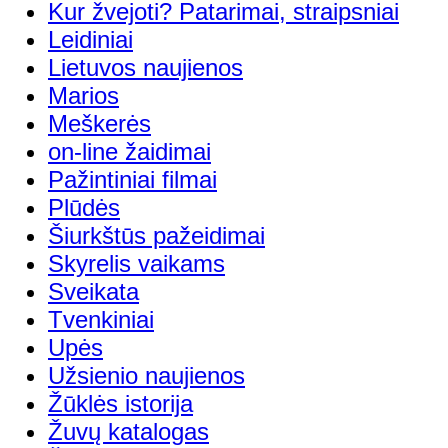
Kur žvejoti? Patarimai, straipsniai
Leidiniai
Lietuvos naujienos
Marios
Meškerės
on-line žaidimai
Pažintiniai filmai
Plūdės
Šiurkštūs pažeidimai
Skyrelis vaikams
Sveikata
Tvenkiniai
Upės
Užsienio naujienos
Žūklės istorija
Žuvų katalogas