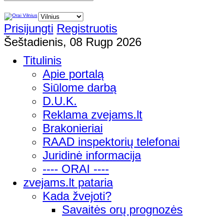
Prisijungti
Registruotis
Šeštadienis, 08 Rugp 2026
Titulinis
Apie portalą
Siūlome darbą
D.U.K.
Reklama zvejams.lt
Brakonieriai
RAAD inspektorių telefonai
Juridinė informacija
---- ORAI ----
zvejams.lt pataria
Kada žvejoti?
Savaitės orų prognozės