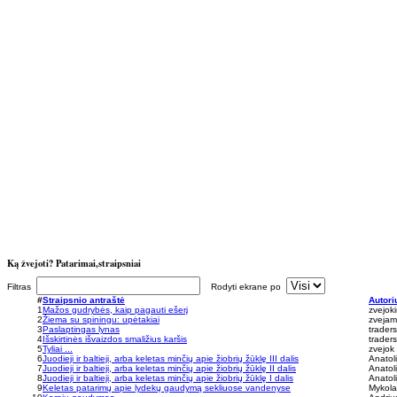
Ką žvejoti? Patarimai,straipsniai
Filtras
Rodyti ekrane po
#
Straipsnio antraštė
Autori
1
Mažos gudrybės, kaip pagauti ešerį
zvejok
2
Žiema su spiningu: upėtakiai
zvejams
3
Paslaptingas lynas
traders.
4
Išskirtinės išvaizdos smaližius karšis
traders.
5
Tyliai ...
zvejok
6
Juodieji ir baltieji, arba keletas minčių apie žiobrių žūklę III dalis
Anatol
7
Juodieji ir baltieji, arba keletas minčių apie žiobrių žūklę II dalis
Anatol
8
Juodieji ir baltieji, arba keletas minčių apie žiobrių žūklę I dalis
Anatol
9
Keletas patarimų apie lydekų gaudymą sekliuose vandenyse
Mykola