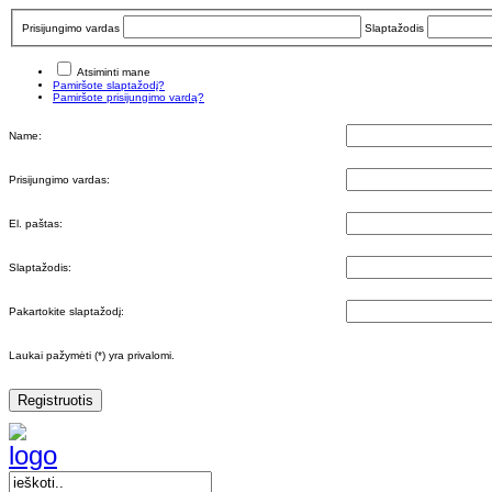
Prisijungimo vardas
Slaptažodis
Atsiminti mane
Pamiršote slaptažodį?
Pamiršote prisijungimo vardą?
Name:
Prisijungimo vardas:
El. paštas:
Slaptažodis:
Pakartokite slaptažodį:
Laukai pažymėti (*) yra privalomi.
Registruotis