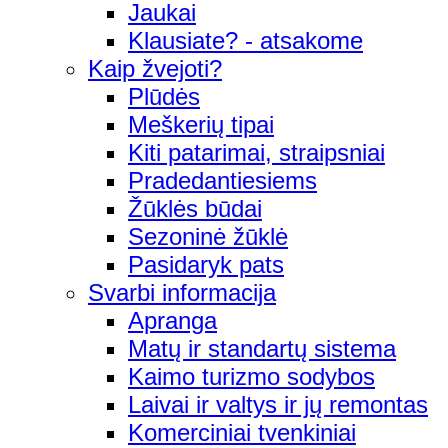
Jaukai
Klausiate? - atsakome
Kaip žvejoti?
Plūdės
Meškerių tipai
Kiti patarimai, straipsniai
Pradedantiesiems
Žūklės būdai
Sezoninė žūklė
Pasidaryk pats
Svarbi informacija
Apranga
Matų ir standartų sistema
Kaimo turizmo sodybos
Laivai ir valtys ir jų remontas
Komerciniai tvenkiniai