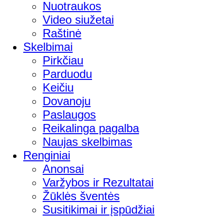
Nuotraukos
Video siužetai
Raštinė
Skelbimai
Pirkčiau
Parduodu
Keičiu
Dovanoju
Paslaugos
Reikalinga pagalba
Naujas skelbimas
Renginiai
Anonsai
Varžybos ir Rezultatai
Žūklės šventės
Susitikimai ir įspūdžiai