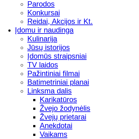
Parodos
Konkursai
Reidai, Akcijos ir Kt.
Įdomu ir naudinga
Kulinarija
Jūsų istorijos
Įdomūs straipsniai
TV laidos
Pažintiniai filmai
Batimetriniai planai
Linksma dalis
Karikatūros
Žvejo žodynėlis
Žvejų prietarai
Anekdotai
Vaikams