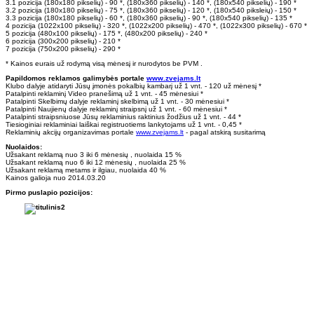
3.1 pozicija (180x180 pikselių) - 90 *, (180x360 pikselių) - 140 *, (180x540 pikselių) - 190 *
3.2 pozicija (180x180 pikselių) - 75 *, (180x360 pikselių) - 120 *, (180x540 piksleių) - 150 *
3.3 pozicija (180x180 pikselių) - 60 *, (180x360 pikselių) - 90 *, (180x540 pikselių) - 135 *
4 pozicija (1022x100 pikselių) - 320 *, (1022x200 pikselių) - 470 *, (1022x300 pikselių) - 670 *
5 pozicija (480x100 pikselių) - 175 *, (480x200 pikselių) - 240 *
6 pozicija (300x200 pikselių) - 210 *
7 pozicija (750x200 pikselių) - 290 *
* Kainos eurais už rodymą visą mėnesį ir nurodytos be PVM .
Papildomos reklamos galimybės portale
www.zvejams.lt
Klubo dalyje atidaryti Jūsų įmonės pokalbių kambarį už 1 vnt. - 120 už mėnesį *
Patalpinti reklaminį Video pranešimą už 1 vnt. - 45 mėnesiui *
Patalpinti Skelbimų dalyje reklaminį skelbimą už 1 vnt. - 30 mėnesiui *
Patalpinti Naujienų dalyje reklaminį straipsnį už 1 vnt. - 60 mėnesiui *
Patalpinti straipsniuose Jūsų reklaminius raktinius žodžius už 1 vnt. - 44 *
Tiesioginiai reklaminiai laiškai registruotiems lankytojams už 1 vnt. - 0,45 *
Reklaminių akcijų organizavimas portale
www.zvejams.lt
- pagal atskirą susitarimą
Nuolaidos:
Užsakant reklamą nuo 3 iki 6 mėnesių , nuolaida 15 %
Užsakant reklamą nuo 6 iki 12 mėnesių , nuolaida 25 %
Užsakant reklamą metams ir ilgiau, nuolaida 40 %
Kainos galioja nuo 2014.03.20
Pirmo puslapio pozicijos: