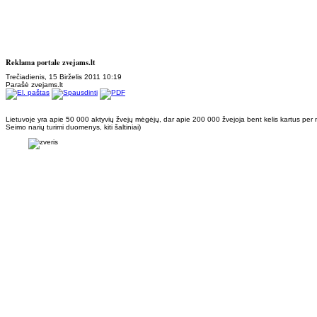
Reklama portale zvejams.lt
Trečiadienis, 15 Birželis 2011 10:19
Parašė zvejams.lt
Lietuvoje yra apie 50 000 aktyvių žvejų mėgėjų, dar apie 200 000 žvejoja bent kelis kartus per
Seimo narių turimi duomenys, kiti šaltiniai)