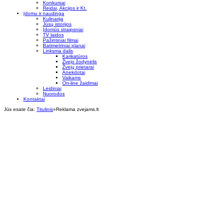
Konkursai
Reidai, Akcijos ir Kt.
Įdomu ir naudinga
Kulinarija
Jūsų istorijos
Įdomūs straipsniai
TV laidos
Pažintiniai filmai
Batimetriniai planai
Linksma dalis
Karikatūros
Žvejo žodynėlis
Žvejų prietarai
Anekdotai
Vaikams
On-line žaidimai
Leidiniai
Nuorodos
Kontaktai
Jūs esate čia:
Titulinis
»
Reklama zvejams.lt