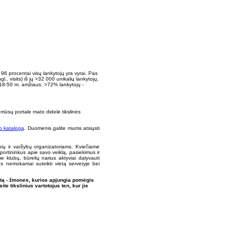
k 96 procentai visų lankytojų yra vyrai. Pas
 visits) iš jų >32 000 unikalių lankytojų,
 18-50 m. amžiaus. >72% lankytojų -
mūsų portale mato didelė tikslinės
o katalogą
. Duomenis galite mums atsiųsti
ių ir varžybų organizatoriams. Kviečiame
portininkus apie savo veiklą, pasiekimus ir
 klubų, būrelių narius aktyviai dalyvauti
us nemokamai suteikti vietą serveryje bei
entą - žmones, kurios apjungia pomėgis
te tikslinius vartotojus ten, kur jie