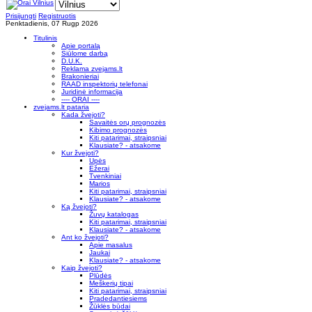
Prisijungti
Registruotis
Penktadienis, 07 Rugp 2026
Titulinis
Apie portalą
Siūlome darbą
D.U.K.
Reklama zvejams.lt
Brakonieriai
RAAD inspektorių telefonai
Juridinė informacija
---- ORAI ----
zvejams.lt pataria
Kada žvejoti?
Savaitės orų prognozės
Kibimo prognozės
Kiti patarimai, straipsniai
Klausiate? - atsakome
Kur žvejoti?
Upės
Ežerai
Tvenkiniai
Marios
Kiti patarimai, straipsniai
Klausiate? - atsakome
Ką žvejoti?
Žuvų katalogas
Kiti patarimai, straipsniai
Klausiate? - atsakome
Ant ko žvejoti?
Apie masalus
Jaukai
Klausiate? - atsakome
Kaip žvejoti?
Plūdės
Meškerių tipai
Kiti patarimai, straipsniai
Pradedantiesiems
Žūklės būdai