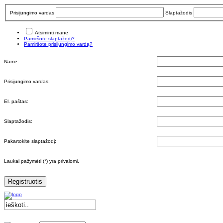
Prisijungimo vardas
Slaptažodis
Atsiminti mane
Pamiršote slaptažodį?
Pamiršote prisijungimo vardą?
Name:
Prisijungimo vardas:
El. paštas:
Slaptažodis:
Pakartokite slaptažodį:
Laukai pažymėti (*) yra privalomi.
Registruotis