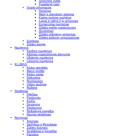
Sezoninė žūklė
Pasidaryk pats
Svarbi informacija
Apranga
Matų ir standartų sistema
Kaimo turizmo sodybos
Laivai ir valtys ir jų remontas
Komerciniai tvenkiniai
Žūklės prekių parduotuvės
Įžuvinimas
Žūklės reikmenų remontas
Žūklės kelionių organizatoriai
Sveikata
Žūklės istorija
Naujienos
Karštos naujienos
Kibimas paskutinėmis dienomis
Užsienio naujienos
Lietuvos naujienos
KLUBAS
Klubo taisyklės
Mano profilis
Klubo nariai
Diskusijos
Nuotraukos
Video siužetai
Raštinė
Skelbimai
Pirkčiau
Parduodu
Keičiu
Dovanoju
Paslaugos
Reikalinga pagalba
Naujas skelbimas
Renginiai
Anonsai
Varžybos ir Rezultatai
Žūklės šventės
Susitikimai ir įspūdžiai
Parodos