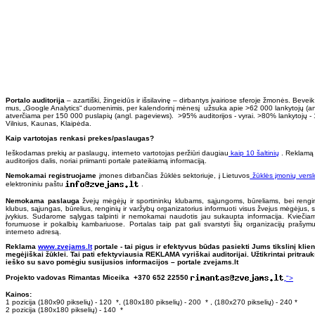
Portalo auditorija
– azartiški, žingeidūs ir išsilavinę – dirbantys įvairiose sferoje žmonės. Bevei
mus, „Google Analytics“ duomenimis, per kalendorinį mėnesį užsuka apie >62 000 lankytojų (angl.,
atverčiama per 150 000 puslapių (angl. pageviews). >95% auditorijos - vyrai. >80% lankytojų -
Vilnius, Kaunas, Klaipėda.
Kaip vartotojas renkasi prekes/paslaugas?
Ieškodamas prekių ar paslaugų, interneto vartotojas peržiūri daugiau
kaip 10 šaltinių
. Reklamą 
auditorijos dalis, noriai priimanti portale pateikiamą informaciją.
Nemokamai registruojame
įmones dirbančias žūklės sektoriuje, į Lietuvos
žūklės įmonių versl
elektroniniu paštu
.
Nemokama paslauga
žvejų mėgėjų ir sportininkų klubams, sąjungoms, būreliams, bei rengin
klubus, sąjungas, būrelius, renginių ir varžybų organizatorius informuoti visus žvejus mėgėjus, s
įvykius. Sudarome sąlygas talpinti ir nemokamai naudotis jau sukaupta informacija. Kviečiame
forumuose ir pokalbių kambariuose. Portalas taip pat gali svarstyti šių organizacijų prašym
interneto adresą.
Reklama
www.zvejams.lt
portale - tai pigus ir efektyvus būdas pasiekti Jums tikslinį kli
megėjiškai žūklei. Tai pati efektyviausia REKLAMA vyriškai auditorijai. Užtikrintai pritrauksi
ieško su savo pomėgiu susijusios informacijos – portale zvejams.lt
Projekto vadovas Rimantas Miceika +370 652 22550
">
Kainos:
1 pozicija (180x90 pikselių) - 120 *, (180x180 pikselių) - 200 * , (180x270 pikselių) - 240 *
2 pozicija (180x180 pikselių) - 140 *