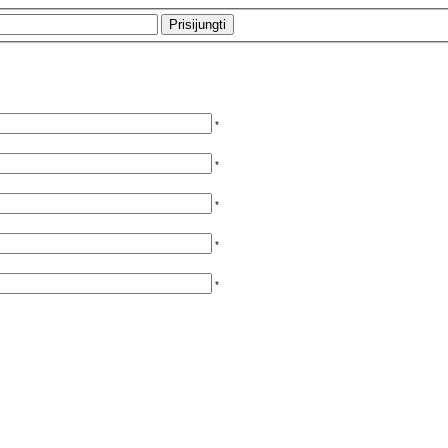
*
*
*
*
*