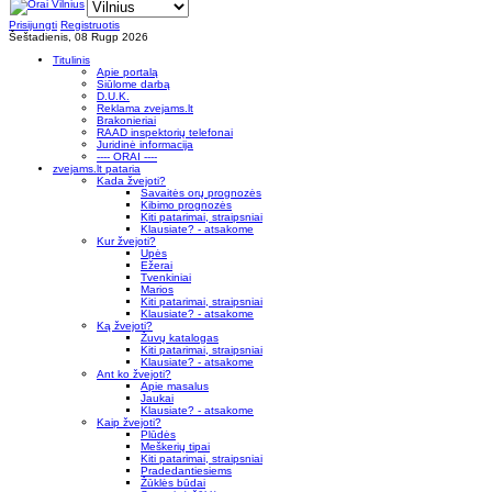
Prisijungti
Registruotis
Šeštadienis, 08 Rugp 2026
Titulinis
Apie portalą
Siūlome darbą
D.U.K.
Reklama zvejams.lt
Brakonieriai
RAAD inspektorių telefonai
Juridinė informacija
---- ORAI ----
zvejams.lt pataria
Kada žvejoti?
Savaitės orų prognozės
Kibimo prognozės
Kiti patarimai, straipsniai
Klausiate? - atsakome
Kur žvejoti?
Upės
Ežerai
Tvenkiniai
Marios
Kiti patarimai, straipsniai
Klausiate? - atsakome
Ką žvejoti?
Žuvų katalogas
Kiti patarimai, straipsniai
Klausiate? - atsakome
Ant ko žvejoti?
Apie masalus
Jaukai
Klausiate? - atsakome
Kaip žvejoti?
Plūdės
Meškerių tipai
Kiti patarimai, straipsniai
Pradedantiesiems
Žūklės būdai