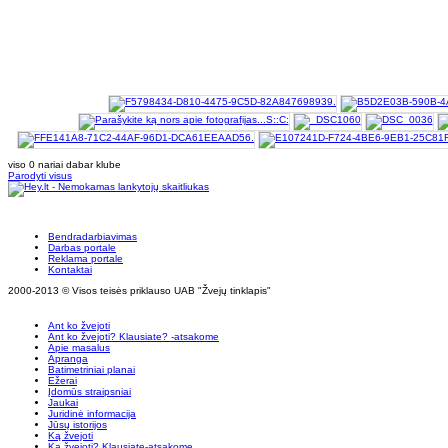
viso 0 nariai dabar klube
Parodyti visus
Bendradarbiavimas
Darbas portale
Reklama portale
Kontaktai
2000-2013 © Visos teisės priklauso UAB "Žvejų tinklapis"
Ant ko žvejoti
Ant ko žvejoti? Klausiate? -atsakome
Apie masalus
Apranga
Batimetriniai planai
Ežerai
Įdomūs straipsniai
Jaukai
Juridinė informacija
Jūsų istorijos
Ką žvejoti
Ką žvejoti? Klausiate-atsakome