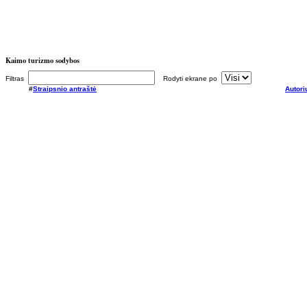
Kaimo turizmo sodybos
Filtras
Rodyti ekrane po
#
Straipsnio antraštė
Autori