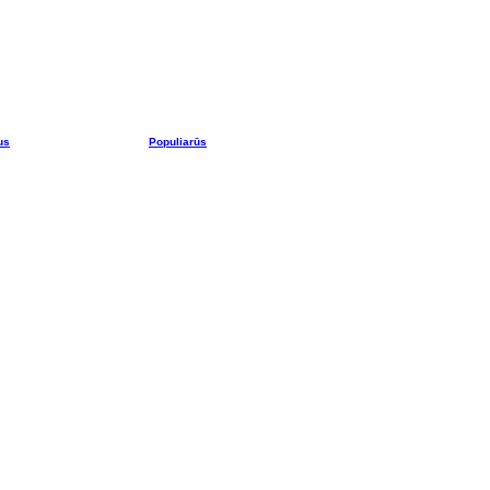
us
Populiarūs