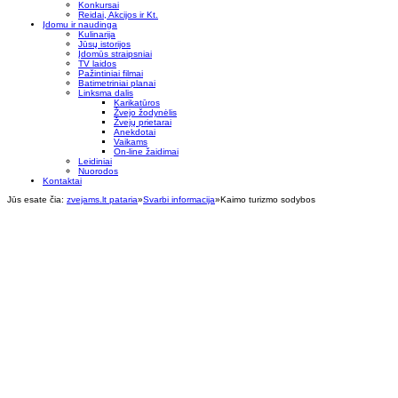
Konkursai
Reidai, Akcijos ir Kt.
Įdomu ir naudinga
Kulinarija
Jūsų istorijos
Įdomūs straipsniai
TV laidos
Pažintiniai filmai
Batimetriniai planai
Linksma dalis
Karikatūros
Žvejo žodynėlis
Žvejų prietarai
Anekdotai
Vaikams
On-line žaidimai
Leidiniai
Nuorodos
Kontaktai
Jūs esate čia:
zvejams.lt pataria
»
Svarbi informacija
»
Kaimo turizmo sodybos