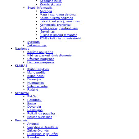
Sezoninė žūklė
Pasidaryk pats
Svarbi informacija
Apranga
Matų ir standartų sistema
Kaimo turizmo sodybos
Laivai ir valtys ir jų remontas
Komerciniai tvenkiniai
Žūklės prekių parduotuvės
Įžuvinimas
Žūklės reikmenų remontas
Žūklės kelionių organizatoriai
Sveikata
Žūklės istorija
Naujienos
Karštos naujienos
Kibimas paskutinėmis dienomis
Užsienio naujienos
Lietuvos naujienos
KLUBAS
Klubo taisyklės
Mano profilis
Klubo nariai
Diskusijos
Nuotraukos
Video siužetai
Raštinė
Skelbimai
Pirkčiau
Parduodu
Keičiu
Dovanoju
Paslaugos
Reikalinga pagalba
Naujas skelbimas
Renginiai
Anonsai
Varžybos ir Rezultatai
Žūklės šventės
Susitikimai ir įspūdžiai
Parodos