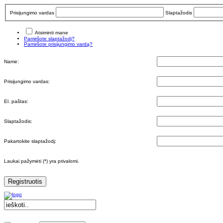
Prisijungimo vardas
Slaptažodis
Atsiminti mane
Pamiršote slaptažodį?
Pamiršote prisijungimo vardą?
Name:
Prisijungimo vardas:
El. paštas:
Slaptažodis:
Pakartokite slaptažodį:
Laukai pažymėti (*) yra privalomi.
Registruotis