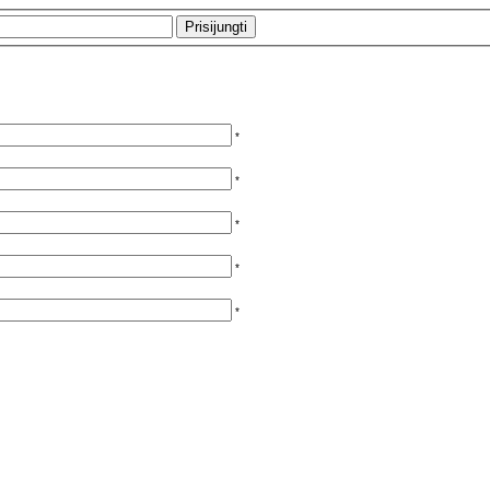
*
*
*
*
*