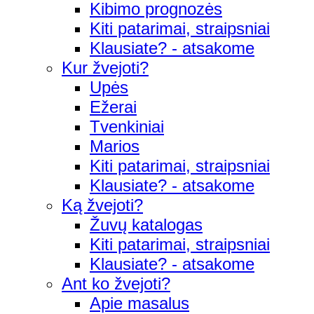
Kibimo prognozės
Kiti patarimai, straipsniai
Klausiate? - atsakome
Kur žvejoti?
Upės
Ežerai
Tvenkiniai
Marios
Kiti patarimai, straipsniai
Klausiate? - atsakome
Ką žvejoti?
Žuvų katalogas
Kiti patarimai, straipsniai
Klausiate? - atsakome
Ant ko žvejoti?
Apie masalus