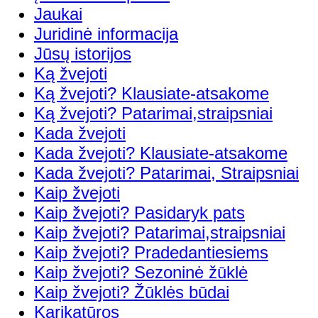
Jaukai
Juridinė informacija
Jūsų istorijos
Ką žvejoti
Ką žvejoti? Klausiate-atsakome
Ką žvejoti? Patarimai,straipsniai
Kada žvejoti
Kada žvejoti? Klausiate-atsakome
Kada žvejoti? Patarimai, Straipsniai
Kaip žvejoti
Kaip žvejoti? Pasidaryk pats
Kaip žvejoti? Patarimai,straipsniai
Kaip žvejoti? Pradedantiesiems
Kaip žvejoti? Sezoninė žūklė
Kaip žvejoti? Žūklės būdai
Karikatūros