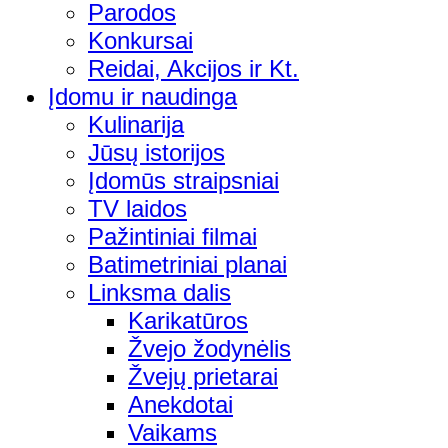
Parodos
Konkursai
Reidai, Akcijos ir Kt.
Įdomu ir naudinga
Kulinarija
Jūsų istorijos
Įdomūs straipsniai
TV laidos
Pažintiniai filmai
Batimetriniai planai
Linksma dalis
Karikatūros
Žvejo žodynėlis
Žvejų prietarai
Anekdotai
Vaikams