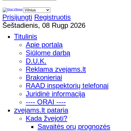
Prisijungti
Registruotis
Šeštadienis, 08 Rugp 2026
Titulinis
Apie portalą
Siūlome darbą
D.U.K.
Reklama zvejams.lt
Brakonieriai
RAAD inspektorių telefonai
Juridinė informacija
---- ORAI ----
zvejams.lt pataria
Kada žvejoti?
Savaitės orų prognozės