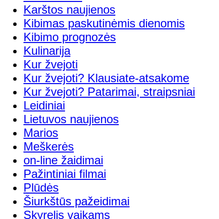
Karštos naujienos
Kibimas paskutinėmis dienomis
Kibimo prognozės
Kulinarija
Kur žvejoti
Kur žvejoti? Klausiate-atsakome
Kur žvejoti? Patarimai, straipsniai
Leidiniai
Lietuvos naujienos
Marios
Meškerės
on-line žaidimai
Pažintiniai filmai
Plūdės
Šiurkštūs pažeidimai
Skyrelis vaikams