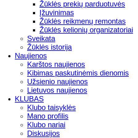
Žūklės prekių parduotuvės
Įžuvinimas
Žūklės reikmenų remontas
Žūklės kelionių organizatoriai
Sveikata
Žūklės istorija
Naujienos
Karštos naujienos
Kibimas paskutinėmis dienomis
Užsienio naujienos
Lietuvos naujienos
KLUBAS
Klubo taisyklės
Mano profilis
Klubo nariai
Diskusijos