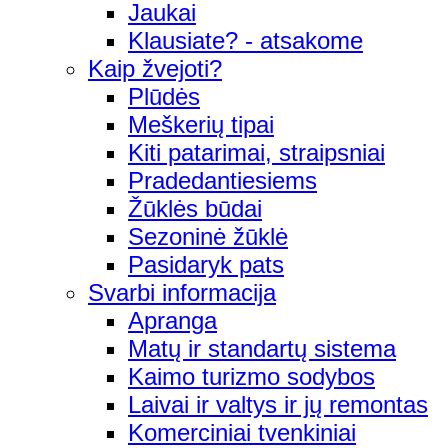
Jaukai
Klausiate? - atsakome
Kaip žvejoti?
Plūdės
Meškerių tipai
Kiti patarimai, straipsniai
Pradedantiesiems
Žūklės būdai
Sezoninė žūklė
Pasidaryk pats
Svarbi informacija
Apranga
Matų ir standartų sistema
Kaimo turizmo sodybos
Laivai ir valtys ir jų remontas
Komerciniai tvenkiniai