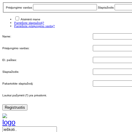
Prisijungimo vardas
Slaptažodis
Atsiminti mane
Pamiršote slaptažodį?
Pamiršote prisijungimo vardą?
Name:
Prisijungimo vardas:
El. paštas:
Slaptažodis:
Pakartokite slaptažodį:
Laukai pažymėti (*) yra privalomi.
Registruotis