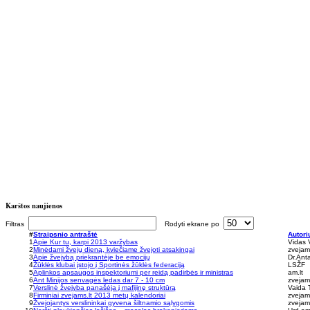
Karštos naujienos
Filtras
Rodyti ekrane po
#
Straipsnio antraštė
Autori
1
Apie Kur tu, karpi 2013 varžybas
Vidas 
2
Minėdami žvejų dieną, kviečiame žvejoti atsakingai
zvejams
3
Apie žvejybą priekrantėje be emocijų
Dr.Ant
4
Žūklės klubai įstojo į Sportinės žūklės federaciją
LSŽF
5
Aplinkos apsaugos inspektoriumi per reidą padirbės ir ministras
am.lt
6
Ant Minijos senvagės ledas dar 7 - 10 cm
zvejams
7
Verslinė žvejyba panašėja į mafijinę struktūrą
Vaida 
8
Firminiai zvejams.lt 2013 metų kalendoriai
zvejams
9
Žvejojantys verslininkai gyvena šiltnamio sąlygomis
zvejams