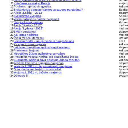
10
Neršti plaukiančios lašišos – masalas brakonieriams
Urd.am.
11
Kviečiame pasirašyti Peticiją
zvejams
12
Puolimas - geriausia gynyba
krd.am.
13
Brakonierius dangsto gamtos apsaugos pareigūnai?
Egidij
14
Akcija „Lašiša – 2012“
siaipzv
15
Sveikinimas Žvejams,
Andriu
16
Verslo galimybės portale zvejams.lt
siaipzv
17
Baigėsi karšių nerštas
klrd.am
18
Akcija "Karšis - 2012"
mrd.am
19
Akcija “Lydeka - 2012”
mrd.am
20
SMS nemokamai
siaipzv
21
Kol ledas neištirpo
mrd.am
22
Žvejų mėgėjų dėmesiui
klrd.am
23
Leidimai žūklei – nauja tvarka ir naujos kainos
am.lt
24
Pavojus žuvims negresia
krd.am.
25
Leidimus žvejoti bus galima įsigyti internetu
siaipzv
26
Priminimas žvejams
krd.am.
27
Mėgėjiškos žūklės pažeidimų sumažėjo
mrd.am
28
Prasidėjus vėgėlių nerštui, jas draudžiama žvejoti
am.lt
29
Sustiprinta lašišinių žuvų apsauga duoda rezultatų
vrd.am.
30
zvejams.lt karštos rugpjūčio naujienos
siaipzv
31
zvejams.lt 2011 m. liepos mėnesio naujienos
siaipzv
32
Dore plauks ne žvejai, o smalsuoliai
lrytas.lt
33
zvejams.lt 2011 m. birželio naujienos
siaipzv
34
Dėmesio !!!
zvejams