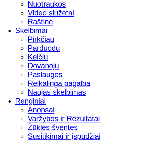
Nuotraukos
Video siužetai
Raštinė
Skelbimai
Pirkčiau
Parduodu
Keičiu
Dovanoju
Paslaugos
Reikalinga pagalba
Naujas skelbimas
Renginiai
Anonsai
Varžybos ir Rezultatai
Žūklės šventės
Susitikimai ir įspūdžiai