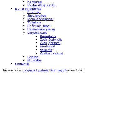
Konkursai
Reidai, Akcijos ir Kt.
Įdomu ir naudinga
Kulinarija
Jūsų istorijos
Įdomūs straipsniai
TV laidos
Pažintiniai filmai
Batimetriniai planai
Linksma dalis
Karikatūros
Žvejo žodynėlis
Žvejų prietarai
Anekdotai
Vaikams
On-line žaidimai
Leidiniai
Nuorodos
Kontaktai
Jūs esate čia:
zvejams.lt pataria
»
Kur žvejoti?
»
Tvenkiniai