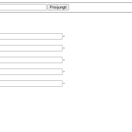
*
*
*
*
*