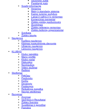
Sezoninė žūklė
Pasidaryk pats
Svarbi informacija
Apranga
Matų ir standartų sistema
Kaimo turizmo sodybos
Laivai ir valtys ir jų remontas
Komerciniai tvenkiniai
Žūklės prekių parduotuvės
Įžuvinimas
Žūklės reikmenų remontas
Žūklės kelionių organizatoriai
Sveikata
Žūklės istorija
Naujienos
Karštos naujienos
Kibimas paskutinėmis dienomis
Užsienio naujienos
Lietuvos naujienos
KLUBAS
Klubo taisyklės
Mano profilis
Klubo nariai
Diskusijos
Nuotraukos
Video siužetai
Raštinė
Skelbimai
Pirkčiau
Parduodu
Keičiu
Dovanoju
Paslaugos
Reikalinga pagalba
Naujas skelbimas
Renginiai
Anonsai
Varžybos ir Rezultatai
Žūklės šventės
Susitikimai ir įspūdžiai
Parodos