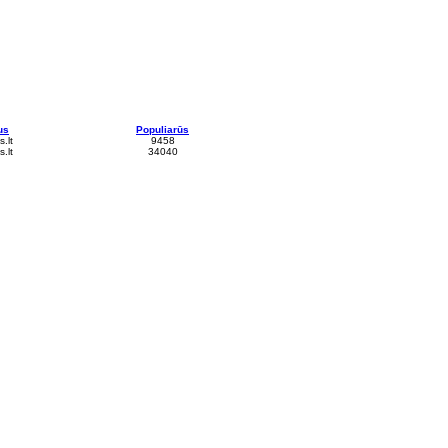
us
Populiarūs
.lt
9458
.lt
34040