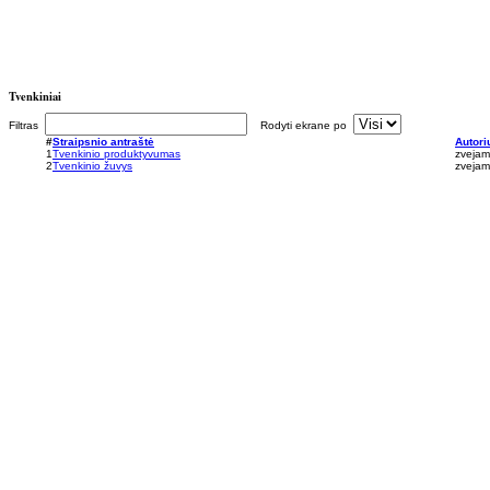
Tvenkiniai
Filtras
Rodyti ekrane po
#
Straipsnio antraštė
Autori
1
Tvenkinio produktyvumas
zvejams
2
Tvenkinio žuvys
zvejams