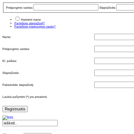
Prisijungimo vardas
Slaptažodis
Atsiminti mane
Pamiršote slaptažodį?
Pamiršote prisijungimo vardą?
Name:
Prisijungimo vardas:
El. paštas:
Slaptažodis:
Pakartokite slaptažodį:
Laukai pažymėti (*) yra privalomi.
Registruotis