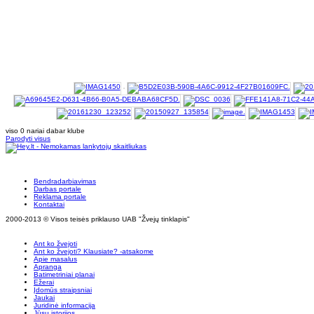
viso 0 nariai dabar klube
Parodyti visus
Bendradarbiavimas
Darbas portale
Reklama portale
Kontaktai
2000-2013 © Visos teisės priklauso UAB "Žvejų tinklapis"
Ant ko žvejoti
Ant ko žvejoti? Klausiate? -atsakome
Apie masalus
Apranga
Batimetriniai planai
Ežerai
Įdomūs straipsniai
Jaukai
Juridinė informacija
Jūsų istorijos