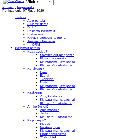
Prisijungti
Registruotis
Penktadienis, 07 Rugp 2026
Titulinis
Apie portalą
Siūlome darbą
D.U.K.
Reklama zvejams.lt
Brakonieriai
RAAD inspektorių telefonai
Juridinė informacija
---- ORAI ----
zvejams.lt pataria
Kada žvejoti?
Savaitės orų prognozės
Kibimo prognozės
Kiti patarimai, straipsniai
Klausiate? - atsakome
Kur žvejoti?
Upės
Ežerai
Tvenkiniai
Marios
Kiti patarimai, straipsniai
Klausiate? - atsakome
Ką žvejoti?
Žuvų katalogas
Kiti patarimai, straipsniai
Klausiate? - atsakome
Ant ko žvejoti?
Apie masalus
Jaukai
Klausiate? - atsakome
Kaip žvejoti?
Plūdės
Meškerių tipai
Kiti patarimai, straipsniai
Pradedantiesiems
Žūklės būdai