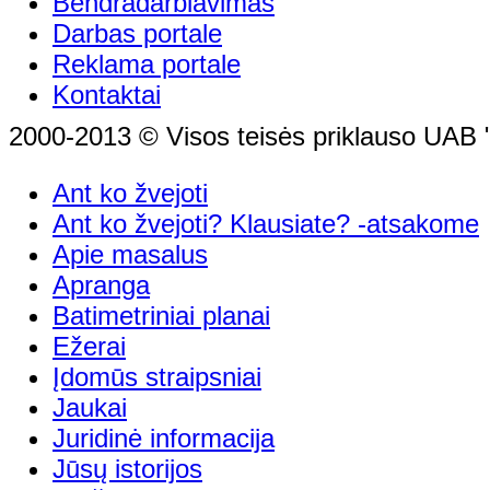
Bendradarbiavimas
Darbas portale
Reklama portale
Kontaktai
2000-2013 © Visos teisės priklauso UAB "
Ant ko žvejoti
Ant ko žvejoti? Klausiate? -atsakome
Apie masalus
Apranga
Batimetriniai planai
Ežerai
Įdomūs straipsniai
Jaukai
Juridinė informacija
Jūsų istorijos