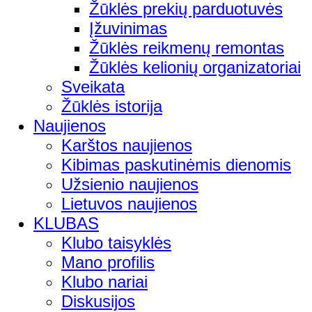
Žūklės prekių parduotuvės
Įžuvinimas
Žūklės reikmenų remontas
Žūklės kelionių organizatoriai
Sveikata
Žūklės istorija
Naujienos
Karštos naujienos
Kibimas paskutinėmis dienomis
Užsienio naujienos
Lietuvos naujienos
KLUBAS
Klubo taisyklės
Mano profilis
Klubo nariai
Diskusijos