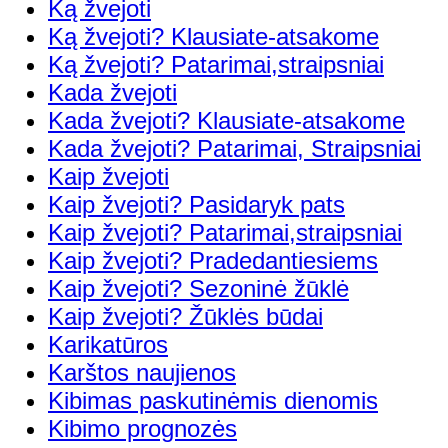
Ką žvejoti
Ką žvejoti? Klausiate-atsakome
Ką žvejoti? Patarimai,straipsniai
Kada žvejoti
Kada žvejoti? Klausiate-atsakome
Kada žvejoti? Patarimai, Straipsniai
Kaip žvejoti
Kaip žvejoti? Pasidaryk pats
Kaip žvejoti? Patarimai,straipsniai
Kaip žvejoti? Pradedantiesiems
Kaip žvejoti? Sezoninė žūklė
Kaip žvejoti? Žūklės būdai
Karikatūros
Karštos naujienos
Kibimas paskutinėmis dienomis
Kibimo prognozės