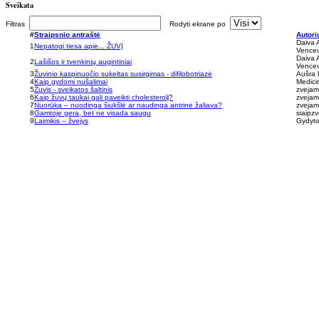
Sveikata
Filtras
Rodyti ekrane po
#
Straipsnio antraštė
Autori
Daiva A
1
Nepatogi tiesa apie... ŽUVĮ
Vencev
Daiva A
2
Lašišos ir tvenkinių augintiniai
Vencev
3
Žuvinio kaspinuočio sukeltas susirgimas - difilobotriazė
Aušra 
4
Kaip gydomi nušalimai
Medici
5
Žuvis - sveikatos šaltinis
zvejams
6
Kaip žuvų taukai gali paveikti cholesterolį?
zvejams
7
Nuorūka – nuodinga šiukšlė ar naudinga antrinė žaliava?
zvejams
8
Gamtoje gera, bet ne visada saugu
siaipzv
9
Laimikis – žvejys
Gydyto