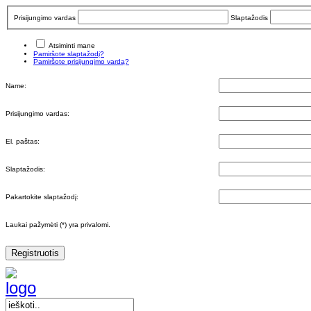
Prisijungimo vardas
Slaptažodis
Atsiminti mane
Pamiršote slaptažodį?
Pamiršote prisijungimo vardą?
Name:
Prisijungimo vardas:
El. paštas:
Slaptažodis:
Pakartokite slaptažodį:
Laukai pažymėti (*) yra privalomi.
Registruotis