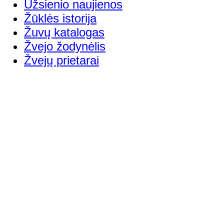
Užsienio naujienos
Žūklės istorija
Žuvų katalogas
Žvejo žodynėlis
Žvejų prietarai