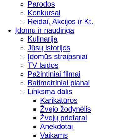
Parodos
Konkursai
Reidai, Akcijos ir Kt.
Įdomu ir naudinga
Kulinarija
Jūsų istorijos
Įdomūs straipsniai
TV laidos
Pažintiniai filmai
Batimetriniai planai
Linksma dalis
Karikatūros
Žvejo žodynėlis
Žvejų prietarai
Anekdotai
Vaikams