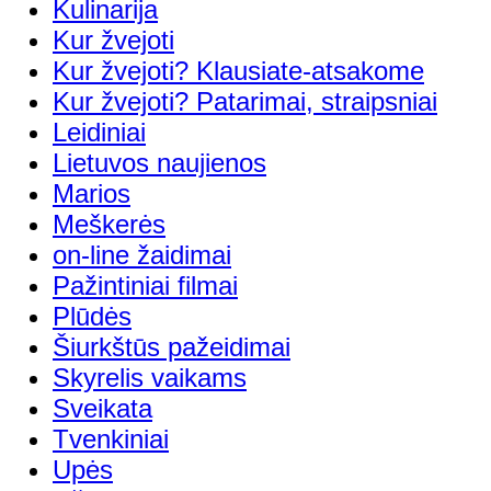
Kulinarija
Kur žvejoti
Kur žvejoti? Klausiate-atsakome
Kur žvejoti? Patarimai, straipsniai
Leidiniai
Lietuvos naujienos
Marios
Meškerės
on-line žaidimai
Pažintiniai filmai
Plūdės
Šiurkštūs pažeidimai
Skyrelis vaikams
Sveikata
Tvenkiniai
Upės