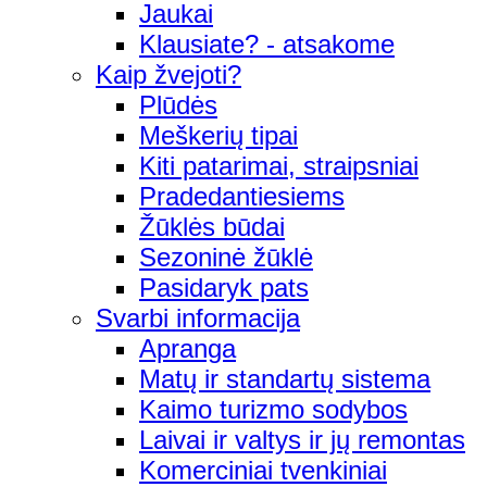
Jaukai
Klausiate? - atsakome
Kaip žvejoti?
Plūdės
Meškerių tipai
Kiti patarimai, straipsniai
Pradedantiesiems
Žūklės būdai
Sezoninė žūklė
Pasidaryk pats
Svarbi informacija
Apranga
Matų ir standartų sistema
Kaimo turizmo sodybos
Laivai ir valtys ir jų remontas
Komerciniai tvenkiniai