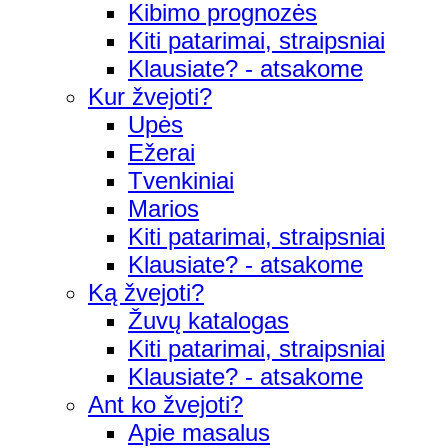
Kibimo prognozės
Kiti patarimai, straipsniai
Klausiate? - atsakome
Kur žvejoti?
Upės
Ežerai
Tvenkiniai
Marios
Kiti patarimai, straipsniai
Klausiate? - atsakome
Ką žvejoti?
Žuvų katalogas
Kiti patarimai, straipsniai
Klausiate? - atsakome
Ant ko žvejoti?
Apie masalus