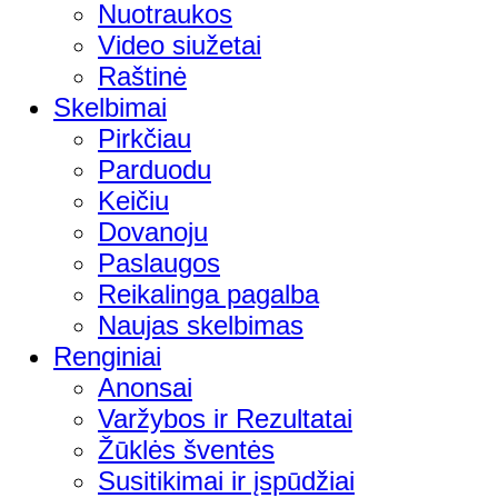
Nuotraukos
Video siužetai
Raštinė
Skelbimai
Pirkčiau
Parduodu
Keičiu
Dovanoju
Paslaugos
Reikalinga pagalba
Naujas skelbimas
Renginiai
Anonsai
Varžybos ir Rezultatai
Žūklės šventės
Susitikimai ir įspūdžiai