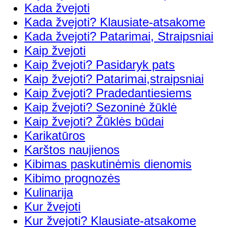
Kada žvejoti
Kada žvejoti? Klausiate-atsakome
Kada žvejoti? Patarimai, Straipsniai
Kaip žvejoti
Kaip žvejoti? Pasidaryk pats
Kaip žvejoti? Patarimai,straipsniai
Kaip žvejoti? Pradedantiesiems
Kaip žvejoti? Sezoninė žūklė
Kaip žvejoti? Žūklės būdai
Karikatūros
Karštos naujienos
Kibimas paskutinėmis dienomis
Kibimo prognozės
Kulinarija
Kur žvejoti
Kur žvejoti? Klausiate-atsakome