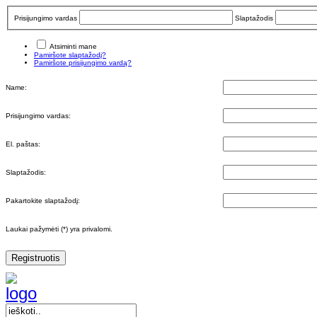
Prisijungimo vardas
Slaptažodis
Atsiminti mane
Pamiršote slaptažodį?
Pamiršote prisijungimo vardą?
Name:
Prisijungimo vardas:
El. paštas:
Slaptažodis:
Pakartokite slaptažodį:
Laukai pažymėti (*) yra privalomi.
Registruotis