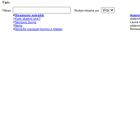
Upės
Filtras
Rodyti ekrane po
#
Straipsnio antraštė
Autori
1
Kaip skaityti upę?
siaipzv
2
Nemuno žuvys
Laura 
3
Neris
siaipzv
4
Nevėžis pavasarį kuojos ir plakiai
Romual