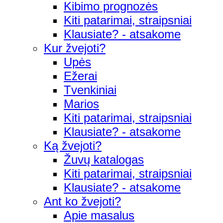
Kibimo prognozės
Kiti patarimai, straipsniai
Klausiate? - atsakome
Kur žvejoti?
Upės
Ežerai
Tvenkiniai
Marios
Kiti patarimai, straipsniai
Klausiate? - atsakome
Ką žvejoti?
Žuvų katalogas
Kiti patarimai, straipsniai
Klausiate? - atsakome
Ant ko žvejoti?
Apie masalus