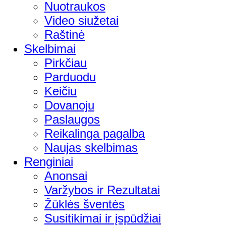
Nuotraukos
Video siužetai
Raštinė
Skelbimai
Pirkčiau
Parduodu
Keičiu
Dovanoju
Paslaugos
Reikalinga pagalba
Naujas skelbimas
Renginiai
Anonsai
Varžybos ir Rezultatai
Žūklės šventės
Susitikimai ir įspūdžiai