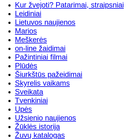
Kur žvejoti? Patarimai, straipsniai
Leidiniai
Lietuvos naujienos
Marios
Meškerės
on-line žaidimai
Pažintiniai filmai
Plūdės
Šiurkštūs pažeidimai
Skyrelis vaikams
Sveikata
Tvenkiniai
Upės
Užsienio naujienos
Žūklės istorija
Žuvų katalogas