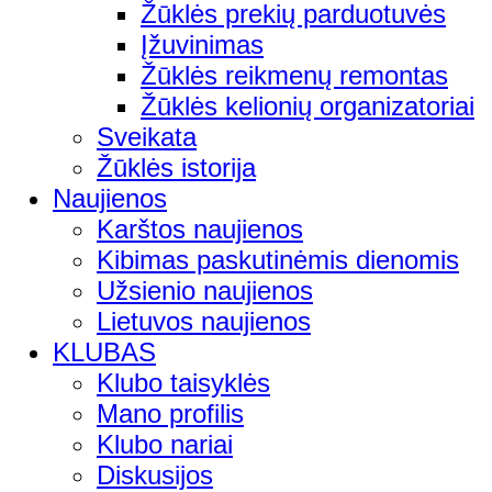
Žūklės prekių parduotuvės
Įžuvinimas
Žūklės reikmenų remontas
Žūklės kelionių organizatoriai
Sveikata
Žūklės istorija
Naujienos
Karštos naujienos
Kibimas paskutinėmis dienomis
Užsienio naujienos
Lietuvos naujienos
KLUBAS
Klubo taisyklės
Mano profilis
Klubo nariai
Diskusijos