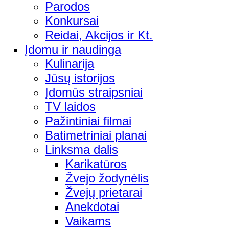
Parodos
Konkursai
Reidai, Akcijos ir Kt.
Įdomu ir naudinga
Kulinarija
Jūsų istorijos
Įdomūs straipsniai
TV laidos
Pažintiniai filmai
Batimetriniai planai
Linksma dalis
Karikatūros
Žvejo žodynėlis
Žvejų prietarai
Anekdotai
Vaikams