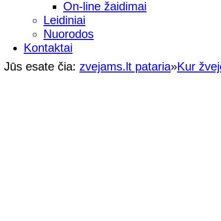
On-line žaidimai
Leidiniai
Nuorodos
Kontaktai
Jūs esate čia:
zvejams.lt pataria
»
Kur žvej