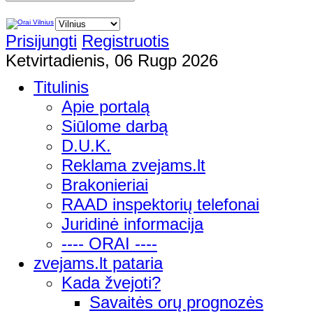
Prisijungti
Registruotis
Ketvirtadienis, 06 Rugp 2026
Titulinis
Apie portalą
Siūlome darbą
D.U.K.
Reklama zvejams.lt
Brakonieriai
RAAD inspektorių telefonai
Juridinė informacija
---- ORAI ----
zvejams.lt pataria
Kada žvejoti?
Savaitės orų prognozės