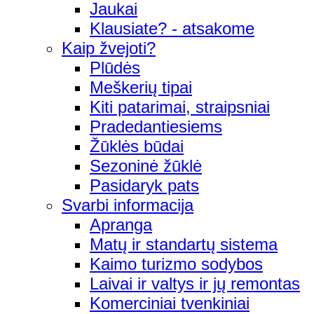
Jaukai
Klausiate? - atsakome
Kaip žvejoti?
Plūdės
Meškerių tipai
Kiti patarimai, straipsniai
Pradedantiesiems
Žūklės būdai
Sezoninė žūklė
Pasidaryk pats
Svarbi informacija
Apranga
Matų ir standartų sistema
Kaimo turizmo sodybos
Laivai ir valtys ir jų remontas
Komerciniai tvenkiniai