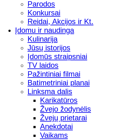
Parodos
Konkursai
Reidai, Akcijos ir Kt.
Įdomu ir naudinga
Kulinarija
Jūsų istorijos
Įdomūs straipsniai
TV laidos
Pažintiniai filmai
Batimetriniai planai
Linksma dalis
Karikatūros
Žvejo žodynėlis
Žvejų prietarai
Anekdotai
Vaikams