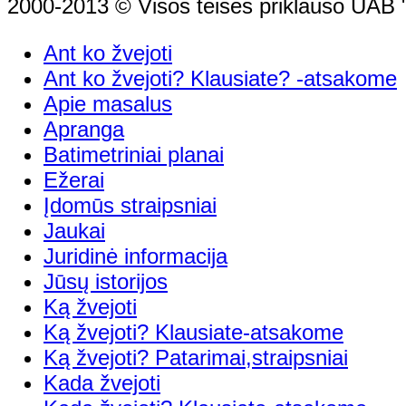
2000-2013 © Visos teisės priklauso UAB "
Ant ko žvejoti
Ant ko žvejoti? Klausiate? -atsakome
Apie masalus
Apranga
Batimetriniai planai
Ežerai
Įdomūs straipsniai
Jaukai
Juridinė informacija
Jūsų istorijos
Ką žvejoti
Ką žvejoti? Klausiate-atsakome
Ką žvejoti? Patarimai,straipsniai
Kada žvejoti