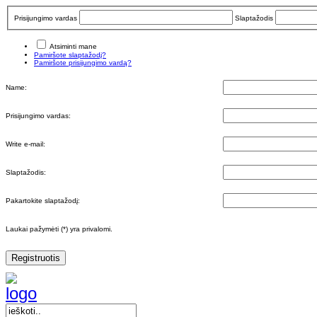
Prisijungimo vardas
Slaptažodis
Atsiminti mane
Pamiršote slaptažodį?
Pamiršote prisijungimo vardą?
Name:
Prisijungimo vardas:
Write e-mail:
Slaptažodis:
Pakartokite slaptažodį:
Laukai pažymėti (*) yra privalomi.
Registruotis