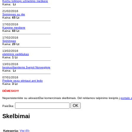
Keičiu tolimojo užmetimo meškere
Kaina:
Lt
21/02/2016
Spiningas su rite
Kaina:
65 Lt
17/02/2016
Karpine meskere
Kaina:
60 Lt
17/02/2016
Spiningas
Kaina:
20 Lt
13/02/2016
elektrinis varikliukas
Kaina:
1 Lt
13/01/2016
besiruošiantiems žvejoti Norvegijoje
Kaina:
Lt
07/01/2016
Preiloje vezu stintaut ant ledo
Kaina:
3 Lt
DĖMESIO!!!
Nepersistenkite su akivaizdžiai komerciniais skelbimais. Dėl reklamos talpinimo kreiptis į
portalo 
OK
Paieška:
Skelbimai
Kategorija:
Visi (0)
-