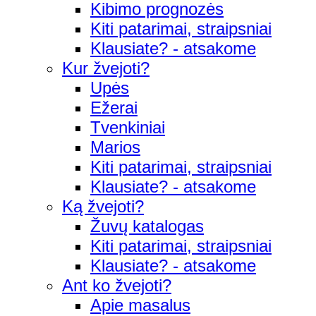
Kibimo prognozės
Kiti patarimai, straipsniai
Klausiate? - atsakome
Kur žvejoti?
Upės
Ežerai
Tvenkiniai
Marios
Kiti patarimai, straipsniai
Klausiate? - atsakome
Ką žvejoti?
Žuvų katalogas
Kiti patarimai, straipsniai
Klausiate? - atsakome
Ant ko žvejoti?
Apie masalus