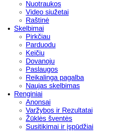
Nuotraukos
Video siužetai
Raštinė
Skelbimai
Pirkčiau
Parduodu
Keičiu
Dovanoju
Paslaugos
Reikalinga pagalba
Naujas skelbimas
Renginiai
Anonsai
Varžybos ir Rezultatai
Žūklės šventės
Susitikimai ir įspūdžiai