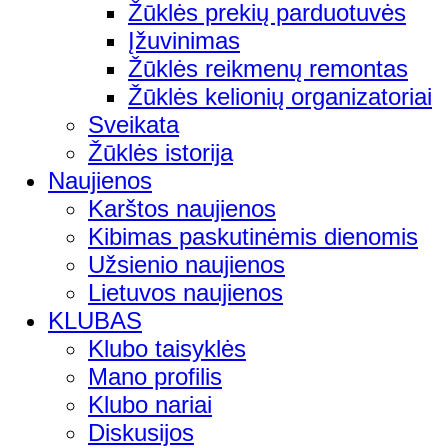
Žūklės prekių parduotuvės
Įžuvinimas
Žūklės reikmenų remontas
Žūklės kelionių organizatoriai
Sveikata
Žūklės istorija
Naujienos
Karštos naujienos
Kibimas paskutinėmis dienomis
Užsienio naujienos
Lietuvos naujienos
KLUBAS
Klubo taisyklės
Mano profilis
Klubo nariai
Diskusijos