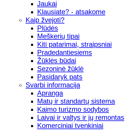
Jaukai
Klausiate? - atsakome
Kaip žvejoti?
Plūdės
Meškerių tipai
Kiti patarimai, straipsniai
Pradedantiesiems
Žūklės būdai
Sezoninė žūklė
Pasidaryk pats
Svarbi informacija
Apranga
Matų ir standartų sistema
Kaimo turizmo sodybos
Laivai ir valtys ir jų remontas
Komerciniai tvenkiniai