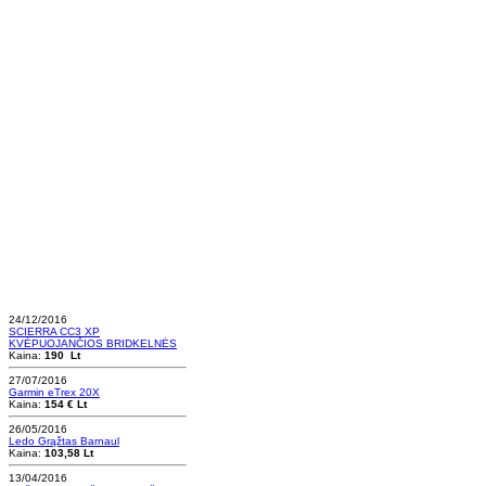
24/12/2016
SCIERRA CC3 XP
KVĖPUOJANČIOS BRIDKELNĖS
Kaina:
190 Lt
27/07/2016
Garmin eTrex 20X
Kaina:
154 € Lt
26/05/2016
Ledo Grąžtas Barnaul
Kaina:
103,58 Lt
13/04/2016