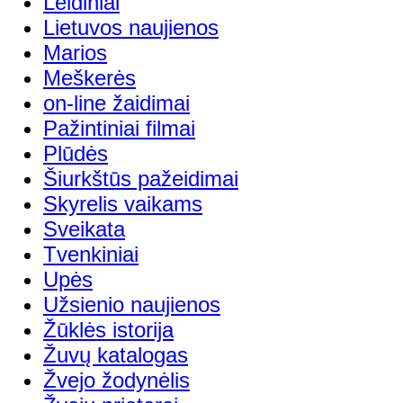
Leidiniai
Lietuvos naujienos
Marios
Meškerės
on-line žaidimai
Pažintiniai filmai
Plūdės
Šiurkštūs pažeidimai
Skyrelis vaikams
Sveikata
Tvenkiniai
Upės
Užsienio naujienos
Žūklės istorija
Žuvų katalogas
Žvejo žodynėlis