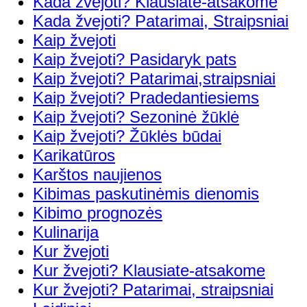
Kada žvejoti? Klausiate-atsakome
Kada žvejoti? Patarimai, Straipsniai
Kaip žvejoti
Kaip žvejoti? Pasidaryk pats
Kaip žvejoti? Patarimai,straipsniai
Kaip žvejoti? Pradedantiesiems
Kaip žvejoti? Sezoninė žūklė
Kaip žvejoti? Žūklės būdai
Karikatūros
Karštos naujienos
Kibimas paskutinėmis dienomis
Kibimo prognozės
Kulinarija
Kur žvejoti
Kur žvejoti? Klausiate-atsakome
Kur žvejoti? Patarimai, straipsniai