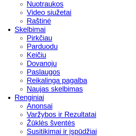
Nuotraukos
Video siužetai
Raštinė
Skelbimai
Pirkčiau
Parduodu
Keičiu
Dovanoju
Paslaugos
Reikalinga pagalba
Naujas skelbimas
Renginiai
Anonsai
Varžybos ir Rezultatai
Žūklės šventės
Susitikimai ir įspūdžiai