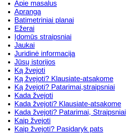
Apie masalus
Apranga
Batimetriniai planai
Ežerai
Įdomūs straipsniai
Jaukai
Juridinė informacija
Jūsų istorijos
Ką žvejoti
Ką žvejoti? Klausiate-atsakome
Ką žvejoti? Patarimai,straipsniai
Kada žvejoti
Kada žvejoti? Klausiate-atsakome
Kada žvejoti? Patarimai, Straipsniai
Kaip žvejoti
Kaip žvejoti? Pasidaryk pats