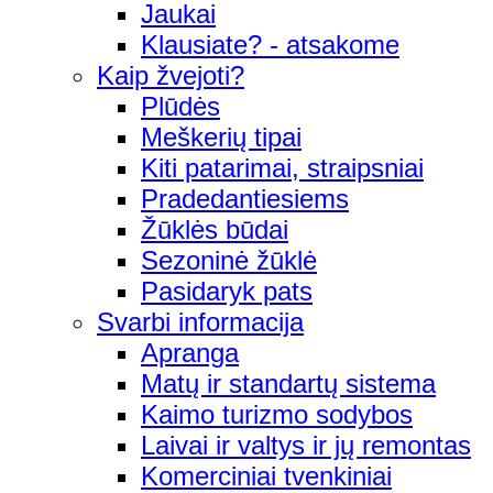
Jaukai
Klausiate? - atsakome
Kaip žvejoti?
Plūdės
Meškerių tipai
Kiti patarimai, straipsniai
Pradedantiesiems
Žūklės būdai
Sezoninė žūklė
Pasidaryk pats
Svarbi informacija
Apranga
Matų ir standartų sistema
Kaimo turizmo sodybos
Laivai ir valtys ir jų remontas
Komerciniai tvenkiniai