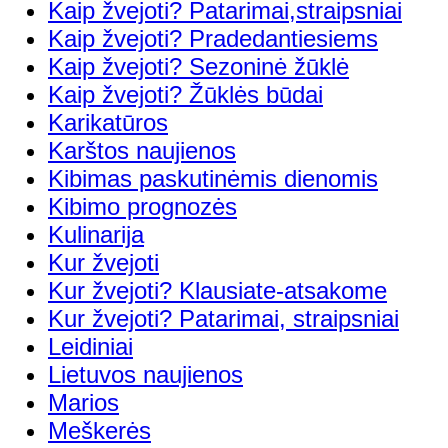
Kaip žvejoti? Patarimai,straipsniai
Kaip žvejoti? Pradedantiesiems
Kaip žvejoti? Sezoninė žūklė
Kaip žvejoti? Žūklės būdai
Karikatūros
Karštos naujienos
Kibimas paskutinėmis dienomis
Kibimo prognozės
Kulinarija
Kur žvejoti
Kur žvejoti? Klausiate-atsakome
Kur žvejoti? Patarimai, straipsniai
Leidiniai
Lietuvos naujienos
Marios
Meškerės