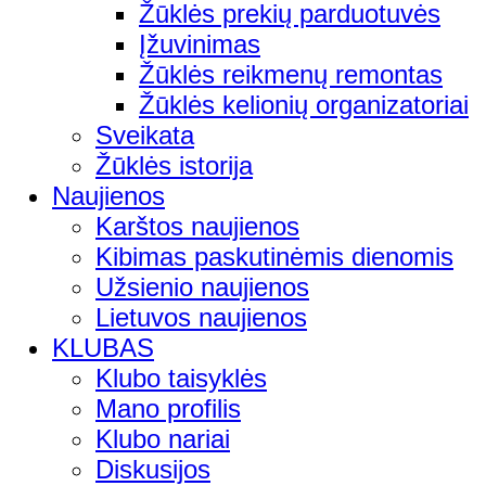
Žūklės prekių parduotuvės
Įžuvinimas
Žūklės reikmenų remontas
Žūklės kelionių organizatoriai
Sveikata
Žūklės istorija
Naujienos
Karštos naujienos
Kibimas paskutinėmis dienomis
Užsienio naujienos
Lietuvos naujienos
KLUBAS
Klubo taisyklės
Mano profilis
Klubo nariai
Diskusijos