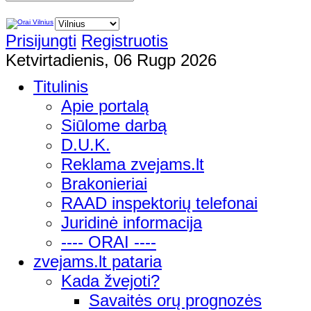
Prisijungti
Registruotis
Ketvirtadienis, 06 Rugp 2026
Titulinis
Apie portalą
Siūlome darbą
D.U.K.
Reklama zvejams.lt
Brakonieriai
RAAD inspektorių telefonai
Juridinė informacija
---- ORAI ----
zvejams.lt pataria
Kada žvejoti?
Savaitės orų prognozės