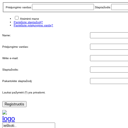
Prisijungimo vardas
Slaptažodis
Atsiminti mane
Pamiršote slaptažodį?
Pamiršote prisijungimo vardą?
Name:
Prisijungimo vardas:
Write e-mail:
Slaptažodis:
Pakartokite slaptažodį:
Laukai pažymėti (*) yra privalomi.
Registruotis