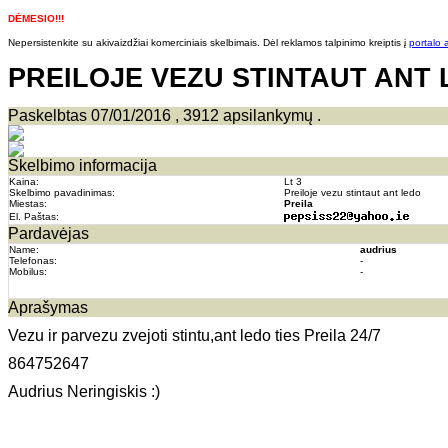
DĖMESIO!!!
Nepersistenkite su akivaizdžiai komerciniais skelbimais. Dėl reklamos talpinimo kreiptis į
portalo 
PREILOJE VEZU STINTAUT ANT
Paskelbtas 07/01/2016 , 3912 apsilankymų .
Skelbimo informacija
Kaina:
Lt 3
Skelbimo pavadinimas:
Preiloje vezu stintaut ant ledo
Miestas:
Preila
El. Paštas:
Pardavėjas
Name:
audrius
Telefonas:
-
Mobilus:
-
Aprašymas
Vezu ir parvezu zvejoti stintu,ant ledo ties Preila 24/7
864752647
Audrius Neringiskis :)