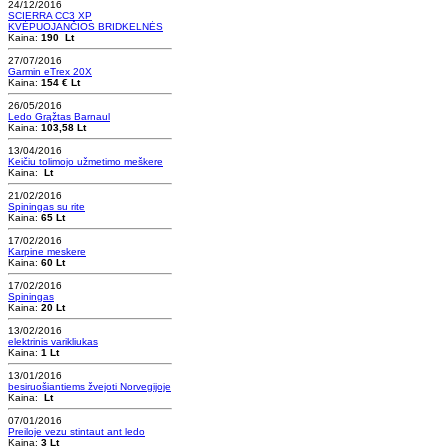
24/12/2016
SCIERRA CC3 XP
KVĖPUOJANČIOS BRIDKELNĖS
Kaina:
190 Lt
27/07/2016
Garmin eTrex 20X
Kaina:
154 € Lt
26/05/2016
Ledo Grąžtas Barnaul
Kaina:
103,58 Lt
13/04/2016
Keičiu tolimojo užmetimo meškere
Kaina:
Lt
21/02/2016
Spiningas su rite
Kaina:
65 Lt
17/02/2016
Karpine meskere
Kaina:
60 Lt
17/02/2016
Spiningas
Kaina:
20 Lt
13/02/2016
elektrinis varikliukas
Kaina:
1 Lt
13/01/2016
besiruošiantiems žvejoti Norvegijoje
Kaina:
Lt
07/01/2016
Preiloje vezu stintaut ant ledo
Kaina:
3 Lt