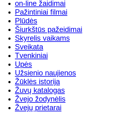
on-line žaidimai
Pažintiniai filmai
Plūdės
Šiurkštūs pažeidimai
Skyrelis vaikams
Sveikata
Tvenkiniai
Upės
Užsienio naujienos
Žūklės istorija
Žuvų katalogas
Žvejo žodynėlis
Žvejų prietarai