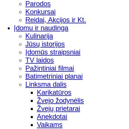
Parodos
Konkursai
Reidai, Akcijos ir Kt.
Įdomu ir naudinga
Kulinarija
Jūsų istorijos
Įdomūs straipsniai
TV laidos
Pažintiniai filmai
Batimetriniai planai
Linksma dalis
Karikatūros
Žvejo žodynėlis
Žvejų prietarai
Anekdotai
Vaikams