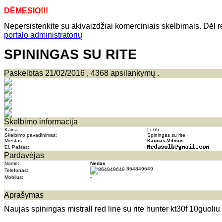
DĖMESIO!!!
Nepersistenkite su akivaizdžiai komerciniais skelbimais. Dėl re
portalo administratorių
SPININGAS SU RITE
Paskelbtas 21/02/2016 , 4368 apsilankymų .
Skelbimo informacija
Kaina:
Lt 65
Skelbimo pavadinimas:
Spiningas su rite
Miestas:
Kaunas-Vilnius
El. Paštas:
Pardavėjas
Name:
Nedas
864849649
Telefonas:
Mobilus:
-
Aprašymas
Naujas spiningas mistrall red line su rite hunter kt30f 10guoliu