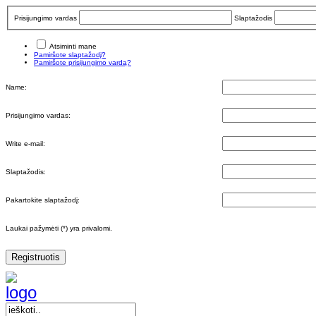
Prisijungimo vardas
Slaptažodis
Atsiminti mane
Pamiršote slaptažodį?
Pamiršote prisijungimo vardą?
Name:
Prisijungimo vardas:
Write e-mail:
Slaptažodis:
Pakartokite slaptažodį:
Laukai pažymėti (*) yra privalomi.
Registruotis