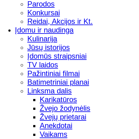
Parodos
Konkursai
Reidai, Akcijos ir Kt.
Įdomu ir naudinga
Kulinarija
Jūsų istorijos
Įdomūs straipsniai
TV laidos
Pažintiniai filmai
Batimetriniai planai
Linksma dalis
Karikatūros
Žvejo žodynėlis
Žvejų prietarai
Anekdotai
Vaikams