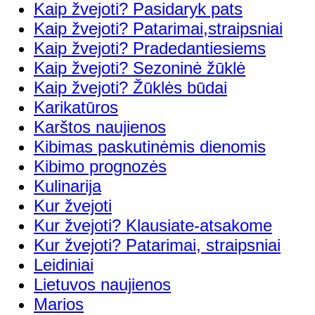
Kaip žvejoti? Pasidaryk pats
Kaip žvejoti? Patarimai,straipsniai
Kaip žvejoti? Pradedantiesiems
Kaip žvejoti? Sezoninė žūklė
Kaip žvejoti? Žūklės būdai
Karikatūros
Karštos naujienos
Kibimas paskutinėmis dienomis
Kibimo prognozės
Kulinarija
Kur žvejoti
Kur žvejoti? Klausiate-atsakome
Kur žvejoti? Patarimai, straipsniai
Leidiniai
Lietuvos naujienos
Marios