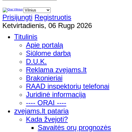
Prisijungti
Registruotis
Ketvirtadienis, 06 Rugp 2026
Titulinis
Apie portalą
Siūlome darbą
D.U.K.
Reklama zvejams.lt
Brakonieriai
RAAD inspektorių telefonai
Juridinė informacija
---- ORAI ----
zvejams.lt pataria
Kada žvejoti?
Savaitės orų prognozės