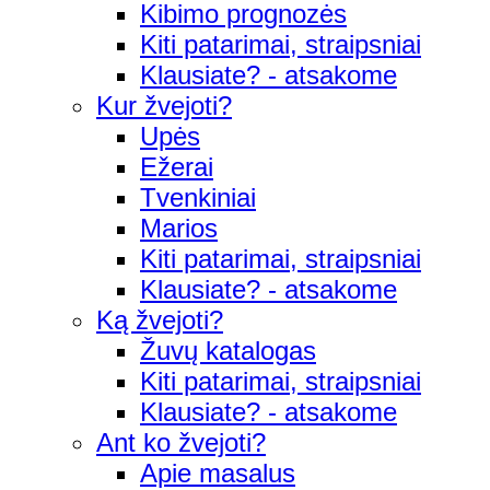
Kibimo prognozės
Kiti patarimai, straipsniai
Klausiate? - atsakome
Kur žvejoti?
Upės
Ežerai
Tvenkiniai
Marios
Kiti patarimai, straipsniai
Klausiate? - atsakome
Ką žvejoti?
Žuvų katalogas
Kiti patarimai, straipsniai
Klausiate? - atsakome
Ant ko žvejoti?
Apie masalus