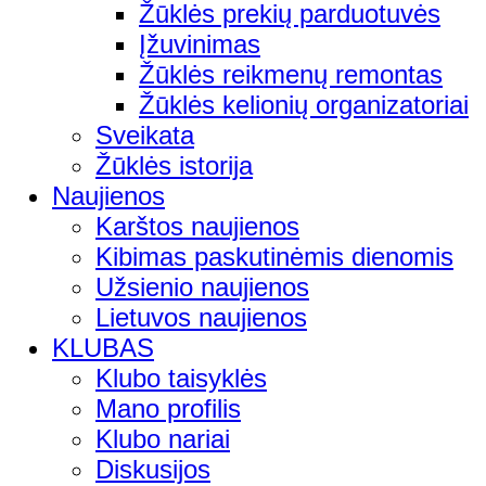
Žūklės prekių parduotuvės
Įžuvinimas
Žūklės reikmenų remontas
Žūklės kelionių organizatoriai
Sveikata
Žūklės istorija
Naujienos
Karštos naujienos
Kibimas paskutinėmis dienomis
Užsienio naujienos
Lietuvos naujienos
KLUBAS
Klubo taisyklės
Mano profilis
Klubo nariai
Diskusijos