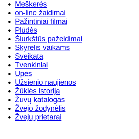
Meškerės
on-line žaidimai
Pažintiniai filmai
Plūdės
Šiurkštūs pažeidimai
Skyrelis vaikams
Sveikata
Tvenkiniai
Upės
Užsienio naujienos
Žūklės istorija
Žuvų katalogas
Žvejo žodynėlis
Žvejų prietarai