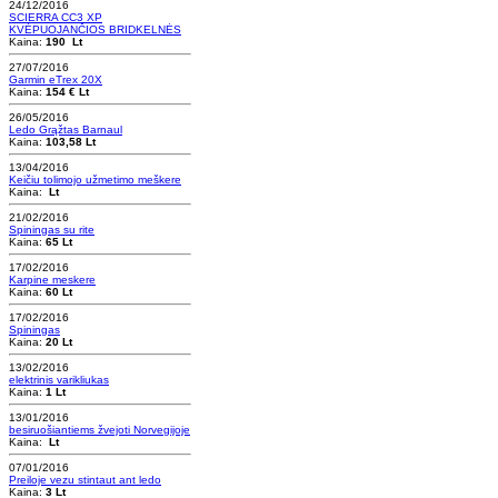
24/12/2016
SCIERRA CC3 XP
KVĖPUOJANČIOS BRIDKELNĖS
Kaina:
190 Lt
27/07/2016
Garmin eTrex 20X
Kaina:
154 € Lt
26/05/2016
Ledo Grąžtas Barnaul
Kaina:
103,58 Lt
13/04/2016
Keičiu tolimojo užmetimo meškere
Kaina:
Lt
21/02/2016
Spiningas su rite
Kaina:
65 Lt
17/02/2016
Karpine meskere
Kaina:
60 Lt
17/02/2016
Spiningas
Kaina:
20 Lt
13/02/2016
elektrinis varikliukas
Kaina:
1 Lt
13/01/2016
besiruošiantiems žvejoti Norvegijoje
Kaina:
Lt
07/01/2016
Preiloje vezu stintaut ant ledo
Kaina:
3 Lt