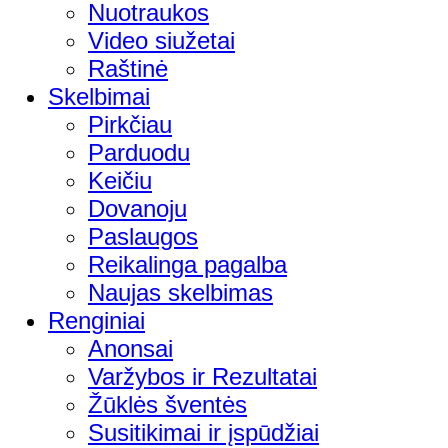
Nuotraukos
Video siužetai
Raštinė
Skelbimai
Pirkčiau
Parduodu
Keičiu
Dovanoju
Paslaugos
Reikalinga pagalba
Naujas skelbimas
Renginiai
Anonsai
Varžybos ir Rezultatai
Žūklės šventės
Susitikimai ir įspūdžiai