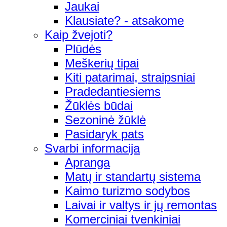
Jaukai
Klausiate? - atsakome
Kaip žvejoti?
Plūdės
Meškerių tipai
Kiti patarimai, straipsniai
Pradedantiesiems
Žūklės būdai
Sezoninė žūklė
Pasidaryk pats
Svarbi informacija
Apranga
Matų ir standartų sistema
Kaimo turizmo sodybos
Laivai ir valtys ir jų remontas
Komerciniai tvenkiniai