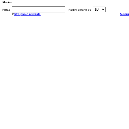
Marios
Filtras
Rodyti ekrane po
#
Straipsnio antraštė
Autori