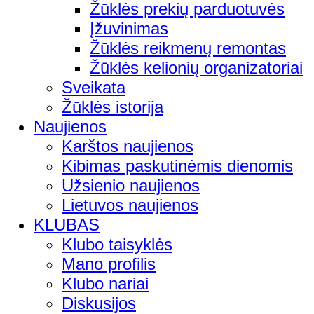
Žūklės prekių parduotuvės
Įžuvinimas
Žūklės reikmenų remontas
Žūklės kelionių organizatoriai
Sveikata
Žūklės istorija
Naujienos
Karštos naujienos
Kibimas paskutinėmis dienomis
Užsienio naujienos
Lietuvos naujienos
KLUBAS
Klubo taisyklės
Mano profilis
Klubo nariai
Diskusijos