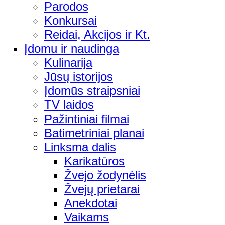
Parodos
Konkursai
Reidai, Akcijos ir Kt.
Įdomu ir naudinga
Kulinarija
Jūsų istorijos
Įdomūs straipsniai
TV laidos
Pažintiniai filmai
Batimetriniai planai
Linksma dalis
Karikatūros
Žvejo žodynėlis
Žvejų prietarai
Anekdotai
Vaikams