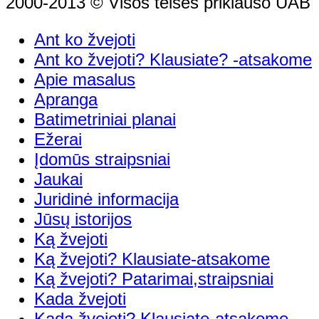
2000-2013 © Visos teisės priklauso UAB "
Ant ko žvejoti
Ant ko žvejoti? Klausiate? -atsakome
Apie masalus
Apranga
Batimetriniai planai
Ežerai
Įdomūs straipsniai
Jaukai
Juridinė informacija
Jūsų istorijos
Ką žvejoti
Ką žvejoti? Klausiate-atsakome
Ką žvejoti? Patarimai,straipsniai
Kada žvejoti
Kada žvejoti? Klausiate-atsakome