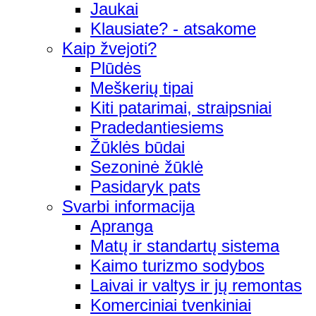
Jaukai
Klausiate? - atsakome
Kaip žvejoti?
Plūdės
Meškerių tipai
Kiti patarimai, straipsniai
Pradedantiesiems
Žūklės būdai
Sezoninė žūklė
Pasidaryk pats
Svarbi informacija
Apranga
Matų ir standartų sistema
Kaimo turizmo sodybos
Laivai ir valtys ir jų remontas
Komerciniai tvenkiniai