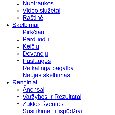
Nuotraukos
Video siužetai
Raštinė
Skelbimai
Pirkčiau
Parduodu
Keičiu
Dovanoju
Paslaugos
Reikalinga pagalba
Naujas skelbimas
Renginiai
Anonsai
Varžybos ir Rezultatai
Žūklės šventės
Susitikimai ir įspūdžiai