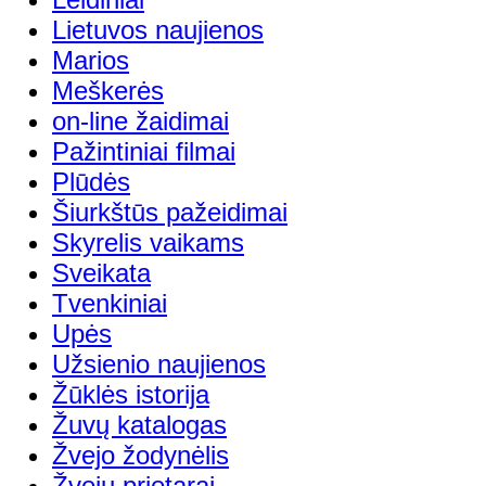
Lietuvos naujienos
Marios
Meškerės
on-line žaidimai
Pažintiniai filmai
Plūdės
Šiurkštūs pažeidimai
Skyrelis vaikams
Sveikata
Tvenkiniai
Upės
Užsienio naujienos
Žūklės istorija
Žuvų katalogas
Žvejo žodynėlis
Žvejų prietarai