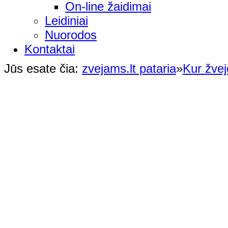
On-line žaidimai
Leidiniai
Nuorodos
Kontaktai
Jūs esate čia:
zvejams.lt pataria
»
Kur žvej