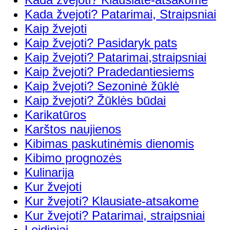
Kada žvejoti? Patarimai, Straipsniai
Kaip žvejoti
Kaip žvejoti? Pasidaryk pats
Kaip žvejoti? Patarimai,straipsniai
Kaip žvejoti? Pradedantiesiems
Kaip žvejoti? Sezoninė žūklė
Kaip žvejoti? Žūklės būdai
Karikatūros
Karštos naujienos
Kibimas paskutinėmis dienomis
Kibimo prognozės
Kulinarija
Kur žvejoti
Kur žvejoti? Klausiate-atsakome
Kur žvejoti? Patarimai, straipsniai
Leidiniai