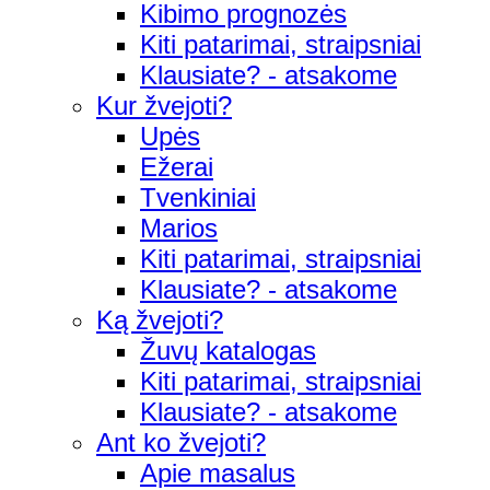
Kibimo prognozės
Kiti patarimai, straipsniai
Klausiate? - atsakome
Kur žvejoti?
Upės
Ežerai
Tvenkiniai
Marios
Kiti patarimai, straipsniai
Klausiate? - atsakome
Ką žvejoti?
Žuvų katalogas
Kiti patarimai, straipsniai
Klausiate? - atsakome
Ant ko žvejoti?
Apie masalus