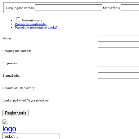
Prisijungimo vardas
Slaptažodis
Atsiminti mane
Pamiršote slaptažodį?
Pamiršote prisijungimo vardą?
Name:
Prisijungimo vardas:
El. paštas:
Slaptažodis:
Pakartokite slaptažodį:
Laukai pažymėti (*) yra privalomi.
Registruotis