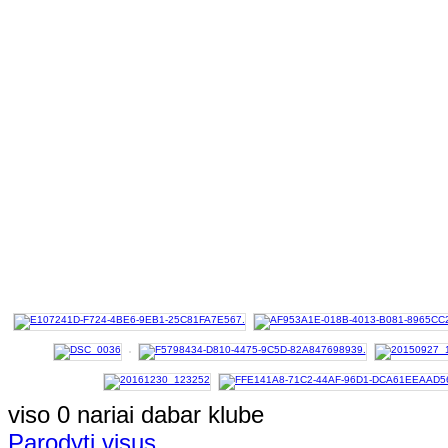
viso 0 nariai dabar klube
Parodyti visus