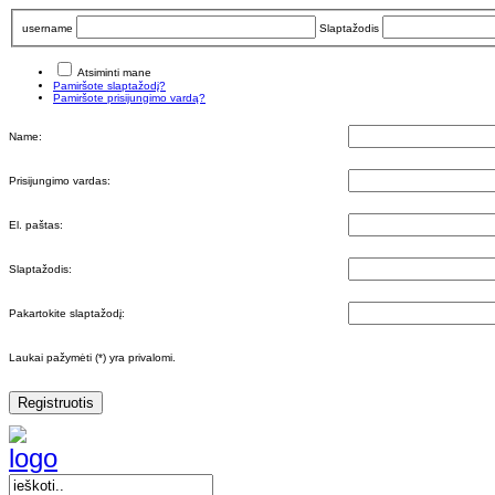
username
Slaptažodis
Atsiminti mane
Pamiršote slaptažodį?
Pamiršote prisijungimo vardą?
Name:
Prisijungimo vardas:
El. paštas:
Slaptažodis:
Pakartokite slaptažodį:
Laukai pažymėti (*) yra privalomi.
Registruotis