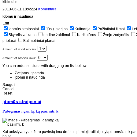
kibimui n
2013-06-11 18:45:24
Komentarai
Įdomu ir naudinga
Edit
Įdomūs straipsniai
Jūsų istorijos
Kulinarija
Pažintiniai filmai
Lei
Skyrelis vaikams
on-line žaidimai
Karikatūros
Žvejo žodynėlis
prietarai
Batimetriniai planai
Amount of short articles:
Amount of articles links:
You can order sections with dragging on list bellow:
Žvejams.lt pataria
Įdomu ir naudinga
Saugoti
Cancel
Reset
Įdomūs straipsniai
Pabėgimas į gamtą: ką pasiimti, k
Kai ankstyvą rytą ežero paviršių ima drebinti pirmieji ratilai, o tylą drumsčia tik pa
balsai,