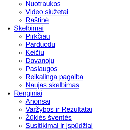
Nuotraukos
Video siužetai
Raštinė
Skelbimai
Pirkčiau
Parduodu
Keičiu
Dovanoju
Paslaugos
Reikalinga pagalba
Naujas skelbimas
Renginiai
Anonsai
Varžybos ir Rezultatai
Žūklės šventės
Susitikimai ir įspūdžiai