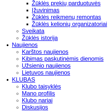
Žūklės prekių parduotuvės
Įžuvinimas
Žūklės reikmenų remontas
Žūklės kelionių organizatoriai
Sveikata
Žūklės istorija
Naujienos
Karštos naujienos
Kibimas paskutinėmis dienomis
Užsienio naujienos
Lietuvos naujienos
KLUBAS
Klubo taisyklės
Mano profilis
Klubo nariai
Diskusijos