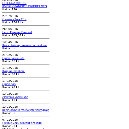
SCIERRA CC3 XP
KVĖPUOJANČIOS BRIDKELNĖS
Kaina:
190 Lt
27/07/2016
Garmin eTrex 20X
Kaina:
154 € Lt
26/05/2016
Ledo Grąžtas Barnaul
Kaina:
103,58 Lt
13/04/2016
Keičiu tolimojo užmetimo meškere
Kaina:
Lt
21/02/2016
Spiningas su rite
Kaina:
65 Lt
17/02/2016
Karpine meskere
Kaina:
60 Lt
17/02/2016
Spiningas
Kaina:
20 Lt
13/02/2016
elektrinis varikliukas
Kaina:
1 Lt
13/01/2016
besiruošiantiems žvejoti Norvegijoje
Kaina:
Lt
07/01/2016
Preiloje vezu stintaut ant ledo
Kaina:
3 Lt