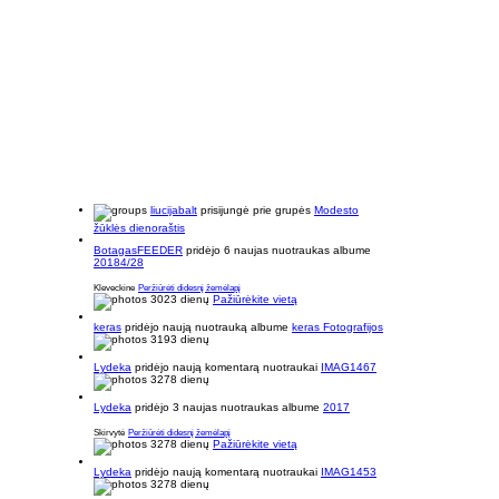
liucijabalt
prisijungė prie grupės
Modesto
žūklės dienoraštis
BotagasFEEDER
pridėjo 6 naujas nuotraukas albume
20184/28
Kleveckine
Peržiūrėti didesnį žemėlapį
3023 dienų
Pažiūrėkite vietą
keras
pridėjo naują nuotrauką albume
keras Fotografijos
3193 dienų
Lydeka
pridėjo naują komentarą nuotraukai
IMAG1467
3278 dienų
Lydeka
pridėjo 3 naujas nuotraukas albume
2017
Skirvytė
Peržiūrėti didesnį žemėlapį
3278 dienų
Pažiūrėkite vietą
Lydeka
pridėjo naują komentarą nuotraukai
IMAG1453
3278 dienų