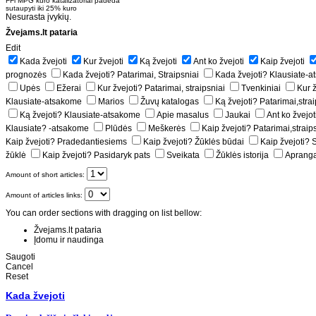
FFi MPG kuro katalizatoriai padeda
sutaupyti iki 25% kuro
Nesurasta įvykių.
Žvejams.lt pataria
Edit
Kada žvejoti
Kur žvejoti
Ką žvejoti
Ant ko žvejoti
Kaip žvejoti
prognozės
Kada žvejoti? Patarimai, Straipsniai
Kada žvejoti? Klausiate-
Upės
Ežerai
Kur žvejoti? Patarimai, straipsniai
Tvenkiniai
Kur ž
Klausiate-atsakome
Marios
Žuvų katalogas
Ką žvejoti? Patarimai,strai
Ką žvejoti? Klausiate-atsakome
Apie masalus
Jaukai
Ant ko žvejot
Klausiate? -atsakome
Plūdės
Meškerės
Kaip žvejoti? Patarimai,straip
Kaip žvejoti? Pradedantiesiems
Kaip žvejoti? Žūklės būdai
Kaip žvejoti?
žūklė
Kaip žvejoti? Pasidaryk pats
Sveikata
Žūklės istorija
Aprang
Amount of short articles:
Amount of articles links:
You can order sections with dragging on list bellow:
Žvejams.lt pataria
Įdomu ir naudinga
Saugoti
Cancel
Reset
Kada žvejoti