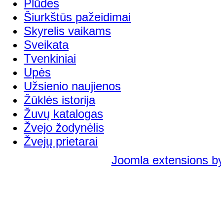
Plūdės
Šiurkštūs pažeidimai
Skyrelis vaikams
Sveikata
Tvenkiniai
Upės
Užsienio naujienos
Žūklės istorija
Žuvų katalogas
Žvejo žodynėlis
Žvejų prietarai
Joomla extensions b