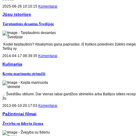
2025-06-26 10:10:15
Komentarai
Jūsų istorijos
Tarptautinis desantas Švedijoje
Kodėl tarptautinis? Atsakymas gana paprastas: iš trylikos poledinės žūklės mėgėj
Telšių vy
2014-04-17 08:39:35
Komentarai
Kulinarija
Kepta marinuota strimėlė
... Švedišku stiliumi. Dar vienas labai gardžios strimelės arba Baltijos silkės recep
žu
2013-06-10 20:17:03
Komentarai
Pažintiniai filmai
Žvejyba su fideriu žiemą