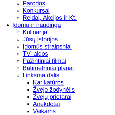
Parodos
Konkursai
Reidai, Akcijos ir Kt.
Įdomu ir naudinga
Kulinarija
Jūsų istorijos
Įdomūs straipsniai
TV laidos
Pažintiniai filmai
Batimetriniai planai
Linksma dalis
Karikatūros
Žvejo žodynėlis
Žvejų prietarai
Anekdotai
Vaikams