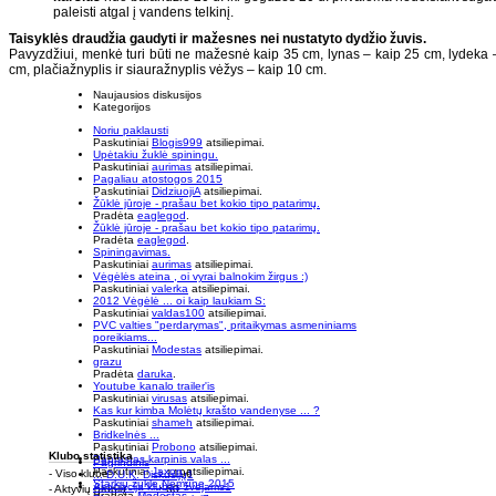
paleisti atgal į vandens telkinį.
Taisyklės draudžia gaudyti ir mažesnes nei nustatyto dydžio žuvis.
Pavyzdžiui, menkė turi būti ne mažesnė kaip 35 cm, lynas – kaip 25 cm, lydeka 
cm, plačiažnyplis ir siauražnyplis vėžys – kaip 10 cm.
Naujausios diskusijos
Kategorijos
Noriu paklausti
Paskutiniai
Blogis999
atsiliepimai.
Upėtakiu žuklė spiningu.
Paskutiniai
aurimas
atsiliepimai.
Pagaliau atostogos 2015
Paskutiniai
DidziuojiA
atsiliepimai.
Žūklė jūroje - prašau bet kokio tipo patarimų.
Pradėta
eaglegod
.
Žūklė jūroje - prašau bet kokio tipo patarimų.
Pradėta
eaglegod
.
Spiningavimas.
Paskutiniai
aurimas
atsiliepimai.
Vėgėlės ateina , oi vyrai balnokim žirgus :)
Paskutiniai
valerka
atsiliepimai.
2012 Vėgėlė ... oi kaip laukiam S:
Paskutiniai
valdas100
atsiliepimai.
PVC valties "perdarymas", pritaikymas asmeniniams
poreikiams...
Paskutiniai
Modestas
atsiliepimai.
grazu
Pradėta
daruka
.
Youtube kanalo trailer'is
Paskutiniai
virusas
atsiliepimai.
Kas kur kimba Molėtų krašto vandenyse ... ?
Paskutiniai
shameh
atsiliepimai.
Bridkelnės ...
Paskutiniai
Probono
atsiliepimai.
Klubo statistika
Paprastas karpinis valas ...
Pagrindinis
Paskutiniai
Jaxon
atsiliepimai.
- Viso klube
: 1196
... D.U.K. Diskusijų
1
Starkių žūklė Nemune 2015
Asociacija klubas žvejams
1
- Aktyvių grupių
: 60
Pradėta
Modestas
.