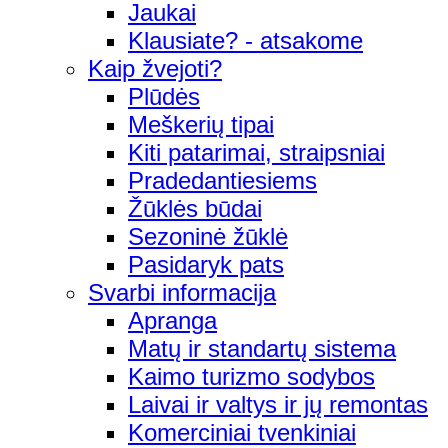
Jaukai
Klausiate? - atsakome
Kaip žvejoti?
Plūdės
Meškerių tipai
Kiti patarimai, straipsniai
Pradedantiesiems
Žūklės būdai
Sezoninė žūklė
Pasidaryk pats
Svarbi informacija
Apranga
Matų ir standartų sistema
Kaimo turizmo sodybos
Laivai ir valtys ir jų remontas
Komerciniai tvenkiniai