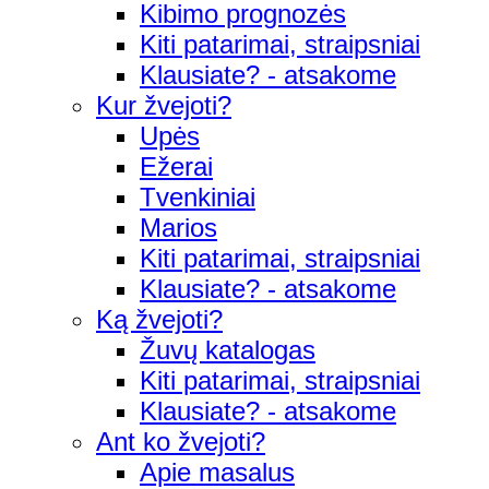
Kibimo prognozės
Kiti patarimai, straipsniai
Klausiate? - atsakome
Kur žvejoti?
Upės
Ežerai
Tvenkiniai
Marios
Kiti patarimai, straipsniai
Klausiate? - atsakome
Ką žvejoti?
Žuvų katalogas
Kiti patarimai, straipsniai
Klausiate? - atsakome
Ant ko žvejoti?
Apie masalus