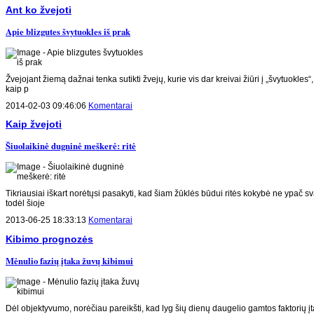
Ant ko žvejoti
Apie blizgutes švytuokles iš prak
Žvejojant žiemą dažnai tenka sutikti žvejų, kurie vis dar kreivai žiūri į „švytuokles“,
kaip p
2014-02-03 09:46:06
Komentarai
Kaip žvejoti
Šiuolaikinė dugninė meškerė: ritė
Tikriausiai iškart norėtųsi pasakyti, kad šiam žūklės būdui ritės kokybė ne ypač sv
todėl šioje
2013-06-25 18:33:13
Komentarai
Kibimo prognozės
Mėnulio fazių įtaka žuvų kibimui
Dėl objektyvumo, norėčiau pareikšti, kad lyg šių dienų daugelio gamtos faktorių į