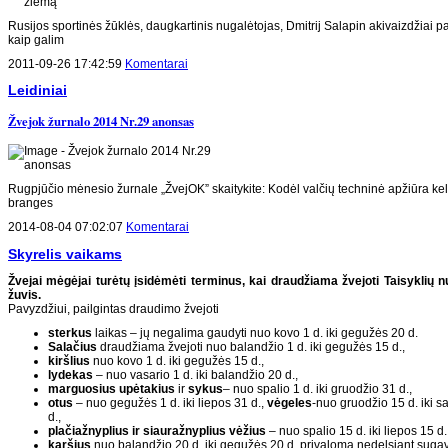
Rusijos sportinės žūklės, daugkartinis nugalėtojas, Dmitrij Salapin akivaizdžiai p
kaip galim
2011-09-26 17:42:59
Komentarai
Leidiniai
Žvejok žurnalo 2014 Nr.29 anonsas
Rugpjūčio mėnesio žurnale „ŽvejOK” skaitykite: Kodėl valčių techninė apžiūra kel
branges
2014-08-04 07:02:07
Komentarai
Skyrelis vaikams
Žvejai mėgėjai turėtų įsidėmėti terminus, kai draudžiama žvejoti Taisyklių 
žuvis.
Pavyzdžiui, pailgintas draudimo žvejoti
sterkus
laikas – jų negalima gaudyti nuo kovo 1 d. iki gegužės 20 d.
Salačius
draudžiama žvejoti nuo balandžio 1 d. iki gegužės 15 d.,
kiršlius
nuo kovo 1 d. iki gegužės 15 d.,
lydekas
– nuo vasario 1 d. iki balandžio 20 d.,
marguosius upėtakius
ir
sykus
– nuo spalio 1 d. iki gruodžio 31 d.,
otus
– nuo gegužės 1 d. iki liepos 31 d.,
vėgeles
-nuo gruodžio 15 d. iki s
d.,
plačiažnyplius ir siauražnyplius vėžius
– nuo spalio 15 d. iki liepos 15 d.
karšius
nuo balandžio 20 d. iki gegužės 20 d. privaloma nedelsiant suga