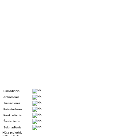
Pirmadienis
Antradienis
Trečiadienis
Ketvirtadienis
Penktadienis
Šeštadienis
Sekmadienis
Nėra prekeivių
24/12/2016