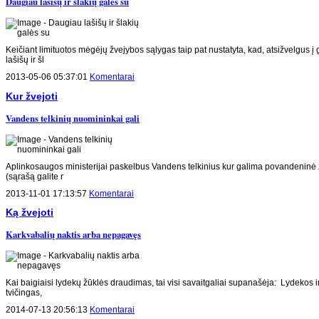
Daugiau lašišų ir šlakių galės su
Keičiant limituotos mėgėjų žvejybos sąlygas taip pat nustatyta, kad, atsižvelgus į 
lašišų ir šl
2013-05-06 05:37:01
Komentarai
Kur žvejoti
Vandens telkinių nuomininkai gali
Aplinkosaugos ministerijai paskelbus Vandens telkinius kur galima povandeninė 
(sąrašą galite r
2013-11-01 17:13:57
Komentarai
Ką žvejoti
Karkvabalių naktis arba nepagavęs
Kai baigiaisi lydekų žūklės draudimas, tai visi savaitgaliai supanašėja: Lydekos i
tvičingas,
2014-07-13 20:56:13
Komentarai