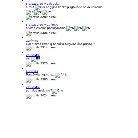
siaipzvejys
»
valdoska
turbūt
ir negrįžta kažkaip ilgai iš to savo ussienin
3289 dienų
siaipzvejys
»
aurimas
atviras visiems pasiūlymams
3304 dienų
aurimas
Gal atsiras žmonių norinčiu aktyvinti šitą puslapį?
3314 dienų
valdoska
visi
3320 dienų
aurimas
Parašykite ką nors...
3385 dienų
valdoska
portalas ussidare?
3424 dienų