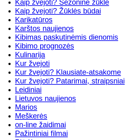
Kaip žvejoti? Sezoninė žūklė
Kaip žvejoti? Žūklės būdai
Karikatūros
Karštos naujienos
Kibimas paskutinėmis dienomis
Kibimo prognozės
Kulinarija
Kur žvejoti
Kur žvejoti? Klausiate-atsakome
Kur žvejoti? Patarimai, straipsniai
Leidiniai
Lietuvos naujienos
Marios
Meškerės
on-line žaidimai
Pažintiniai filmai