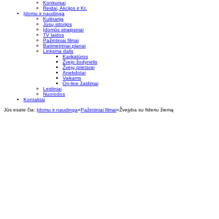
Konkursai
Reidai, Akcijos ir Kt.
Įdomu ir naudinga
Kulinarija
Jūsų istorijos
Įdomūs straipsniai
TV laidos
Pažintiniai filmai
Batimetriniai planai
Linksma dalis
Karikatūros
Žvejo žodynėlis
Žvejų prietarai
Anekdotai
Vaikams
On-line žaidimai
Leidiniai
Nuorodos
Kontaktai
Jūs esate čia:
Įdomu ir naudinga
»
Pažintiniai filmai
»
Žvejyba su fideriu žiemą