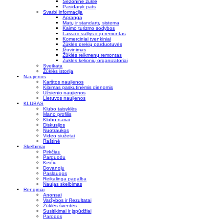
Sezoninė žūklė
Pasidaryk pats
Svarbi informacija
Apranga
Matų ir standartų sistema
Kaimo turizmo sodybos
Laivai ir valtys ir jų remontas
Komerciniai tvenkiniai
Žūklės prekių parduotuvės
Įžuvinimas
Žūklės reikmenų remontas
Žūklės kelionių organizatoriai
Sveikata
Žūklės istorija
Naujienos
Karštos naujienos
Kibimas paskutinėmis dienomis
Užsienio naujienos
Lietuvos naujienos
KLUBAS
Klubo taisyklės
Mano profilis
Klubo nariai
Diskusijos
Nuotraukos
Video siužetai
Raštinė
Skelbimai
Pirkčiau
Parduodu
Keičiu
Dovanoju
Paslaugos
Reikalinga pagalba
Naujas skelbimas
Renginiai
Anonsai
Varžybos ir Rezultatai
Žūklės šventės
Susitikimai ir įspūdžiai
Parodos