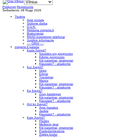
Prisijungti
Registruotis
Šeštadienis, 08 Rugp 2026
Titulinis
Apie portalą
Siūlome darbą
D.U.K.
Reklama zvejams.lt
Brakonieriai
RAAD inspektorių telefonai
Juridinė informacija
---- ORAI ----
zvejams.lt pataria
Kada žvejoti?
Savaitės orų prognozės
Kibimo prognozės
Kiti patarimai, straipsniai
Klausiate? - atsakome
Kur žvejoti?
Upės
Ežerai
Tvenkiniai
Marios
Kiti patarimai, straipsniai
Klausiate? - atsakome
Ką žvejoti?
Žuvų katalogas
Kiti patarimai, straipsniai
Klausiate? - atsakome
Ant ko žvejoti?
Apie masalus
Jaukai
Klausiate? - atsakome
Kaip žvejoti?
Plūdės
Meškerių tipai
Kiti patarimai, straipsniai
Pradedantiesiems
Žūklės būdai