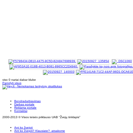
viso 0 nariai dabar klube
Parodyti visus
Bendradarbiavimas
Darbas portale
Reklama portale
Kontaktai
2000-2013 © Visos teisės priklauso UAB "Žvejų tinklapis"
Ant ko žvejoti
Ant ko žvejoti? Klausiate? -atsakome