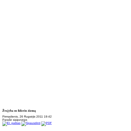
Žvejyba su fideriu žiemą
Pirmadienis, 26 Rugsėjis 2011 19:42
Parašė siaipzvejys