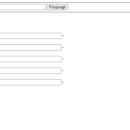
*
*
*
*
*