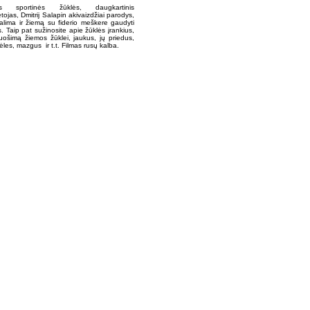
os sportinės žūklės, daugkartinis
tojas, Dmitrij Salapin akivaizdžiai parodys,
alima ir žiemą su fiderio meškere gaudyti
s. Taip pat sužinosite apie žūklės įrankius,
uošimą žiemos žūklei, jaukus, jų priedus,
ėles, mazgus ir t.t. Filmas rusų kalba.