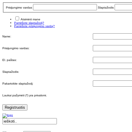
Prisijungimo vardas
Slaptažodis
Atsiminti mane
Pamiršote slaptažodį?
Pamiršote prisijungimo vardą?
Name:
Prisijungimo vardas:
El. paštas:
Slaptažodis:
Pakartokite slaptažodį:
Laukai pažymėti (*) yra privalomi.
Registruotis