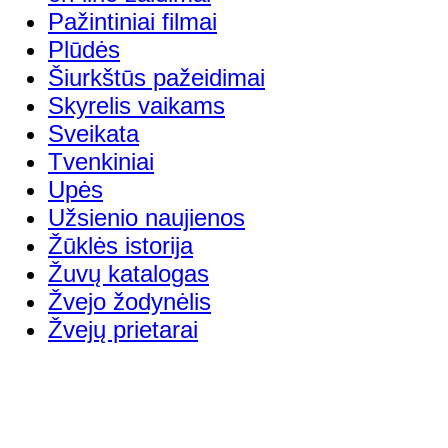
Pažintiniai filmai
Plūdės
Šiurkštūs pažeidimai
Skyrelis vaikams
Sveikata
Tvenkiniai
Upės
Užsienio naujienos
Žūklės istorija
Žuvų katalogas
Žvejo žodynėlis
Žvejų prietarai