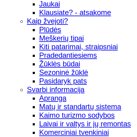
Jaukai
Klausiate? - atsakome
Kaip žvejoti?
Plūdės
Meškerių tipai
Kiti patarimai, straipsniai
Pradedantiesiems
Žūklės būdai
Sezoninė žūklė
Pasidaryk pats
Svarbi informacija
Apranga
Matų ir standartų sistema
Kaimo turizmo sodybos
Laivai ir valtys ir jų remontas
Komerciniai tvenkiniai