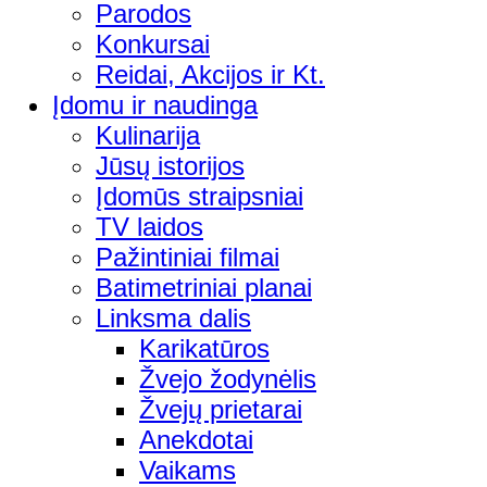
Parodos
Konkursai
Reidai, Akcijos ir Kt.
Įdomu ir naudinga
Kulinarija
Jūsų istorijos
Įdomūs straipsniai
TV laidos
Pažintiniai filmai
Batimetriniai planai
Linksma dalis
Karikatūros
Žvejo žodynėlis
Žvejų prietarai
Anekdotai
Vaikams