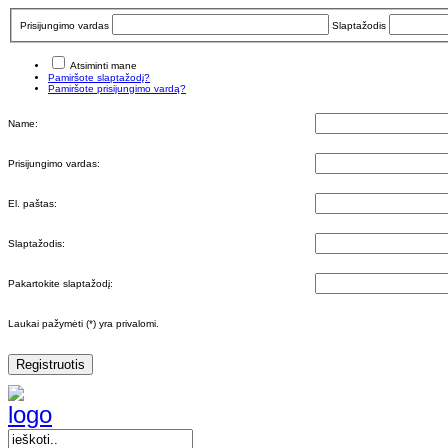
Prisijungimo vardas
Slaptažodis
Atsiminti mane
Pamiršote slaptažodį?
Pamiršote prisijungimo vardą?
Name:
Prisijungimo vardas:
El. paštas:
Slaptažodis:
Pakartokite slaptažodį:
Laukai pažymėti (*) yra privalomi.
Registruotis