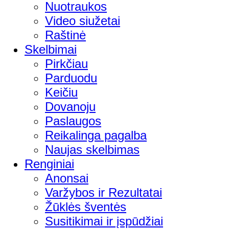
Nuotraukos
Video siužetai
Raštinė
Skelbimai
Pirkčiau
Parduodu
Keičiu
Dovanoju
Paslaugos
Reikalinga pagalba
Naujas skelbimas
Renginiai
Anonsai
Varžybos ir Rezultatai
Žūklės šventės
Susitikimai ir įspūdžiai