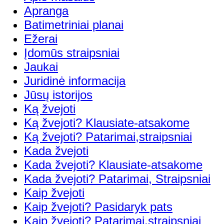
Apranga
Batimetriniai planai
Ežerai
Įdomūs straipsniai
Jaukai
Juridinė informacija
Jūsų istorijos
Ką žvejoti
Ką žvejoti? Klausiate-atsakome
Ką žvejoti? Patarimai,straipsniai
Kada žvejoti
Kada žvejoti? Klausiate-atsakome
Kada žvejoti? Patarimai, Straipsniai
Kaip žvejoti
Kaip žvejoti? Pasidaryk pats
Kaip žvejoti? Patarimai,straipsniai