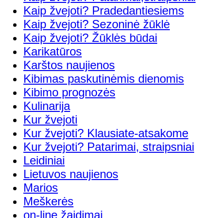
Kaip žvejoti? Pradedantiesiems
Kaip žvejoti? Sezoninė žūklė
Kaip žvejoti? Žūklės būdai
Karikatūros
Karštos naujienos
Kibimas paskutinėmis dienomis
Kibimo prognozės
Kulinarija
Kur žvejoti
Kur žvejoti? Klausiate-atsakome
Kur žvejoti? Patarimai, straipsniai
Leidiniai
Lietuvos naujienos
Marios
Meškerės
on-line žaidimai