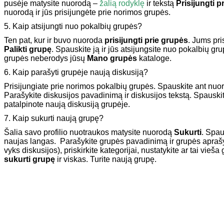
pusėje matysite nuorodą –
žalią rodyklę
ir tekstą
Prisijungti p
nuorodą ir jūs prisijungėte prie norimos grupės.
5. Kaip atsijungti nuo pokalbių grupės?
Ten pat, kur ir buvo nuoroda
prisijungti prie grupės
. Jums pri
Palikti grupę
. Spauskite ją ir jūs atsijungsite nuo pokalbių gru
grupės neberodys jūsų
Mano grupės
kataloge.
6. Kaip parašyti grupėje naują diskusiją?
Prisijungiate prie norimos pokalbių grupės. Spauskite ant nu
Parašykite diskusijos pavadinimą ir diskusijos tekstą. Spauski
patalpinote naują diskusiją grupėje.
7. Kaip sukurti naują grupę?
Šalia savo profilio nuotraukos matysite nuorodą
Sukurti
. Spau
naujas langas. Parašykite grupės pavadinimą ir grupės aprašy
vyks diskusijos), priskirkite kategorijai, nustatykite ar tai vieša
sukurti grupę
ir viskas. Turite naują grupę.