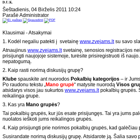
D.U.K.
Šeštadienis, 04 Birželis 2011 10:24
Parašė Administrator
Klausimai - Atsakymai
1. Kodėl negaliu patekti į svetainę
www.zvejams.lt
su savo sla
Atnaujinus
www.zvejams.lt
svetainę, senosios registracijos ne
prisijungti naujojoje sistemoje, turėsite prisiregistruoti iš naujo.
nepatogumą.
2.
Kaip rasti norimą diskusijų grupę?
Klube
spauskite ant nuorodos
Pokalbių kategorijos
– ir Jum
Po raudonu tekstu „
Mano grupė
“ matysite nuorodą
Visos gru
atsidarys visos jau sukurtos
www.zvejams.lt
pokalbių grupės. S
reikalinga grupė.
3. Kas yra
Mano grupės
?
Tai pokalbių grupės, kur jūs esate prisijungęs. Tai yra jums p
nuolatos ieškoti jums reikalingos grupės.
4. Kaip prisijungti prie norimos pokalbių grupės, kad galėčiau 
Susirandate norimą diskusijų grupę. Atsidarote ją. Šalia savo p