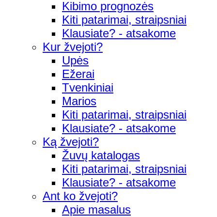
Kibimo prognozės
Kiti patarimai, straipsniai
Klausiate? - atsakome
Kur žvejoti?
Upės
Ežerai
Tvenkiniai
Marios
Kiti patarimai, straipsniai
Klausiate? - atsakome
Ką žvejoti?
Žuvų katalogas
Kiti patarimai, straipsniai
Klausiate? - atsakome
Ant ko žvejoti?
Apie masalus