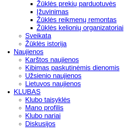
Žūklės prekių parduotuvės
Įžuvinimas
Žūklės reikmenų remontas
Žūklės kelionių organizatoriai
Sveikata
Žūklės istorija
Naujienos
Karštos naujienos
Kibimas paskutinėmis dienomis
Užsienio naujienos
Lietuvos naujienos
KLUBAS
Klubo taisyklės
Mano profilis
Klubo nariai
Diskusijos