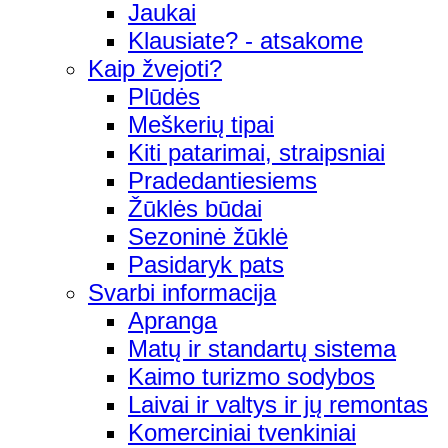
Jaukai
Klausiate? - atsakome
Kaip žvejoti?
Plūdės
Meškerių tipai
Kiti patarimai, straipsniai
Pradedantiesiems
Žūklės būdai
Sezoninė žūklė
Pasidaryk pats
Svarbi informacija
Apranga
Matų ir standartų sistema
Kaimo turizmo sodybos
Laivai ir valtys ir jų remontas
Komerciniai tvenkiniai