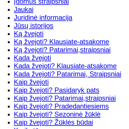
Įdomūs straipsniai
Jaukai
Juridinė informacija
Jūsų istorijos
Ką žvejoti
Ką žvejoti? Klausiate-atsakome
Ką žvejoti? Patarimai,straipsniai
Kada žvejoti
Kada žvejoti? Klausiate-atsakome
Kada žvejoti? Patarimai, Straipsniai
Kaip žvejoti
Kaip žvejoti? Pasidaryk pats
Kaip žvejoti? Patarimai,straipsniai
Kaip žvejoti? Pradedantiesiems
Kaip žvejoti? Sezoninė žūklė
Kaip žvejoti? Žūklės būdai