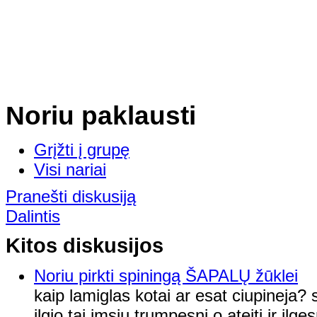
Noriu paklausti
Grįžti į grupę
Visi nariai
Pranešti diskusiją
Dalintis
Kitos diskusijos
Noriu pirkti spiningą ŠAPALŲ žūklei
kaip lamiglas kotai ar esat ciupineja? 
ilgio tai imsiu trumpesni,o ateiti ir ilg