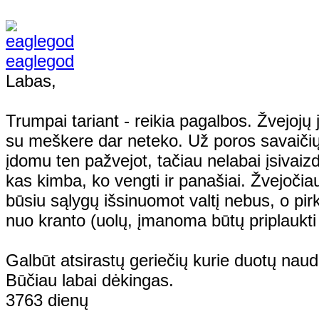
eaglegod
Labas,
Trumpai tariant - reikia pagalbos. Žvejojų j
su meškere dar neteko. Už poros savaičių 
įdomu ten pažvejot, tačiau nelabai įsivaiz
kas kimba, ko vengti ir panašiai. Žvejočiau 
būsiu sąlygų išsinuomot valtį nebus, o pirk
nuo kranto (uolų, įmanoma būtų priplaukti 
Galbūt atsirastų geriečių kurie duotų nau
Būčiau labai dėkingas.
3763 dienų