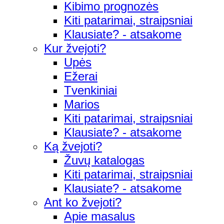
Kibimo prognozės
Kiti patarimai, straipsniai
Klausiate? - atsakome
Kur žvejoti?
Upės
Ežerai
Tvenkiniai
Marios
Kiti patarimai, straipsniai
Klausiate? - atsakome
Ką žvejoti?
Žuvų katalogas
Kiti patarimai, straipsniai
Klausiate? - atsakome
Ant ko žvejoti?
Apie masalus