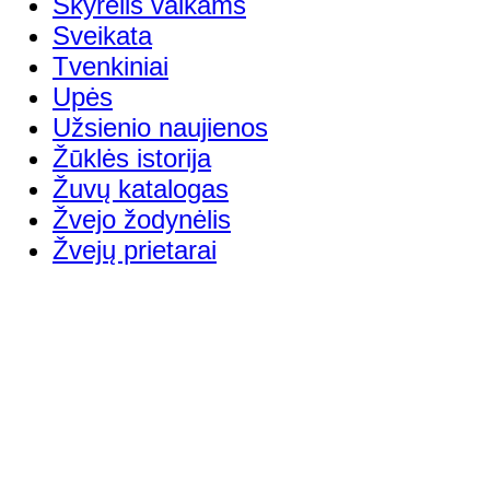
Skyrelis vaikams
Sveikata
Tvenkiniai
Upės
Užsienio naujienos
Žūklės istorija
Žuvų katalogas
Žvejo žodynėlis
Žvejų prietarai