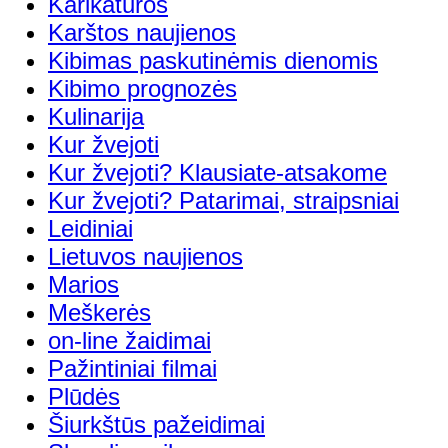
Karikatūros
Karštos naujienos
Kibimas paskutinėmis dienomis
Kibimo prognozės
Kulinarija
Kur žvejoti
Kur žvejoti? Klausiate-atsakome
Kur žvejoti? Patarimai, straipsniai
Leidiniai
Lietuvos naujienos
Marios
Meškerės
on-line žaidimai
Pažintiniai filmai
Plūdės
Šiurkštūs pažeidimai