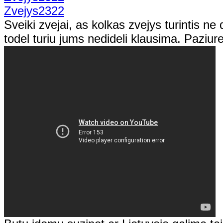
Zvejys2322
Sveiki zvejai, as kolkas zvejys turintis ne d
todel turiu jums nedideli klausima. Paziur