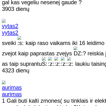
gal kas vegeliu nesenej gaude ?
3903 dienų
vytas2
sveiki
kaip raso vaikams iki 16 leidimo 
zvejot kaip paprastas zvejys
? reiskia 
as taip suprantu
laukiu taisi
4323 dienų
aurimas
1 Gali buti kalti zmones( su tinklais ir ele