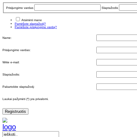
Prisijungimo vardas
Slaptažodis
Atsiminti mane
Pamiršote slaptažodį?
Pamiršote prisijungimo vardą?
Name:
Prisijungimo vardas:
Write e-mail:
Slaptažodis:
Pakartokite slaptažodį:
Laukai pažymėti (*) yra privalomi.
Registruotis