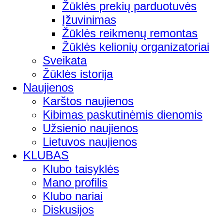
Žūklės prekių parduotuvės
Įžuvinimas
Žūklės reikmenų remontas
Žūklės kelionių organizatoriai
Sveikata
Žūklės istorija
Naujienos
Karštos naujienos
Kibimas paskutinėmis dienomis
Užsienio naujienos
Lietuvos naujienos
KLUBAS
Klubo taisyklės
Mano profilis
Klubo nariai
Diskusijos