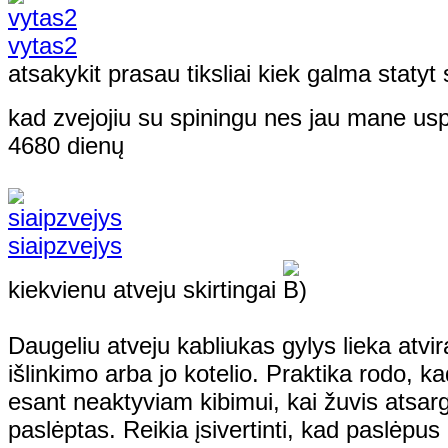
vytas2
atsakykit prasau tiksliai kiek galma statyt
kad zvejojiu su spiningu nes jau mane usp
4680 dienų
siaipzvejys
kiekvienu atveju skirtingai
Daugeliu atveju kabliukas gylys lieka atvi
išlinkimo arba jo kotelio. Praktika rodo, k
esant neaktyviam kibimui, kai žuvis atsarg
paslėptas. Reikia įsivertinti, kad paslėpus 