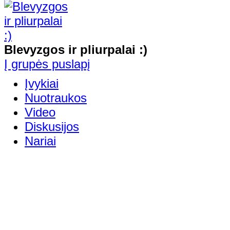
Blevyzgos ir pliurpalai :)
Į grupės puslapį
Įvykiai
Nuotraukos
Video
Diskusijos
Nariai