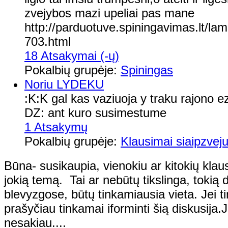
zvejybos mazi upeliai pas mane
http://parduotuve.spiningavimas.lt/lam
703.html
18 Atsakymai (-ų)
Pokalbių grupėje:
Spiningas
Noriu LYDEKU
:K:K gal kas vaziuoja y traku rajono e
DZ: ant kuro susimestume
1 Atsakymų
Pokalbių grupėje:
Klausimai siaipzveju
Būna- susikaupia, vienokiu ar kitokių klausi
jokią temą. Tai ar nebūtų tikslinga, tokią 
blevyzgose, būtų tinkamiausia vieta. Jei tin
prašyčiau tinkamai iforminti šią diskusija.
nesakiau....