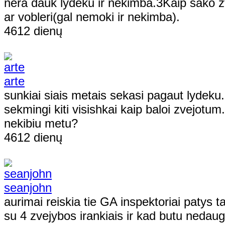
nera dauk lydeku ir nekimba.3Kaip sako z
ar vobleri(gal nemoki ir nekimba).
4612 dienų
arte
sunkiai siais metais sekasi pagaut lydeku.i
sekmingi kiti visishkai kaip baloi zvejotum
nekibiu metu?
4612 dienų
seanjohn
aurimai reiskia tie GA inspektoriai patys ta
su 4 zvejybos irankiais ir kad butu nedaugiau