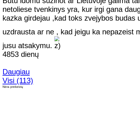
Butu idomu suzinot ar Lietuvoje galima t
netoliese tvenkinys yra, kur irgi gana da
kazka girdejau ,kad toks zvejybos budas 
uzdrausta ar ne , kad jeigu ka nepazeist 
jusu atsakymu.
4853 dienų
Daugiau
Visi (113)
Nėra prekeivių