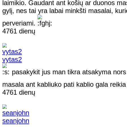
laimikio. Gaudant ant košių ar duonos mas
gylį, nes tai yra labai minkšti masalai, ku
perveriami.
4761 dienų
vytas2
pasakykit jus man tikra atsakyma nors 
masala ant kabliuko pati kablio gala reikia
4761 dienų
seanjohn