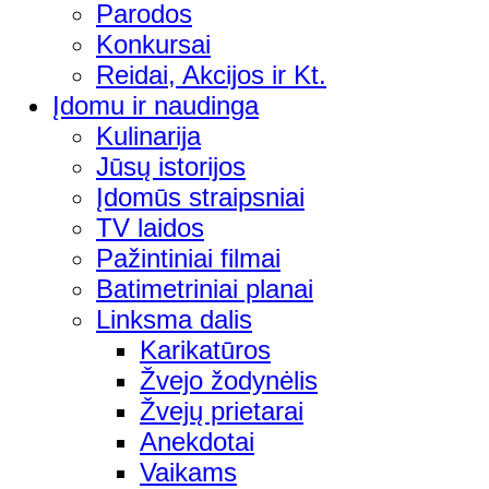
Parodos
Konkursai
Reidai, Akcijos ir Kt.
Įdomu ir naudinga
Kulinarija
Jūsų istorijos
Įdomūs straipsniai
TV laidos
Pažintiniai filmai
Batimetriniai planai
Linksma dalis
Karikatūros
Žvejo žodynėlis
Žvejų prietarai
Anekdotai
Vaikams