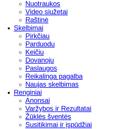
Nuotraukos
Video siužetai
Raštinė
Skelbimai
Pirkčiau
Parduodu
Keičiu
Dovanoju
Paslaugos
Reikalinga pagalba
Naujas skelbimas
Renginiai
Anonsai
Varžybos ir Rezultatai
Žūklės šventės
Susitikimai ir įspūdžiai