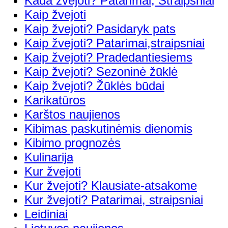
Kada žvejoti? Patarimai, Straipsniai
Kaip žvejoti
Kaip žvejoti? Pasidaryk pats
Kaip žvejoti? Patarimai,straipsniai
Kaip žvejoti? Pradedantiesiems
Kaip žvejoti? Sezoninė žūklė
Kaip žvejoti? Žūklės būdai
Karikatūros
Karštos naujienos
Kibimas paskutinėmis dienomis
Kibimo prognozės
Kulinarija
Kur žvejoti
Kur žvejoti? Klausiate-atsakome
Kur žvejoti? Patarimai, straipsniai
Leidiniai