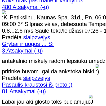
Koks oras pas mane ir kaimynus ...
480 Atsakymai (-ų)
Patikslinu. Kaunas Spa. 31d., Pn. 06:0
09:00 3° Silpnas vėjas, debesuota Tempera
0.8...2.6 m/s Saulė teka/leidžiasi 07:26 - 
Pradėta
siaipzvejys
.
Grybai ir uogos ... S:
3 Atsakymai (-ų)
antakalnio miskely radom lepsiuku umedz
pririnke buvom. gal da ankstoka biski
Pradėta
siaipzvejys
.
Pasaulis kraustosi iš proto :)
81 Atsakymai (-ų)
Labai jau aki glosto toks puciamuju