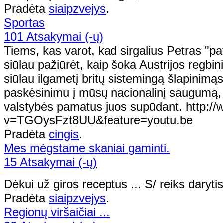
Pradėta
siaipzvejys
.
Sportas
101 Atsakymai (-ų)
Tiems, kas varot, kad sirgalius Petras "pat
siūlau pažiūrėt, kaip šoka Austrijos regbinin
siūlau ilgametį britų sistemingą šlapinimą
paskėsinimu į mūsų nacionalinį saugumą, t
valstybės pamatus juos supūdant. http:
v=TGOysFzt8UU&feature=youtu.be
Pradėta
cingis
.
Mes mėgstame skaniai gaminti.
15 Atsakymai (-ų)
Dėkui už giros receptus ... S/ reiks dary
Pradėta
siaipzvejys
.
Regionų viršaičiai ...