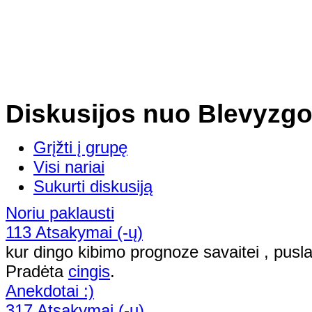
Diskusijos nuo Blevyzgos 
Grįžti į grupę
Visi nariai
Sukurti diskusiją
Noriu paklausti
113 Atsakymai (-ų)
kur dingo kibimo prognoze savaitei , pus
Pradėta
cingis
.
Anekdotai :)
317 Atsakymai (-ų)