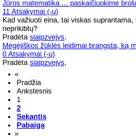
Jūros matematika ... paskaičiuokime brolia
11 Atsakymai (-ų)
Kad važiuoti eina, tai viskas suprantama, t
neprikibtų?
Pradėta
siaipzvejys
.
Mėgėjiškos žūklės leidimai brangsta, ką m
0 Atsakymai (-ų)
Pradėta
siaipzvejys
.
«
Pradžia
Ankstesnis
1
2
Sekantis
Pabaiga
»