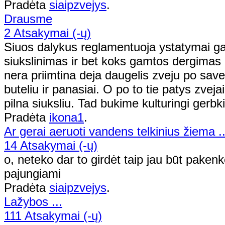
Pradėta
siaipzvejys
.
Drausme
2 Atsakymai (-ų)
Siuos dalykus reglamentuoja ystatymai ga
siukslinimas ir bet koks gamtos dergimas i
nera priimtina deja daugelis zveju po sav
buteliu ir panasiai. O po to tie patys zvej
pilna siuksliu. Tad bukime kulturingi gerbk
Pradėta
ikona1
.
Ar gerai aeruoti vandens telkinius žiema ..
14 Atsakymai (-ų)
o, neteko dar to girdėt taip jau būt pakenkę.
pajungiami
Pradėta
siaipzvejys
.
Lažybos ...
111 Atsakymai (-ų)