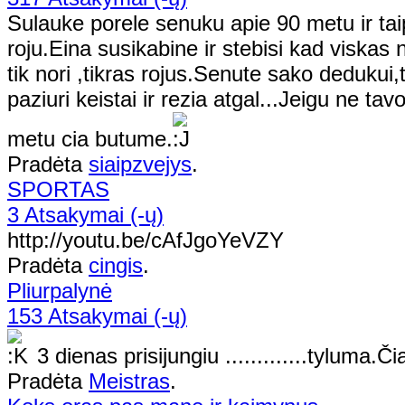
Sulauke porele senuku apie 90 metu ir tai
roju.Eina susikabine ir stebisi kad viskas
tik nori ,tikras rojus.Senute sako dedukui
paziuri keistai ir rezia atgal...Jeigu ne t
metu cia butume.
Pradėta
siaipzvejys
.
SPORTAS
3 Atsakymai (-ų)
http://youtu.be/cAfJgoYeVZY
Pradėta
cingis
.
Pliurpalynė
153 Atsakymai (-ų)
3 dienas prisijungiu .............tyluma.Čia 
Pradėta
Meistras
.