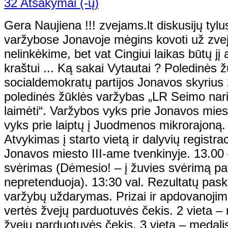
32 Atsakymai (-ų)
Gera Naujiena !!! zvejams.lt diskusijų tyl
varžybose Jonavoje mėgins kovoti už zvej
nelinkėkime, bet vat Cingiui laikas būtų jį 
kraštui ... Ką sakai Vytautai ? Poledinės
socialdemokratų partijos Jonavos skyrius
poledinės žūklės varžybas „LR Seimo nari
laimėti“. Varžybos vyks prie Jonavos miesto
vyks prie laiptų į Juodmenos mikrorajoną.
Atvykimas į starto vietą ir dalyvių registra
Jonavos miesto III-ame tvenkinyje. 13.00 
svėrimas (Dėmesio! – į žuvies svėrimą pavė
nepretenduoja). 13:30 val. Rezultatų pas
varžybų uždarymas. Prizai ir apdovanojimai
vertės žvejų parduotuvės čekis. 2 vieta – 
žvejų parduotuvės čekis. 3 vieta – medalis