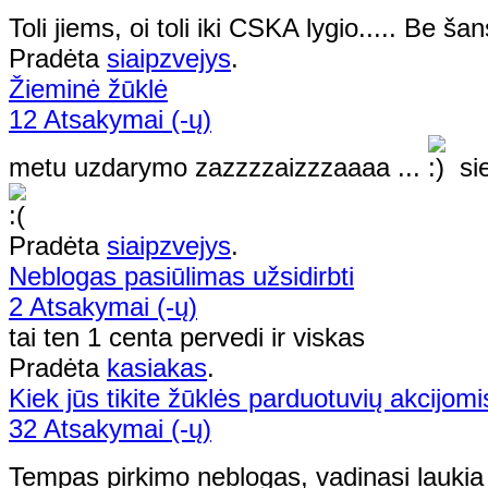
Toli jiems, oi toli iki CSKA lygio..... Be ša
Pradėta
siaipzvejys
.
Žieminė žūklė
12 Atsakymai (-ų)
metu uzdarymo zazzzzaizzzaaaa ...
si
Pradėta
siaipzvejys
.
Neblogas pasiūlimas užsidirbti
2 Atsakymai (-ų)
tai ten 1 centa pervedi ir viskas
Pradėta
kasiakas
.
Kiek jūs tikite žūklės parduotuvių akcijomi
32 Atsakymai (-ų)
Tempas pirkimo neblogas, vadinasi lauki