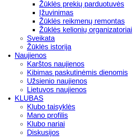
Žūklės prekių parduotuvės
Įžuvinimas
Žūklės reikmenų remontas
Žūklės kelionių organizatoriai
Sveikata
Žūklės istorija
Naujienos
Karštos naujienos
Kibimas paskutinėmis dienomis
Užsienio naujienos
Lietuvos naujienos
KLUBAS
Klubo taisyklės
Mano profilis
Klubo nariai
Diskusijos