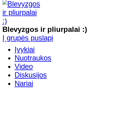
Blevyzgos ir pliurpalai :)
Į grupės puslapį
Įvykiai
Nuotraukos
Video
Diskusijos
Nariai