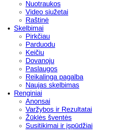
Nuotraukos
Video siužetai
Raštinė
Skelbimai
Pirkčiau
Parduodu
Keičiu
Dovanoju
Paslaugos
Reikalinga pagalba
Naujas skelbimas
Renginiai
Anonsai
Varžybos ir Rezultatai
Žūklės šventės
Susitikimai ir įspūdžiai