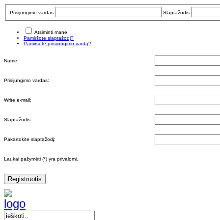
Prisijungimo vardas
Slaptažodis
Atsiminti mane
Pamiršote slaptažodį?
Pamiršote prisijungimo vardą?
Name:
Prisijungimo vardas:
Write e-mail:
Slaptažodis:
Pakartokite slaptažodį:
Laukai pažymėti (*) yra privalomi.
Registruotis