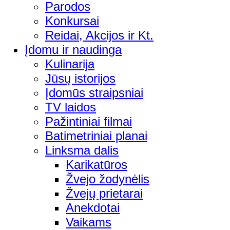
Parodos
Konkursai
Reidai, Akcijos ir Kt.
Įdomu ir naudinga
Kulinarija
Jūsų istorijos
Įdomūs straipsniai
TV laidos
Pažintiniai filmai
Batimetriniai planai
Linksma dalis
Karikatūros
Žvejo žodynėlis
Žvejų prietarai
Anekdotai
Vaikams