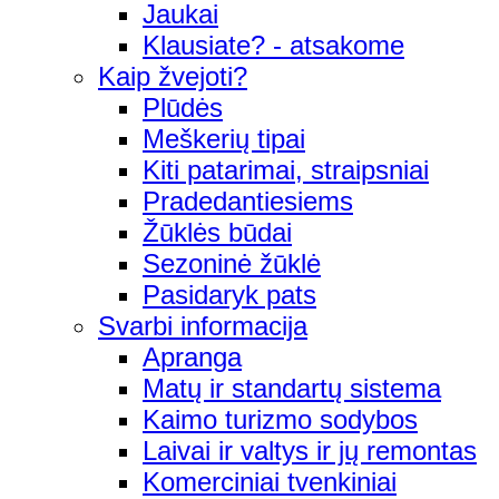
Jaukai
Klausiate? - atsakome
Kaip žvejoti?
Plūdės
Meškerių tipai
Kiti patarimai, straipsniai
Pradedantiesiems
Žūklės būdai
Sezoninė žūklė
Pasidaryk pats
Svarbi informacija
Apranga
Matų ir standartų sistema
Kaimo turizmo sodybos
Laivai ir valtys ir jų remontas
Komerciniai tvenkiniai