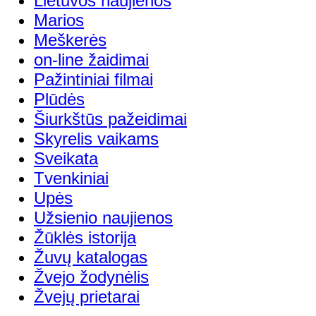
Lietuvos naujienos
Marios
Meškerės
on-line žaidimai
Pažintiniai filmai
Plūdės
Šiurkštūs pažeidimai
Skyrelis vaikams
Sveikata
Tvenkiniai
Upės
Užsienio naujienos
Žūklės istorija
Žuvų katalogas
Žvejo žodynėlis
Žvejų prietarai