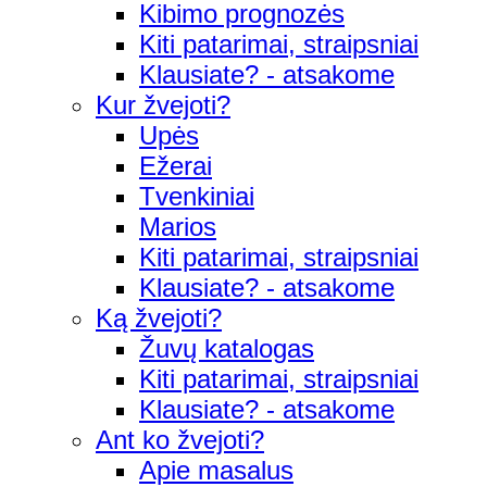
Kibimo prognozės
Kiti patarimai, straipsniai
Klausiate? - atsakome
Kur žvejoti?
Upės
Ežerai
Tvenkiniai
Marios
Kiti patarimai, straipsniai
Klausiate? - atsakome
Ką žvejoti?
Žuvų katalogas
Kiti patarimai, straipsniai
Klausiate? - atsakome
Ant ko žvejoti?
Apie masalus