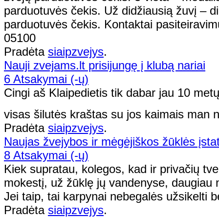
parduotuvės čekis. Už didžiausią žuvį – di
parduotuvės čekis. Kontaktai pasiteiravi
05100
Pradėta
siaipzvejys
.
Nauji zvejams.lt prisijungę į klubą nariai
6 Atsakymai (-ų)
Cingi aš Klaipedietis tik dabar jau 10 met
visas šilutės kraštas su jos kaimais man 
Pradėta
siaipzvejys
.
Naujas žvejybos ir mėgėjiškos žūklės įsta
8 Atsakymai (-ų)
Kiek supratau, kolegos, kad ir privačių tve
mokestį, už žūklę jų vandenyse, daugiau ne
Jei taip, tai karpynai nebegalės užsikelti b
Pradėta
siaipzvejys
.