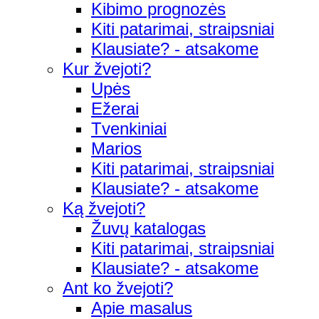
Kibimo prognozės
Kiti patarimai, straipsniai
Klausiate? - atsakome
Kur žvejoti?
Upės
Ežerai
Tvenkiniai
Marios
Kiti patarimai, straipsniai
Klausiate? - atsakome
Ką žvejoti?
Žuvų katalogas
Kiti patarimai, straipsniai
Klausiate? - atsakome
Ant ko žvejoti?
Apie masalus