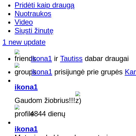
Pridėti kaip draugą
Nuotraukos
Video
Siųsti žinutę
1 new update
ikona1
ir
Tautiss
dabar draugai
ikona1
prisijungė prie grupės
Kar
ikona1
Gaudom žiobrius!!!
4844 dienų
ikona1