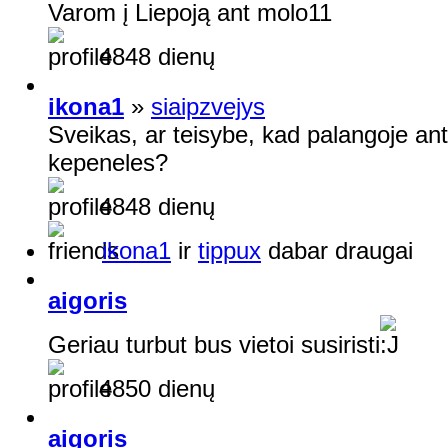
Varom į Liepoją ant molo11
4848 dienų
ikona1
»
siaipzvejys
Sveikas, ar teisybe, kad palangoje ant
kepeneles?
4848 dienų
ikona1
ir
tippux
dabar draugai
aigoris
Geriau turbut bus vietoi susiristi
4850 dienų
aigoris