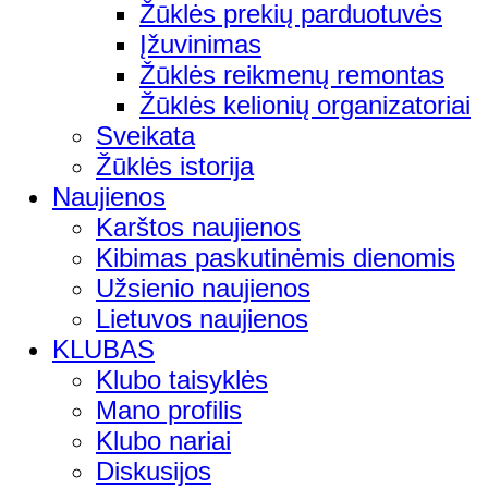
Žūklės prekių parduotuvės
Įžuvinimas
Žūklės reikmenų remontas
Žūklės kelionių organizatoriai
Sveikata
Žūklės istorija
Naujienos
Karštos naujienos
Kibimas paskutinėmis dienomis
Užsienio naujienos
Lietuvos naujienos
KLUBAS
Klubo taisyklės
Mano profilis
Klubo nariai
Diskusijos