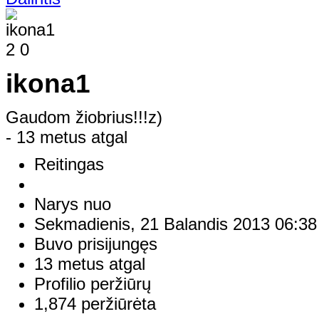
2
0
ikona1
Gaudom žiobrius!!!z)
- 13 metus atgal
Reitingas
Narys nuo
Sekmadienis, 21 Balandis 2013 06:38
Buvo prisijungęs
13 metus atgal
Profilio peržiūrų
1,874 peržiūrėta