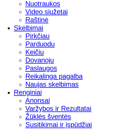
Nuotraukos
Video siužetai
Raštinė
Skelbimai
Pirkčiau
Parduodu
Keičiu
Dovanoju
Paslaugos
Reikalinga pagalba
Naujas skelbimas
Renginiai
Anonsai
Varžybos ir Rezultatai
Žūklės šventės
Susitikimai ir įspūdžiai