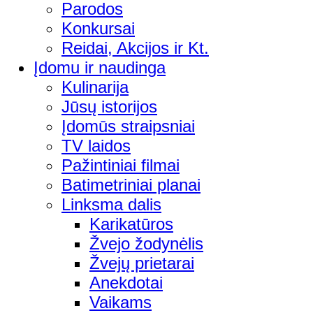
Parodos
Konkursai
Reidai, Akcijos ir Kt.
Įdomu ir naudinga
Kulinarija
Jūsų istorijos
Įdomūs straipsniai
TV laidos
Pažintiniai filmai
Batimetriniai planai
Linksma dalis
Karikatūros
Žvejo žodynėlis
Žvejų prietarai
Anekdotai
Vaikams