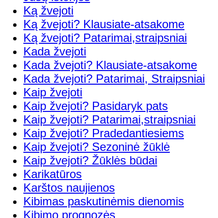
Ką žvejoti
Ką žvejoti? Klausiate-atsakome
Ką žvejoti? Patarimai,straipsniai
Kada žvejoti
Kada žvejoti? Klausiate-atsakome
Kada žvejoti? Patarimai, Straipsniai
Kaip žvejoti
Kaip žvejoti? Pasidaryk pats
Kaip žvejoti? Patarimai,straipsniai
Kaip žvejoti? Pradedantiesiems
Kaip žvejoti? Sezoninė žūklė
Kaip žvejoti? Žūklės būdai
Karikatūros
Karštos naujienos
Kibimas paskutinėmis dienomis
Kibimo prognozės