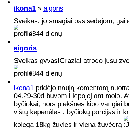
ikona1
»
aigoris
Sveikas, jo smagiai pasisėdejom, gaila 
4844 dienų
aigoris
Sveikas gyvas!Graziai atrodo jusu zve
4844 dienų
ikona1
pridėjo naują komentarą nuotr
04.29-30d buvom Liepojoj ant molo. At
byčiokai, nors plekšnės kibo vangiai 
vištų kepenėles , byčiokų porcijas ir 
kolega 18kg žuvies ir viena žuvėdrą