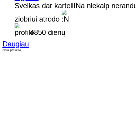
Sveikas dar karteli!Na niekaip nerandu
ziobriui atrodo
4850 dienų
Daugiau
Nėra prekeivių