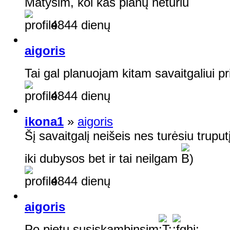
Matysim, kol kas planų neturiu
4844 dienų
aigoris
Tai gal planuojam kitam savaitgaliui pr
4844 dienų
ikona1
»
aigoris
Šį savaitgalį neišeis nes turėsiu trupu
iki dubysos bet ir tai neilgam
4844 dienų
aigoris
Po pietu susiskambinsim