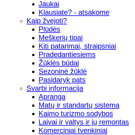
Jaukai
Klausiate? - atsakome
Kaip žvejoti?
Plūdės
Meškerių tipai
Kiti patarimai, straipsniai
Pradedantiesiems
Žūklės būdai
Sezoninė žūklė
Pasidaryk pats
Svarbi informacija
Apranga
Matų ir standartų sistema
Kaimo turizmo sodybos
Laivai ir valtys ir jų remontas
Komerciniai tvenkiniai