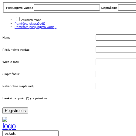
Prisijungimo vardas
Slaptažodis
Atsiminti mane
Pamiršote slaptažodį?
Pamiršote prisijungimo vardą?
Name:
Prisijungimo vardas:
Write e-mail:
Slaptažodis:
Pakartokite slaptažodį:
Laukai pažymėti (*) yra privalomi.
Registruotis