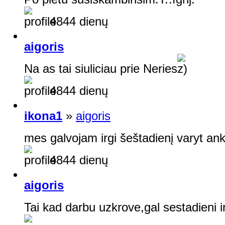
4844 dienų
aigoris
Na as tai siuliciau prie Neries
4844 dienų
ikona1
»
aigoris
mes galvojam irgi šeštadienį varyt anks
4844 dienų
aigoris
Tai kad darbu uzkrove,gal sestadieni ir