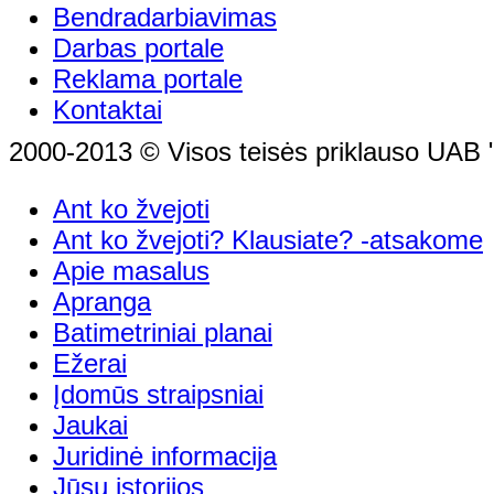
Bendradarbiavimas
Darbas portale
Reklama portale
Kontaktai
2000-2013 © Visos teisės priklauso UAB "
Ant ko žvejoti
Ant ko žvejoti? Klausiate? -atsakome
Apie masalus
Apranga
Batimetriniai planai
Ežerai
Įdomūs straipsniai
Jaukai
Juridinė informacija
Jūsų istorijos