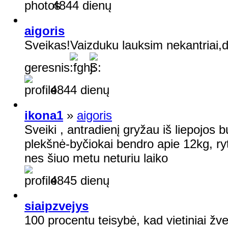
4844 dienų
aigoris
Sveikas!Vaizduku lauksim nekantriai,
geresnis
4844 dienų
ikona1
»
aigoris
Sveiki , antradienį gryžau iš liepojos 
plekšnė-byčiokai bendro apie 12kg, ryt
nes šiuo metu neturiu laiko
4845 dienų
siaipzvejys
100 procentu teisybė, kad vietiniai žv