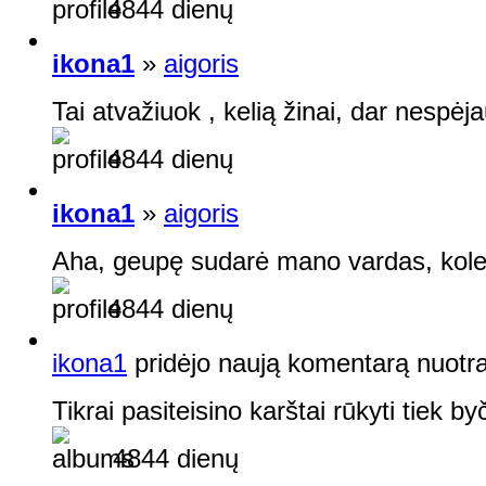
4844 dienų
ikona1
»
aigoris
Tai atvažiuok , kelią žinai, dar nespėja
4844 dienų
ikona1
»
aigoris
Aha, geupę sudarė mano vardas, kol
4844 dienų
ikona1
pridėjo naują komentarą nuotr
Tikrai pasiteisino karštai rūkyti tiek b
4844 dienų