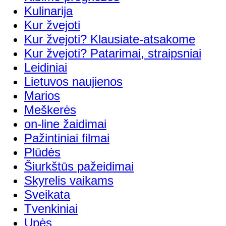
Kulinarija
Kur žvejoti
Kur žvejoti? Klausiate-atsakome
Kur žvejoti? Patarimai, straipsniai
Leidiniai
Lietuvos naujienos
Marios
Meškerės
on-line žaidimai
Pažintiniai filmai
Plūdės
Šiurkštūs pažeidimai
Skyrelis vaikams
Sveikata
Tvenkiniai
Upės