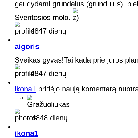
gaudydami grundalus (grundulus), plek
Šventosios molo.
4847 dienų
aigoris
Sveikas gyvas!Tai kada prie juros plan
4847 dienų
ikona1
pridėjo naują komentarą nuotr
Gražuoliukas
4848 dienų
ikona1