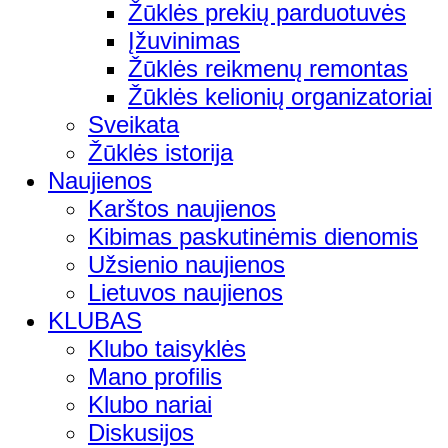
Žūklės prekių parduotuvės
Įžuvinimas
Žūklės reikmenų remontas
Žūklės kelionių organizatoriai
Sveikata
Žūklės istorija
Naujienos
Karštos naujienos
Kibimas paskutinėmis dienomis
Užsienio naujienos
Lietuvos naujienos
KLUBAS
Klubo taisyklės
Mano profilis
Klubo nariai
Diskusijos