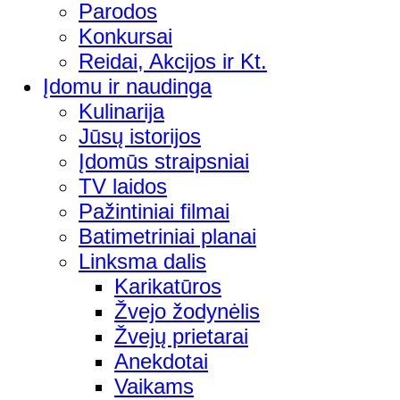
Parodos
Konkursai
Reidai, Akcijos ir Kt.
Įdomu ir naudinga
Kulinarija
Jūsų istorijos
Įdomūs straipsniai
TV laidos
Pažintiniai filmai
Batimetriniai planai
Linksma dalis
Karikatūros
Žvejo žodynėlis
Žvejų prietarai
Anekdotai
Vaikams