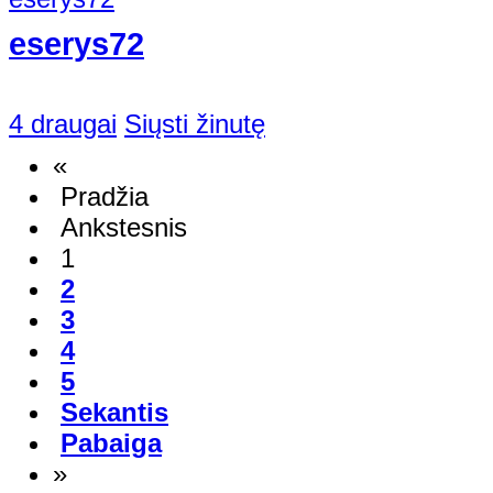
eserys72
4 draugai
Siųsti žinutę
«
Pradžia
Ankstesnis
1
2
3
4
5
Sekantis
Pabaiga
»