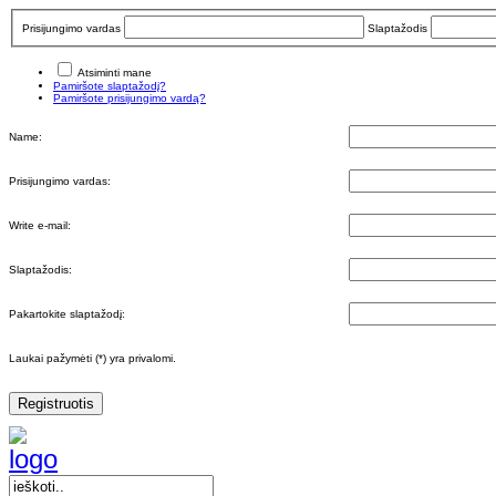
Prisijungimo vardas
Slaptažodis
Atsiminti mane
Pamiršote slaptažodį?
Pamiršote prisijungimo vardą?
Name:
Prisijungimo vardas:
Write e-mail:
Slaptažodis:
Pakartokite slaptažodį:
Laukai pažymėti (*) yra privalomi.
Registruotis