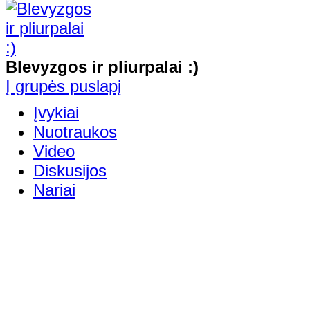
Blevyzgos ir pliurpalai :)
Į grupės puslapį
Įvykiai
Nuotraukos
Video
Diskusijos
Nariai