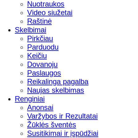
Nuotraukos
Video siužetai
Raštinė
Skelbimai
Pirkčiau
Parduodu
Keičiu
Dovanoju
Paslaugos
Reikalinga pagalba
Naujas skelbimas
Renginiai
Anonsai
Varžybos ir Rezultatai
Žūklės šventės
Susitikimai ir įspūdžiai