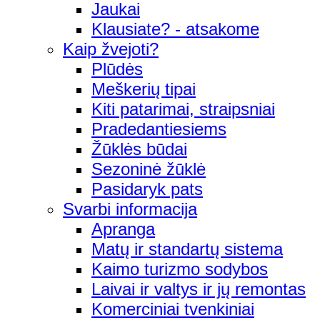
Jaukai
Klausiate? - atsakome
Kaip žvejoti?
Plūdės
Meškerių tipai
Kiti patarimai, straipsniai
Pradedantiesiems
Žūklės būdai
Sezoninė žūklė
Pasidaryk pats
Svarbi informacija
Apranga
Matų ir standartų sistema
Kaimo turizmo sodybos
Laivai ir valtys ir jų remontas
Komerciniai tvenkiniai