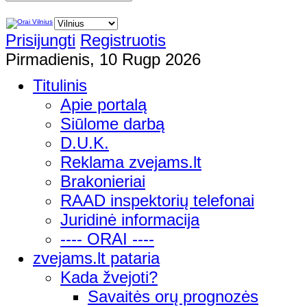
Prisijungti
Registruotis
Pirmadienis, 10 Rugp 2026
Titulinis
Apie portalą
Siūlome darbą
D.U.K.
Reklama zvejams.lt
Brakonieriai
RAAD inspektorių telefonai
Juridinė informacija
---- ORAI ----
zvejams.lt pataria
Kada žvejoti?
Savaitės orų prognozės