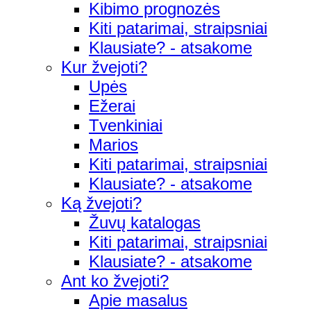
Kibimo prognozės
Kiti patarimai, straipsniai
Klausiate? - atsakome
Kur žvejoti?
Upės
Ežerai
Tvenkiniai
Marios
Kiti patarimai, straipsniai
Klausiate? - atsakome
Ką žvejoti?
Žuvų katalogas
Kiti patarimai, straipsniai
Klausiate? - atsakome
Ant ko žvejoti?
Apie masalus