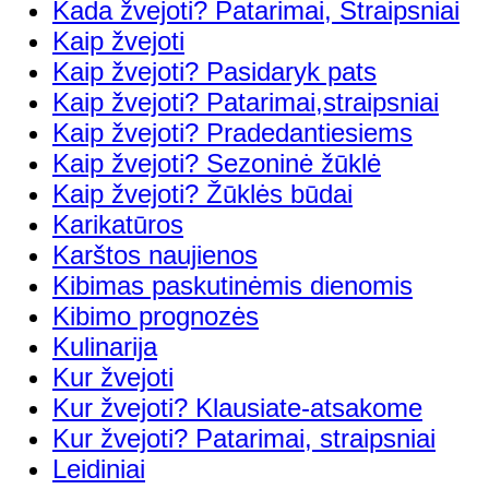
Kada žvejoti? Patarimai, Straipsniai
Kaip žvejoti
Kaip žvejoti? Pasidaryk pats
Kaip žvejoti? Patarimai,straipsniai
Kaip žvejoti? Pradedantiesiems
Kaip žvejoti? Sezoninė žūklė
Kaip žvejoti? Žūklės būdai
Karikatūros
Karštos naujienos
Kibimas paskutinėmis dienomis
Kibimo prognozės
Kulinarija
Kur žvejoti
Kur žvejoti? Klausiate-atsakome
Kur žvejoti? Patarimai, straipsniai
Leidiniai