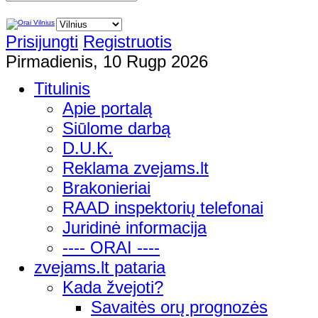
Prisijungti
Registruotis
Pirmadienis, 10 Rugp 2026
Titulinis
Apie portalą
Siūlome darbą
D.U.K.
Reklama zvejams.lt
Brakonieriai
RAAD inspektorių telefonai
Juridinė informacija
---- ORAI ----
zvejams.lt pataria
Kada žvejoti?
Savaitės orų prognozės