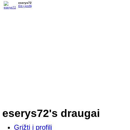
eserys72
Eiti į profilį
eserys72's draugai
Grįžti į profilį