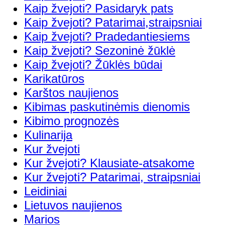
Kaip žvejoti? Pasidaryk pats
Kaip žvejoti? Patarimai,straipsniai
Kaip žvejoti? Pradedantiesiems
Kaip žvejoti? Sezoninė žūklė
Kaip žvejoti? Žūklės būdai
Karikatūros
Karštos naujienos
Kibimas paskutinėmis dienomis
Kibimo prognozės
Kulinarija
Kur žvejoti
Kur žvejoti? Klausiate-atsakome
Kur žvejoti? Patarimai, straipsniai
Leidiniai
Lietuvos naujienos
Marios