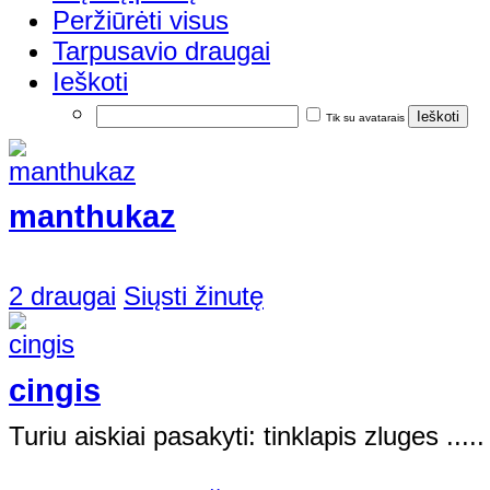
Peržiūrėti visus
Tarpusavio draugai
Ieškoti
Tik su avatarais
manthukaz
2 draugai
Siųsti žinutę
cingis
Turiu aiskiai pasakyti: tinklapis zluges .....