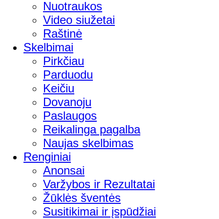
Nuotraukos
Video siužetai
Raštinė
Skelbimai
Pirkčiau
Parduodu
Keičiu
Dovanoju
Paslaugos
Reikalinga pagalba
Naujas skelbimas
Renginiai
Anonsai
Varžybos ir Rezultatai
Žūklės šventės
Susitikimai ir įspūdžiai