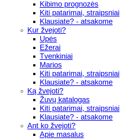
Kibimo prognozės
Kiti patarimai, straipsniai
Klausiate? - atsakome
Kur žvejoti?
Upės
Ežerai
Tvenkiniai
Marios
Kiti patarimai, straipsniai
Klausiate? - atsakome
Ką žvejoti?
Žuvų katalogas
Kiti patarimai, straipsniai
Klausiate? - atsakome
Ant ko žvejoti?
Apie masalus