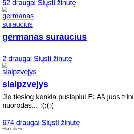
52 draugai
Siųsti žinutę
germanas suraucius
2 draugai
Siųsti žinutę
siaipzvejys
Jie tiesiog kenkia puslapiui E: Aš juos trinu,
nuorodas... :(:(:(
674 draugai
Siųsti žinutę
Nėra prekeivių