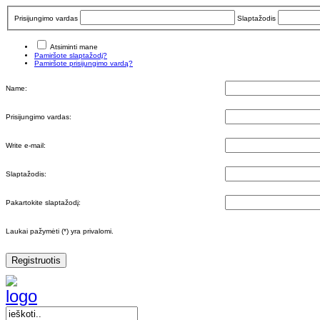
Prisijungimo vardas
Slaptažodis
Atsiminti mane
Pamiršote slaptažodį?
Pamiršote prisijungimo vardą?
Name:
Prisijungimo vardas:
Write e-mail:
Slaptažodis:
Pakartokite slaptažodį:
Laukai pažymėti (*) yra privalomi.
Registruotis