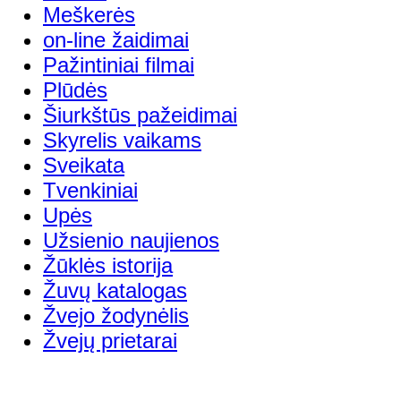
Meškerės
on-line žaidimai
Pažintiniai filmai
Plūdės
Šiurkštūs pažeidimai
Skyrelis vaikams
Sveikata
Tvenkiniai
Upės
Užsienio naujienos
Žūklės istorija
Žuvų katalogas
Žvejo žodynėlis
Žvejų prietarai