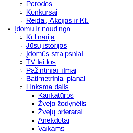
Parodos
Konkursai
Reidai, Akcijos ir Kt.
Įdomu ir naudinga
Kulinarija
Jūsų istorijos
Įdomūs straipsniai
TV laidos
Pažintiniai filmai
Batimetriniai planai
Linksma dalis
Karikatūros
Žvejo žodynėlis
Žvejų prietarai
Anekdotai
Vaikams