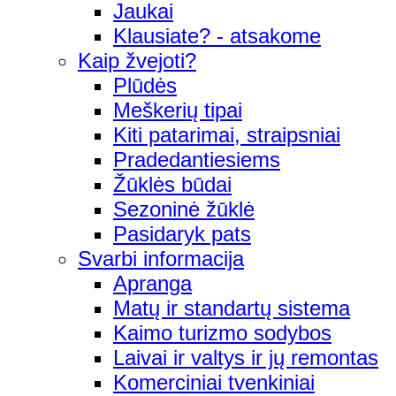
Jaukai
Klausiate? - atsakome
Kaip žvejoti?
Plūdės
Meškerių tipai
Kiti patarimai, straipsniai
Pradedantiesiems
Žūklės būdai
Sezoninė žūklė
Pasidaryk pats
Svarbi informacija
Apranga
Matų ir standartų sistema
Kaimo turizmo sodybos
Laivai ir valtys ir jų remontas
Komerciniai tvenkiniai