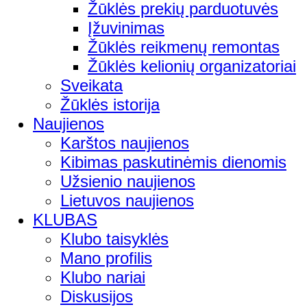
Žūklės prekių parduotuvės
Įžuvinimas
Žūklės reikmenų remontas
Žūklės kelionių organizatoriai
Sveikata
Žūklės istorija
Naujienos
Karštos naujienos
Kibimas paskutinėmis dienomis
Užsienio naujienos
Lietuvos naujienos
KLUBAS
Klubo taisyklės
Mano profilis
Klubo nariai
Diskusijos