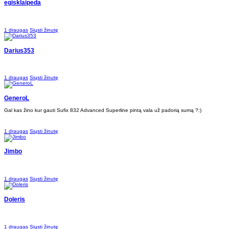
egisklaipeda
1 draugas
Siųsti žinutę
Darius353
1 draugas
Siųsti žinutę
GeneroL
Gal kas žino kur gauti Sufix 832 Advanced Superline pintą vala už padorią sumą ?:)
1 draugas
Siųsti žinutę
Jimbo
1 draugas
Siųsti žinutę
Doleris
1 draugas
Siųsti žinutę