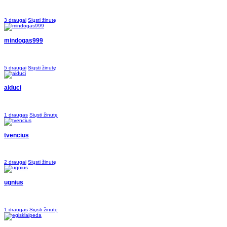
3 draugai
Siųsti žinutę
mindogas999
5 draugai
Siųsti žinutę
aiduci
1 draugas
Siųsti žinutę
tvencius
2 draugai
Siųsti žinutę
ugnius
1 draugas
Siųsti žinutę