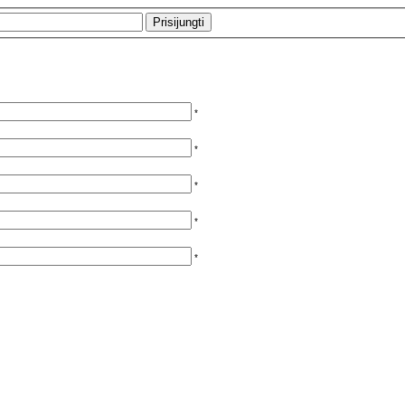
*
*
*
*
*