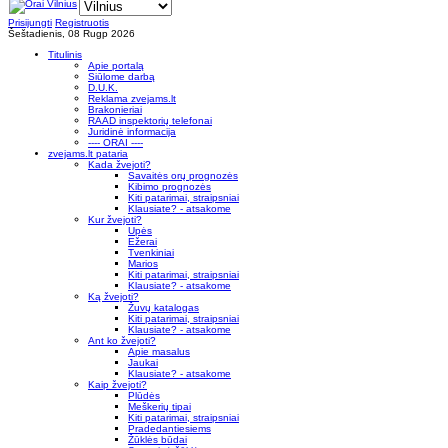
Prisijungti
Registruotis
Šeštadienis, 08 Rugp 2026
Titulinis
Apie portalą
Siūlome darbą
D.U.K.
Reklama zvejams.lt
Brakonieriai
RAAD inspektorių telefonai
Juridinė informacija
---- ORAI ----
zvejams.lt pataria
Kada žvejoti?
Savaitės orų prognozės
Kibimo prognozės
Kiti patarimai, straipsniai
Klausiate? - atsakome
Kur žvejoti?
Upės
Ežerai
Tvenkiniai
Marios
Kiti patarimai, straipsniai
Klausiate? - atsakome
Ką žvejoti?
Žuvų katalogas
Kiti patarimai, straipsniai
Klausiate? - atsakome
Ant ko žvejoti?
Apie masalus
Jaukai
Klausiate? - atsakome
Kaip žvejoti?
Plūdės
Meškerių tipai
Kiti patarimai, straipsniai
Pradedantiesiems
Žūklės būdai