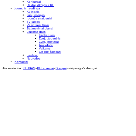
Konkursai
Reidai, Akcijos ir Kt.
Įdomu ir naudinga
Kulinarija
Jūsų istorijos
Įdomūs straipsniai
TV laidos
Pažintiniai filmai
Batimetriniai planai
Linksma dalis
Karikatūros
Žvejo žodynėlis
Žvejų prietarai
Anekdotai
Vaikams
On-line žaidimai
Leidiniai
Nuorodos
Kontaktai
Jūs esate čia:
KLUBAS
»
Klubo nariai
»
Draugai
»
siaipzvejys's draugai