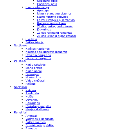
Sezoninė žūklė
Pasidaryk pats
Svarbi informacija
Apranga
Matų ir standartų sistema
Kaimo turizmo sodybos
Laivai ir valtys ir jų remontas
Komerciniai tvenkiniai
Žūklės prekių parduotuvės
Įžuvinimas
Žūklės reikmenų remontas
Žūklės kelionių organizatoriai
Sveikata
Žūklės istorija
Naujienos
Karštos naujienos
Kibimas paskutinėmis dienomis
Užsienio naujienos
Lietuvos naujienos
KLUBAS
Klubo taisyklės
Mano profilis
Klubo nariai
Diskusijos
Nuotraukos
Video siužetai
Raštinė
Skelbimai
Pirkčiau
Parduodu
Keičiu
Dovanoju
Paslaugos
Reikalinga pagalba
Naujas skelbimas
Renginiai
Anonsai
Varžybos ir Rezultatai
Žūklės šventės
Susitikimai ir įspūdžiai
Parodos