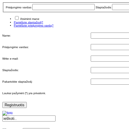
Prisijungimo vardas
Slaptažodis
Atsiminti mane
Pamiršote slaptažodį?
Pamiršote prisijungimo vardą?
Name:
Prisijungimo vardas:
Write e-mail:
Slaptažodis:
Pakartokite slaptažodį:
Laukai pažymėti (*) yra privalomi.
Registruotis