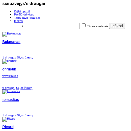
siaipzvejys's draugai
Grįžti į profilį
Peržiūrėti visus
Tarpusavio draugai
Ieškoti
Tik su avatarais
Bukmanas
1 draugas
Siųsti žinutę
chrustik
www.kibkit.lt
9 draugai
Siųsti žinutę
tomasitas
1 draugas
Siųsti žinutę
Ricard