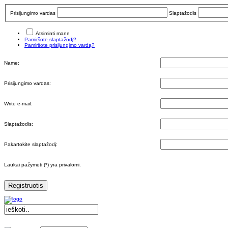
Prisijungimo vardas
Slaptažodis
Atsiminti mane
Pamiršote slaptažodį?
Pamiršote prisijungimo vardą?
Name:
Prisijungimo vardas:
Write e-mail:
Slaptažodis:
Pakartokite slaptažodį:
Laukai pažymėti (*) yra privalomi.
Registruotis