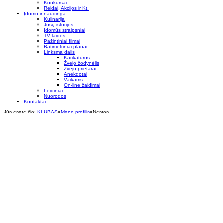
Konkursai
Reidai, Akcijos ir Kt.
Įdomu ir naudinga
Kulinarija
Jūsų istorijos
Įdomūs straipsniai
TV laidos
Pažintiniai filmai
Batimetriniai planai
Linksma dalis
Karikatūros
Žvejo žodynėlis
Žvejų prietarai
Anekdotai
Vaikams
On-line žaidimai
Leidiniai
Nuorodos
Kontaktai
Jūs esate čia:
KLUBAS
»
Mano profilis
»
Nestas