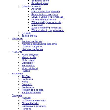
Sezoninė žūklė
Pasidaryk pats
Svarbi informacija
Apranga
Matų ir standartų sistema
Kaimo turizmo sodybos
Laivai ir valtys ir jų remontas
Komerciniai tvenkiniai
Žūklės prekių parduotuvės
Įžuvinimas
Žūklės reikmenų remontas
Žūklės kelionių organizatoriai
Sveikata
Žūklės istorija
Naujienos
Karštos naujienos
Kibimas paskutinėmis dienomis
Užsienio naujienos
Lietuvos naujienos
KLUBAS
Klubo taisyklės
Mano profilis
Klubo nariai
Diskusijos
Nuotraukos
Video siužetai
Raštinė
Skelbimai
Pirkčiau
Parduodu
Keičiu
Dovanoju
Paslaugos
Reikalinga pagalba
Naujas skelbimas
Renginiai
Anonsai
Varžybos ir Rezultatai
Žūklės šventės
Susitikimai ir įspūdžiai
Parodos