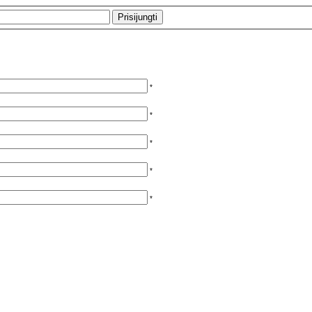
*
*
*
*
*