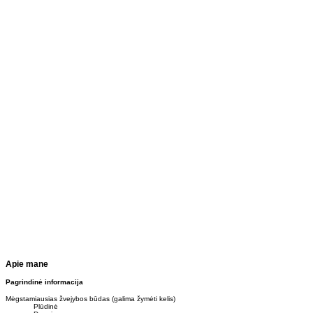
Apie mane
Pagrindinė informacija
Mėgstamiausias žvejybos būdas (galima žymėti kelis)
Plūdinė