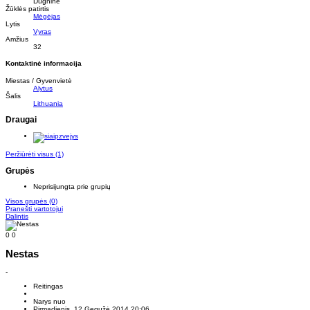
Dugnine
Žūklės patirtis
Mėgėjas
Lytis
Vyras
Amžius
32
Kontaktinė informacija
Miestas / Gyvenvietė
Alytus
Šalis
Lithuania
Draugai
Peržiūrėti visus
(1)
Grupės
Neprisijungta prie grupių
Visos grupės
(0)
Pranešti vartotojui
Dalintis
0
0
Nestas
-
Reitingas
Narys nuo
Pirmadienis, 12 Gegužė 2014 20:06