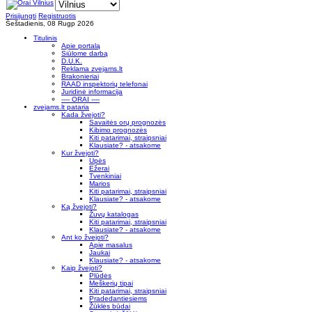
Prisijungti
Registruotis
Šeštadienis, 08 Rugp 2026
Titulinis
Apie portalą
Siūlome darbą
D.U.K.
Reklama zvejams.lt
Brakonieriai
RAAD inspektorių telefonai
Juridinė informacija
---- ORAI ----
zvejams.lt pataria
Kada žvejoti?
Savaitės orų prognozės
Kibimo prognozės
Kiti patarimai, straipsniai
Klausiate? - atsakome
Kur žvejoti?
Upės
Ežerai
Tvenkiniai
Marios
Kiti patarimai, straipsniai
Klausiate? - atsakome
Ką žvejoti?
Žuvų katalogas
Kiti patarimai, straipsniai
Klausiate? - atsakome
Ant ko žvejoti?
Apie masalus
Jaukai
Klausiate? - atsakome
Kaip žvejoti?
Plūdės
Meškerių tipai
Kiti patarimai, straipsniai
Pradedantiesiems
Žūklės būdai