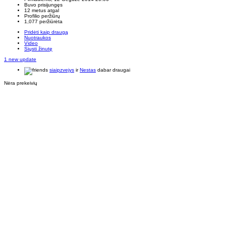
Buvo prisijungęs
12 metus atgal
Profilio peržiūrų
1,077 peržiūrėta
Pridėti kaip draugą
Nuotraukos
Video
Siųsti žinutę
1 new update
siaipzvejys
ir
Nestas
dabar draugai
Nėra prekeivių