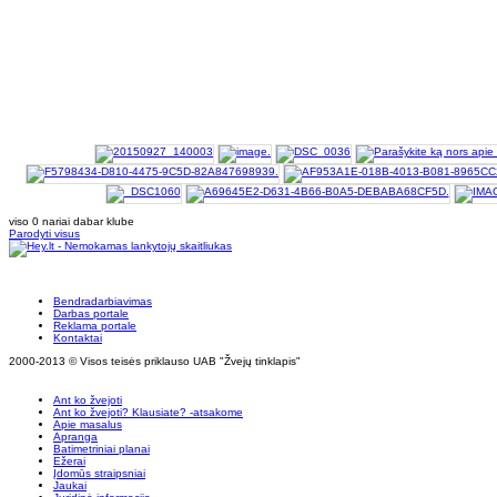
viso 0 nariai dabar klube
Parodyti visus
Bendradarbiavimas
Darbas portale
Reklama portale
Kontaktai
2000-2013 © Visos teisės priklauso UAB "Žvejų tinklapis"
Ant ko žvejoti
Ant ko žvejoti? Klausiate? -atsakome
Apie masalus
Apranga
Batimetriniai planai
Ežerai
Įdomūs straipsniai
Jaukai