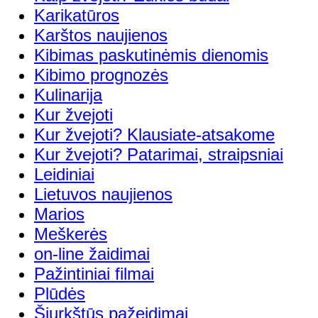
Karikatūros
Karštos naujienos
Kibimas paskutinėmis dienomis
Kibimo prognozės
Kulinarija
Kur žvejoti
Kur žvejoti? Klausiate-atsakome
Kur žvejoti? Patarimai, straipsniai
Leidiniai
Lietuvos naujienos
Marios
Meškerės
on-line žaidimai
Pažintiniai filmai
Plūdės
Šiurkštūs pažeidimai