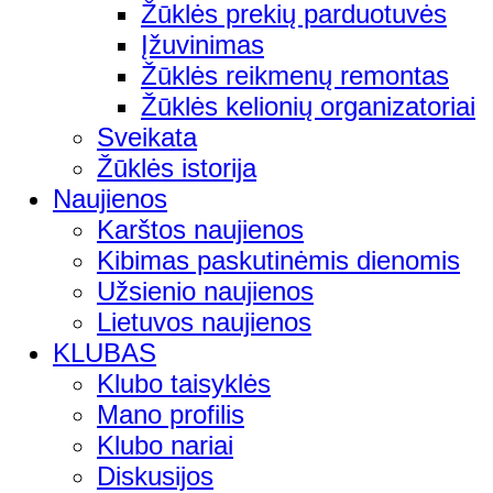
Žūklės prekių parduotuvės
Įžuvinimas
Žūklės reikmenų remontas
Žūklės kelionių organizatoriai
Sveikata
Žūklės istorija
Naujienos
Karštos naujienos
Kibimas paskutinėmis dienomis
Užsienio naujienos
Lietuvos naujienos
KLUBAS
Klubo taisyklės
Mano profilis
Klubo nariai
Diskusijos