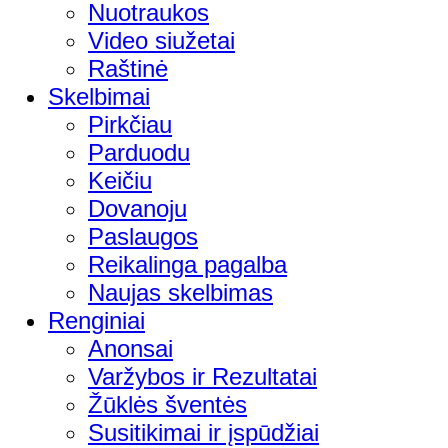
Nuotraukos
Video siužetai
Raštinė
Skelbimai
Pirkčiau
Parduodu
Keičiu
Dovanoju
Paslaugos
Reikalinga pagalba
Naujas skelbimas
Renginiai
Anonsai
Varžybos ir Rezultatai
Žūklės šventės
Susitikimai ir įspūdžiai