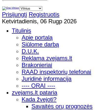
Prisijungti
Registruotis
Ketvirtadienis, 06 Rugp 2026
Titulinis
Apie portalą
Siūlome darbą
D.U.K.
Reklama zvejams.lt
Brakonieriai
RAAD inspektorių telefonai
Juridinė informacija
---- ORAI ----
zvejams.lt pataria
Kada žvejoti?
Savaitės orų prognozės