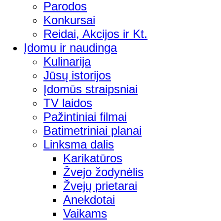
Parodos
Konkursai
Reidai, Akcijos ir Kt.
Įdomu ir naudinga
Kulinarija
Jūsų istorijos
Įdomūs straipsniai
TV laidos
Pažintiniai filmai
Batimetriniai planai
Linksma dalis
Karikatūros
Žvejo žodynėlis
Žvejų prietarai
Anekdotai
Vaikams