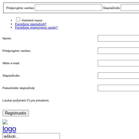
Prisijungimo vardas
Slaptažodis
Atsiminti mane
Pamiršote slaptažodį?
Pamiršote prisijungimo vardą?
Name:
Prisijungimo vardas:
Write e-mail:
Slaptažodis:
Pakartokite slaptažodį:
Laukai pažymėti (*) yra privalomi.
Registruotis