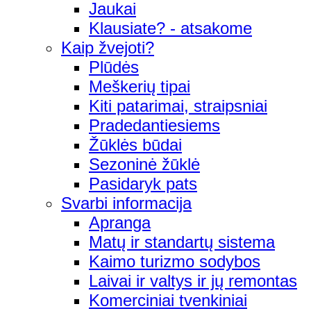
Jaukai
Klausiate? - atsakome
Kaip žvejoti?
Plūdės
Meškerių tipai
Kiti patarimai, straipsniai
Pradedantiesiems
Žūklės būdai
Sezoninė žūklė
Pasidaryk pats
Svarbi informacija
Apranga
Matų ir standartų sistema
Kaimo turizmo sodybos
Laivai ir valtys ir jų remontas
Komerciniai tvenkiniai