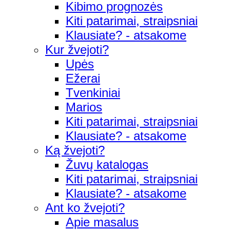
Kibimo prognozės
Kiti patarimai, straipsniai
Klausiate? - atsakome
Kur žvejoti?
Upės
Ežerai
Tvenkiniai
Marios
Kiti patarimai, straipsniai
Klausiate? - atsakome
Ką žvejoti?
Žuvų katalogas
Kiti patarimai, straipsniai
Klausiate? - atsakome
Ant ko žvejoti?
Apie masalus