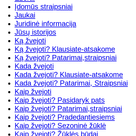
Įdomūs straipsniai
Jaukai
Juridinė informacija
Jūsų istorijos
Ką žvejoti
Ką žvejoti? Klausiate-atsakome
Ką žvejoti? Patarimai,straipsniai
Kada žvejoti
Kada žvejoti? Klausiate-atsakome
Kada žvejoti? Patarimai, Straipsniai
Kaip žvejoti
Kaip žvejoti? Pasidaryk pats
Kaip žvejoti? Patarimai,straipsniai
Kaip žvejoti? Pradedantiesiems
Kaip žvejoti? Sezoninė žūklė
Kaip žvejoti? Žūklės būdai