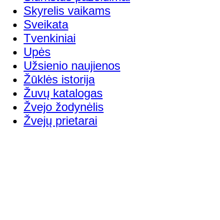
Skyrelis vaikams
Sveikata
Tvenkiniai
Upės
Užsienio naujienos
Žūklės istorija
Žuvų katalogas
Žvejo žodynėlis
Žvejų prietarai