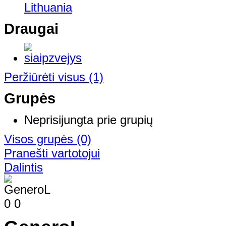
Lithuania
Draugai
Peržiūrėti visus
(1)
Grupės
Neprisijungta prie grupių
Visos grupės
(0)
Pranešti vartotojui
Dalintis
0
0