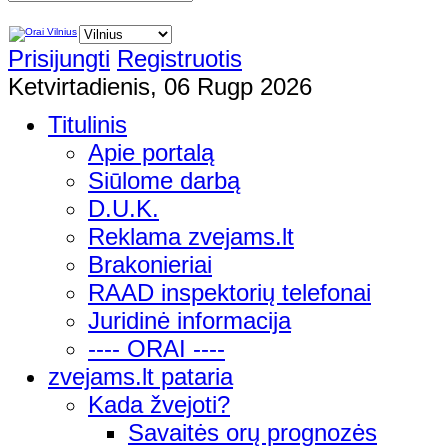
Prisijungti
Registruotis
Ketvirtadienis, 06 Rugp 2026
Titulinis
Apie portalą
Siūlome darbą
D.U.K.
Reklama zvejams.lt
Brakonieriai
RAAD inspektorių telefonai
Juridinė informacija
---- ORAI ----
zvejams.lt pataria
Kada žvejoti?
Savaitės orų prognozės