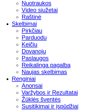
Nuotraukos
Video siužetai
Raštinė
Skelbimai
Pirkčiau
Parduodu
Keičiu
Dovanoju
Paslaugos
Reikalinga pagalba
Naujas skelbimas
Renginiai
Anonsai
Varžybos ir Rezultatai
Žūklės šventės
Susitikimai ir įspūdžiai