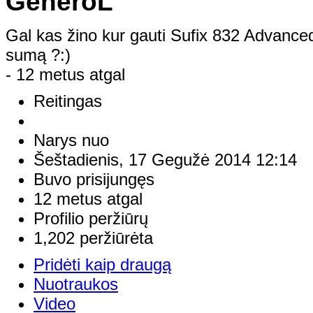
GeneroL
Gal kas žino kur gauti Sufix 832 Advanced
sumą ?:)
- 12 metus atgal
Reitingas
Narys nuo
Šeštadienis, 17 Gegužė 2014 12:14
Buvo prisijungęs
12 metus atgal
Profilio peržiūrų
1,202 peržiūrėta
Pridėti kaip draugą
Nuotraukos
Video