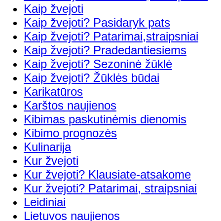
Kaip žvejoti
Kaip žvejoti? Pasidaryk pats
Kaip žvejoti? Patarimai,straipsniai
Kaip žvejoti? Pradedantiesiems
Kaip žvejoti? Sezoninė žūklė
Kaip žvejoti? Žūklės būdai
Karikatūros
Karštos naujienos
Kibimas paskutinėmis dienomis
Kibimo prognozės
Kulinarija
Kur žvejoti
Kur žvejoti? Klausiate-atsakome
Kur žvejoti? Patarimai, straipsniai
Leidiniai
Lietuvos naujienos