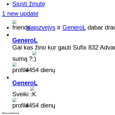
Siųsti žinutę
1 new update
siaipzvejys
ir
GeneroL
dabar dra
GeneroL
Gal kas žino kur gauti Sufix 832 Adva
sumą ?
4454 dienų
GeneroL
Sveiki
4454 dienų
Nėra prekeivių