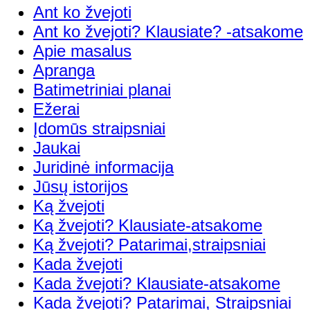
Ant ko žvejoti
Ant ko žvejoti? Klausiate? -atsakome
Apie masalus
Apranga
Batimetriniai planai
Ežerai
Įdomūs straipsniai
Jaukai
Juridinė informacija
Jūsų istorijos
Ką žvejoti
Ką žvejoti? Klausiate-atsakome
Ką žvejoti? Patarimai,straipsniai
Kada žvejoti
Kada žvejoti? Klausiate-atsakome
Kada žvejoti? Patarimai, Straipsniai