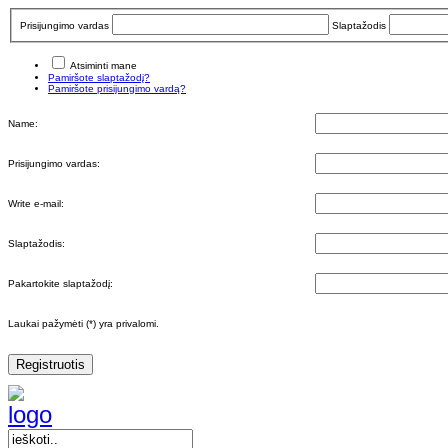
Prisijungimo vardas
Slaptažodis
Atsiminti mane
Pamiršote slaptažodį?
Pamiršote prisijungimo vardą?
Name:
Prisijungimo vardas:
Write e-mail:
Slaptažodis:
Pakartokite slaptažodį:
Laukai pažymėti (*) yra privalomi.
Registruotis