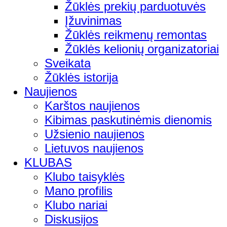
Žūklės prekių parduotuvės
Įžuvinimas
Žūklės reikmenų remontas
Žūklės kelionių organizatoriai
Sveikata
Žūklės istorija
Naujienos
Karštos naujienos
Kibimas paskutinėmis dienomis
Užsienio naujienos
Lietuvos naujienos
KLUBAS
Klubo taisyklės
Mano profilis
Klubo nariai
Diskusijos