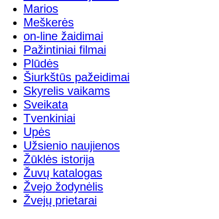
Marios
Meškerės
on-line žaidimai
Pažintiniai filmai
Plūdės
Šiurkštūs pažeidimai
Skyrelis vaikams
Sveikata
Tvenkiniai
Upės
Užsienio naujienos
Žūklės istorija
Žuvų katalogas
Žvejo žodynėlis
Žvejų prietarai