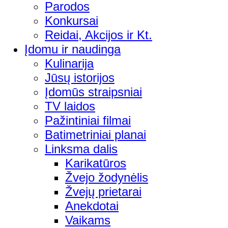
Parodos
Konkursai
Reidai, Akcijos ir Kt.
Įdomu ir naudinga
Kulinarija
Jūsų istorijos
Įdomūs straipsniai
TV laidos
Pažintiniai filmai
Batimetriniai planai
Linksma dalis
Karikatūros
Žvejo žodynėlis
Žvejų prietarai
Anekdotai
Vaikams