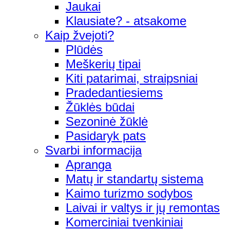
Jaukai
Klausiate? - atsakome
Kaip žvejoti?
Plūdės
Meškerių tipai
Kiti patarimai, straipsniai
Pradedantiesiems
Žūklės būdai
Sezoninė žūklė
Pasidaryk pats
Svarbi informacija
Apranga
Matų ir standartų sistema
Kaimo turizmo sodybos
Laivai ir valtys ir jų remontas
Komerciniai tvenkiniai