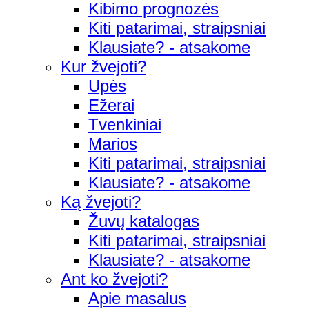
Kibimo prognozės
Kiti patarimai, straipsniai
Klausiate? - atsakome
Kur žvejoti?
Upės
Ežerai
Tvenkiniai
Marios
Kiti patarimai, straipsniai
Klausiate? - atsakome
Ką žvejoti?
Žuvų katalogas
Kiti patarimai, straipsniai
Klausiate? - atsakome
Ant ko žvejoti?
Apie masalus