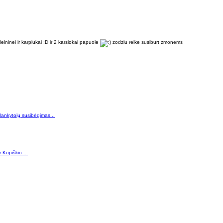
elninei ir karpiukai :D ir 2 karsiokai papuole
zodziu reike susiburt zmonems
 lankytojų susibėgimas...
 Kupiškio ...