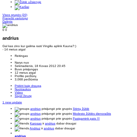
Visos grupės
(20)
Pranešti vartotojui
Dalintis
0
0
andrius
Gal kas zino kur galima rasti Vingiliu aplink Kauna?:)
- 14 metus atgal
Reitingas
Narys nuo
Sekmadienis, 18 Kovas 2012 20:45
Buvo prisijungęs
12 metus atgal
Profilio peržiūrų
3,068 peržiūrėta
Pridėti kaip draugą
Nuotraukos
Video
Siųsti žinutę
1 new update
andrius
prisijungė prie grupės
Stintų žūklė
andrius
prisijungė prie grupės
Modesto žūklės dienoraštis
andrius
prisijungė prie grupės
Pasigamink pats !!!
Karosas
ir
andrius
dabar draugai
Andriuz
ir
andrius
dabar draugai
andrius