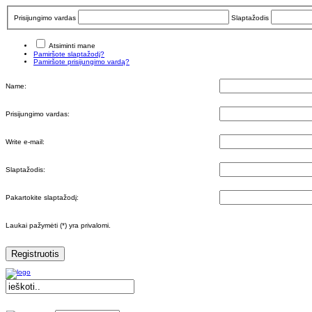
Prisijungimo vardas
Slaptažodis
Atsiminti mane
Pamiršote slaptažodį?
Pamiršote prisijungimo vardą?
Name:
Prisijungimo vardas:
Write e-mail:
Slaptažodis:
Pakartokite slaptažodį:
Laukai pažymėti (*) yra privalomi.
Registruotis