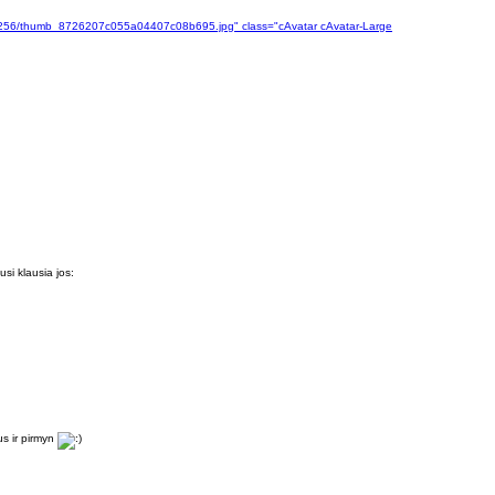
06/256/thumb_8726207c055a04407c08b695.jpg" class="cAvatar cAvatar-Large
si klausia jos:
us ir pirmyn