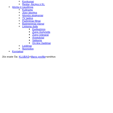
Konkursai
Reidai, Akcijos ir Kt.
Įdomu ir naudinga
Kulinarija
Jūsų istorijos
Įdomūs straipsniai
TV laidos
Pažintiniai filmai
Batimetriniai planai
Linksma dalis
Karikatūros
Žvejo žodynėlis
Žvejų prietarai
Anekdotai
Vaikams
On-line žaidimai
Leidiniai
Nuorodos
Kontaktai
Jūs esate čia:
KLUBAS
»
Mano profilis
»
andrius