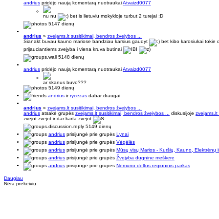
andrius
pridėjo naują komentarą nuotraukai
Atvaizd0077
nu nu
bet is lietuviu mokykloje turbut 2 turejai :D
5147 dienų
andrius
»
zvejams.lt susitikimai, bendros žvejybos ...
Sianakt buvau kauno mariose bandziau karsius gaudyt
bet kibo karosiukai tokie d
prijauciantiems zvejyba i viena kruva butinai
5148 dienų
andrius
pridėjo naują komentarą nuotraukai
Atvaizd0077
ar skanus buvo???
5149 dienų
andrius
ir
rycezas
dabar draugai
andrius
»
zvejams.lt susitikimai, bendros žvejybos ...
andrius
atsakė grupės
zvejams.lt susitikimai, bendros žvejybos ...
diskusijoje
zvejams.lt
zvejot zvejot ir dar karta zvejot
5149 dienų
andrius
prisijungė prie grupės
Lynai
andrius
prisijungė prie grupės
Vėgėlės
andrius
prisijungė prie grupės
Mūsų visų Marios - Kuršių, Kauno, Elektrėnų ir
andrius
prisijungė prie grupės
Žvejyba dugnine meškere
andrius
prisijungė prie grupės
Nemuno deltos regioninis parkas
Daugiau
Nėra prekeivių