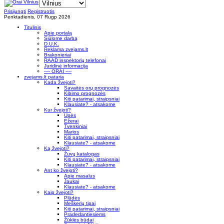
Prisijungti
Registruotis
Penktadienis, 07 Rugp 2026
Titulinis
Apie portalą
Siūlome darbą
D.U.K.
Reklama zvejams.lt
Brakonieriai
RAAD inspektorių telefonai
Juridinė informacija
---- ORAI ----
zvejams.lt pataria
Kada žvejoti?
Savaitės orų prognozės
Kibimo prognozės
Kiti patarimai, straipsniai
Klausiate? - atsakome
Kur žvejoti?
Upės
Ežerai
Tvenkiniai
Marios
Kiti patarimai, straipsniai
Klausiate? - atsakome
Ką žvejoti?
Žuvų katalogas
Kiti patarimai, straipsniai
Klausiate? - atsakome
Ant ko žvejoti?
Apie masalus
Jaukai
Klausiate? - atsakome
Kaip žvejoti?
Plūdės
Meškerių tipai
Kiti patarimai, straipsniai
Pradedantiesiems
Žūklės būdai