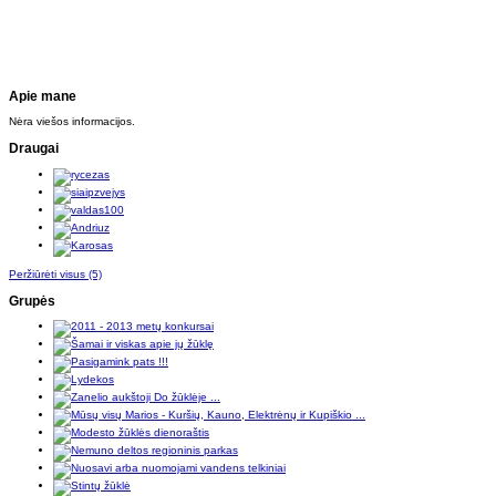
Apie mane
Nėra viešos informacijos.
Draugai
Peržiūrėti visus
(5)
Grupės