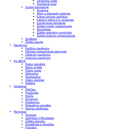
Sezoninė žūklė
Pasidaryk pats
Svarbi informacija
Apranga
Matų ir standartų sistema
Kaimo turizmo sodybos
Laivai ir valtys ir jų remontas
Komerciniai tvenkiniai
Žūklės prekių parduotuvės
Įžuvinimas
Žūklės reikmenų remontas
Žūklės kelionių organizatoriai
Sveikata
Žūklės istorija
Naujienos
Karštos naujienos
Kibimas paskutinėmis dienomis
Užsienio naujienos
Lietuvos naujienos
KLUBAS
Klubo taisyklės
Mano profilis
Klubo nariai
Diskusijos
Nuotraukos
Video siužetai
Raštinė
Skelbimai
Pirkčiau
Parduodu
Keičiu
Dovanoju
Paslaugos
Reikalinga pagalba
Naujas skelbimas
Renginiai
Anonsai
Varžybos ir Rezultatai
Žūklės šventės
Susitikimai ir įspūdžiai
Parodos