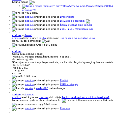
Kauno marios
" src="https://www.zvejams.lt/images/photos/11
onstream"/>
4501 dienų
andrius
prisijungė prie grupės
Brakonieriai
andrius
prisijungė prie grupės
Blevyzgos ir pliurpalai
andrius
prisijungė prie grupės
Šamai ir viskas apie jų žūklę
andrius
prisijungė prie grupės
2011 - 2012 metų konkursai
andrius
»
Jaukai
andrius
atsakė grupės
Jaukai
diskusijoje
Eugenijaus žvejo jaukas karšiui
idomu ka dar pamirsai :D
5142 dienų
andrius
Grįžta sūnus namo ir sako:
-Mama, su mergina susipažinau, nerūko, negeria...
-Tai kviesk ją į vidų!
Sūnus įveda vos ant kojų bepastovinčią, dvokiančią, žagsinčią merginą. Motina nustebu
-Tai tu nerūkai?
-Ne-a-a... ik...
-Ir negeri?
-Ik... ne
5143 dienų
andrius
prisijungė prie grupės
Karšiai
andrius
prisijungė prie grupės
Žūklė užsienyje
andrius
ir
valdas100
dabar draugai
andrius
»
Karosas
andrius
atsakė grupės
Karosas
diskusijoje
Ant ko gaudote karosus ir kuo jaukinate?
kauno mariose galo kabliuko slept nereike
mauni 2-3 sausus pusrycius ir 3-4 dzik
5147 dienų
andrius
prisijungė prie grupės
Karosas