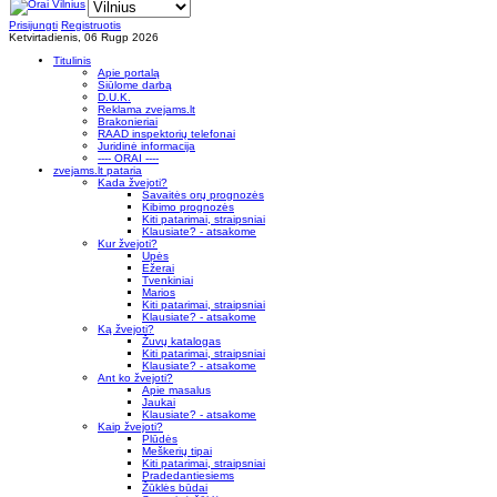
Prisijungti
Registruotis
Ketvirtadienis, 06 Rugp 2026
Titulinis
Apie portalą
Siūlome darbą
D.U.K.
Reklama zvejams.lt
Brakonieriai
RAAD inspektorių telefonai
Juridinė informacija
---- ORAI ----
zvejams.lt pataria
Kada žvejoti?
Savaitės orų prognozės
Kibimo prognozės
Kiti patarimai, straipsniai
Klausiate? - atsakome
Kur žvejoti?
Upės
Ežerai
Tvenkiniai
Marios
Kiti patarimai, straipsniai
Klausiate? - atsakome
Ką žvejoti?
Žuvų katalogas
Kiti patarimai, straipsniai
Klausiate? - atsakome
Ant ko žvejoti?
Apie masalus
Jaukai
Klausiate? - atsakome
Kaip žvejoti?
Plūdės
Meškerių tipai
Kiti patarimai, straipsniai
Pradedantiesiems
Žūklės būdai