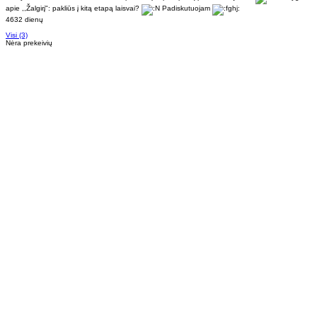
apie ,,Žalgirį": pakliūs į kitą etapą laisvai?
Padiskutuojam
4632 dienų
Visi (3)
Nėra prekeivių