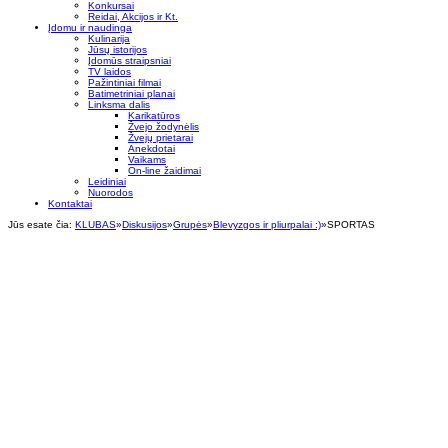
Konkursai
Reidai, Akcijos ir Kt.
Įdomu ir naudinga
Kulinarija
Jūsų istorijos
Įdomūs straipsniai
TV laidos
Pažintiniai filmai
Batimetriniai planai
Linksma dalis
Karikatūros
Žvejo žodynėlis
Žvejų prietarai
Anekdotai
Vaikams
On-line žaidimai
Leidiniai
Nuorodos
Kontaktai
Jūs esate čia:
KLUBAS
»
Diskusijos
»
Grupės
»
Blevyzgos ir pliurpalai :)
»
SPORTAS