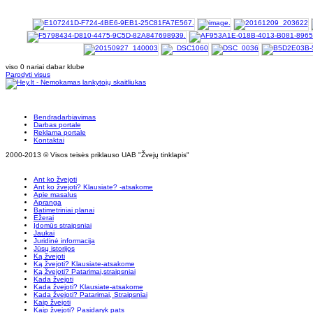
viso 0 nariai dabar klube
Parodyti visus
Bendradarbiavimas
Darbas portale
Reklama portale
Kontaktai
2000-2013 © Visos teisės priklauso UAB "Žvejų tinklapis"
Ant ko žvejoti
Ant ko žvejoti? Klausiate? -atsakome
Apie masalus
Apranga
Batimetriniai planai
Ežerai
Įdomūs straipsniai
Jaukai
Juridinė informacija
Jūsų istorijos
Ką žvejoti
Ką žvejoti? Klausiate-atsakome
Ką žvejoti? Patarimai,straipsniai
Kada žvejoti
Kada žvejoti? Klausiate-atsakome
Kada žvejoti? Patarimai, Straipsniai
Kaip žvejoti
Kaip žvejoti? Pasidaryk pats