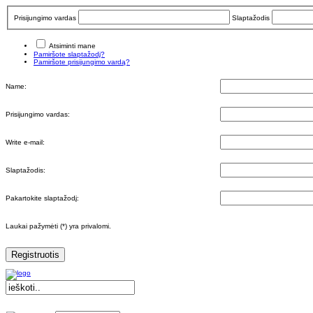
Prisijungimo vardas
Slaptažodis
Atsiminti mane
Pamiršote slaptažodį?
Pamiršote prisijungimo vardą?
Name:
Prisijungimo vardas:
Write e-mail:
Slaptažodis:
Pakartokite slaptažodį:
Laukai pažymėti (*) yra privalomi.
Registruotis