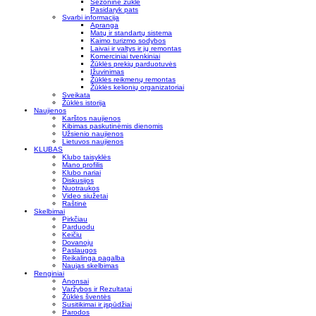
Sezoninė žūklė
Pasidaryk pats
Svarbi informacija
Apranga
Matų ir standartų sistema
Kaimo turizmo sodybos
Laivai ir valtys ir jų remontas
Komerciniai tvenkiniai
Žūklės prekių parduotuvės
Įžuvinimas
Žūklės reikmenų remontas
Žūklės kelionių organizatoriai
Sveikata
Žūklės istorija
Naujienos
Karštos naujienos
Kibimas paskutinėmis dienomis
Užsienio naujienos
Lietuvos naujienos
KLUBAS
Klubo taisyklės
Mano profilis
Klubo nariai
Diskusijos
Nuotraukos
Video siužetai
Raštinė
Skelbimai
Pirkčiau
Parduodu
Keičiu
Dovanoju
Paslaugos
Reikalinga pagalba
Naujas skelbimas
Renginiai
Anonsai
Varžybos ir Rezultatai
Žūklės šventės
Susitikimai ir įspūdžiai
Parodos