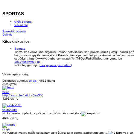
SPORTAS
Grįžti į grupę
Visi nariai
Pranešti diskusiją
Dalintis
Kitos diskusijos
Sportas
Tiems, kas varot, kad sirgalius Petras "pats kaltas, kad pakėlė ranką į viršų", siūlau pažiūr
britų sistemingą šlapinimąsi ant Prezidentūros pamatų laikyti paskėsinimu į mūsų nacio
supūdant. http://www.youtube.com/watch?v=TGOysFzt8UU&feature=youtu.be
101 Atsakymai (-ų)
Pokalbių grupėje:
Blevyzgos ir pliurpalai :)
Viskas apie sportą.
Diskusijos autorius
cingis
, 4632 dienų
Atsakymai
henri
http://youtu.be/cAfJgoYeVZY
4291 dienų
valdas100
Nu ką, nusiraut plaukus galima buvo žiūrint šias varžybas
4632 dienų
cingis
Na vyrukai, matau mažokai kalbam apie žūklę: apie sportą padiskutuojam....
Eurolyga: ar ,