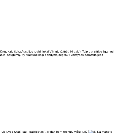
ėt, kaip šoka Austrijos regbininkai Vilniuje (žiūrėti iki galo). Taip pat siūlau ilgametį
nalinį saugumą, t.y. traktuoti kaip bandymą sugriauti valstybės pamatus juos
,Lietuvos rytas" jau ,,palaidotas", ar dar, bent teorinių vilčių turi?
Ką manote