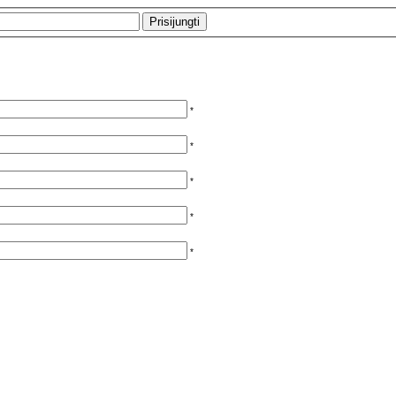
*
*
*
*
*