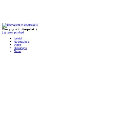
Blevyzgos ir pliurpalai :)
Į grupės puslapį
Įvykiai
Nuotraukos
Video
Diskusijos
Nariai