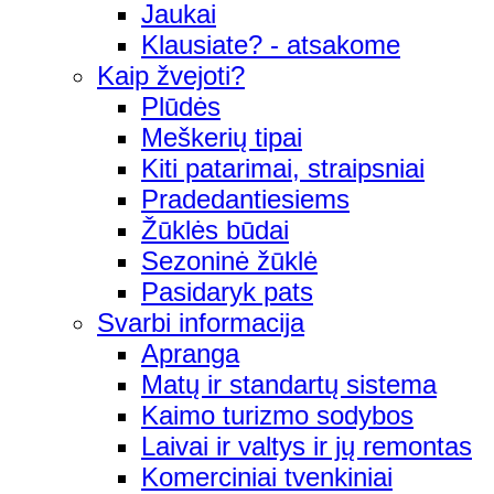
Jaukai
Klausiate? - atsakome
Kaip žvejoti?
Plūdės
Meškerių tipai
Kiti patarimai, straipsniai
Pradedantiesiems
Žūklės būdai
Sezoninė žūklė
Pasidaryk pats
Svarbi informacija
Apranga
Matų ir standartų sistema
Kaimo turizmo sodybos
Laivai ir valtys ir jų remontas
Komerciniai tvenkiniai