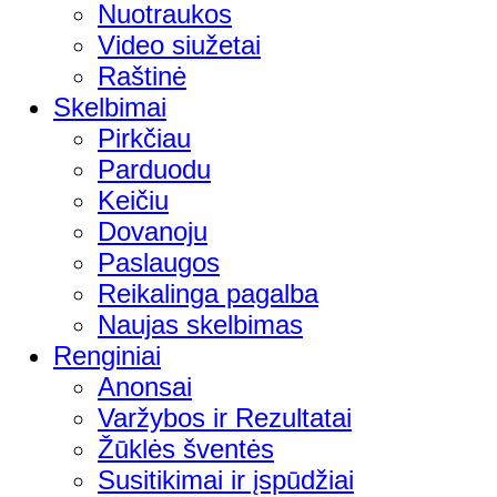
Nuotraukos
Video siužetai
Raštinė
Skelbimai
Pirkčiau
Parduodu
Keičiu
Dovanoju
Paslaugos
Reikalinga pagalba
Naujas skelbimas
Renginiai
Anonsai
Varžybos ir Rezultatai
Žūklės šventės
Susitikimai ir įspūdžiai