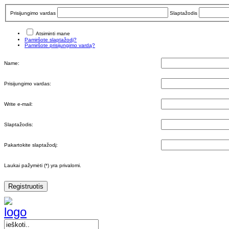
Prisijungimo vardas
Slaptažodis
Atsiminti mane
Pamiršote slaptažodį?
Pamiršote prisijungimo vardą?
Name:
Prisijungimo vardas:
Write e-mail:
Slaptažodis:
Pakartokite slaptažodį:
Laukai pažymėti (*) yra privalomi.
Registruotis