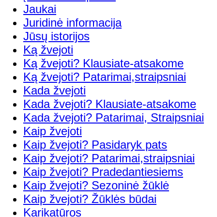
Jaukai
Juridinė informacija
Jūsų istorijos
Ką žvejoti
Ką žvejoti? Klausiate-atsakome
Ką žvejoti? Patarimai,straipsniai
Kada žvejoti
Kada žvejoti? Klausiate-atsakome
Kada žvejoti? Patarimai, Straipsniai
Kaip žvejoti
Kaip žvejoti? Pasidaryk pats
Kaip žvejoti? Patarimai,straipsniai
Kaip žvejoti? Pradedantiesiems
Kaip žvejoti? Sezoninė žūklė
Kaip žvejoti? Žūklės būdai
Karikatūros