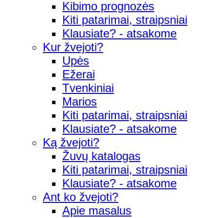
Kibimo prognozės
Kiti patarimai, straipsniai
Klausiate? - atsakome
Kur žvejoti?
Upės
Ežerai
Tvenkiniai
Marios
Kiti patarimai, straipsniai
Klausiate? - atsakome
Ką žvejoti?
Žuvų katalogas
Kiti patarimai, straipsniai
Klausiate? - atsakome
Ant ko žvejoti?
Apie masalus