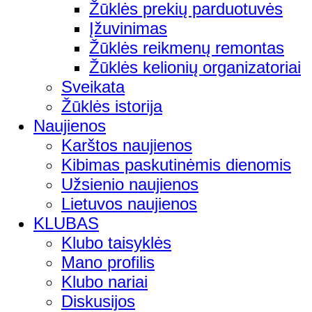
Žūklės prekių parduotuvės
Įžuvinimas
Žūklės reikmenų remontas
Žūklės kelionių organizatoriai
Sveikata
Žūklės istorija
Naujienos
Karštos naujienos
Kibimas paskutinėmis dienomis
Užsienio naujienos
Lietuvos naujienos
KLUBAS
Klubo taisyklės
Mano profilis
Klubo nariai
Diskusijos