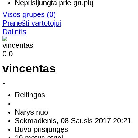
Neprisijungta prie grupių
Visos grupės
(0)
Pranešti vartotojui
Dalintis
0
0
vincentas
-
Reitingas
Narys nuo
Sekmadienis, 08 Sausis 2017 20:21
Buvo prisijungęs
10 metus atgal