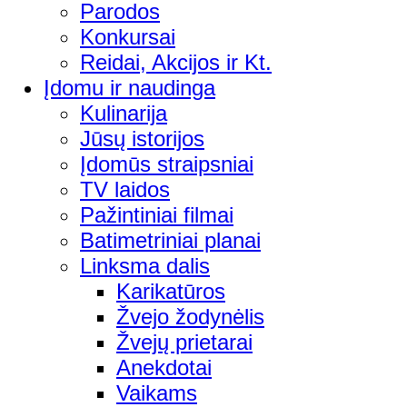
Parodos
Konkursai
Reidai, Akcijos ir Kt.
Įdomu ir naudinga
Kulinarija
Jūsų istorijos
Įdomūs straipsniai
TV laidos
Pažintiniai filmai
Batimetriniai planai
Linksma dalis
Karikatūros
Žvejo žodynėlis
Žvejų prietarai
Anekdotai
Vaikams