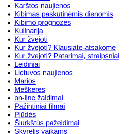
Karštos naujienos
Kibimas paskutinėmis dienomis
Kibimo prognozės
Kulinarija
Kur žvejoti
Kur žvejoti? Klausiate-atsakome
Kur žvejoti? Patarimai, straipsniai
Leidiniai
Lietuvos naujienos
Marios
Meškerės
on-line žaidimai
Pažintiniai filmai
Plūdės
Šiurkštūs pažeidimai
Skyrelis vaikams