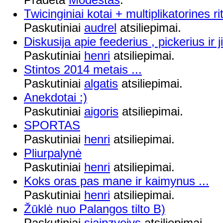
Twicinginiai kotai + multiplikatorines ri
Paskutiniai
audrel
atsiliepimai.
Diskusija apie feederius , pickerius ir
Paskutiniai
henri
atsiliepimai.
Stintos 2014 metais ...
Paskutiniai
algatis
atsiliepimai.
Anekdotai :)
Paskutiniai
aigoris
atsiliepimai.
SPORTAS
Paskutiniai
henri
atsiliepimai.
Pliurpalynė
Paskutiniai
henri
atsiliepimai.
Koks oras pas mane ir kaimynus ...
Paskutiniai
henri
atsiliepimai.
Žūklė nuo Palangos tilto B)
Paskutiniai
siaipzvejys
atsiliepimai.