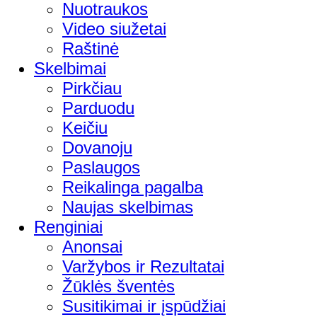
Nuotraukos
Video siužetai
Raštinė
Skelbimai
Pirkčiau
Parduodu
Keičiu
Dovanoju
Paslaugos
Reikalinga pagalba
Naujas skelbimas
Renginiai
Anonsai
Varžybos ir Rezultatai
Žūklės šventės
Susitikimai ir įspūdžiai