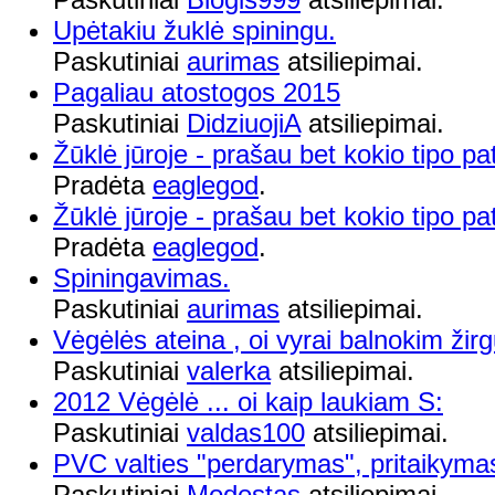
Upėtakiu žuklė spiningu.
Paskutiniai
aurimas
atsiliepimai.
Pagaliau atostogos 2015
Paskutiniai
DidziuojiA
atsiliepimai.
Žūklė jūroje - prašau bet kokio tipo pa
Pradėta
eaglegod
.
Žūklė jūroje - prašau bet kokio tipo pa
Pradėta
eaglegod
.
Spiningavimas.
Paskutiniai
aurimas
atsiliepimai.
Vėgėlės ateina , oi vyrai balnokim žirg
Paskutiniai
valerka
atsiliepimai.
2012 Vėgėlė ... oi kaip laukiam S:
Paskutiniai
valdas100
atsiliepimai.
PVC valties "perdarymas", pritaikyma
Paskutiniai
Modestas
atsiliepimai.