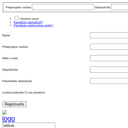
Prisijungimo vardas
Slaptažodis
Atsiminti mane
Pamiršote slaptažodį?
Pamiršote prisijungimo vardą?
Name:
Prisijungimo vardas:
Write e-mail:
Slaptažodis:
Pakartokite slaptažodį:
Laukai pažymėti (*) yra privalomi.
Registruotis