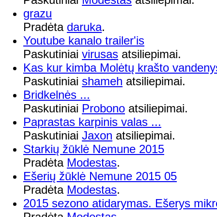
grazu
Pradėta
daruka
.
Youtube kanalo trailer'is
Paskutiniai
virusas
atsiliepimai.
Kas kur kimba Molėtų krašto vandenys
Paskutiniai
shameh
atsiliepimai.
Bridkelnės ...
Paskutiniai
Probono
atsiliepimai.
Paprastas karpinis valas ...
Paskutiniai
Jaxon
atsiliepimai.
Starkių žūklė Nemune 2015
Pradėta
Modestas
.
Ešerių žūklė Nemune 2015 05
Pradėta
Modestas
.
2015 sezono atidarymas. Ešerys mikr
Pradėta
Modestas
.