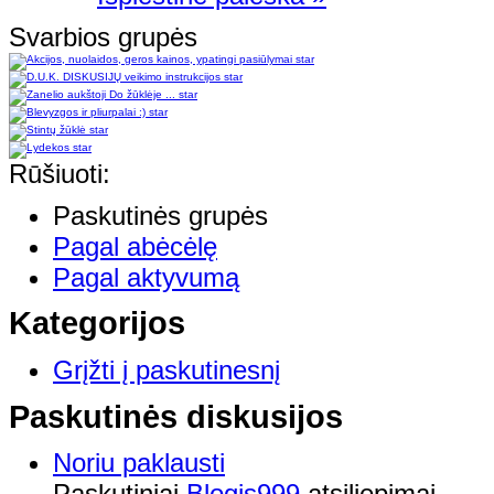
Svarbios grupės
star
star
star
star
star
star
Rūšiuoti:
Paskutinės grupės
Pagal abėcėlę
Pagal aktyvumą
Kategorijos
Grįžti į paskutinesnį
Paskutinės diskusijos
Noriu paklausti
Paskutiniai
Blogis999
atsiliepimai.