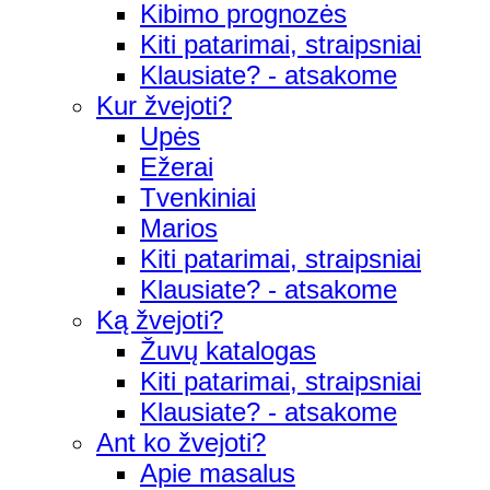
Kibimo prognozės
Kiti patarimai, straipsniai
Klausiate? - atsakome
Kur žvejoti?
Upės
Ežerai
Tvenkiniai
Marios
Kiti patarimai, straipsniai
Klausiate? - atsakome
Ką žvejoti?
Žuvų katalogas
Kiti patarimai, straipsniai
Klausiate? - atsakome
Ant ko žvejoti?
Apie masalus