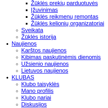
Žūklės prekių parduotuvės
Įžuvinimas
Žūklės reikmenų remontas
Žūklės kelionių organizatoriai
Sveikata
Žūklės istorija
Naujienos
Karštos naujienos
Kibimas paskutinėmis dienomis
Užsienio naujienos
Lietuvos naujienos
KLUBAS
Klubo taisyklės
Mano profilis
Klubo nariai
Diskusijos