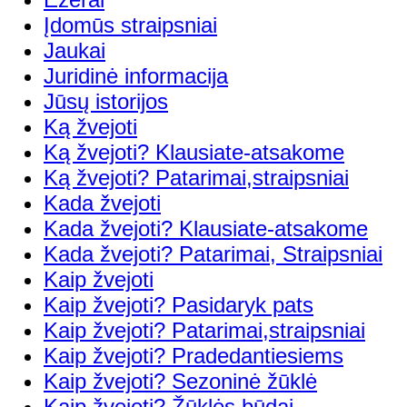
Įdomūs straipsniai
Jaukai
Juridinė informacija
Jūsų istorijos
Ką žvejoti
Ką žvejoti? Klausiate-atsakome
Ką žvejoti? Patarimai,straipsniai
Kada žvejoti
Kada žvejoti? Klausiate-atsakome
Kada žvejoti? Patarimai, Straipsniai
Kaip žvejoti
Kaip žvejoti? Pasidaryk pats
Kaip žvejoti? Patarimai,straipsniai
Kaip žvejoti? Pradedantiesiems
Kaip žvejoti? Sezoninė žūklė
Kaip žvejoti? Žūklės būdai