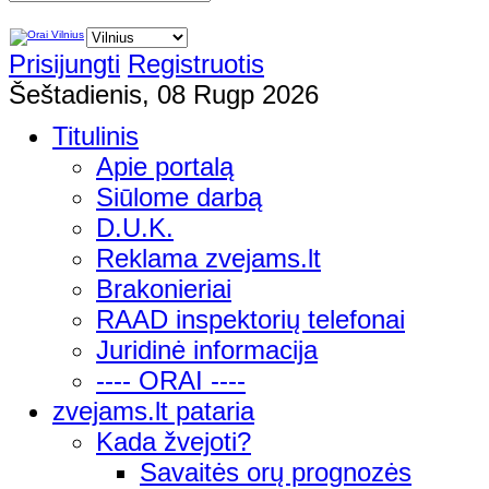
Prisijungti
Registruotis
Šeštadienis, 08 Rugp 2026
Titulinis
Apie portalą
Siūlome darbą
D.U.K.
Reklama zvejams.lt
Brakonieriai
RAAD inspektorių telefonai
Juridinė informacija
---- ORAI ----
zvejams.lt pataria
Kada žvejoti?
Savaitės orų prognozės