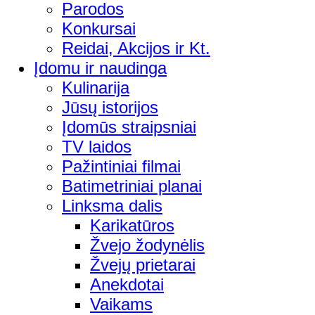
Parodos
Konkursai
Reidai, Akcijos ir Kt.
Įdomu ir naudinga
Kulinarija
Jūsų istorijos
Įdomūs straipsniai
TV laidos
Pažintiniai filmai
Batimetriniai planai
Linksma dalis
Karikatūros
Žvejo žodynėlis
Žvejų prietarai
Anekdotai
Vaikams