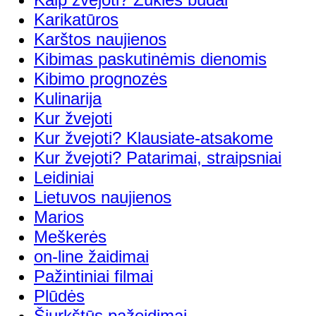
Karikatūros
Karštos naujienos
Kibimas paskutinėmis dienomis
Kibimo prognozės
Kulinarija
Kur žvejoti
Kur žvejoti? Klausiate-atsakome
Kur žvejoti? Patarimai, straipsniai
Leidiniai
Lietuvos naujienos
Marios
Meškerės
on-line žaidimai
Pažintiniai filmai
Plūdės
Šiurkštūs pažeidimai