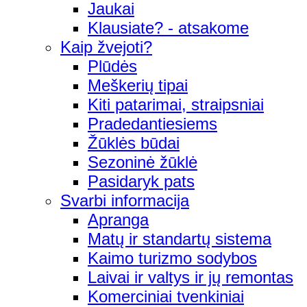
Jaukai
Klausiate? - atsakome
Kaip žvejoti?
Plūdės
Meškerių tipai
Kiti patarimai, straipsniai
Pradedantiesiems
Žūklės būdai
Sezoninė žūklė
Pasidaryk pats
Svarbi informacija
Apranga
Matų ir standartų sistema
Kaimo turizmo sodybos
Laivai ir valtys ir jų remontas
Komerciniai tvenkiniai