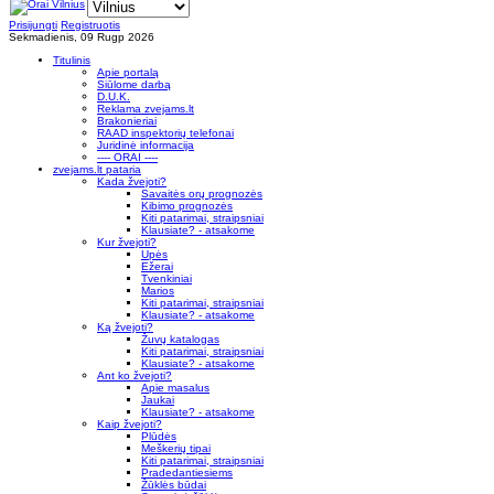
Prisijungti
Registruotis
Sekmadienis, 09 Rugp 2026
Titulinis
Apie portalą
Siūlome darbą
D.U.K.
Reklama zvejams.lt
Brakonieriai
RAAD inspektorių telefonai
Juridinė informacija
---- ORAI ----
zvejams.lt pataria
Kada žvejoti?
Savaitės orų prognozės
Kibimo prognozės
Kiti patarimai, straipsniai
Klausiate? - atsakome
Kur žvejoti?
Upės
Ežerai
Tvenkiniai
Marios
Kiti patarimai, straipsniai
Klausiate? - atsakome
Ką žvejoti?
Žuvų katalogas
Kiti patarimai, straipsniai
Klausiate? - atsakome
Ant ko žvejoti?
Apie masalus
Jaukai
Klausiate? - atsakome
Kaip žvejoti?
Plūdės
Meškerių tipai
Kiti patarimai, straipsniai
Pradedantiesiems
Žūklės būdai