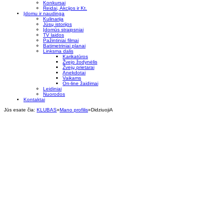
Konkursai
Reidai, Akcijos ir Kt.
Įdomu ir naudinga
Kulinarija
Jūsų istorijos
Įdomūs straipsniai
TV laidos
Pažintiniai filmai
Batimetriniai planai
Linksma dalis
Karikatūros
Žvejo žodynėlis
Žvejų prietarai
Anekdotai
Vaikams
On-line žaidimai
Leidiniai
Nuorodos
Kontaktai
Jūs esate čia:
KLUBAS
»
Mano profilis
»
DidziuojiA