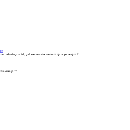
015
 man atostogos 7d, gal kas noretu vaziuoti i jura pazvejoti ?
as-vilniuje/ ?