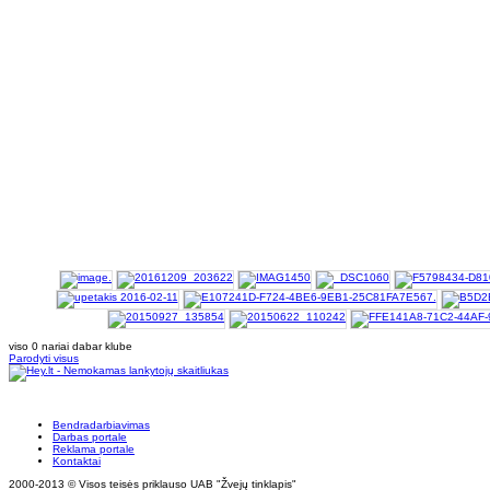
viso 0 nariai dabar klube
Parodyti visus
Bendradarbiavimas
Darbas portale
Reklama portale
Kontaktai
2000-2013 © Visos teisės priklauso UAB "Žvejų tinklapis"