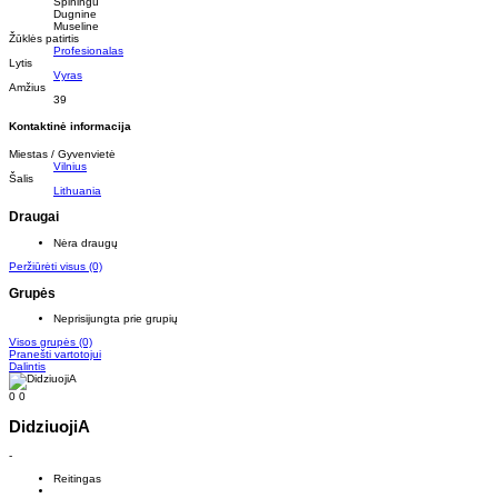
Spiningu
Dugnine
Museline
Žūklės patirtis
Profesionalas
Lytis
Vyras
Amžius
39
Kontaktinė informacija
Miestas / Gyvenvietė
Vilnius
Šalis
Lithuania
Draugai
Nėra draugų
Peržiūrėti visus
(0)
Grupės
Neprisijungta prie grupių
Visos grupės
(0)
Pranešti vartotojui
Dalintis
0
0
DidziuojiA
-
Reitingas