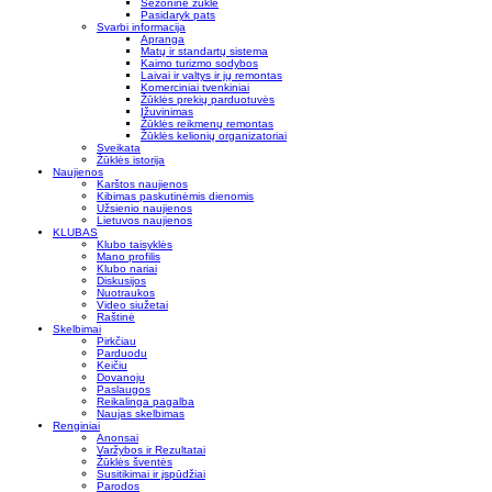
Sezoninė žūklė
Pasidaryk pats
Svarbi informacija
Apranga
Matų ir standartų sistema
Kaimo turizmo sodybos
Laivai ir valtys ir jų remontas
Komerciniai tvenkiniai
Žūklės prekių parduotuvės
Įžuvinimas
Žūklės reikmenų remontas
Žūklės kelionių organizatoriai
Sveikata
Žūklės istorija
Naujienos
Karštos naujienos
Kibimas paskutinėmis dienomis
Užsienio naujienos
Lietuvos naujienos
KLUBAS
Klubo taisyklės
Mano profilis
Klubo nariai
Diskusijos
Nuotraukos
Video siužetai
Raštinė
Skelbimai
Pirkčiau
Parduodu
Keičiu
Dovanoju
Paslaugos
Reikalinga pagalba
Naujas skelbimas
Renginiai
Anonsai
Varžybos ir Rezultatai
Žūklės šventės
Susitikimai ir įspūdžiai
Parodos