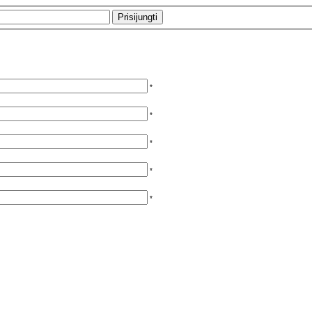
*
*
*
*
*