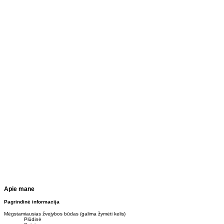
Apie mane
Pagrindinė informacija
Mėgstamiausias žvejybos būdas (galima žymėti kelis)
Plūdinė