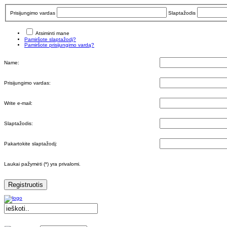
Prisijungimo vardas
Slaptažodis
Atsiminti mane
Pamiršote slaptažodį?
Pamiršote prisijungimo vardą?
Name:
Prisijungimo vardas:
Write e-mail:
Slaptažodis:
Pakartokite slaptažodį:
Laukai pažymėti (*) yra privalomi.
Registruotis