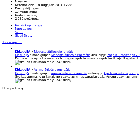
Narys nuo
Ketvirtadienis, 18 Rugpjūtis 2016 17:38
Buvo prisijungęs
10 metus atgal
Profilio peržiūrų
2,530 peržiūrėta
Pridėti kaip draugą
Nuotraukos
Video
Siųsti žinutę
1 new update
DidziuojiA
»
Modesto žūklės dienoraštis
DidziuojiA
atsakė grupės
Modesto žūklės dienoraštis
diskusijoje
Pagaliau atostogos 2
Esu fasados apdailos meistras http://graziapdaila.lt/fasado-apdaila-vilniuje/ Pagaliau ir
3642 dienų
DidziuojiA
»
Aurimo žūklės dienoraštis
DidziuojiA
atsakė grupės
Aurimo žūklės dienoraštis
diskusijoje
Upėtakiu žuklė spiningu.
Sveikas aurimai, o tu kartais ne dazytojas is http://graziapdaila.lt/sienu-dazymas-remont
3642 dienų
Nėra prekeivių