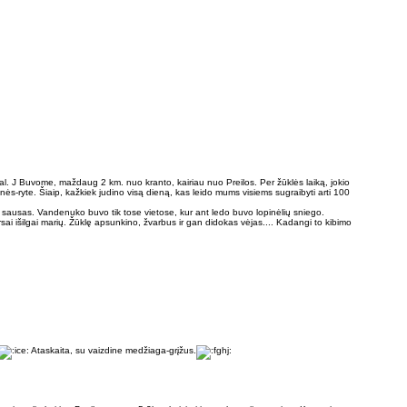
val. J Buvome, maždaug 2 km. nuo kranto, kairiau nuo Preilos. Per žūklės laiką, jokio
nės-ryte. Šiaip, kažkiek judino visą dieną, kas leido mums visiems sugraibyti arti 100
r sausas. Vandenuko buvo tik tose vietose, kur ant ledo buvo lopinėlių sniego.
kersai išilgai marių. Žūklę apsunkino, žvarbus ir gan didokas vėjas.... Kadangi to kibimo
Ataskaita, su vaizdine medžiaga-grįžus.