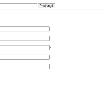
*
*
*
*
*