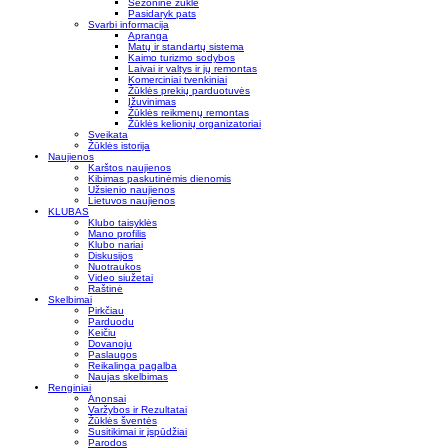
Sezoninė žūklė
Pasidaryk pats
Svarbi informacija
Apranga
Matų ir standartų sistema
Kaimo turizmo sodybos
Laivai ir valtys ir jų remontas
Komerciniai tvenkiniai
Žūklės prekių parduotuvės
Įžuvinimas
Žūklės reikmenų remontas
Žūklės kelionių organizatoriai
Sveikata
Žūklės istorija
Naujienos
Karštos naujienos
Kibimas paskutinėmis dienomis
Užsienio naujienos
Lietuvos naujienos
KLUBAS
Klubo taisyklės
Mano profilis
Klubo nariai
Diskusijos
Nuotraukos
Video siužetai
Raštinė
Skelbimai
Pirkčiau
Parduodu
Keičiu
Dovanoju
Paslaugos
Reikalinga pagalba
Naujas skelbimas
Renginiai
Anonsai
Varžybos ir Rezultatai
Žūklės šventės
Susitikimai ir įspūdžiai
Parodos