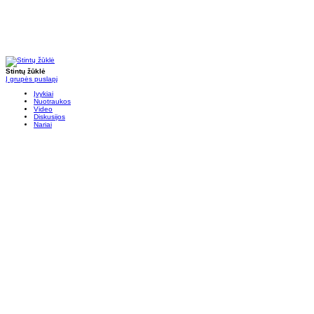
Stintų žūklė
Į grupės puslapį
Įvykiai
Nuotraukos
Video
Diskusijos
Nariai