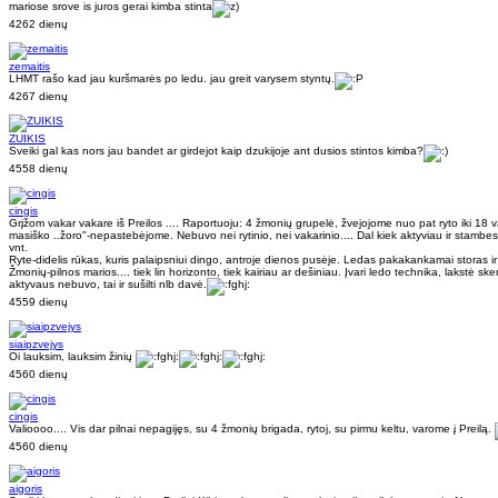
mariose srove is juros gerai kimba stinta
4262 dienų
zemaitis
LHMT rašo kad jau kuršmarės po ledu. jau greit varysem styntų.
4267 dienų
ZUIKIS
Sveiki gal kas nors jau bandet ar girdejot kaip dzukijoje ant dusios stintos kimba?
4558 dienų
cingis
Grįžom vakar vakare iš Preilos .... Raportuoju: 4 žmonių grupelė, žvejojome nuo pat ryto iki 18 
masiško ..žoro"-nepastebėjome. Nebuvo nei rytinio, nei vakarinio.... Dal kiek aktyviau ir stambes
vnt.
Ryte-didelis rūkas, kuris palaipsniui dingo, antroje dienos pusėje. Ledas pakakankamai storas i
Žmonių-pilnos marios.... tiek lin horizonto, tiek kairiau ar dešiniau. Įvari ledo technika, lakstė s
aktyvaus nebuvo, tai ir sušilti nlb davė.
4559 dienų
siaipzvejys
Oi lauksim, lauksim žinių
4560 dienų
cingis
Valioooo.... Vis dar pilnai nepagijęs, su 4 žmonių brigada, rytoj, su pirmu keltu, varome į Preilą.
4560 dienų
aigoris