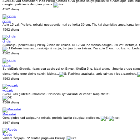
Sveiki,buvau sekmadieni ir as Preiloi.Kibimas buvo galima sakyti puikus tik buvom apie 1km. nuo 
daugiau patirties ir daugiau privare.
4562 dienų
cingis
Apie 15 val. Preiloje, reikalai nepagerėjo: turi po kokia 30 vnt. Tik, kai skambijau antrą kartą ji
4562 dienų
cingis
Skambijau penketukui į Preilą. Žinios ne kokios. Iki 12 val. nė vienas daugiau 20 vnt. neturėjo. Sako
Kelionė į marias, prasidėjo iš naujo, bet jau buvo šviesu. Yra apie 2 km. nuo kranto. Led
4562 dienų
cingis
Su didžiule širdgėla, (pats esu apsirgęs) ryt iš ryto, išlydžiu 5-ių, labai artimų, žmonių grupę stint
diena nieko gero-tikrins naktinį kibimą...
Patikimą ataskaitą, apie stintas ir ledą-pateiksiu.
4563 dienų
wasaris
Sveiki, kas girdeti Kursmarese? Noreciau ryt vaziuoti. Ar verta? Kaip stinta?
4566 dienų
Mussolini
Gera girdet kad atsigauna reikalai preiloje laukiu daugiau atsiliepimu
4567 dienų
Rogės
Vakare žvejojau 72 stintas pagavau Preiloje