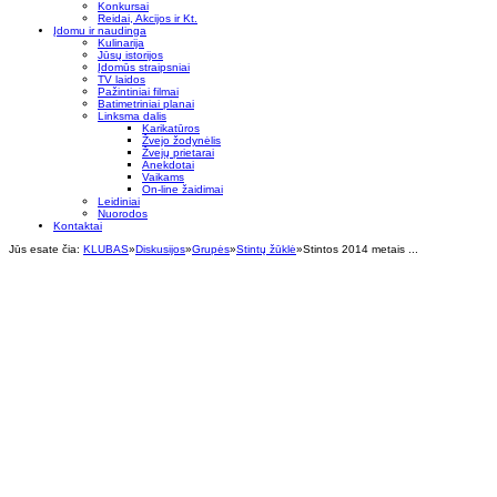
Konkursai
Reidai, Akcijos ir Kt.
Įdomu ir naudinga
Kulinarija
Jūsų istorijos
Įdomūs straipsniai
TV laidos
Pažintiniai filmai
Batimetriniai planai
Linksma dalis
Karikatūros
Žvejo žodynėlis
Žvejų prietarai
Anekdotai
Vaikams
On-line žaidimai
Leidiniai
Nuorodos
Kontaktai
Jūs esate čia:
KLUBAS
»
Diskusijos
»
Grupės
»
Stintų žūklė
»
Stintos 2014 metais ...