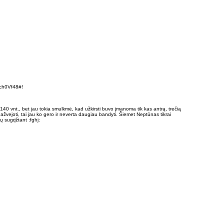
Rch0Vf48#!
 140 vnt., bet jau tokia smulkmė, kad užkirsti buvo įmanoma tik kas antrą, trečią
pažvejoti, tai jau ko gero ir neverta daugiau bandyti. Šiemet Neptūnas tikrai
ų sugrįžtant :fghj: