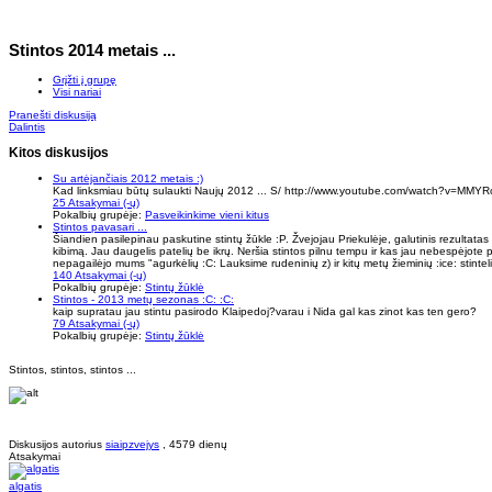
Stintos 2014 metais ...
Grįžti į grupę
Visi nariai
Pranešti diskusiją
Dalintis
Kitos diskusijos
Su artėjančiais 2012 metais :)
Kad linksmiau būtų sulaukti Naujų 2012 ... S/ http://www.youtube.com/watch?v=MMY
25 Atsakymai (-ų)
Pokalbių grupėje:
Pasveikinkime vieni kitus
Stintos pavasari ...
Šiandien pasilepinau paskutine stintų žūkle :P. Žvejojau Priekulėje, galutinis rezultatas
kibimą. Jau daugelis patelių be ikrų. Neršia stintos pilnu tempu ir kas jau nebespėjote 
nepagailėjo mums "agurkėlių :C: Lauksime rudeninių z) ir kitų metų žieminių :ice: stinteli
140 Atsakymai (-ų)
Pokalbių grupėje:
Stintų žūklė
Stintos - 2013 metų sezonas :C: :C:
kaip supratau jau stintu pasirodo Klaipedoj?varau i Nida gal kas zinot kas ten gero?
79 Atsakymai (-ų)
Pokalbių grupėje:
Stintų žūklė
Stintos, stintos, stintos ...
Diskusijos autorius
siaipzvejys
, 4579 dienų
Atsakymai
algatis