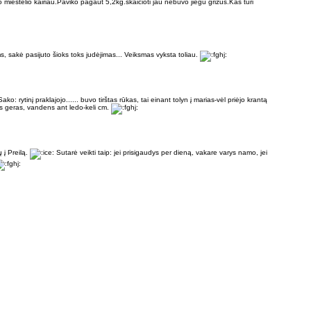
miestelio kairiau.Paviko pagaut 5,2kg.skaicioti jau nebuvo jiegu grizus.Kas turi
ems, sakė pasijuto šioks toks judėjimas... Veiksmas vyksta toliau.
: rytinį praklajojo...... buvo tirštas rūkas, tai einant tolyn į marias-vėl priėjo krantą
as geras, vandens ant ledo-keli cm.
ų į Preilą.
Sutarė veikti taip: jei prisigaudys per dieną, vakare varys namo, jei