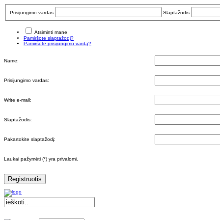
Prisijungimo vardas
Slaptažodis
Atsiminti mane
Pamiršote slaptažodį?
Pamiršote prisijungimo vardą?
Name:
Prisijungimo vardas:
Write e-mail:
Slaptažodis:
Pakartokite slaptažodį:
Laukai pažymėti (*) yra privalomi.
Registruotis