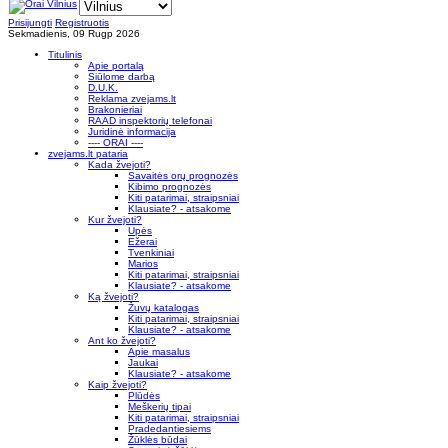
Prisijungti
Registruotis
Sekmadienis, 09 Rugp 2026
Titulinis
Apie portalą
Siūlome darbą
D.U.K.
Reklama zvejams.lt
Brakonieriai
RAAD inspektorių telefonai
Juridinė informacija
---- ORAI ----
zvejams.lt pataria
Kada žvejoti?
Savaitės orų prognozės
Kibimo prognozės
Kiti patarimai, straipsniai
Klausiate? - atsakome
Kur žvejoti?
Upės
Ežerai
Tvenkiniai
Marios
Kiti patarimai, straipsniai
Klausiate? - atsakome
Ką žvejoti?
Žuvų katalogas
Kiti patarimai, straipsniai
Klausiate? - atsakome
Ant ko žvejoti?
Apie masalus
Jaukai
Klausiate? - atsakome
Kaip žvejoti?
Plūdės
Meškerių tipai
Kiti patarimai, straipsniai
Pradedantiesiems
Žūklės būdai