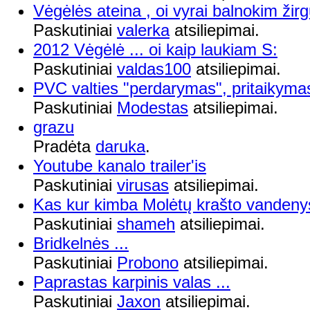
Vėgėlės ateina , oi vyrai balnokim žirg
Paskutiniai
valerka
atsiliepimai.
2012 Vėgėlė ... oi kaip laukiam S:
Paskutiniai
valdas100
atsiliepimai.
PVC valties "perdarymas", pritaikyma
Paskutiniai
Modestas
atsiliepimai.
grazu
Pradėta
daruka
.
Youtube kanalo trailer'is
Paskutiniai
virusas
atsiliepimai.
Kas kur kimba Molėtų krašto vandenys
Paskutiniai
shameh
atsiliepimai.
Bridkelnės ...
Paskutiniai
Probono
atsiliepimai.
Paprastas karpinis valas ...
Paskutiniai
Jaxon
atsiliepimai.