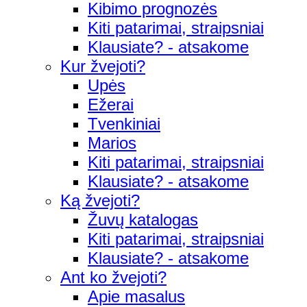
Kibimo prognozės
Kiti patarimai, straipsniai
Klausiate? - atsakome
Kur žvejoti?
Upės
Ežerai
Tvenkiniai
Marios
Kiti patarimai, straipsniai
Klausiate? - atsakome
Ką žvejoti?
Žuvų katalogas
Kiti patarimai, straipsniai
Klausiate? - atsakome
Ant ko žvejoti?
Apie masalus