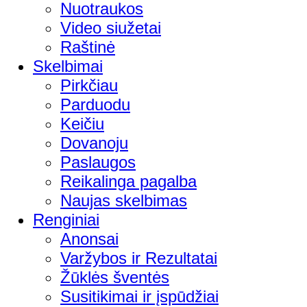
Nuotraukos
Video siužetai
Raštinė
Skelbimai
Pirkčiau
Parduodu
Keičiu
Dovanoju
Paslaugos
Reikalinga pagalba
Naujas skelbimas
Renginiai
Anonsai
Varžybos ir Rezultatai
Žūklės šventės
Susitikimai ir įspūdžiai