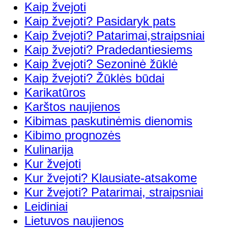
Kaip žvejoti
Kaip žvejoti? Pasidaryk pats
Kaip žvejoti? Patarimai,straipsniai
Kaip žvejoti? Pradedantiesiems
Kaip žvejoti? Sezoninė žūklė
Kaip žvejoti? Žūklės būdai
Karikatūros
Karštos naujienos
Kibimas paskutinėmis dienomis
Kibimo prognozės
Kulinarija
Kur žvejoti
Kur žvejoti? Klausiate-atsakome
Kur žvejoti? Patarimai, straipsniai
Leidiniai
Lietuvos naujienos