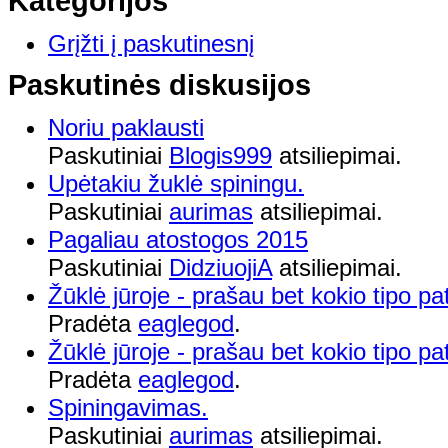
Kategorijos
Grįžti į paskutinesnį
Paskutinės diskusijos
Noriu paklausti
Paskutiniai
Blogis999
atsiliepimai.
Upėtakiu žuklė spiningu.
Paskutiniai
aurimas
atsiliepimai.
Pagaliau atostogos 2015
Paskutiniai
DidziuojiA
atsiliepimai.
Žūklė jūroje - prašau bet kokio tipo pa
Pradėta
eaglegod
.
Žūklė jūroje - prašau bet kokio tipo pa
Pradėta
eaglegod
.
Spiningavimas.
Paskutiniai
aurimas
atsiliepimai.