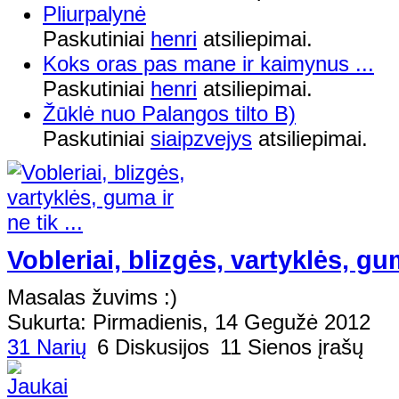
Pliurpalynė
Paskutiniai
henri
atsiliepimai.
Koks oras pas mane ir kaimynus ...
Paskutiniai
henri
atsiliepimai.
Žūklė nuo Palangos tilto B)
Paskutiniai
siaipzvejys
atsiliepimai.
Vobleriai, blizgės, vartyklės, guma
Masalas žuvims :)
Sukurta: Pirmadienis, 14 Gegužė 2012
31 Narių
6 Diskusijos
11 Sienos įrašų