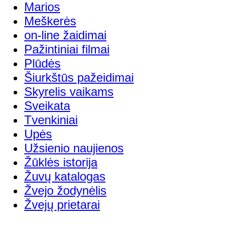
Marios
Meškerės
on-line žaidimai
Pažintiniai filmai
Plūdės
Šiurkštūs pažeidimai
Skyrelis vaikams
Sveikata
Tvenkiniai
Upės
Užsienio naujienos
Žūklės istorija
Žuvų katalogas
Žvejo žodynėlis
Žvejų prietarai