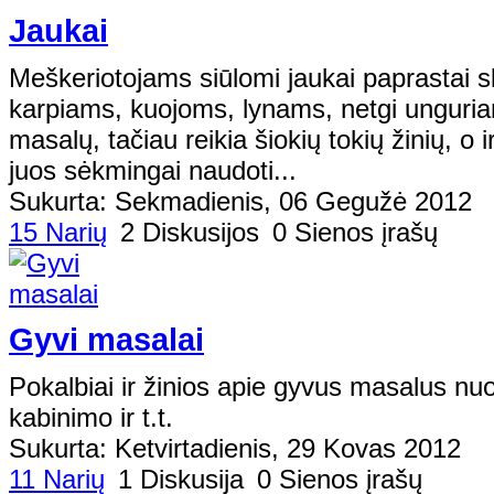
Jaukai
Meškeriotojams siūlomi jaukai paprastai s
karpiams, kuojoms, lynams, netgi unguriams
masalų, tačiau reikia šiokių tokių žinių, o 
juos sėkmingai naudoti...
Sukurta: Sekmadienis, 06 Gegužė 2012
15 Narių
2 Diskusijos
0 Sienos įrašų
Gyvi masalai
Pokalbiai ir žinios apie gyvus masalus nuo
kabinimo ir t.t.
Sukurta: Ketvirtadienis, 29 Kovas 2012
11 Narių
1 Diskusija
0 Sienos įrašų