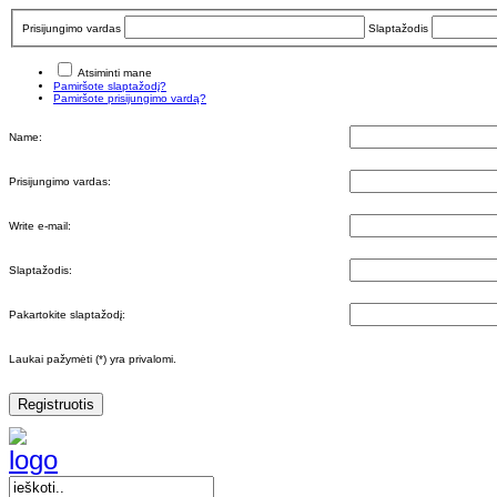
Prisijungimo vardas
Slaptažodis
Atsiminti mane
Pamiršote slaptažodį?
Pamiršote prisijungimo vardą?
Name:
Prisijungimo vardas:
Write e-mail:
Slaptažodis:
Pakartokite slaptažodį:
Laukai pažymėti (*) yra privalomi.
Registruotis