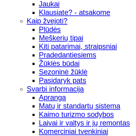
Jaukai
Klausiate? - atsakome
Kaip žvejoti?
Plūdės
Meškerių tipai
Kiti patarimai, straipsniai
Pradedantiesiems
Žūklės būdai
Sezoninė žūklė
Pasidaryk pats
Svarbi informacija
Apranga
Matų ir standartų sistema
Kaimo turizmo sodybos
Laivai ir valtys ir jų remontas
Komerciniai tvenkiniai