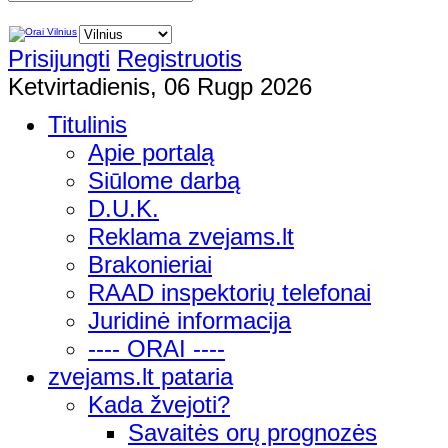
Prisijungti
Registruotis
Ketvirtadienis, 06 Rugp 2026
Titulinis
Apie portalą
Siūlome darbą
D.U.K.
Reklama zvejams.lt
Brakonieriai
RAAD inspektorių telefonai
Juridinė informacija
---- ORAI ----
zvejams.lt pataria
Kada žvejoti?
Savaitės orų prognozės