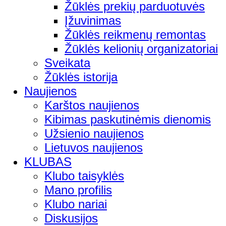
Žūklės prekių parduotuvės
Įžuvinimas
Žūklės reikmenų remontas
Žūklės kelionių organizatoriai
Sveikata
Žūklės istorija
Naujienos
Karštos naujienos
Kibimas paskutinėmis dienomis
Užsienio naujienos
Lietuvos naujienos
KLUBAS
Klubo taisyklės
Mano profilis
Klubo nariai
Diskusijos