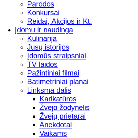
Parodos
Konkursai
Reidai, Akcijos ir Kt.
Įdomu ir naudinga
Kulinarija
Jūsų istorijos
Įdomūs straipsniai
TV laidos
Pažintiniai filmai
Batimetriniai planai
Linksma dalis
Karikatūros
Žvejo žodynėlis
Žvejų prietarai
Anekdotai
Vaikams