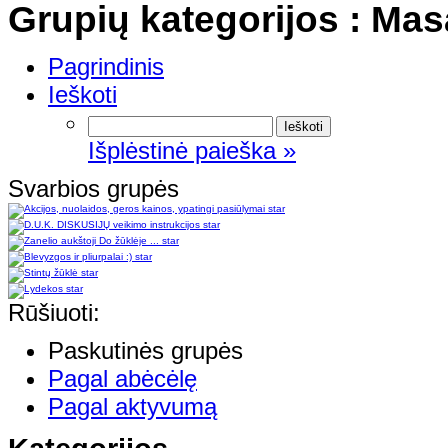
Grupių kategorijos : Mas
Pagrindinis
Ieškoti
Išplėstinė paieška »
Svarbios grupės
star
star
star
star
star
star
Rūšiuoti:
Paskutinės grupės
Pagal abėcėlę
Pagal aktyvumą