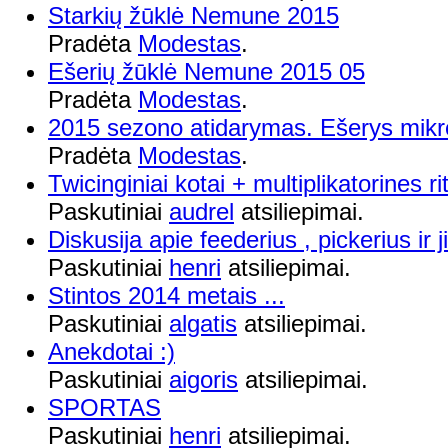
Starkių žūklė Nemune 2015
Pradėta
Modestas
.
Ešerių žūklė Nemune 2015 05
Pradėta
Modestas
.
2015 sezono atidarymas. Ešerys mikr
Pradėta
Modestas
.
Twicinginiai kotai + multiplikatorines ri
Paskutiniai
audrel
atsiliepimai.
Diskusija apie feederius , pickerius ir
Paskutiniai
henri
atsiliepimai.
Stintos 2014 metais ...
Paskutiniai
algatis
atsiliepimai.
Anekdotai :)
Paskutiniai
aigoris
atsiliepimai.
SPORTAS
Paskutiniai
henri
atsiliepimai.