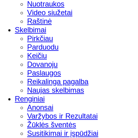
Nuotraukos
Video siužetai
Raštinė
Skelbimai
Pirkčiau
Parduodu
Keičiu
Dovanoju
Paslaugos
Reikalinga pagalba
Naujas skelbimas
Renginiai
Anonsai
Varžybos ir Rezultatai
Žūklės šventės
Susitikimai ir įspūdžiai