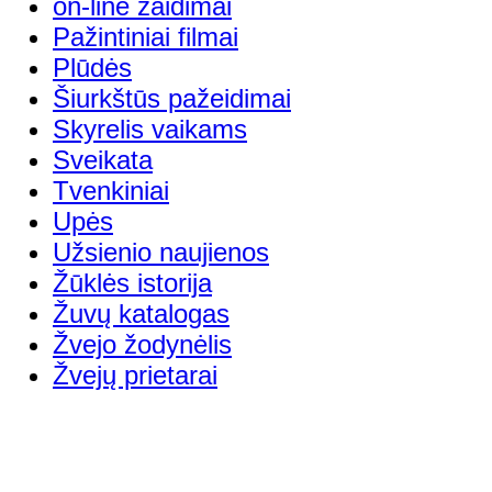
on-line žaidimai
Pažintiniai filmai
Plūdės
Šiurkštūs pažeidimai
Skyrelis vaikams
Sveikata
Tvenkiniai
Upės
Užsienio naujienos
Žūklės istorija
Žuvų katalogas
Žvejo žodynėlis
Žvejų prietarai