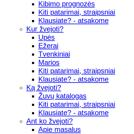
Kibimo prognozės
Kiti patarimai, straipsniai
Klausiate? - atsakome
Kur žvejoti?
Upės
Ežerai
Tvenkiniai
Marios
Kiti patarimai, straipsniai
Klausiate? - atsakome
Ką žvejoti?
Žuvų katalogas
Kiti patarimai, straipsniai
Klausiate? - atsakome
Ant ko žvejoti?
Apie masalus