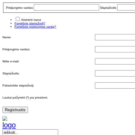
Prisijungimo vardas
Slaptažodis
Atsiminti mane
Pamiršote slaptažodį?
Pamiršote prisijungimo vardą?
Name:
Prisijungimo vardas:
Write e-mail:
Slaptažodis:
Pakartokite slaptažodį:
Laukai pažymėti (*) yra privalomi.
Registruotis