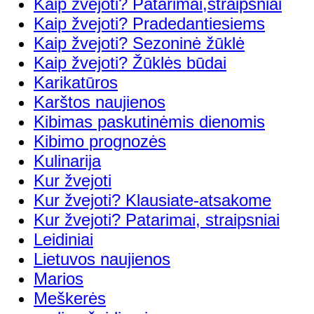
Kaip žvejoti? Patarimai,straipsniai
Kaip žvejoti? Pradedantiesiems
Kaip žvejoti? Sezoninė žūklė
Kaip žvejoti? Žūklės būdai
Karikatūros
Karštos naujienos
Kibimas paskutinėmis dienomis
Kibimo prognozės
Kulinarija
Kur žvejoti
Kur žvejoti? Klausiate-atsakome
Kur žvejoti? Patarimai, straipsniai
Leidiniai
Lietuvos naujienos
Marios
Meškerės