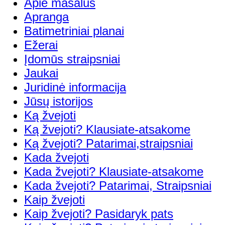
Apie masalus
Apranga
Batimetriniai planai
Ežerai
Įdomūs straipsniai
Jaukai
Juridinė informacija
Jūsų istorijos
Ką žvejoti
Ką žvejoti? Klausiate-atsakome
Ką žvejoti? Patarimai,straipsniai
Kada žvejoti
Kada žvejoti? Klausiate-atsakome
Kada žvejoti? Patarimai, Straipsniai
Kaip žvejoti
Kaip žvejoti? Pasidaryk pats