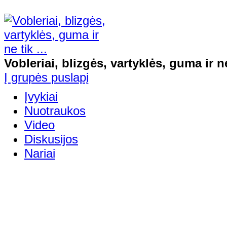
Vobleriai, blizgės, vartyklės, guma ir ne 
Į grupės puslapį
Įvykiai
Nuotraukos
Video
Diskusijos
Nariai