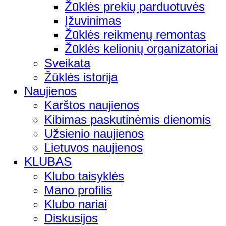
Žūklės prekių parduotuvės
Įžuvinimas
Žūklės reikmenų remontas
Žūklės kelionių organizatoriai
Sveikata
Žūklės istorija
Naujienos
Karštos naujienos
Kibimas paskutinėmis dienomis
Užsienio naujienos
Lietuvos naujienos
KLUBAS
Klubo taisyklės
Mano profilis
Klubo nariai
Diskusijos