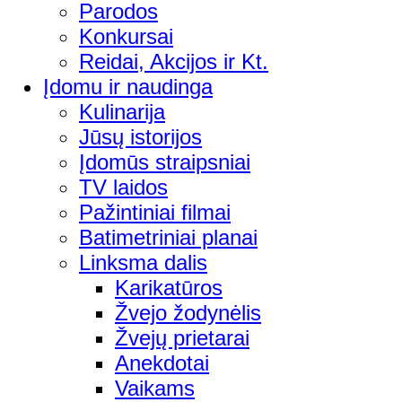
Parodos
Konkursai
Reidai, Akcijos ir Kt.
Įdomu ir naudinga
Kulinarija
Jūsų istorijos
Įdomūs straipsniai
TV laidos
Pažintiniai filmai
Batimetriniai planai
Linksma dalis
Karikatūros
Žvejo žodynėlis
Žvejų prietarai
Anekdotai
Vaikams