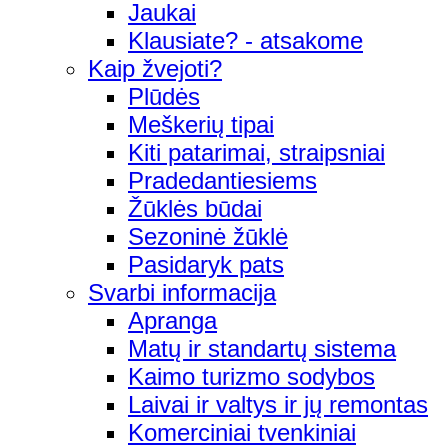
Jaukai
Klausiate? - atsakome
Kaip žvejoti?
Plūdės
Meškerių tipai
Kiti patarimai, straipsniai
Pradedantiesiems
Žūklės būdai
Sezoninė žūklė
Pasidaryk pats
Svarbi informacija
Apranga
Matų ir standartų sistema
Kaimo turizmo sodybos
Laivai ir valtys ir jų remontas
Komerciniai tvenkiniai