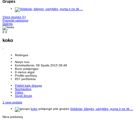
Grupės
Visos grupės
(1)
Pranešti vartotojui
Dalintis
0
0
koko
-
Reitingas
Narys nuo
Ketvirtadienis, 08 Spalis 2015 08:48
Buvo prisijungęs
9 metus atgal
Profilio peržiūrų
857 peržiūrėta
Pridėti kaip draugą
Nuotraukos
Video
Siųsti žinutę
1 new update
koko
prisijungė prie grupės
Vobleriai, blizgės, vartyklės, guma ir ne tik ...
Nėra prekeivių