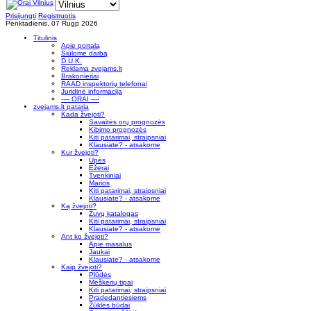
Prisijungti
Registruotis
Penktadienis, 07 Rugp 2026
Titulinis
Apie portalą
Siūlome darbą
D.U.K.
Reklama zvejams.lt
Brakonieriai
RAAD inspektorių telefonai
Juridinė informacija
---- ORAI ----
zvejams.lt pataria
Kada žvejoti?
Savaitės orų prognozės
Kibimo prognozės
Kiti patarimai, straipsniai
Klausiate? - atsakome
Kur žvejoti?
Upės
Ežerai
Tvenkiniai
Marios
Kiti patarimai, straipsniai
Klausiate? - atsakome
Ką žvejoti?
Žuvų katalogas
Kiti patarimai, straipsniai
Klausiate? - atsakome
Ant ko žvejoti?
Apie masalus
Jaukai
Klausiate? - atsakome
Kaip žvejoti?
Plūdės
Meškerių tipai
Kiti patarimai, straipsniai
Pradedantiesiems
Žūklės būdai