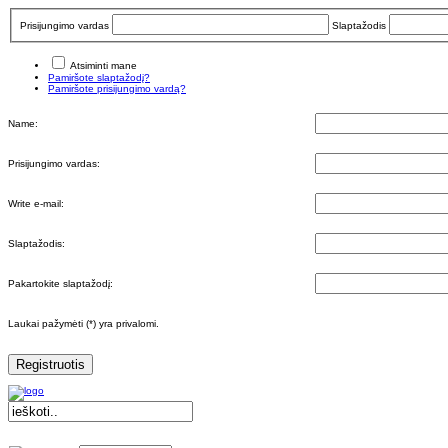
Prisijungimo vardas
Slaptažodis
Atsiminti mane
Pamiršote slaptažodį?
Pamiršote prisijungimo vardą?
Name:
Prisijungimo vardas:
Write e-mail:
Slaptažodis:
Pakartokite slaptažodį:
Laukai pažymėti (*) yra privalomi.
Registruotis