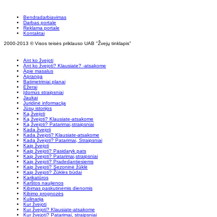
Bendradarbiavimas
Darbas portale
Reklama portale
Kontaktai
2000-2013 © Visos teisės priklauso UAB "Žvejų tinklapis"
Ant ko žvejoti
Ant ko žvejoti? Klausiate? -atsakome
Apie masalus
Apranga
Batimetriniai planai
Ežerai
Įdomūs straipsniai
Jaukai
Juridinė informacija
Jūsų istorijos
Ką žvejoti
Ką žvejoti? Klausiate-atsakome
Ką žvejoti? Patarimai,straipsniai
Kada žvejoti
Kada žvejoti? Klausiate-atsakome
Kada žvejoti? Patarimai, Straipsniai
Kaip žvejoti
Kaip žvejoti? Pasidaryk pats
Kaip žvejoti? Patarimai,straipsniai
Kaip žvejoti? Pradedantiesiems
Kaip žvejoti? Sezoninė žūklė
Kaip žvejoti? Žūklės būdai
Karikatūros
Karštos naujienos
Kibimas paskutinėmis dienomis
Kibimo prognozės
Kulinarija
Kur žvejoti
Kur žvejoti? Klausiate-atsakome
Kur žvejoti? Patarimai, straipsniai