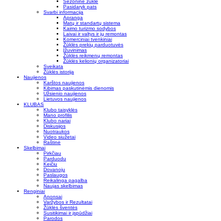
Sezoninė žūklė
Pasidaryk pats
Svarbi informacija
Apranga
Matų ir standartų sistema
Kaimo turizmo sodybos
Laivai ir valtys ir jų remontas
Komerciniai tvenkiniai
Žūklės prekių parduotuvės
Įžuvinimas
Žūklės reikmenų remontas
Žūklės kelionių organizatoriai
Sveikata
Žūklės istorija
Naujienos
Karštos naujienos
Kibimas paskutinėmis dienomis
Užsienio naujienos
Lietuvos naujienos
KLUBAS
Klubo taisyklės
Mano profilis
Klubo nariai
Diskusijos
Nuotraukos
Video siužetai
Raštinė
Skelbimai
Pirkčiau
Parduodu
Keičiu
Dovanoju
Paslaugos
Reikalinga pagalba
Naujas skelbimas
Renginiai
Anonsai
Varžybos ir Rezultatai
Žūklės šventės
Susitikimai ir įspūdžiai
Parodos