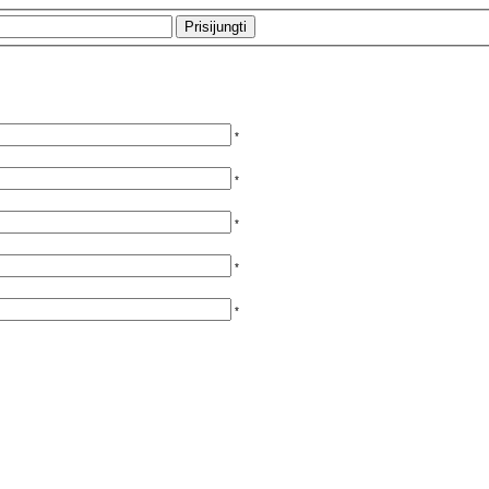
*
*
*
*
*