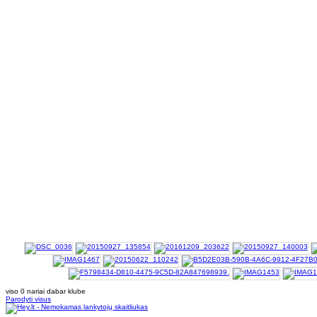
viso 0 nariai dabar klube
Parodyti visus