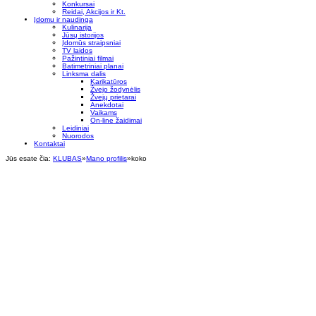
Konkursai
Reidai, Akcijos ir Kt.
Įdomu ir naudinga
Kulinarija
Jūsų istorijos
Įdomūs straipsniai
TV laidos
Pažintiniai filmai
Batimetriniai planai
Linksma dalis
Karikatūros
Žvejo žodynėlis
Žvejų prietarai
Anekdotai
Vaikams
On-line žaidimai
Leidiniai
Nuorodos
Kontaktai
Jūs esate čia:
KLUBAS
»
Mano profilis
»
koko