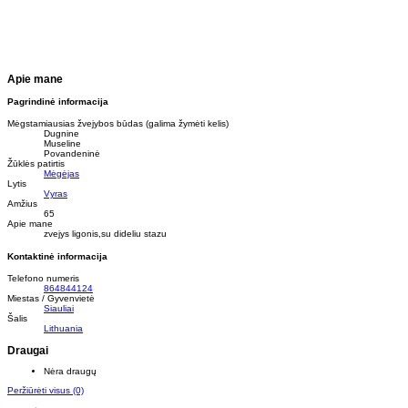
Apie mane
Pagrindinė informacija
Mėgstamiausias žvejybos būdas (galima žymėti kelis)
Dugnine
Museline
Povandeninė
Žūklės patirtis
Mėgėjas
Lytis
Vyras
Amžius
65
Apie mane
zvejys ligonis,su dideliu stazu
Kontaktinė informacija
Telefono numeris
864844124
Miestas / Gyvenvietė
Siauliai
Šalis
Lithuania
Draugai
Nėra draugų
Peržiūrėti visus
(0)