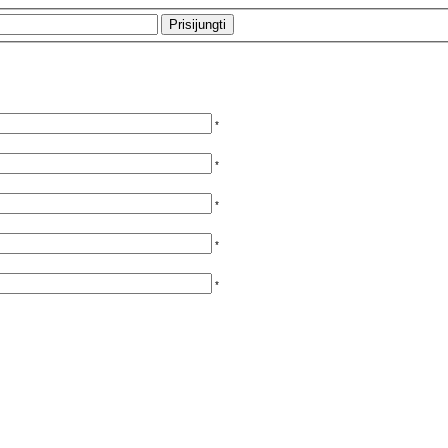
*
*
*
*
*