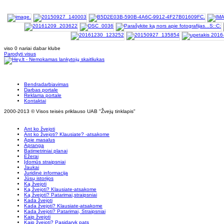
viso 0 nariai dabar klube
Parodyti visus
Bendradarbiavimas
Darbas portale
Reklama portale
Kontaktai
2000-2013 © Visos teisės priklauso UAB "Žvejų tinklapis"
Ant ko žvejoti
Ant ko žvejoti? Klausiate? -atsakome
Apie masalus
Apranga
Batimetriniai planai
Ežerai
Įdomūs straipsniai
Jaukai
Juridinė informacija
Jūsų istorijos
Ką žvejoti
Ką žvejoti? Klausiate-atsakome
Ką žvejoti? Patarimai,straipsniai
Kada žvejoti
Kada žvejoti? Klausiate-atsakome
Kada žvejoti? Patarimai, Straipsniai
Kaip žvejoti
Kaip žvejoti? Pasidaryk pats