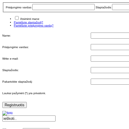
Prisijungimo vardas
Slaptažodis
Atsiminti mane
Pamiršote slaptažodį?
Pamiršote prisijungimo vardą?
Name:
Prisijungimo vardas:
Write e-mail:
Slaptažodis:
Pakartokite slaptažodį:
Laukai pažymėti (*) yra privalomi.
Registruotis