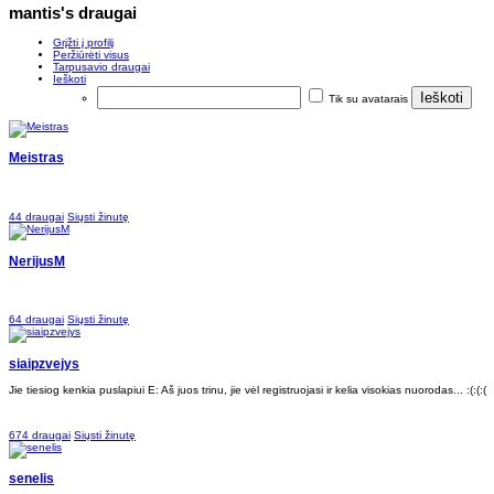
mantis's draugai
Grįžti į profilį
Peržiūrėti visus
Tarpusavio draugai
Ieškoti
Tik su avatarais
Meistras
44 draugai
Siųsti žinutę
NerijusM
64 draugai
Siųsti žinutę
siaipzvejys
Jie tiesiog kenkia puslapiui E: Aš juos trinu, jie vėl registruojasi ir kelia visokias nuorodas... :(:(:(
674 draugai
Siųsti žinutę
senelis