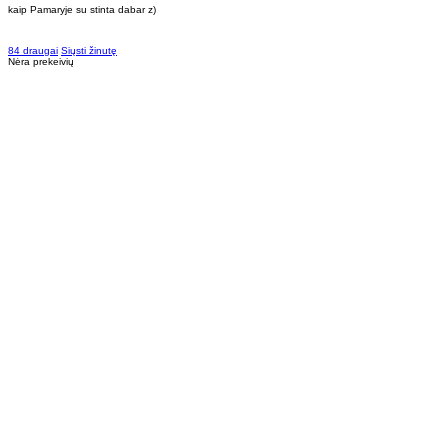
kaip Pamaryje su stinta dabar z)
84 draugai
Siųsti žinutę
Nėra prekeivių