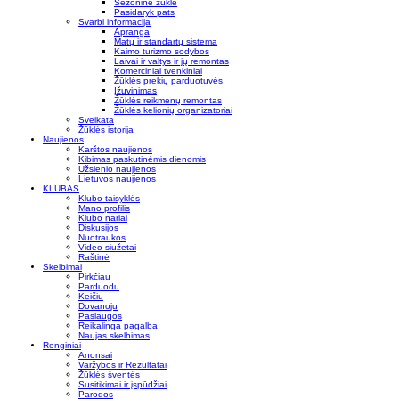
Sezoninė žūklė
Pasidaryk pats
Svarbi informacija
Apranga
Matų ir standartų sistema
Kaimo turizmo sodybos
Laivai ir valtys ir jų remontas
Komerciniai tvenkiniai
Žūklės prekių parduotuvės
Įžuvinimas
Žūklės reikmenų remontas
Žūklės kelionių organizatoriai
Sveikata
Žūklės istorija
Naujienos
Karštos naujienos
Kibimas paskutinėmis dienomis
Užsienio naujienos
Lietuvos naujienos
KLUBAS
Klubo taisyklės
Mano profilis
Klubo nariai
Diskusijos
Nuotraukos
Video siužetai
Raštinė
Skelbimai
Pirkčiau
Parduodu
Keičiu
Dovanoju
Paslaugos
Reikalinga pagalba
Naujas skelbimas
Renginiai
Anonsai
Varžybos ir Rezultatai
Žūklės šventės
Susitikimai ir įspūdžiai
Parodos