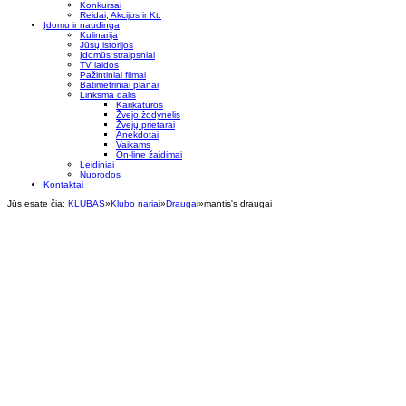
Konkursai
Reidai, Akcijos ir Kt.
Įdomu ir naudinga
Kulinarija
Jūsų istorijos
Įdomūs straipsniai
TV laidos
Pažintiniai filmai
Batimetriniai planai
Linksma dalis
Karikatūros
Žvejo žodynėlis
Žvejų prietarai
Anekdotai
Vaikams
On-line žaidimai
Leidiniai
Nuorodos
Kontaktai
Jūs esate čia:
KLUBAS
»
Klubo nariai
»
Draugai
»
mantis's draugai