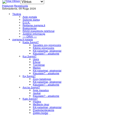
Prisijungti
Registruotis
Sekmadienis, 09 Rugp 2026
Titulinis
Apie portalą
Siūlome darbą
D.U.K.
Reklama zvejams.lt
Brakonieriai
RAAD inspektorių telefonai
Juridinė informacija
---- ORAI ----
zvejams.lt pataria
Kada žvejoti?
Savaitės orų prognozės
Kibimo prognozės
Kiti patarimai, straipsniai
Klausiate? - atsakome
Kur žvejoti?
Upės
Ežerai
Tvenkiniai
Marios
Kiti patarimai, straipsniai
Klausiate? - atsakome
Ką žvejoti?
Žuvų katalogas
Kiti patarimai, straipsniai
Klausiate? - atsakome
Ant ko žvejoti?
Apie masalus
Jaukai
Klausiate? - atsakome
Kaip žvejoti?
Plūdės
Meškerių tipai
Kiti patarimai, straipsniai
Pradedantiesiems
Žūklės būdai