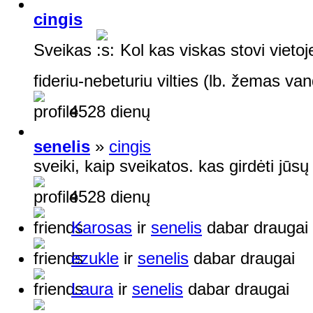
cingis
Sveikas
Kol kas viskas stovi vietoje
fideriu-nebeturiu vilties (lb. žemas va
4528 dienų
senelis
»
cingis
sveiki, kaip sveikatos. kas girdėti jūs
4528 dienų
Karosas
ir
senelis
dabar draugai
ezukle
ir
senelis
dabar draugai
Laura
ir
senelis
dabar draugai