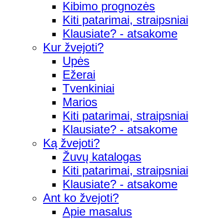
Kibimo prognozės
Kiti patarimai, straipsniai
Klausiate? - atsakome
Kur žvejoti?
Upės
Ežerai
Tvenkiniai
Marios
Kiti patarimai, straipsniai
Klausiate? - atsakome
Ką žvejoti?
Žuvų katalogas
Kiti patarimai, straipsniai
Klausiate? - atsakome
Ant ko žvejoti?
Apie masalus