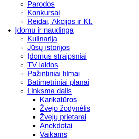
Parodos
Konkursai
Reidai, Akcijos ir Kt.
Įdomu ir naudinga
Kulinarija
Jūsų istorijos
Įdomūs straipsniai
TV laidos
Pažintiniai filmai
Batimetriniai planai
Linksma dalis
Karikatūros
Žvejo žodynėlis
Žvejų prietarai
Anekdotai
Vaikams