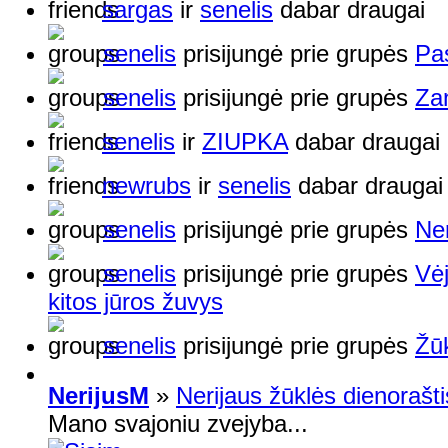
sargas
ir
senelis
dabar draugai
senelis
prisijungė prie grupės
Pas
senelis
prisijungė prie grupės
Zan
senelis
ir
ZIUPKA
dabar draugai
newrubs
ir
senelis
dabar draugai
senelis
prisijungė prie grupės
Ner
senelis
prisijungė prie grupės
Vėj
kitos jūros žuvys
senelis
prisijungė prie grupės
Žū
NerijusM
»
Nerijaus žūklės dienorašti
Mano svajoniu zvejyba...