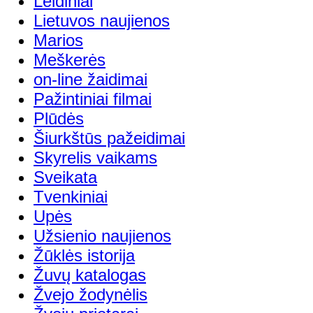
Leidiniai
Lietuvos naujienos
Marios
Meškerės
on-line žaidimai
Pažintiniai filmai
Plūdės
Šiurkštūs pažeidimai
Skyrelis vaikams
Sveikata
Tvenkiniai
Upės
Užsienio naujienos
Žūklės istorija
Žuvų katalogas
Žvejo žodynėlis