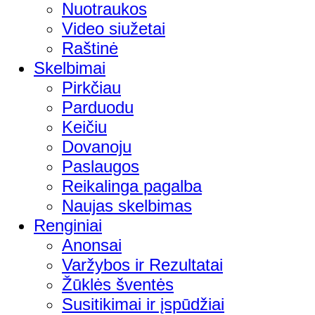
Nuotraukos
Video siužetai
Raštinė
Skelbimai
Pirkčiau
Parduodu
Keičiu
Dovanoju
Paslaugos
Reikalinga pagalba
Naujas skelbimas
Renginiai
Anonsai
Varžybos ir Rezultatai
Žūklės šventės
Susitikimai ir įspūdžiai