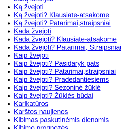
Ką žvejoti
Ką žvejoti? Klausiate-atsakome
Ką žvejoti? Patarimai,straipsniai
Kada žvejoti
Kada žvejoti? Klausiate-atsakome
Kada žvejoti? Patarimai, Straipsniai
Kaip žvejoti
Kaip žvejoti? Pasidaryk pats
Kaip žvejoti? Patarimai,straipsniai
Kaip žvejoti? Pradedantiesiems
Kaip žvejoti? Sezoninė žūklė
Kaip žvejoti? Žūklės būdai
Karikatūros
Karštos naujienos
Kibimas paskutinėmis dienomis
Kibimo prognozės