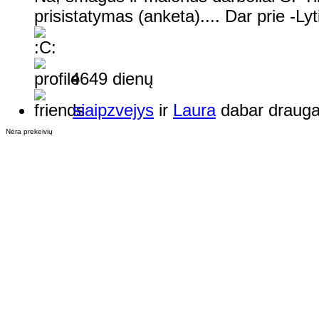
prisistatymas (anketa).... Dar prie -Lyt
4649 dienų
siaipzvejys
ir
Laura
dabar drauga
Nėra prekeivių