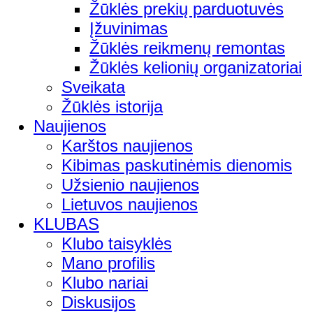
Žūklės prekių parduotuvės
Įžuvinimas
Žūklės reikmenų remontas
Žūklės kelionių organizatoriai
Sveikata
Žūklės istorija
Naujienos
Karštos naujienos
Kibimas paskutinėmis dienomis
Užsienio naujienos
Lietuvos naujienos
KLUBAS
Klubo taisyklės
Mano profilis
Klubo nariai
Diskusijos