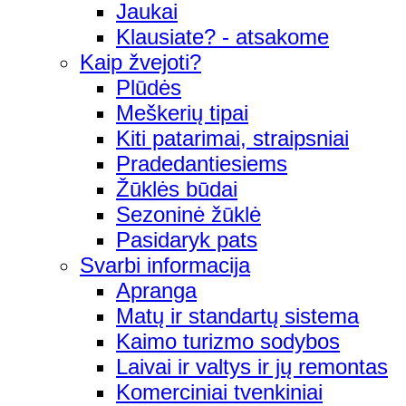
Jaukai
Klausiate? - atsakome
Kaip žvejoti?
Plūdės
Meškerių tipai
Kiti patarimai, straipsniai
Pradedantiesiems
Žūklės būdai
Sezoninė žūklė
Pasidaryk pats
Svarbi informacija
Apranga
Matų ir standartų sistema
Kaimo turizmo sodybos
Laivai ir valtys ir jų remontas
Komerciniai tvenkiniai