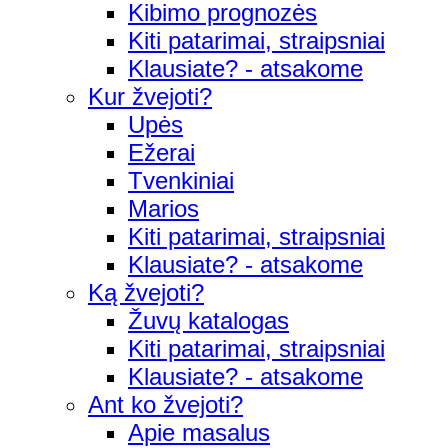
Kibimo prognozės
Kiti patarimai, straipsniai
Klausiate? - atsakome
Kur žvejoti?
Upės
Ežerai
Tvenkiniai
Marios
Kiti patarimai, straipsniai
Klausiate? - atsakome
Ką žvejoti?
Žuvų katalogas
Kiti patarimai, straipsniai
Klausiate? - atsakome
Ant ko žvejoti?
Apie masalus