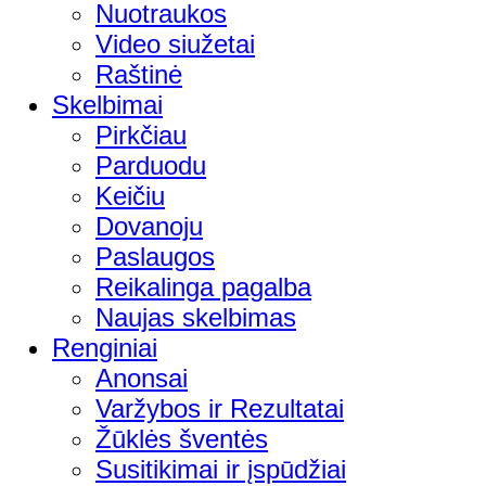
Nuotraukos
Video siužetai
Raštinė
Skelbimai
Pirkčiau
Parduodu
Keičiu
Dovanoju
Paslaugos
Reikalinga pagalba
Naujas skelbimas
Renginiai
Anonsai
Varžybos ir Rezultatai
Žūklės šventės
Susitikimai ir įspūdžiai