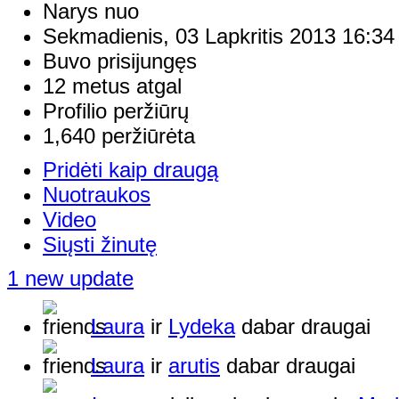
Narys nuo
Sekmadienis, 03 Lapkritis 2013 16:34
Buvo prisijungęs
12 metus atgal
Profilio peržiūrų
1,640 peržiūrėta
Pridėti kaip draugą
Nuotraukos
Video
Siųsti žinutę
1 new update
Laura
ir
Lydeka
dabar draugai
Laura
ir
arutis
dabar draugai