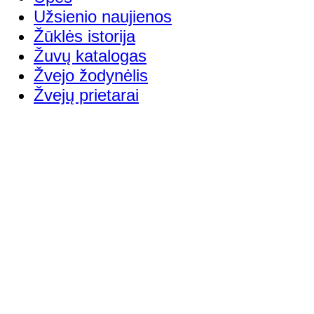
Užsienio naujienos
Žūklės istorija
Žuvų katalogas
Žvejo žodynėlis
Žvejų prietarai