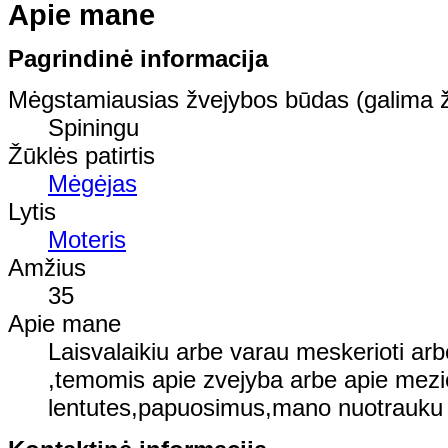
Apie mane
Pagrindinė informacija
Mėgstamiausias žvejybos būdas (galima ž
Spiningu
Žūklės patirtis
Mėgėjas
Lytis
Moteris
Amžius
35
Apie mane
Laisvalaikiu arbe varau meskerioti ar
,temomis apie zvejyba arbe apie mezio
lentutes,papuosimus,mano nuotrauku 