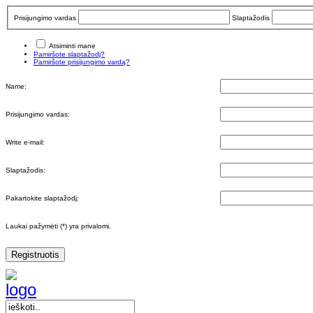
Prisijungimo vardas
Slaptažodis
Atsiminti mane
Pamiršote slaptažodį?
Pamiršote prisijungimo vardą?
Name:
Prisijungimo vardas:
Write e-mail:
Slaptažodis:
Pakartokite slaptažodį:
Laukai pažymėti (*) yra privalomi.
Registruotis