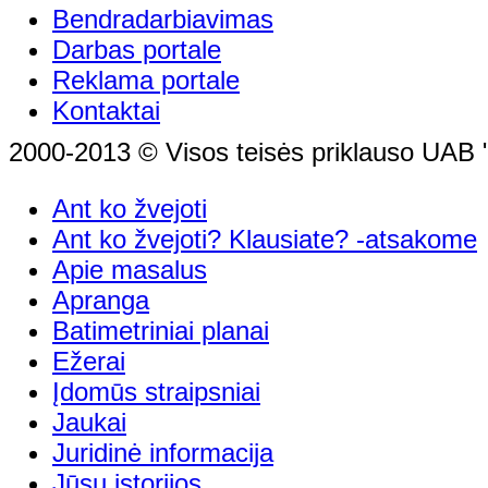
Bendradarbiavimas
Darbas portale
Reklama portale
Kontaktai
2000-2013 © Visos teisės priklauso UAB "
Ant ko žvejoti
Ant ko žvejoti? Klausiate? -atsakome
Apie masalus
Apranga
Batimetriniai planai
Ežerai
Įdomūs straipsniai
Jaukai
Juridinė informacija
Jūsų istorijos