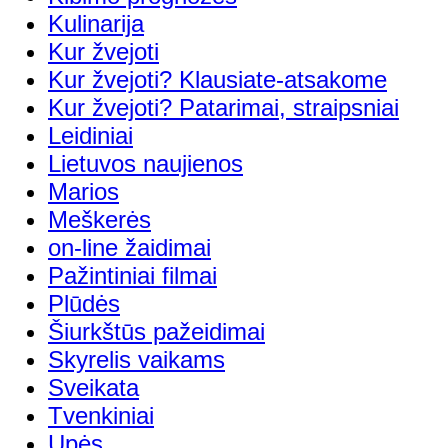
Kulinarija
Kur žvejoti
Kur žvejoti? Klausiate-atsakome
Kur žvejoti? Patarimai, straipsniai
Leidiniai
Lietuvos naujienos
Marios
Meškerės
on-line žaidimai
Pažintiniai filmai
Plūdės
Šiurkštūs pažeidimai
Skyrelis vaikams
Sveikata
Tvenkiniai
Upės