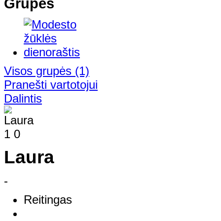
Grupės
Visos grupės
(1)
Pranešti vartotojui
Dalintis
1
0
Laura
-
Reitingas