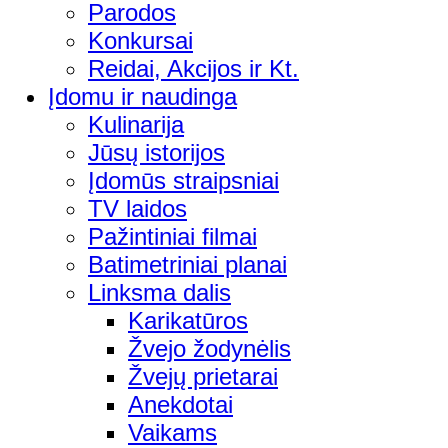
Parodos
Konkursai
Reidai, Akcijos ir Kt.
Įdomu ir naudinga
Kulinarija
Jūsų istorijos
Įdomūs straipsniai
TV laidos
Pažintiniai filmai
Batimetriniai planai
Linksma dalis
Karikatūros
Žvejo žodynėlis
Žvejų prietarai
Anekdotai
Vaikams