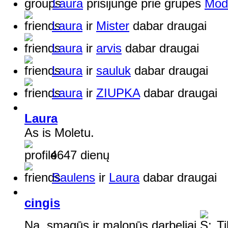
Laura
prisijungė prie grupės
Mode
Laura
ir
Mister
dabar draugai
Laura
ir
arvis
dabar draugai
Laura
ir
sauluk
dabar draugai
Laura
ir
ZIUPKA
dabar draugai
Laura
As is Moletu.
4647 dienų
Saulens
ir
Laura
dabar draugai
cingis
Na, smagūs ir malonūs darbeliai
Ti