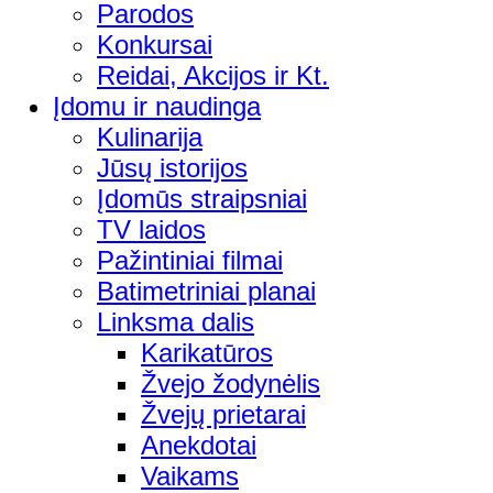
Parodos
Konkursai
Reidai, Akcijos ir Kt.
Įdomu ir naudinga
Kulinarija
Jūsų istorijos
Įdomūs straipsniai
TV laidos
Pažintiniai filmai
Batimetriniai planai
Linksma dalis
Karikatūros
Žvejo žodynėlis
Žvejų prietarai
Anekdotai
Vaikams