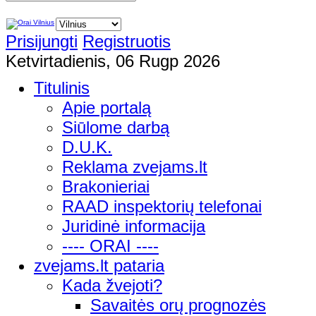
Prisijungti
Registruotis
Ketvirtadienis, 06 Rugp 2026
Titulinis
Apie portalą
Siūlome darbą
D.U.K.
Reklama zvejams.lt
Brakonieriai
RAAD inspektorių telefonai
Juridinė informacija
---- ORAI ----
zvejams.lt pataria
Kada žvejoti?
Savaitės orų prognozės