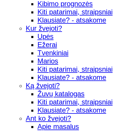
Kibimo prognozės
Kiti patarimai, straipsniai
Klausiate? - atsakome
Kur žvejoti?
Upės
Ežerai
Tvenkiniai
Marios
Kiti patarimai, straipsniai
Klausiate? - atsakome
Ką žvejoti?
Žuvų katalogas
Kiti patarimai, straipsniai
Klausiate? - atsakome
Ant ko žvejoti?
Apie masalus