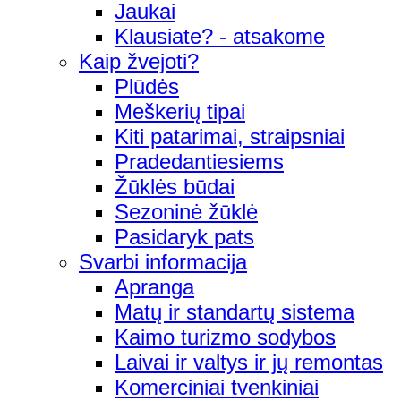
Jaukai
Klausiate? - atsakome
Kaip žvejoti?
Plūdės
Meškerių tipai
Kiti patarimai, straipsniai
Pradedantiesiems
Žūklės būdai
Sezoninė žūklė
Pasidaryk pats
Svarbi informacija
Apranga
Matų ir standartų sistema
Kaimo turizmo sodybos
Laivai ir valtys ir jų remontas
Komerciniai tvenkiniai