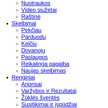
Nuotraukos
Video siužetai
Raštinė
Skelbimai
Pirkčiau
Parduodu
Keičiu
Dovanoju
Paslaugos
Reikalinga pagalba
Naujas skelbimas
Renginiai
Anonsai
Varžybos ir Rezultatai
Žūklės šventės
Susitikimai ir įspūdžiai