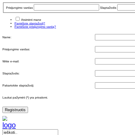
Prisijungimo vardas
Slaptažodis
Atsiminti mane
Pamiršote slaptažodį?
Pamiršote prisijungimo vardą?
Name:
Prisijungimo vardas:
Write e-mail:
Slaptažodis:
Pakartokite slaptažodį:
Laukai pažymėti (*) yra privalomi.
Registruotis