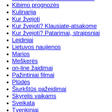
Kibimo prognozės
Kulinarija
Kur žvejoti
Kur žvejoti? Klausiate-atsakome
Kur žvejoti? Patarimai, straipsniai
Leidiniai
Lietuvos naujienos
Marios
Meškerės
on-line žaidimai
Pažintiniai filmai
Plūdės
Šiurkštūs pažeidimai
Skyrelis vaikams
Sveikata
Tvenkiniai