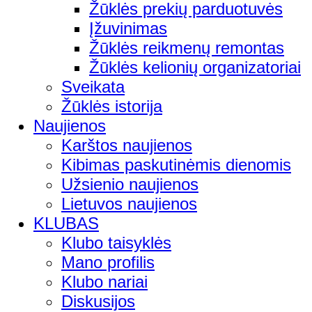
Žūklės prekių parduotuvės
Įžuvinimas
Žūklės reikmenų remontas
Žūklės kelionių organizatoriai
Sveikata
Žūklės istorija
Naujienos
Karštos naujienos
Kibimas paskutinėmis dienomis
Užsienio naujienos
Lietuvos naujienos
KLUBAS
Klubo taisyklės
Mano profilis
Klubo nariai
Diskusijos