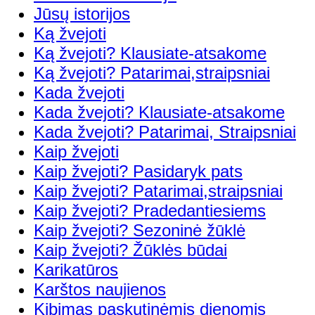
Jūsų istorijos
Ką žvejoti
Ką žvejoti? Klausiate-atsakome
Ką žvejoti? Patarimai,straipsniai
Kada žvejoti
Kada žvejoti? Klausiate-atsakome
Kada žvejoti? Patarimai, Straipsniai
Kaip žvejoti
Kaip žvejoti? Pasidaryk pats
Kaip žvejoti? Patarimai,straipsniai
Kaip žvejoti? Pradedantiesiems
Kaip žvejoti? Sezoninė žūklė
Kaip žvejoti? Žūklės būdai
Karikatūros
Karštos naujienos
Kibimas paskutinėmis dienomis