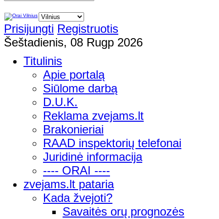
Prisijungti
Registruotis
Šeštadienis, 08 Rugp 2026
Titulinis
Apie portalą
Siūlome darbą
D.U.K.
Reklama zvejams.lt
Brakonieriai
RAAD inspektorių telefonai
Juridinė informacija
---- ORAI ----
zvejams.lt pataria
Kada žvejoti?
Savaitės orų prognozės