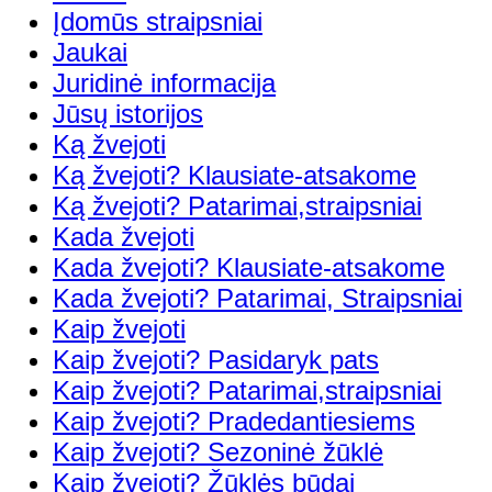
Įdomūs straipsniai
Jaukai
Juridinė informacija
Jūsų istorijos
Ką žvejoti
Ką žvejoti? Klausiate-atsakome
Ką žvejoti? Patarimai,straipsniai
Kada žvejoti
Kada žvejoti? Klausiate-atsakome
Kada žvejoti? Patarimai, Straipsniai
Kaip žvejoti
Kaip žvejoti? Pasidaryk pats
Kaip žvejoti? Patarimai,straipsniai
Kaip žvejoti? Pradedantiesiems
Kaip žvejoti? Sezoninė žūklė
Kaip žvejoti? Žūklės būdai