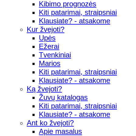
Kibimo prognozės
Kiti patarimai, straipsniai
Klausiate? - atsakome
Kur žvejoti?
Upės
Ežerai
Tvenkiniai
Marios
Kiti patarimai, straipsniai
Klausiate? - atsakome
Ką žvejoti?
Žuvų katalogas
Kiti patarimai, straipsniai
Klausiate? - atsakome
Ant ko žvejoti?
Apie masalus