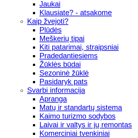
Jaukai
Klausiate? - atsakome
Kaip žvejoti?
Plūdės
Meškerių tipai
Kiti patarimai, straipsniai
Pradedantiesiems
Žūklės būdai
Sezoninė žūklė
Pasidaryk pats
Svarbi informacija
Apranga
Matų ir standartų sistema
Kaimo turizmo sodybos
Laivai ir valtys ir jų remontas
Komerciniai tvenkiniai