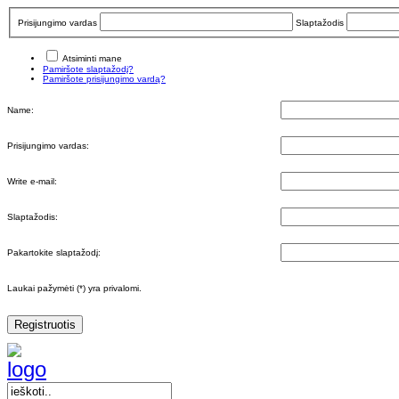
Prisijungimo vardas
Slaptažodis
Atsiminti mane
Pamiršote slaptažodį?
Pamiršote prisijungimo vardą?
Name:
Prisijungimo vardas:
Write e-mail:
Slaptažodis:
Pakartokite slaptažodį:
Laukai pažymėti (*) yra privalomi.
Registruotis