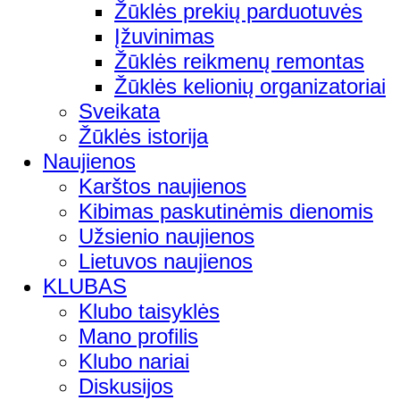
Žūklės prekių parduotuvės
Įžuvinimas
Žūklės reikmenų remontas
Žūklės kelionių organizatoriai
Sveikata
Žūklės istorija
Naujienos
Karštos naujienos
Kibimas paskutinėmis dienomis
Užsienio naujienos
Lietuvos naujienos
KLUBAS
Klubo taisyklės
Mano profilis
Klubo nariai
Diskusijos