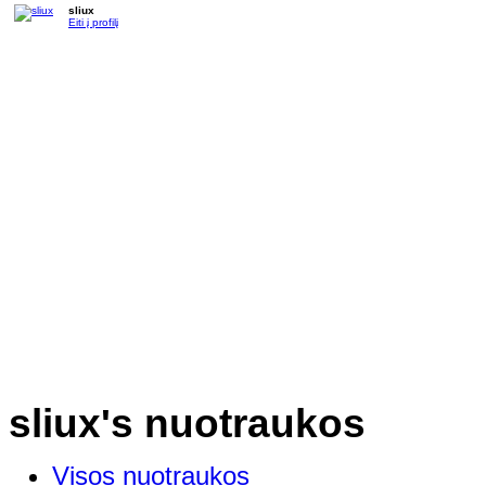
sliux
Eiti į profilį
sliux's nuotraukos
Visos nuotraukos