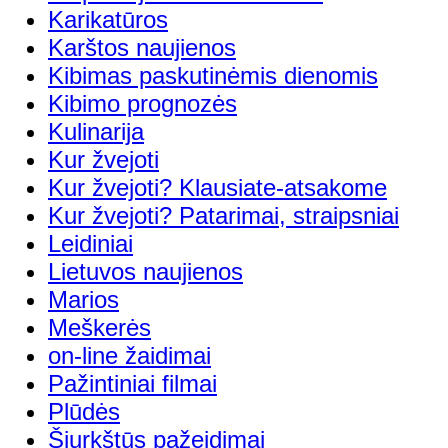
Karikatūros
Karštos naujienos
Kibimas paskutinėmis dienomis
Kibimo prognozės
Kulinarija
Kur žvejoti
Kur žvejoti? Klausiate-atsakome
Kur žvejoti? Patarimai, straipsniai
Leidiniai
Lietuvos naujienos
Marios
Meškerės
on-line žaidimai
Pažintiniai filmai
Plūdės
Šiurkštūs pažeidimai