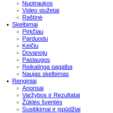
Nuotraukos
Video siužetai
Raštinė
Skelbimai
Pirkčiau
Parduodu
Keičiu
Dovanoju
Paslaugos
Reikalinga pagalba
Naujas skelbimas
Renginiai
Anonsai
Varžybos ir Rezultatai
Žūklės šventės
Susitikimai ir įspūdžiai