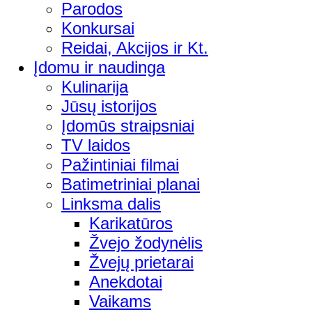
Parodos
Konkursai
Reidai, Akcijos ir Kt.
Įdomu ir naudinga
Kulinarija
Jūsų istorijos
Įdomūs straipsniai
TV laidos
Pažintiniai filmai
Batimetriniai planai
Linksma dalis
Karikatūros
Žvejo žodynėlis
Žvejų prietarai
Anekdotai
Vaikams