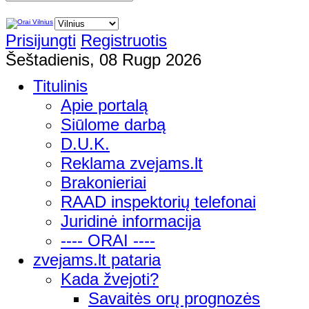
Prisijungti
Registruotis
Šeštadienis, 08 Rugp 2026
Titulinis
Apie portalą
Siūlome darbą
D.U.K.
Reklama zvejams.lt
Brakonieriai
RAAD inspektorių telefonai
Juridinė informacija
---- ORAI ----
zvejams.lt pataria
Kada žvejoti?
Savaitės orų prognozės