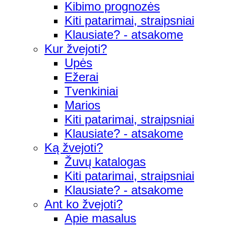
Kibimo prognozės
Kiti patarimai, straipsniai
Klausiate? - atsakome
Kur žvejoti?
Upės
Ežerai
Tvenkiniai
Marios
Kiti patarimai, straipsniai
Klausiate? - atsakome
Ką žvejoti?
Žuvų katalogas
Kiti patarimai, straipsniai
Klausiate? - atsakome
Ant ko žvejoti?
Apie masalus