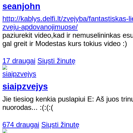
seanjohn
http://kablys.delfi.lt/zvejyba/fantastiskas-l
zveju-apdovanojimuose/
paziurekit video,kad ir nemuselininkas esu
gal greit ir Modestas kurs tokius video :)
17 draugai
Siųsti žinutę
siaipzvejys
Jie tiesiog kenkia puslapiui E: Aš juos trinu,
nuorodas... :(:(:(
674 draugai
Siųsti žinutę