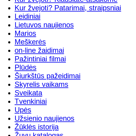
Kur žvejoti? Patarimai, straipsniai
Leidiniai
Lietuvos naujienos
Marios
Meškerės
on-line žaidimai
Pažintiniai filmai
Plūdės
Šiurkštūs pažeidimai
Skyrelis vaikams
Sveikata
Tvenkiniai
Upės
Užsienio naujienos
Žūklės istorija
Žuvų katalogas