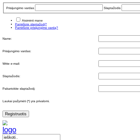
Prisijungimo vardas
Slaptažodis
Atsiminti mane
Pamiršote slaptažodį?
Pamiršote prisijungimo vardą?
Name:
Prisijungimo vardas:
Write e-mail:
Slaptažodis:
Pakartokite slaptažodį:
Laukai pažymėti (*) yra privalomi.
Registruotis