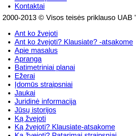
Kontaktai
2000-2013 © Visos teisės priklauso UAB "
Ant ko žvejoti
Ant ko žvejoti? Klausiate? -atsakome
Apie masalus
Apranga
Batimetriniai planai
Ežerai
Įdomūs straipsniai
Jaukai
Juridinė informacija
Jūsų istorijos
Ką žvejoti
Ką žvejoti? Klausiate-atsakome
Ką žvejoti? Patarimai,straipsniai