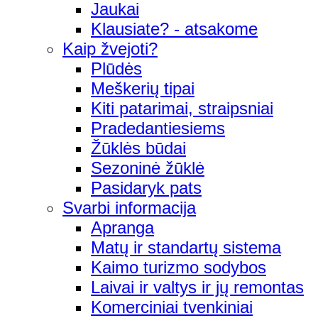
Jaukai
Klausiate? - atsakome
Kaip žvejoti?
Plūdės
Meškerių tipai
Kiti patarimai, straipsniai
Pradedantiesiems
Žūklės būdai
Sezoninė žūklė
Pasidaryk pats
Svarbi informacija
Apranga
Matų ir standartų sistema
Kaimo turizmo sodybos
Laivai ir valtys ir jų remontas
Komerciniai tvenkiniai