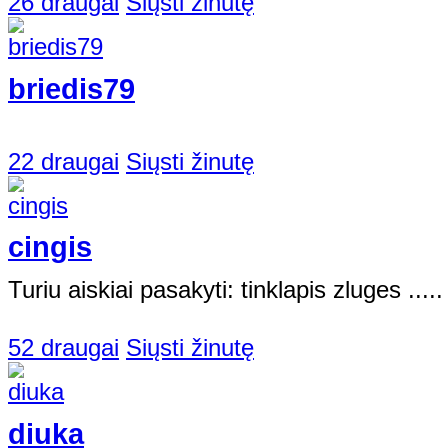
26 draugai
Siųsti žinutę
briedis79
22 draugai
Siųsti žinutę
cingis
Turiu aiskiai pasakyti: tinklapis zluges .....
52 draugai
Siųsti žinutę
diuka