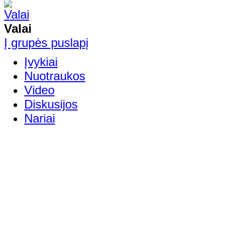
Valai
Į grupės puslapį
Įvykiai
Nuotraukos
Video
Diskusijos
Nariai