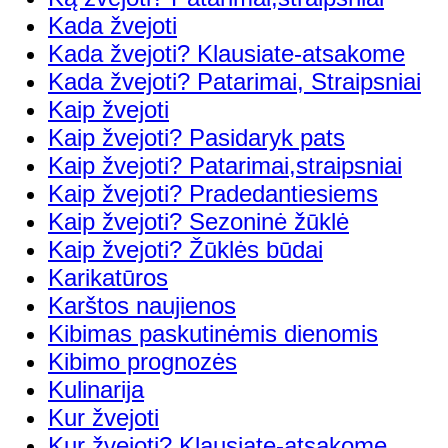
Kada žvejoti
Kada žvejoti? Klausiate-atsakome
Kada žvejoti? Patarimai, Straipsniai
Kaip žvejoti
Kaip žvejoti? Pasidaryk pats
Kaip žvejoti? Patarimai,straipsniai
Kaip žvejoti? Pradedantiesiems
Kaip žvejoti? Sezoninė žūklė
Kaip žvejoti? Žūklės būdai
Karikatūros
Karštos naujienos
Kibimas paskutinėmis dienomis
Kibimo prognozės
Kulinarija
Kur žvejoti
Kur žvejoti? Klausiate-atsakome