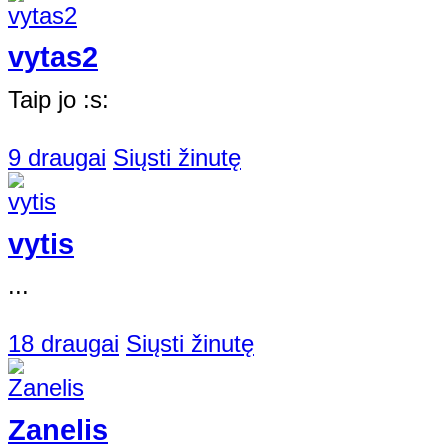
vytas2
Taip jo :s:
9 draugai
Siųsti žinutę
vytis
...
18 draugai
Siųsti žinutę
Zanelis