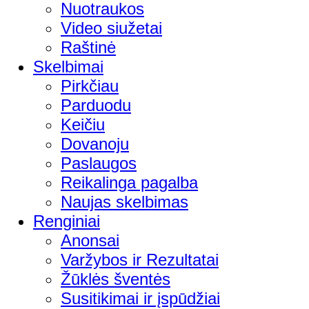
Nuotraukos
Video siužetai
Raštinė
Skelbimai
Pirkčiau
Parduodu
Keičiu
Dovanoju
Paslaugos
Reikalinga pagalba
Naujas skelbimas
Renginiai
Anonsai
Varžybos ir Rezultatai
Žūklės šventės
Susitikimai ir įspūdžiai