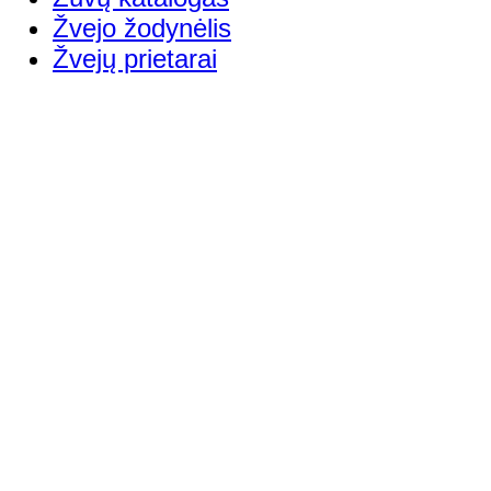
Žvejo žodynėlis
Žvejų prietarai