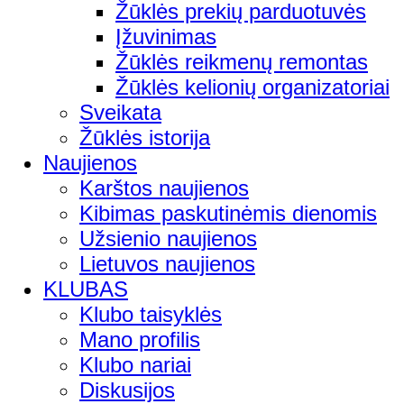
Žūklės prekių parduotuvės
Įžuvinimas
Žūklės reikmenų remontas
Žūklės kelionių organizatoriai
Sveikata
Žūklės istorija
Naujienos
Karštos naujienos
Kibimas paskutinėmis dienomis
Užsienio naujienos
Lietuvos naujienos
KLUBAS
Klubo taisyklės
Mano profilis
Klubo nariai
Diskusijos