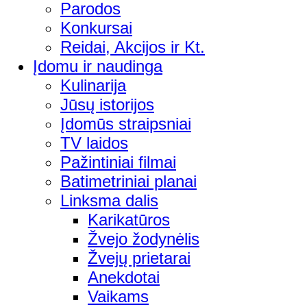
Parodos
Konkursai
Reidai, Akcijos ir Kt.
Įdomu ir naudinga
Kulinarija
Jūsų istorijos
Įdomūs straipsniai
TV laidos
Pažintiniai filmai
Batimetriniai planai
Linksma dalis
Karikatūros
Žvejo žodynėlis
Žvejų prietarai
Anekdotai
Vaikams