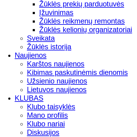
Žūklės prekių parduotuvės
Įžuvinimas
Žūklės reikmenų remontas
Žūklės kelionių organizatoriai
Sveikata
Žūklės istorija
Naujienos
Karštos naujienos
Kibimas paskutinėmis dienomis
Užsienio naujienos
Lietuvos naujienos
KLUBAS
Klubo taisyklės
Mano profilis
Klubo nariai
Diskusijos