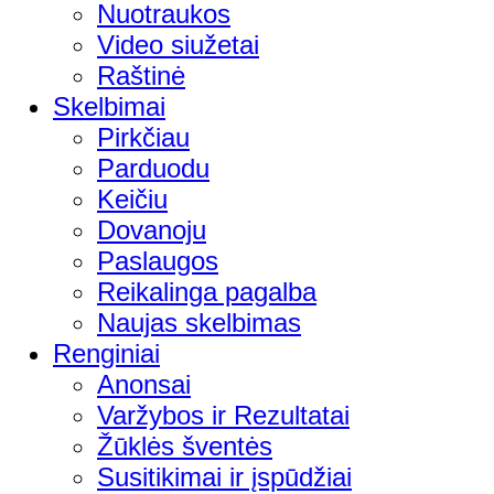
Nuotraukos
Video siužetai
Raštinė
Skelbimai
Pirkčiau
Parduodu
Keičiu
Dovanoju
Paslaugos
Reikalinga pagalba
Naujas skelbimas
Renginiai
Anonsai
Varžybos ir Rezultatai
Žūklės šventės
Susitikimai ir įspūdžiai