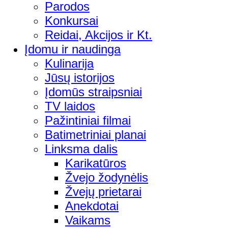
Parodos
Konkursai
Reidai, Akcijos ir Kt.
Įdomu ir naudinga
Kulinarija
Jūsų istorijos
Įdomūs straipsniai
TV laidos
Pažintiniai filmai
Batimetriniai planai
Linksma dalis
Karikatūros
Žvejo žodynėlis
Žvejų prietarai
Anekdotai
Vaikams