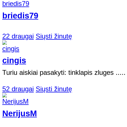
briedis79
22 draugai
Siųsti žinutę
cingis
Turiu aiskiai pasakyti: tinklapis zluges .....
52 draugai
Siųsti žinutę
NerijusM