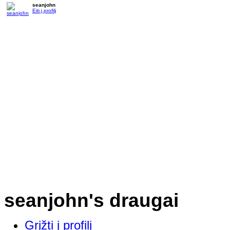
seanjohn
Eiti į profilį
seanjohn's draugai
Grįžti į profilį