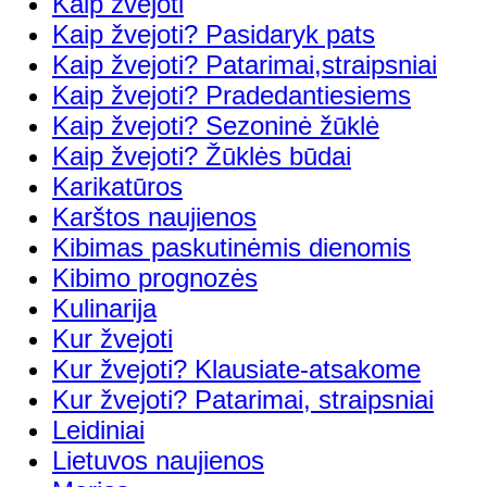
Kaip žvejoti
Kaip žvejoti? Pasidaryk pats
Kaip žvejoti? Patarimai,straipsniai
Kaip žvejoti? Pradedantiesiems
Kaip žvejoti? Sezoninė žūklė
Kaip žvejoti? Žūklės būdai
Karikatūros
Karštos naujienos
Kibimas paskutinėmis dienomis
Kibimo prognozės
Kulinarija
Kur žvejoti
Kur žvejoti? Klausiate-atsakome
Kur žvejoti? Patarimai, straipsniai
Leidiniai
Lietuvos naujienos