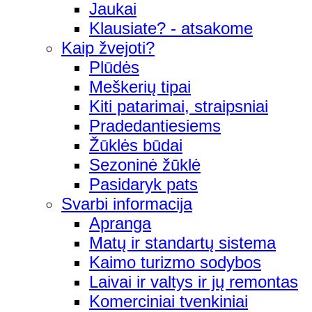
Jaukai
Klausiate? - atsakome
Kaip žvejoti?
Plūdės
Meškerių tipai
Kiti patarimai, straipsniai
Pradedantiesiems
Žūklės būdai
Sezoninė žūklė
Pasidaryk pats
Svarbi informacija
Apranga
Matų ir standartų sistema
Kaimo turizmo sodybos
Laivai ir valtys ir jų remontas
Komerciniai tvenkiniai