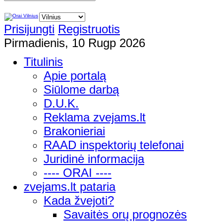
Prisijungti
Registruotis
Pirmadienis, 10 Rugp 2026
Titulinis
Apie portalą
Siūlome darbą
D.U.K.
Reklama zvejams.lt
Brakonieriai
RAAD inspektorių telefonai
Juridinė informacija
---- ORAI ----
zvejams.lt pataria
Kada žvejoti?
Savaitės orų prognozės