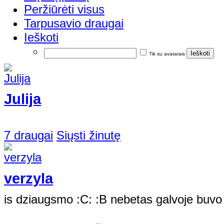
Peržiūrėti visus
Tarpusavio draugai
Ieškoti
Tik su avatarais
Julija
7 draugai
Siųsti žinutę
verzyla
is dziaugsmo :C: :B nebetas galvoje buvo 