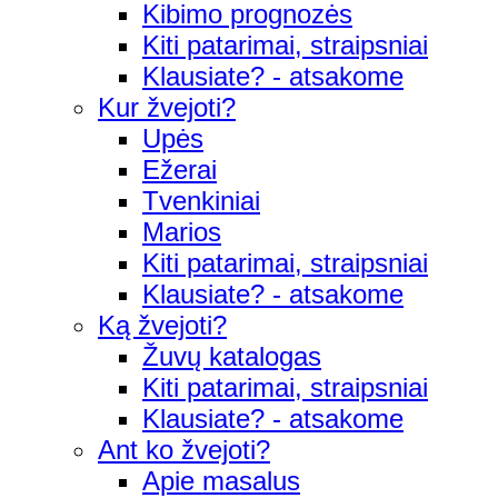
Kibimo prognozės
Kiti patarimai, straipsniai
Klausiate? - atsakome
Kur žvejoti?
Upės
Ežerai
Tvenkiniai
Marios
Kiti patarimai, straipsniai
Klausiate? - atsakome
Ką žvejoti?
Žuvų katalogas
Kiti patarimai, straipsniai
Klausiate? - atsakome
Ant ko žvejoti?
Apie masalus