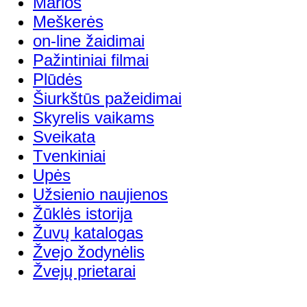
Marios
Meškerės
on-line žaidimai
Pažintiniai filmai
Plūdės
Šiurkštūs pažeidimai
Skyrelis vaikams
Sveikata
Tvenkiniai
Upės
Užsienio naujienos
Žūklės istorija
Žuvų katalogas
Žvejo žodynėlis
Žvejų prietarai