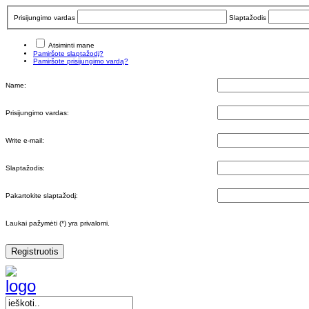
Prisijungimo vardas
Slaptažodis
Atsiminti mane
Pamiršote slaptažodį?
Pamiršote prisijungimo vardą?
Name:
Prisijungimo vardas:
Write e-mail:
Slaptažodis:
Pakartokite slaptažodį:
Laukai pažymėti (*) yra privalomi.
Registruotis