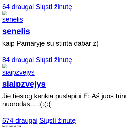
64 draugai
Siųsti žinutę
senelis
kaip Pamaryje su stinta dabar z)
84 draugai
Siųsti žinutę
siaipzvejys
Jie tiesiog kenkia puslapiui E: Aš juos trinu,
nuorodas... :(:(:(
674 draugai
Siųsti žinutę
Nėra prekeivių