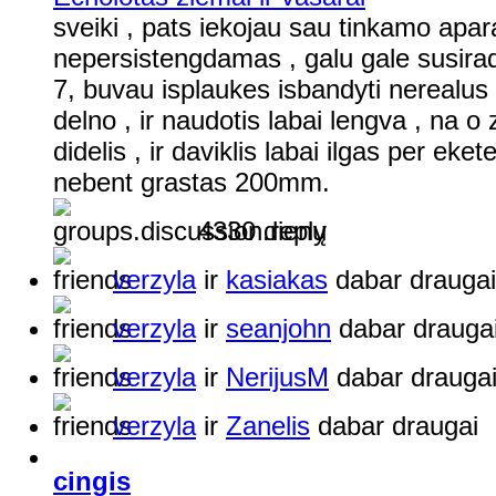
sveiki , pats iekojau sau tinkamo apar
nepersistengdamas , galu gale susirada
7, buvau isplaukes isbandyti nerealus
delno , ir naudotis labai lengva , na 
didelis , ir daviklis labai ilgas per eke
nebent grastas 200mm.
4330 dienų
verzyla
ir
kasiakas
dabar draugai
verzyla
ir
seanjohn
dabar drauga
verzyla
ir
NerijusM
dabar drauga
verzyla
ir
Zanelis
dabar draugai
cingis