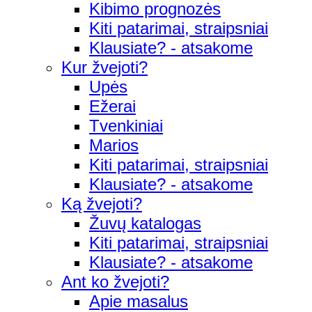
Kibimo prognozės
Kiti patarimai, straipsniai
Klausiate? - atsakome
Kur žvejoti?
Upės
Ežerai
Tvenkiniai
Marios
Kiti patarimai, straipsniai
Klausiate? - atsakome
Ką žvejoti?
Žuvų katalogas
Kiti patarimai, straipsniai
Klausiate? - atsakome
Ant ko žvejoti?
Apie masalus