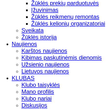
Žūklės prekių parduotuvės
Įžuvinimas
Žūklės reikmenų remontas
Žūklės kelionių organizatoriai
Sveikata
Žūklės istorija
Naujienos
Karštos naujienos
Kibimas paskutinėmis dienomis
Užsienio naujienos
Lietuvos naujienos
KLUBAS
Klubo taisyklės
Mano profilis
Klubo nariai
Diskusijos