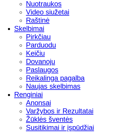
Nuotraukos
Video siužetai
Raštinė
Skelbimai
Pirkčiau
Parduodu
Keičiu
Dovanoju
Paslaugos
Reikalinga pagalba
Naujas skelbimas
Renginiai
Anonsai
Varžybos ir Rezultatai
Žūklės šventės
Susitikimai ir įspūdžiai