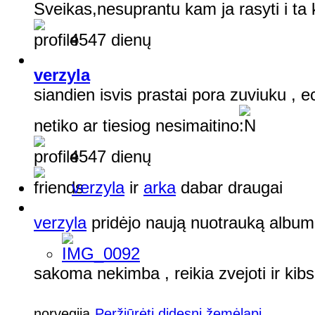
Sveikas,nesuprantu kam ja rasyti i ta 
4547 dienų
verzyla
siandien isvis prastai pora zuviuku , 
netiko ar tiesiog nesimaitino
4547 dienų
verzyla
ir
arka
dabar draugai
verzyla
pridėjo naują nuotrauką albu
sakoma nekimba , reikia zvejoti ir kibs
norvegija
Peržiūrėti didesnį žemėlapį