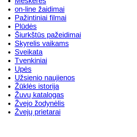
Meškerės
on-line žaidimai
Pažintiniai filmai
Plūdės
Šiurkštūs pažeidimai
Skyrelis vaikams
Sveikata
Tvenkiniai
Upės
Užsienio naujienos
Žūklės istorija
Žuvų katalogas
Žvejo žodynėlis
Žvejų prietarai