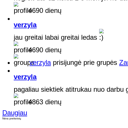
4690 dienų
verzyla
jau greitai labai greitai ledas
4690 dienų
verzyla
prisijungė prie grupės
Zan
verzyla
pagaliau siektiek atitrukau nuo darbu
4863 dienų
Daugiau
Nėra prekeivių