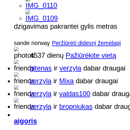
dzigavimas pakrantei gylis metras
sande norway
Peržiūrėti didesnį žemėlapį
4537 dienų
Pažiūrėkite vietą
gitenas
ir
verzyla
dabar draugai
verzyla
ir
Mixa
dabar draugai
verzyla
ir
valdas100
dabar draug
verzyla
ir
bropniukas
dabar draug
aigoris