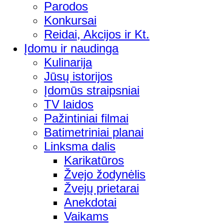
Parodos
Konkursai
Reidai, Akcijos ir Kt.
Įdomu ir naudinga
Kulinarija
Jūsų istorijos
Įdomūs straipsniai
TV laidos
Pažintiniai filmai
Batimetriniai planai
Linksma dalis
Karikatūros
Žvejo žodynėlis
Žvejų prietarai
Anekdotai
Vaikams