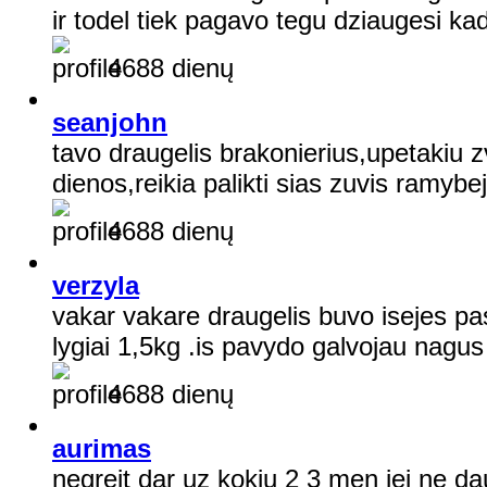
ir todel tiek pagavo tegu dziaugesi k
4688 dienų
seanjohn
tavo draugelis brakonierius,upetakiu 
dienos,reikia palikti sias zuvis ramybe
4688 dienų
verzyla
vakar vakare draugelis buvo isejes pas
lygiai 1,5kg .is pavydo galvojau nagus
4688 dienų
aurimas
negreit dar uz kokiu 2 3 men jei ne d