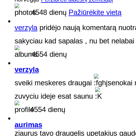
4548 dienų
Pažiūrėkite vietą
verzyla
pridėjo naują komentarą nuot
sakyciau kad sapalas , nu bet nelabai
4554 dienų
verzyla
sveiki meskeres draugai
senokai n
zuvyciu ideje esat saunu
4554 dienų
aurimas
ziaurus tavo draugelis upetakius gaud