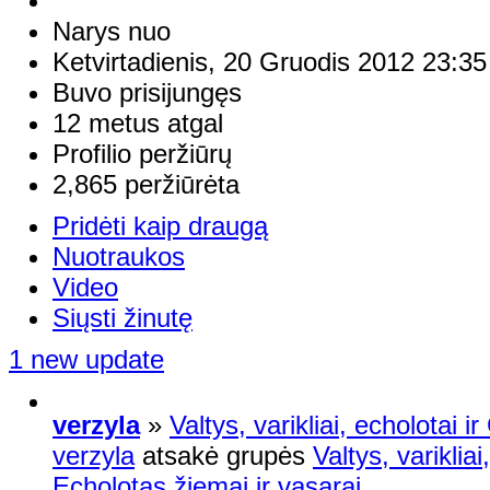
Narys nuo
Ketvirtadienis, 20 Gruodis 2012 23:35
Buvo prisijungęs
12 metus atgal
Profilio peržiūrų
2,865 peržiūrėta
Pridėti kaip draugą
Nuotraukos
Video
Siųsti žinutę
1 new update
verzyla
»
Valtys, varikliai, echolotai i
verzyla
atsakė grupės
Valtys, variklia
Echolotas žiemai ir vasarai