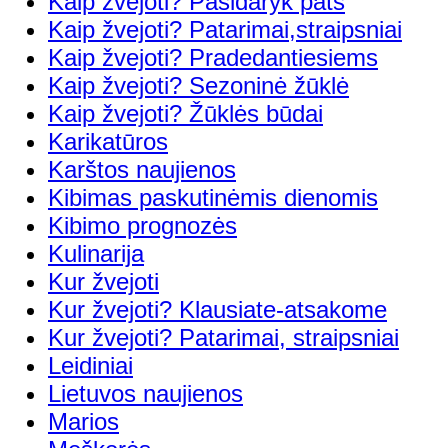
Kaip žvejoti? Pasidaryk pats
Kaip žvejoti? Patarimai,straipsniai
Kaip žvejoti? Pradedantiesiems
Kaip žvejoti? Sezoninė žūklė
Kaip žvejoti? Žūklės būdai
Karikatūros
Karštos naujienos
Kibimas paskutinėmis dienomis
Kibimo prognozės
Kulinarija
Kur žvejoti
Kur žvejoti? Klausiate-atsakome
Kur žvejoti? Patarimai, straipsniai
Leidiniai
Lietuvos naujienos
Marios