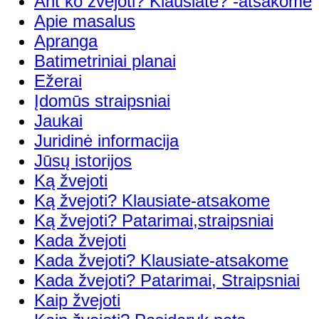
Ant ko žvejoti? Klausiate? -atsakome
Apie masalus
Apranga
Batimetriniai planai
Ežerai
Įdomūs straipsniai
Jaukai
Juridinė informacija
Jūsų istorijos
Ką žvejoti
Ką žvejoti? Klausiate-atsakome
Ką žvejoti? Patarimai,straipsniai
Kada žvejoti
Kada žvejoti? Klausiate-atsakome
Kada žvejoti? Patarimai, Straipsniai
Kaip žvejoti