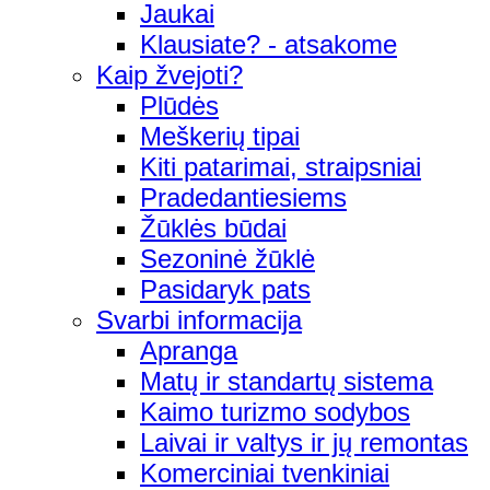
Jaukai
Klausiate? - atsakome
Kaip žvejoti?
Plūdės
Meškerių tipai
Kiti patarimai, straipsniai
Pradedantiesiems
Žūklės būdai
Sezoninė žūklė
Pasidaryk pats
Svarbi informacija
Apranga
Matų ir standartų sistema
Kaimo turizmo sodybos
Laivai ir valtys ir jų remontas
Komerciniai tvenkiniai