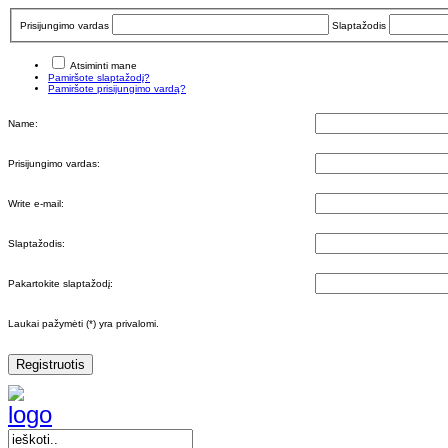
Prisijungimo vardas
Slaptažodis
Atsiminti mane
Pamiršote slaptažodį?
Pamiršote prisijungimo vardą?
Name:
Prisijungimo vardas:
Write e-mail:
Slaptažodis:
Pakartokite slaptažodį:
Laukai pažymėti (*) yra privalomi.
Registruotis