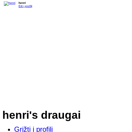
henri
Eiti į profilį
henri's draugai
Grįžti į profilį