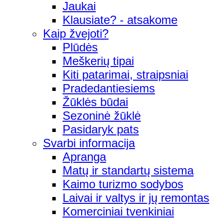
Jaukai
Klausiate? - atsakome
Kaip žvejoti?
Plūdės
Meškerių tipai
Kiti patarimai, straipsniai
Pradedantiesiems
Žūklės būdai
Sezoninė žūklė
Pasidaryk pats
Svarbi informacija
Apranga
Matų ir standartų sistema
Kaimo turizmo sodybos
Laivai ir valtys ir jų remontas
Komerciniai tvenkiniai