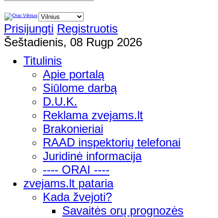
Prisijungti
Registruotis
Šeštadienis, 08 Rugp 2026
Titulinis
Apie portalą
Siūlome darbą
D.U.K.
Reklama zvejams.lt
Brakonieriai
RAAD inspektorių telefonai
Juridinė informacija
---- ORAI ----
zvejams.lt pataria
Kada žvejoti?
Savaitės orų prognozės