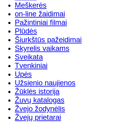
Meškerės
on-line žaidimai
Pažintiniai filmai
Plūdės
Šiurkštūs pažeidimai
Skyrelis vaikams
Sveikata
Tvenkiniai
Upės
Užsienio naujienos
Žūklės istorija
Žuvų katalogas
Žvejo žodynėlis
Žvejų prietarai