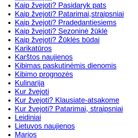
Kaip žvejoti? Pasidaryk pats
Kaip žvejoti? Patarimai,straipsniai
Kaip žvejoti? Pradedantiesiems
Kaip žvejoti? Sezoninė žūklė
Kaip žvejoti? Žūklės būdai
Karikatūros
Karštos naujienos
Kibimas paskutinėmis dienomis
Kibimo prognozės
Kulinarija
Kur žvejoti
Kur žvejoti? Klausiate-atsakome
Kur žvejoti? Patarimai, straipsniai
Leidiniai
Lietuvos naujienos
Marios