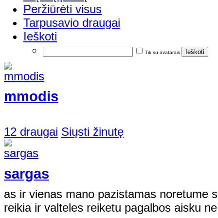
Peržiūrėti visus
Tarpusavio draugai
Ieškoti
Tik su avatarais
mmodis
12 draugai
Siųsti žinutę
sargas
as ir vienas mano pazistamas noretume st
reikia ir valteles reiketu pagalbos aisku ne 