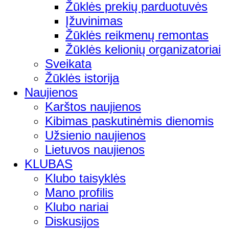
Žūklės prekių parduotuvės
Įžuvinimas
Žūklės reikmenų remontas
Žūklės kelionių organizatoriai
Sveikata
Žūklės istorija
Naujienos
Karštos naujienos
Kibimas paskutinėmis dienomis
Užsienio naujienos
Lietuvos naujienos
KLUBAS
Klubo taisyklės
Mano profilis
Klubo nariai
Diskusijos