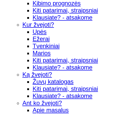
Kibimo prognozės
Kiti patarimai, straipsniai
Klausiate? - atsakome
Kur žvejoti?
Upės
Ežerai
Tvenkiniai
Marios
Kiti patarimai, straipsniai
Klausiate? - atsakome
Ką žvejoti?
Žuvų katalogas
Kiti patarimai, straipsniai
Klausiate? - atsakome
Ant ko žvejoti?
Apie masalus