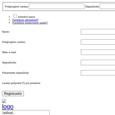
Prisijungimo vardas
Slaptažodis
Atsiminti mane
Pamiršote slaptažodį?
Pamiršote prisijungimo vardą?
Name:
Prisijungimo vardas:
Write e-mail:
Slaptažodis:
Pakartokite slaptažodį:
Laukai pažymėti (*) yra privalomi.
Registruotis