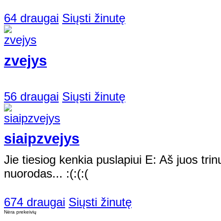
64 draugai
Siųsti žinutę
zvejys
56 draugai
Siųsti žinutę
siaipzvejys
Jie tiesiog kenkia puslapiui E: Aš juos trinu,
nuorodas... :(:(:(
674 draugai
Siųsti žinutę
Nėra prekeivių