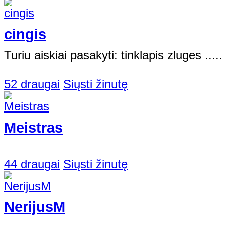
cingis
Turiu aiskiai pasakyti: tinklapis zluges .....
52 draugai
Siųsti žinutę
Meistras
44 draugai
Siųsti žinutę
NerijusM