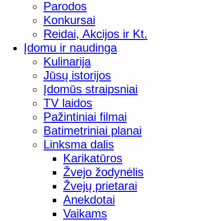
Parodos
Konkursai
Reidai, Akcijos ir Kt.
Įdomu ir naudinga
Kulinarija
Jūsų istorijos
Įdomūs straipsniai
TV laidos
Pažintiniai filmai
Batimetriniai planai
Linksma dalis
Karikatūros
Žvejo žodynėlis
Žvejų prietarai
Anekdotai
Vaikams