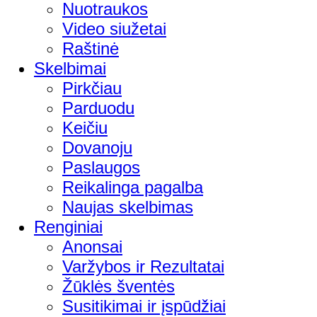
Nuotraukos
Video siužetai
Raštinė
Skelbimai
Pirkčiau
Parduodu
Keičiu
Dovanoju
Paslaugos
Reikalinga pagalba
Naujas skelbimas
Renginiai
Anonsai
Varžybos ir Rezultatai
Žūklės šventės
Susitikimai ir įspūdžiai