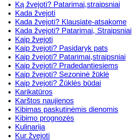
Ką žvejoti? Patarimai,straipsniai
Kada žvejoti
Kada žvejoti? Klausiate-atsakome
Kada žvejoti? Patarimai, Straipsniai
Kaip žvejoti
Kaip žvejoti? Pasidaryk pats
Kaip žvejoti? Patarimai,straipsniai
Kaip žvejoti? Pradedantiesiems
Kaip žvejoti? Sezoninė žūklė
Kaip žvejoti? Žūklės būdai
Karikatūros
Karštos naujienos
Kibimas paskutinėmis dienomis
Kibimo prognozės
Kulinarija
Kur žvejoti