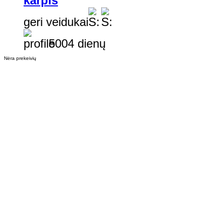
karpis
geri veidukai
5004 dienų
Nėra prekeivių