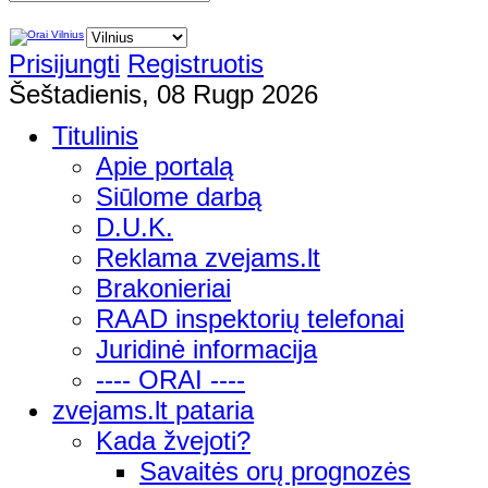
Prisijungti
Registruotis
Šeštadienis, 08 Rugp 2026
Titulinis
Apie portalą
Siūlome darbą
D.U.K.
Reklama zvejams.lt
Brakonieriai
RAAD inspektorių telefonai
Juridinė informacija
---- ORAI ----
zvejams.lt pataria
Kada žvejoti?
Savaitės orų prognozės