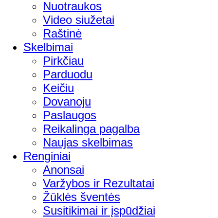
Nuotraukos
Video siužetai
Raštinė
Skelbimai
Pirkčiau
Parduodu
Keičiu
Dovanoju
Paslaugos
Reikalinga pagalba
Naujas skelbimas
Renginiai
Anonsai
Varžybos ir Rezultatai
Žūklės šventės
Susitikimai ir įspūdžiai