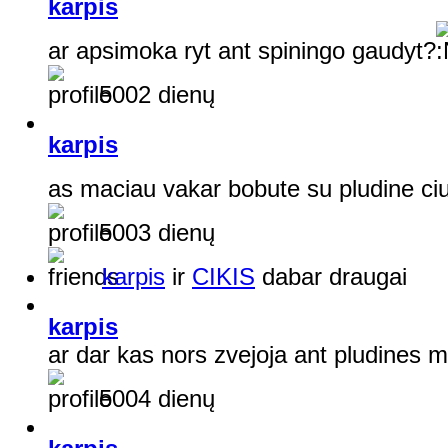
karpis
ar apsimoka ryt ant spiningo gaudyt?
5002 dienų
karpis
as maciau vakar bobute su pludine ci
5003 dienų
karpis
ir
CIKIS
dabar draugai
karpis
ar dar kas nors zvejoja ant pludines 
5004 dienų