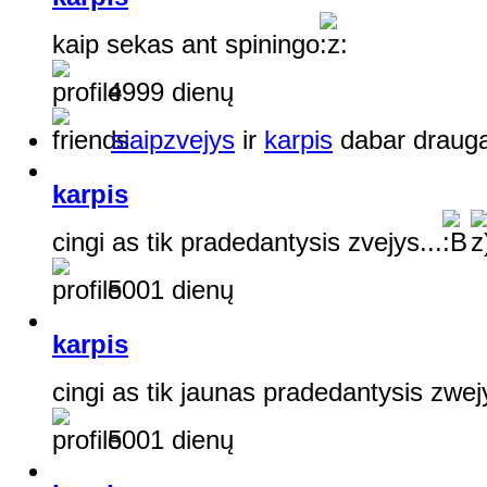
kaip sekas ant spiningo
4999 dienų
siaipzvejys
ir
karpis
dabar drauga
karpis
cingi as tik pradedantysis zvejys...
5001 dienų
karpis
cingi as tik jaunas pradedantysis zwej
5001 dienų