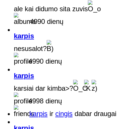
ale kai didumo sita zuvis
4990 dienų
karpis
nesusalot?
4990 dienų
karpis
karsiai dar kimba>?
4998 dienų
karpis
ir
cingis
dabar draugai
karpis