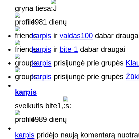
gryna tiesa
4981 dienų
karpis
ir
valdas100
dabar drauga
karpis
ir
bite-1
dabar draugai
karpis
prisijungė prie grupės
Klau
karpis
prisijungė prie grupės
Žūk
karpis
sveikutis bite1,
4989 dienų
karpis
pridėjo naują komentarą nuotr