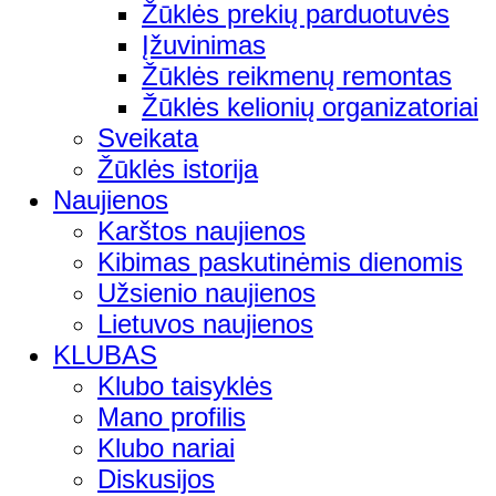
Žūklės prekių parduotuvės
Įžuvinimas
Žūklės reikmenų remontas
Žūklės kelionių organizatoriai
Sveikata
Žūklės istorija
Naujienos
Karštos naujienos
Kibimas paskutinėmis dienomis
Užsienio naujienos
Lietuvos naujienos
KLUBAS
Klubo taisyklės
Mano profilis
Klubo nariai
Diskusijos