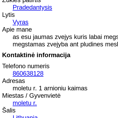
Pradedantysis
Lytis
Vyras
Apie mane
as esu jaumas zvejys kuris labai megst
megstamas zvejyba ant pludines mes
Kontaktinė informacija
Telefono numeris
860638128
Adresas
moletu r. 1 arnioniu kaimas
Miestas / Gyvenvietė
moletu r.
Šalis
Lithuania