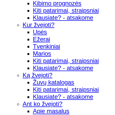
Kibimo prognozės
Kiti patarimai, straipsniai
Klausiate? - atsakome
Kur žvejoti?
Upės
Ežerai
Tvenkiniai
Marios
Kiti patarimai, straipsniai
Klausiate? - atsakome
Ką žvejoti?
Žuvų katalogas
Kiti patarimai, straipsniai
Klausiate? - atsakome
Ant ko žvejoti?
Apie masalus