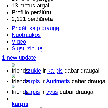
13 metus atgal
Profilio peržiūrų
2,121 peržiūrėta
Pridėti kaip draugą
Nuotraukos
Video
Siųsti žinutę
1 new update
ezukle
ir
karpis
dabar draugai
karpis
ir
Aurimatis
dabar draugai
karpis
ir
vytis
dabar draugai
karpis