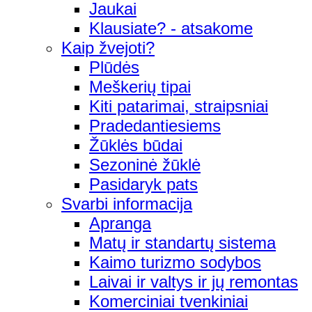
Jaukai
Klausiate? - atsakome
Kaip žvejoti?
Plūdės
Meškerių tipai
Kiti patarimai, straipsniai
Pradedantiesiems
Žūklės būdai
Sezoninė žūklė
Pasidaryk pats
Svarbi informacija
Apranga
Matų ir standartų sistema
Kaimo turizmo sodybos
Laivai ir valtys ir jų remontas
Komerciniai tvenkiniai