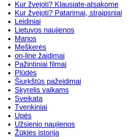
Kur žvejoti? Klausiate-atsakome
Kur žvejoti? Patarimai, straipsniai
Leidiniai
Lietuvos naujienos
Marios
Meškerės
on-line žaidimai
Pažintiniai filmai
Plūdės
Šiurkštūs pažeidimai
Skyrelis vaikams
Sveikata
Tvenkiniai
Upės
Užsienio naujienos
Žūklės istorija