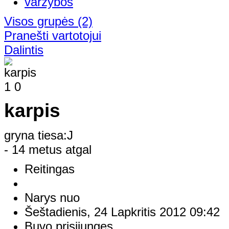
Visos grupės
(2)
Pranešti vartotojui
Dalintis
1
0
karpis
gryna tiesa:J
- 14 metus atgal
Reitingas
Narys nuo
Šeštadienis, 24 Lapkritis 2012 09:42
Buvo prisijungęs