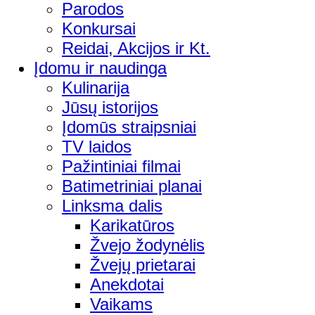
Parodos
Konkursai
Reidai, Akcijos ir Kt.
Įdomu ir naudinga
Kulinarija
Jūsų istorijos
Įdomūs straipsniai
TV laidos
Pažintiniai filmai
Batimetriniai planai
Linksma dalis
Karikatūros
Žvejo žodynėlis
Žvejų prietarai
Anekdotai
Vaikams