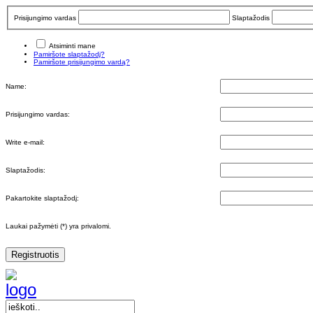
Prisijungimo vardas
Slaptažodis
Atsiminti mane
Pamiršote slaptažodį?
Pamiršote prisijungimo vardą?
Name:
Prisijungimo vardas:
Write e-mail:
Slaptažodis:
Pakartokite slaptažodį:
Laukai pažymėti (*) yra privalomi.
Registruotis