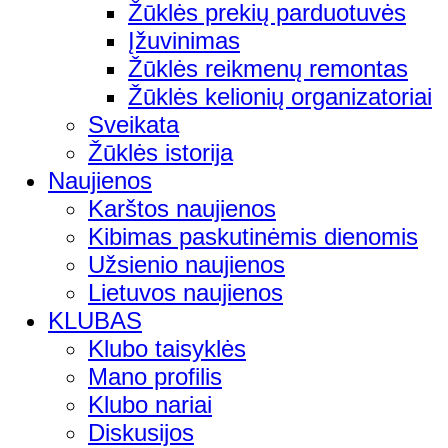
Žūklės prekių parduotuvės
Įžuvinimas
Žūklės reikmenų remontas
Žūklės kelionių organizatoriai
Sveikata
Žūklės istorija
Naujienos
Karštos naujienos
Kibimas paskutinėmis dienomis
Užsienio naujienos
Lietuvos naujienos
KLUBAS
Klubo taisyklės
Mano profilis
Klubo nariai
Diskusijos