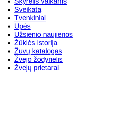
Skyrelis vaikams
Sveikata
Tvenkiniai
Upės
Užsienio naujienos
Žūklės istorija
Žuvų katalogas
Žvejo žodynėlis
Žvejų prietarai