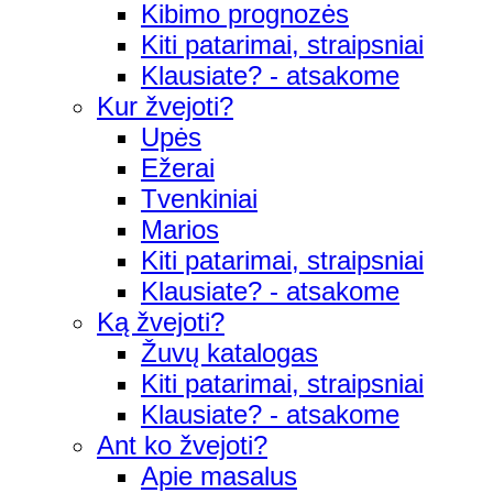
Kibimo prognozės
Kiti patarimai, straipsniai
Klausiate? - atsakome
Kur žvejoti?
Upės
Ežerai
Tvenkiniai
Marios
Kiti patarimai, straipsniai
Klausiate? - atsakome
Ką žvejoti?
Žuvų katalogas
Kiti patarimai, straipsniai
Klausiate? - atsakome
Ant ko žvejoti?
Apie masalus