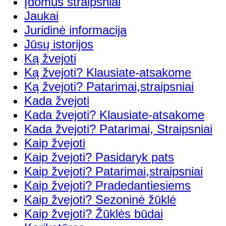
Įdomūs straipsniai
Jaukai
Juridinė informacija
Jūsų istorijos
Ką žvejoti
Ką žvejoti? Klausiate-atsakome
Ką žvejoti? Patarimai,straipsniai
Kada žvejoti
Kada žvejoti? Klausiate-atsakome
Kada žvejoti? Patarimai, Straipsniai
Kaip žvejoti
Kaip žvejoti? Pasidaryk pats
Kaip žvejoti? Patarimai,straipsniai
Kaip žvejoti? Pradedantiesiems
Kaip žvejoti? Sezoninė žūklė
Kaip žvejoti? Žūklės būdai