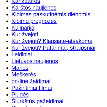
Karikatūros
Karštos naujienos
Kibimas paskutinėmis dienomis
Kibimo prognozės
Kulinarija
Kur žvejoti
Kur žvejoti? Klausiate-atsakome
Kur žvejoti? Patarimai, straipsniai
Leidiniai
Lietuvos naujienos
Marios
Meškerės
on-line žaidimai
Pažintiniai filmai
Plūdės
Šiurkštūs pažeidimai