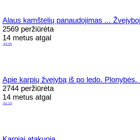
Alaus kamštelių panaudojimas ... Žvejyboj
2569 peržiūrėta
14 metus atgal
03:35
Apie karpių žvejybą iš po ledo. Plonybės. 
2744 peržiūrėta
14 metus atgal
01:13
Karpiai atakuoja