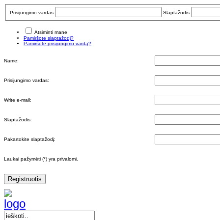
Prisijungimo vardas
Slaptažodis
Atsiminti mane
Pamiršote slaptažodį?
Pamiršote prisijungimo vardą?
Name:
Prisijungimo vardas:
Write e-mail:
Slaptažodis:
Pakartokite slaptažodį:
Laukai pažymėti (*) yra privalomi.
Registruotis