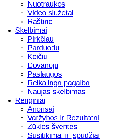
Nuotraukos
Video siužetai
Raštinė
Skelbimai
Pirkčiau
Parduodu
Keičiu
Dovanoju
Paslaugos
Reikalinga pagalba
Naujas skelbimas
Renginiai
Anonsai
Varžybos ir Rezultatai
Žūklės šventės
Susitikimai ir įspūdžiai