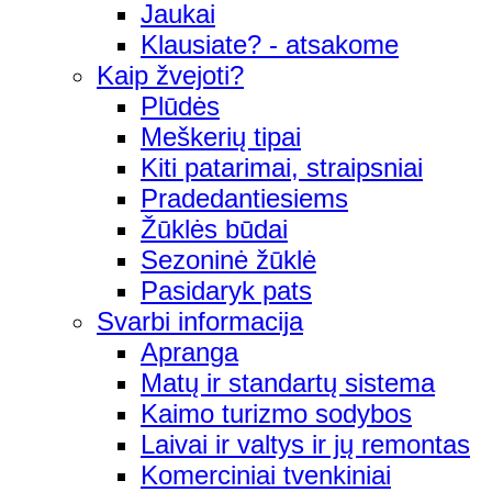
Jaukai
Klausiate? - atsakome
Kaip žvejoti?
Plūdės
Meškerių tipai
Kiti patarimai, straipsniai
Pradedantiesiems
Žūklės būdai
Sezoninė žūklė
Pasidaryk pats
Svarbi informacija
Apranga
Matų ir standartų sistema
Kaimo turizmo sodybos
Laivai ir valtys ir jų remontas
Komerciniai tvenkiniai