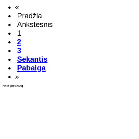
«
Pradžia
Ankstesnis
1
2
3
Sekantis
Pabaiga
»
Nėra prekeivių