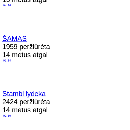
04:36
ŠAMAS
1959 peržiūrėta
14 metus atgal
01:24
Stambi lydeka
2424 peržiūrėta
14 metus atgal
02:30