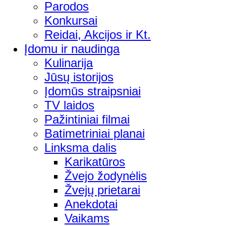
Parodos
Konkursai
Reidai, Akcijos ir Kt.
Įdomu ir naudinga
Kulinarija
Jūsų istorijos
Įdomūs straipsniai
TV laidos
Pažintiniai filmai
Batimetriniai planai
Linksma dalis
Karikatūros
Žvejo žodynėlis
Žvejų prietarai
Anekdotai
Vaikams